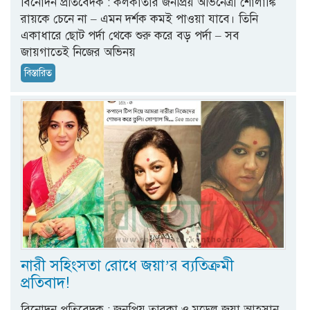
বিনোদন প্রতিবেদক : কলকাতার জনপ্রিয় অভিনেত্রী শোলাঙ্কি
রায়কে চেনে না – এমন দর্শক কমই পাওয়া যাবে। তিনি
একাধারে ছোট পর্দা থেকে শুরু করে বড় পর্দা – সব
জায়গাতেই নিজের অভিনয়
বিস্তারিত
নারী সহিংসতা রোধে জয়া’র ব্যতিক্রমী
প্রতিবাদ!
বিনোদন প্রতিবেদক : জনপ্রিয় তারকা ও মডেল জয়া আহসান