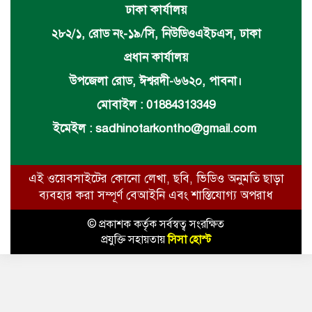
ঢাকা কার্যালয়
২৮২/১, রোড নং-১৯/সি, নিউডিওএইচএস, ঢাকা
প্রধান কার্যালয়
উপজেলা রোড, ঈশ্বরদী-৬৬২০, পাবনা।
মোবাইল : 01884313349
ইমেইল :
sadhinotarkontho@gmail.com
এই ওয়েবসাইটের কোনো লেখা, ছবি, ভিডিও অনুমতি ছাড়া
ব্যবহার করা সম্পূর্ণ বেআইনি এবং শাস্তিযোগ্য অপরাধ
© প্রকাশক কর্তৃক সর্বস্বত্ব সংরক্ষিত
প্রযুক্তি সহায়তায়
সিসা হোস্ট