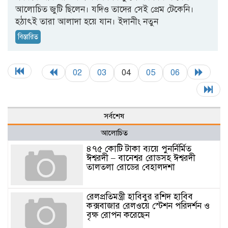
আলোচিত জুটি ছিলেন। যদিও তাদের সেই প্রেম টেকেনি।
হঠাৎই তারা আলাদা হয়ে যান। ইদানীং নতুন
বিস্তারিত
02
03
04
05
06
সর্বশেষ
আলোচিত
৪৭৫ কোটি টাকা ব্যয়ে পুনর্নির্মিত
ঈশ্বরদী – বানেশ্বর রোডসহ ঈশ্বরদী
তালতলা রোডের বেহালদশা
রেলপ্রতিমন্ত্রী হাবিবুর রশিদ হাবিব
কক্সবাজার রেলওয়ে স্টেশন পরিদর্শন ও
বৃক্ষ রোপন করেছেন