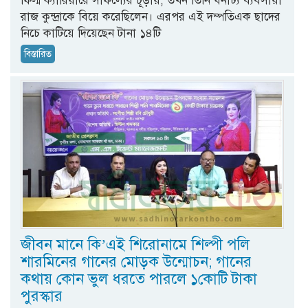
ফিল্ম ক্যারিয়ারে সাফল্যের চূড়ায়, তখন তিনি ধনাঢ্য ব্যবসায়ী
রাজ কুন্দ্রাকে বিয়ে করেছিলেন। এরপর এই দম্পতিএক ছাদের
নিচে কাটিয়ে দিয়েছেন টানা ১৪টি
বিস্তারিত
জীবন মানে কি’এই শিরোনামে শিল্পী পলি
শারমিনের গানের মোড়ক উন্মোচন; গানের
কথায় কোন ভুল ধরতে পারলে ১কোটি টাকা
পুরস্কার