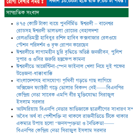
​​অবৈধ অর্থ বা পেশীশক্তি না থাকলে
রাজনীতিতে টিকে থাকার একমাত্র উপায়
সাম্প্রতিক সংবাদ
হলো “জনসম্পৃক্ততা ও নৈতিকতা——
বিএনপির কেন্দ্রিয় নেতা সিরাজুল ইসলাম
৪৭৫ কোটি টাকা ব্যয়ে পুনর্নির্মিত ঈশ্বরদী – বানেশ্বর
সরদার
রোডসহ ঈশ্বরদী তালতলা রোডের বেহালদশা
মধুমতি এক্সপ্রেস ট্রেনে রেলওয়ে জেলা
রেলপ্রতিমন্ত্রী হাবিবুর রশিদ হাবিব কক্সবাজার রেলওয়ে
ডিবি টিমের বিশেষ অভিযানে রতন লাল
স্টেশন পরিদর্শন ও বৃক্ষ রোপন করেছেন
বিশ্বাসকে ৫০ বোতল কোডিন যুক্ত
ঈশ্বরদীতে লাগামহীন চুরি বৃদ্ধিতে অতিষ্ঠ জনজীবন, পুলিশ
সিরাপসহ গ্রেফতার
সুপার ও ওসির জরুরি হস্তক্ষেপ কামনা ​
ঈশ্বরদীতে বিএনপি নেত্রীর বিরুদ্ধে জমি ও
ঈশ্বরদীতে আর্জেন্টিনা-স্পেন ফাইনাল খেলা নিয়ে দুই পক্ষের
দোকান দখলের চেষ্টার অভিযোগে সংবাদ
উত্তেজনা-ধাক্কাধাক্কি
সম্মেলন
বাংলাদেশসহ বাসযোগ্য পৃথিবী গড়তে গাছ লাগিয়ে
অক্সিজেন ফ্যাক্টরী গড়ে তোলার বিকল্প নেই——বিএনপির
যে ঐক্যের মাধ্যমে ১৯৯১ সালে
কেন্দ্রিয় নেতা সাবেক এমপি বীর মুক্তিযোদ্ধা সিরাজুল
বিএনপির সকলস্তরের নেতাকর্মীরা ভঙ্গুর
ইসলাম সরদার
দলকে প্রতিষ্ঠা এবং নির্বাচন করে
আটঘরিয়ায় বিএনপি নেতার ভাতিজাকে ছাত্রলীগের সাধারণ সম্
স্বৈরাচারী শেখ হাসিনাকে অপসারণ
করেছিল সেই ঐক্যকেই সুদৃঢ় করার
​​অবৈধ অর্থ বা পেশীশক্তি না থাকলে রাজনীতিতে টিকে থাকার
আহবান জানিয়েছেন—- বিএনপির কেন্দ্রিয় নির্বাহী কমিটির নেতা,
একমাত্র উপায় হলো “জনসম্পৃক্ততা ও নৈতিকতা——
সাবেক এমপি বীর মুক্তিযোদ্ধা সিরাজুল ইসলাম সরদার
বিএনপির কেন্দ্রিয় নেতা সিরাজুল ইসলাম সরদার