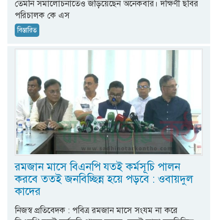
তেমনি সমালোচনাতেও জড়িয়েছেন অনেকবার। দক্ষিণী ছবির
পরিচালক কে এস
বিস্তারিত
রমজান মাসে বিএনপি যতই কর্মসূচি পালন
করবে ততই জনবিচ্ছিন্ন হয়ে পড়বে : ওবায়দুল
কাদের
নিজস্ব প্রতিবেদক : পবিত্র রমজান মাসে সংযম না করে