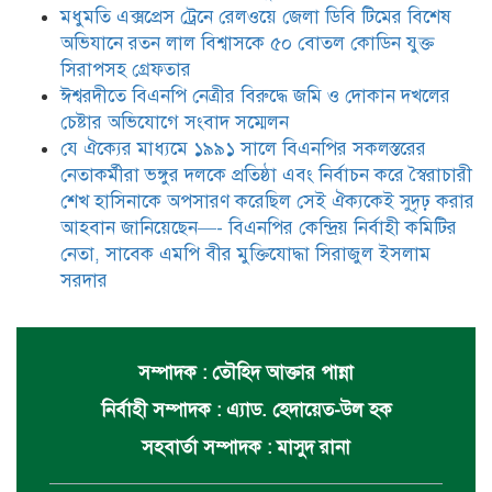
মধুমতি এক্সপ্রেস ট্রেনে রেলওয়ে জেলা ডিবি টিমের বিশেষ
অভিযানে রতন লাল বিশ্বাসকে ৫০ বোতল কোডিন যুক্ত
সিরাপসহ গ্রেফতার
ঈশ্বরদীতে বিএনপি নেত্রীর বিরুদ্ধে জমি ও দোকান দখলের
চেষ্টার অভিযোগে সংবাদ সম্মেলন
যে ঐক্যের মাধ্যমে ১৯৯১ সালে বিএনপির সকলস্তরের
নেতাকর্মীরা ভঙ্গুর দলকে প্রতিষ্ঠা এবং নির্বাচন করে স্বৈরাচারী
শেখ হাসিনাকে অপসারণ করেছিল সেই ঐক্যকেই সুদৃঢ় করার
আহবান জানিয়েছেন—- বিএনপির কেন্দ্রিয় নির্বাহী কমিটির
নেতা, সাবেক এমপি বীর মুক্তিযোদ্ধা সিরাজুল ইসলাম
সরদার
সম্পাদক : তৌহিদ আক্তার পান্না
নির্বাহী সম্পাদক : এ্যাড. হেদায়েত-উল হক
সহবার্তা সম্পাদক : মাসুদ রানা