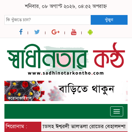
শনিবার, ০৮ অগাস্ট ২০২৬, ০৪:৫২ অপরাহ্ন
খুঁজুন
Toggle
naviga
দী – বানেশ্বর রোডসহ ঈশ্বরদী তালতলা রোডের বেহালদশা
শিরোনাম :
রেলপ্রতি