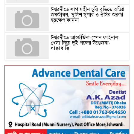
ঈশ্বরদীতে লাগামহীন চুরি বৃদ্ধিতে অতিষ্ঠ
জনজীবন, পুলিশ সুপার ও ওসির জরুরি
হস্তক্ষেপ কামনা ​
ঈশ্বরদীতে আর্জেন্টিনা-স্পেন ফাইনাল
খেলা নিয়ে দুই পক্ষের উত্তেজনা-
ধাক্কাধাক্কি
বাংলাদেশসহ বাসযোগ্য পৃথিবী গড়তে
গাছ লাগিয়ে অক্সিজেন ফ্যাক্টরী গড়ে
তোলার বিকল্প নেই——বিএনপির
কেন্দ্রিয় নেতা সাবেক এমপি বীর
মুক্তিযোদ্ধা সিরাজুল ইসলাম সরদার
আটঘরিয়ায় বিএনপি নেতার ভাতিজাকে ছাত্রলীগের সাধারণ সম্পাদক 