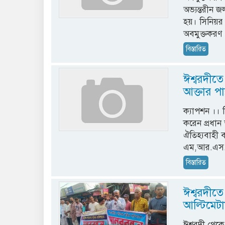
অভ্যন্তরীন 
হয়। সিনিয়র ম
অবমুক্তকরণ
বিস্তারিত
ঈশ্বরদীত
আক্তার পা
ক্যাপশন ।।
করেন প্রধা
ঐতিহ্যবাহী বঙ
এম,আর.এস.স
বিস্তারিত
ঈশ্বরদীতে
আল্টিমেট
ঈশ্বরদী থেক