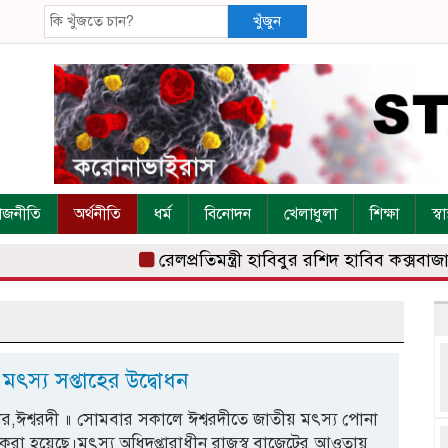
খুঁজুন
াজনীতি
অর্থনীতি
ধর্ম
বিনোদন
খেলাধুলা
শিক্ষা
স্বাস
রেলপ্রতিমন্ত্রী হাবিবুর রশিদ হাবিব কক্সবাজার 
 মৎস্য সপ্তাহের উদ্বোধন
্টার,ঈশ্বরদী ॥ সোমবার সকালে ঈশ্বরদীতে জাতীয় মৎস্য পোনা
করা হয়েছে।মৎস্য অধিদপ্তারাধীন রাজস্ব বাজেটের আওতায়