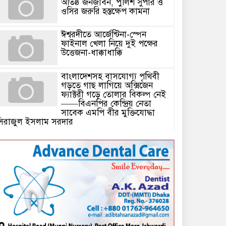
অতিষ্ঠ জনজীবন, পুলিশ সুপার ও
ওসির জরুরি হস্তক্ষেপ কামনা ​
ঈশ্বরদীতে আর্জেন্টিনা-স্পেন
ফাইনাল খেলা নিয়ে দুই পক্ষের
উত্তেজনা-ধাক্কাধাক্কি
বাংলাদেশসহ বাসযোগ্য পৃথিবী
গড়তে গাছ লাগিয়ে অক্সিজেন
ফ্যাক্টরী গড়ে তোলার বিকল্প নেই
——বিএনপির কেন্দ্রিয় নেতা
সাবেক এমপি বীর মুক্তিযোদ্ধা
সিরাজুল ইসলাম সরদার
টঘরিয়ায় বিএনপি নেতার ভাতিজাকে ছাত্রলীগের সাধারণ সম্পাদক নির্
​​অবৈধ অর্থ বা পেশীশক্তি না থাকলে
রাজনীতিতে টিকে থাকার একমাত্র
উপায় হলো “জনসম্পৃক্ততা ও