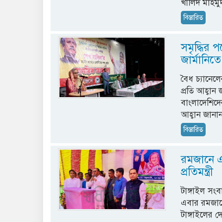
খালিদ মাহমু
বিস্তারিত
সমৃদ্ধির 
জার্মানিতে 
বৈধ চ্যানেলে
প্রতি আহ্বান
বাংলাদেশিদে
আহ্বান জানান
বিস্তারিত
রমজানে এ
প্রতিমন্ত্রী
টাঙ্গাইল সংব
এবার রমজানে
টাঙ্গাইলের 