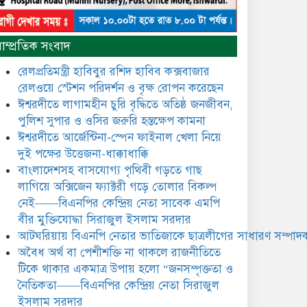
নৈতিকতা——বিএনপির কেন্দ্রিয়
নেতা সিরাজুল ইসলাম সরদার
মধুমতি এক্সপ্রেস ট্রেনে রেলওয়ে
াম্প্রতিক সংবাদ
জেলা ডিবি টিমের বিশেষ অভিযানে
রতন লাল বিশ্বাসকে ৫০ বোতল
রেলপ্রতিমন্ত্রী হাবিবুর রশিদ হাবিব কক্সবাজার
কোডিন যুক্ত সিরাপসহ গ্রেফতার
রেলওয়ে স্টেশন পরিদর্শন ও বৃক্ষ রোপন করেছেন
ঈশ্বরদীতে লাগামহীন চুরি বৃদ্ধিতে অতিষ্ঠ জনজীবন,
ঈশ্বরদীতে বিএনপি নেত্রীর বিরুদ্ধে
পুলিশ সুপার ও ওসির জরুরি হস্তক্ষেপ কামনা ​
জমি ও দোকান দখলের চেষ্টার
অভিযোগে সংবাদ সম্মেলন
ঈশ্বরদীতে আর্জেন্টিনা-স্পেন ফাইনাল খেলা নিয়ে
দুই পক্ষের উত্তেজনা-ধাক্কাধাক্কি
যে ঐক্যের মাধ্যমে ১৯৯১ সালে
বাংলাদেশসহ বাসযোগ্য পৃথিবী গড়তে গাছ
বিএনপির সকলস্তরের নেতাকর্মীরা
লাগিয়ে অক্সিজেন ফ্যাক্টরী গড়ে তোলার বিকল্প
ভঙ্গুর দলকে প্রতিষ্ঠা এবং নির্বাচন
নেই——বিএনপির কেন্দ্রিয় নেতা সাবেক এমপি
করে স্বৈরাচারী শেখ হাসিনাকে
অপসারণ করেছিল সেই ঐক্যকেই
বীর মুক্তিযোদ্ধা সিরাজুল ইসলাম সরদার
ুদৃঢ় করার আহবান জানিয়েছেন—- বিএনপির কেন্দ্রিয়
আটঘরিয়ায় বিএনপি নেতার ভাতিজাকে ছাত্রলীগের সাধারণ সম্পাদক
ির্বাহী কমিটির নেতা, সাবেক এমপি বীর মুক্তিযোদ্ধা
​​অবৈধ অর্থ বা পেশীশক্তি না থাকলে রাজনীতিতে
সিরাজুল ইসলাম সরদার
টিকে থাকার একমাত্র উপায় হলো “জনসম্পৃক্ততা ও
আদালত থেকে দেওয়া রিসিভার
নৈতিকতা——বিএনপির কেন্দ্রিয় নেতা সিরাজুল
নিয়োগের আদেশ অমান্য করে
ইসলাম সরদার
ঈশ্বরদীর রঞ্জু সরদারের ১০ লাখ