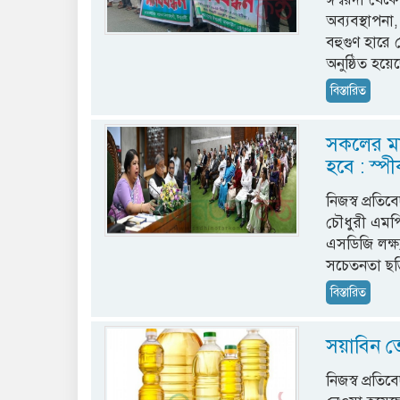
অব্যবস্থাপনা
বহুগুণ হারে হ
অনুষ্ঠিত হয়
বিস্তারিত
সকলের ম
হবে : স্প
নিজস্ব প্রত
চৌধুরী এমপ
এসডিজি লক্ষ
সচেতনতা ছড়
বিস্তারিত
সয়াবিন ত
নিজস্ব প্রতি