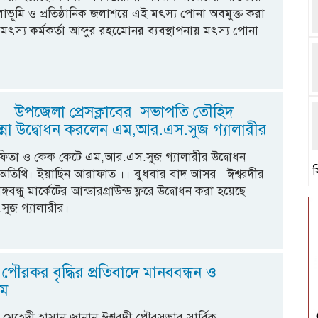
জলাভূমি ও প্রতিষ্ঠানিক জলাশয়ে এই মৎস্য পোনা অবমুক্ত করা
ৎস্য কর্মকর্তা আব্দুর রহমেোনর ব্যবস্থাপনায় মৎস্য পোনা
ে উপজেলা প্রেসক্লাবের সভাপতি তৌহিদ
ন্না উদ্বোধন করলেন এম,আর.এস.সুজ গ্যালারীর
 ফিতা ও কেক কেটে এম,আর.এস.সুজ গ্যালারীর উদ্বোধন
ন অতিথি। ইয়াছিন আরাফাত ।। বুধবার বাদ আসর ঈশ্বরদীর
্গবন্ধু মার্কেটের আন্ডারগ্রাউন্ড ফ্লরে উদ্বোধন করা হয়েছে
ুজ গ্যালারীর।
আ
 পৌরকর বৃদ্ধির প্রতিবাদে মানববন্ধন ও
াম
ে মেহেদী হাসান জানান,ঈশ্বরদী পৌরসভার সার্বিক