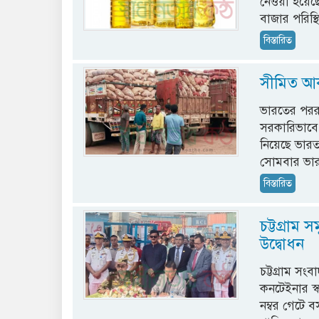
নেওয়া হয়েছে।
বাজার পরিস্
বিস্তারিত
সীমিত আক
ভারতের পররাষ
সরকারিভাবে 
নিয়েছে ভারত
সোমবার ভার
বিস্তারিত
চট্টগ্রাম 
উদ্বোধন
চট্টগ্রাম সংব
কনটেইনার স্ক
নম্বর গেটে বস