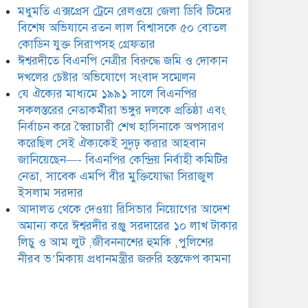
মধুমতি এক্সপ্রেস ট্রেনে রেলওয়ে জেলা ডিবি টিমের
টাকার লিচু ও আম লুট
,জীবননাশের হুমকি ,পুলিশের
বিশেষ অভিযানে রতন লাল বিশ্বাসকে ৫০ বোতল
ীরব ভ’মিকায় প্রধানমন্ত্রীর জরুরি হস্তক্ষেপ কামনা
কোডিন যুক্ত সিরাপসহ গ্রেফতার
ঈশ্বরদীতে বিএনপি নেত্রীর বিরুদ্ধে জমি ও দোকান
দখলের চেষ্টার অভিযোগে সংবাদ সম্মেলন
যে ঐক্যের মাধ্যমে ১৯৯১ সালে বিএনপির
সকলস্তরের নেতাকর্মীরা ভঙ্গুর দলকে প্রতিষ্ঠা এবং
নির্বাচন করে স্বৈরাচারী শেখ হাসিনাকে অপসারণ
করেছিল সেই ঐক্যকেই সুদৃঢ় করার আহবান
জানিয়েছেন—- বিএনপির কেন্দ্রিয় নির্বাহী কমিটির
নেতা, সাবেক এমপি বীর মুক্তিযোদ্ধা সিরাজুল
ইসলাম সরদার
আদালত থেকে দেওয়া রিসিভার নিয়োগের আদেশ
অমান্য করে ঈশ্বরদীর রঞ্জু সরদারের ১০ লাখ টাকার
লিচু ও আম লুট ,জীবননাশের হুমকি ,পুলিশের
নীরব ভ’মিকায় প্রধানমন্ত্রীর জরুরি হস্তক্ষেপ কামনা