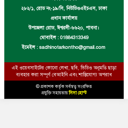
২৮২/১, রোড নং-১৯/সি, নিউডিওএইচএস, ঢাকা
প্রধান কার্যালয়
উপজেলা রোড, ঈশ্বরদী-৬৬২০, পাবনা।
মোবাইল : 01884313349
ইমেইল :
sadhinotarkontho@gmail.com
এই ওয়েবসাইটের কোনো লেখা, ছবি, ভিডিও অনুমতি ছাড়া
ব্যবহার করা সম্পূর্ণ বেআইনি এবং শাস্তিযোগ্য অপরাধ
© প্রকাশক কর্তৃক সর্বস্বত্ব সংরক্ষিত
প্রযুক্তি সহায়তায়
সিসা হোস্ট