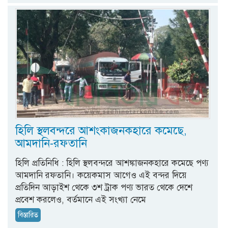
হিলি স্থলবন্দরে আশংকাজনকহারে কমেছে,
আমদানি-রফতানি
হিলি প্রতিনিধি : হিলি স্থলবন্দরে আশঙ্কাজনকহারে কমেছে পণ্য
আমদানি রফতানি। কয়েকমাস আগেও এই বন্দর দিয়ে
প্রতিদিন আড়াইশ থেকে ৩শ ট্রাক পণ্য ভারত থেকে দেশে
প্রবেশ করলেও, বর্তমানে এই সংখ্যা নেমে
বিস্তারিত