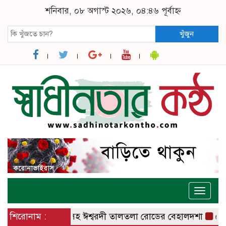
শনিবার, ০৮ অগাস্ট ২০২৬, ০৪:৪৬ পূর্বাহ্ন
খুঁজুন
Toggle
naviga
– বানেশ্বর রোডসহ ঈশ্বরদী তালতলা রোডের বেহালদশা
শিরোনাম :
রেলপ্রতিমন্ত