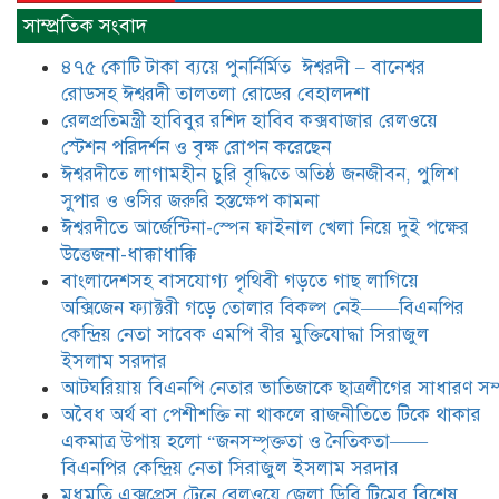
রাজনীতিতে টিকে থাকার একমাত্র উপায়
সাম্প্রতিক সংবাদ
হলো “জনসম্পৃক্ততা ও নৈতিকতা——
বিএনপির কেন্দ্রিয় নেতা সিরাজুল ইসলাম
৪৭৫ কোটি টাকা ব্যয়ে পুনর্নির্মিত ঈশ্বরদী – বানেশ্বর
সরদার
রোডসহ ঈশ্বরদী তালতলা রোডের বেহালদশা
মধুমতি এক্সপ্রেস ট্রেনে রেলওয়ে জেলা
রেলপ্রতিমন্ত্রী হাবিবুর রশিদ হাবিব কক্সবাজার রেলওয়ে
ডিবি টিমের বিশেষ অভিযানে রতন লাল
স্টেশন পরিদর্শন ও বৃক্ষ রোপন করেছেন
বিশ্বাসকে ৫০ বোতল কোডিন যুক্ত
ঈশ্বরদীতে লাগামহীন চুরি বৃদ্ধিতে অতিষ্ঠ জনজীবন, পুলিশ
সিরাপসহ গ্রেফতার
সুপার ও ওসির জরুরি হস্তক্ষেপ কামনা ​
ঈশ্বরদীতে বিএনপি নেত্রীর বিরুদ্ধে জমি ও
ঈশ্বরদীতে আর্জেন্টিনা-স্পেন ফাইনাল খেলা নিয়ে দুই পক্ষের
দোকান দখলের চেষ্টার অভিযোগে সংবাদ
উত্তেজনা-ধাক্কাধাক্কি
সম্মেলন
বাংলাদেশসহ বাসযোগ্য পৃথিবী গড়তে গাছ লাগিয়ে
অক্সিজেন ফ্যাক্টরী গড়ে তোলার বিকল্প নেই——বিএনপির
যে ঐক্যের মাধ্যমে ১৯৯১ সালে
কেন্দ্রিয় নেতা সাবেক এমপি বীর মুক্তিযোদ্ধা সিরাজুল
বিএনপির সকলস্তরের নেতাকর্মীরা ভঙ্গুর
ইসলাম সরদার
দলকে প্রতিষ্ঠা এবং নির্বাচন করে
আটঘরিয়ায় বিএনপি নেতার ভাতিজাকে ছাত্রলীগের সাধারণ সম্
স্বৈরাচারী শেখ হাসিনাকে অপসারণ
করেছিল সেই ঐক্যকেই সুদৃঢ় করার
​​অবৈধ অর্থ বা পেশীশক্তি না থাকলে রাজনীতিতে টিকে থাকার
আহবান জানিয়েছেন—- বিএনপির কেন্দ্রিয় নির্বাহী কমিটির নেতা,
একমাত্র উপায় হলো “জনসম্পৃক্ততা ও নৈতিকতা——
সাবেক এমপি বীর মুক্তিযোদ্ধা সিরাজুল ইসলাম সরদার
বিএনপির কেন্দ্রিয় নেতা সিরাজুল ইসলাম সরদার
মধুমতি এক্সপ্রেস ট্রেনে রেলওয়ে জেলা ডিবি টিমের বিশেষ