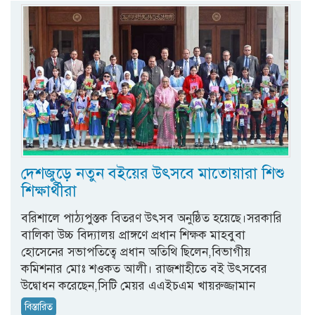
দেশজুড়ে নতুন বইয়ের উৎসবে মাতোয়ারা শিশু
শিক্ষার্থীরা
বরিশালে পাঠ্যপুস্তক বিতরণ উৎসব অনুষ্ঠিত হয়েছে।সরকারি
বালিকা উচ্চ বিদ্যালয় প্রাঙ্গণে প্রধান শিক্ষক মাহবুবা
হোসেনের সভাপতিত্বে প্রধান অতিথি ছিলেন,বিভাগীয়
কমিশনার মোঃ শওকত আলী। রাজশাহীতে বই উৎসবের
উদ্বোধন করেছেন,সিটি মেয়র এএইচএম খায়রুজ্জামান
বিস্তারিত