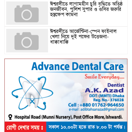
ঈশ্বরদীতে লাগামহীন চুরি বৃদ্ধিতে অতিষ্ঠ
জনজীবন, পুলিশ সুপার ও ওসির জরুরি
হস্তক্ষেপ কামনা ​
ঈশ্বরদীতে আর্জেন্টিনা-স্পেন ফাইনাল
খেলা নিয়ে দুই পক্ষের উত্তেজনা-
ধাক্কাধাক্কি
বাংলাদেশসহ বাসযোগ্য পৃথিবী গড়তে
গাছ লাগিয়ে অক্সিজেন ফ্যাক্টরী গড়ে
তোলার বিকল্প নেই——বিএনপির
কেন্দ্রিয় নেতা সাবেক এমপি বীর
মুক্তিযোদ্ধা সিরাজুল ইসলাম সরদার
আটঘরিয়ায় বিএনপি নেতার ভাতিজাকে ছাত্রলীগের সাধারণ সম্পাদক 
​​অবৈধ অর্থ বা পেশীশক্তি না থাকলে