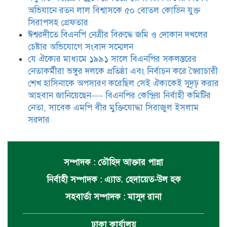
অভিযানে রতন লাল বিশ্বাসকে ৫০ বোতল কোডিন যুক্ত
সিরাপসহ গ্রেফতার
ঈশ্বরদীতে বিএনপি নেত্রীর বিরুদ্ধে জমি ও দোকান দখলের
চেষ্টার অভিযোগে সংবাদ সম্মেলন
যে ঐক্যের মাধ্যমে ১৯৯১ সালে বিএনপির সকলস্তরের
নেতাকর্মীরা ভঙ্গুর দলকে প্রতিষ্ঠা এবং নির্বাচন করে স্বৈরাচারী
শেখ হাসিনাকে অপসারণ করেছিল সেই ঐক্যকেই সুদৃঢ় করার
আহবান জানিয়েছেন—- বিএনপির কেন্দ্রিয় নির্বাহী কমিটির
নেতা, সাবেক এমপি বীর মুক্তিযোদ্ধা সিরাজুল ইসলাম
সরদার
সম্পাদক : তৌহিদ আক্তার পান্না
নির্বাহী সম্পাদক : এ্যাড. হেদায়েত-উল হক
সহবার্তা সম্পাদক : মাসুদ রানা
ঢাকা কার্যালয়