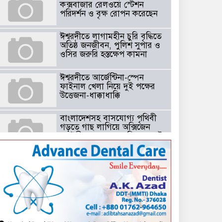
কক্সবাজার রেলওয়ে স্টেশন
পরিদর্শন ও বৃক্ষ রোপন করেছেন
ঈশ্বরদীতে লাগামহীন চুরি বৃদ্ধিতে
অতিষ্ঠ জনজীবন, পুলিশ সুপার ও
ওসির জরুরি হস্তক্ষেপ কামনা ​
ঈশ্বরদীতে আর্জেন্টিনা-স্পেন
ফাইনাল খেলা নিয়ে দুই পক্ষের
উত্তেজনা-ধাক্কাধাক্কি
বাংলাদেশসহ বাসযোগ্য পৃথিবী
গড়তে গাছ লাগিয়ে অক্সিজেন
ফ্যাক্টরী গড়ে তোলার বিকল্প নেই
——বিএনপির কেন্দ্রিয় নেতা
সাবেক এমপি বীর মুক্তিযোদ্ধা
সিরাজুল ইসলাম সরদার
টঘরিয়ায় বিএনপি নেতার ভাতিজাকে ছাত্রলীগের সাধারণ সম্পাদক নির্