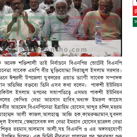
স
অনেক শক্তিশালী তাই নির্বাচনে বিএনপির ভোটেই বিএনপি
্রিয়নেতা সাবেক এমপি বীর মুক্তিযোদ্ধা সিরাজুল ইসলাম সরদার।
 ঈশ্বরদী উপজেলা যুবদরের প্রয়াত ত্যাগী সাবেক সম্পাদক
প্রধান অতিথির বক্তব্যে তিনি এসব কথা বলেন। পাকশী ইউনিয়ন
জাকিউল ইসলাম তপনের সভাপতিত্বে এসময় পাকশী ইউনিয়ন
দলের কেন্দিয় নেতা আহসান হাবিব,অধ্যক্ষ ইমরুল কায়েস
বীর আহমেদ,বিএনপিনেতা ইব্রাহিম হোসেন,আব্দুর রশিদ,মহরম
,মোহাম্মদ আলী কাজল,আলহাজ্ব আজি হক,কামরুজ্জামান,যুবদল
দুল ইসলাম,স্বেচ্ছাসেবক দল নেতা ইমরান হোসেন,ছাত্রদল নেতা
স
আশিকুর রহমান,আলমাস আলী,সহ বিএনপি ও এর অঙ্গসহযোগী
ন
িবর্গ উপস্থিত ছিলেন। এক মিনিট নীরবতা পালনের পর স্বরণসভা শুরু