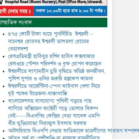
​​অবৈধ অর্থ বা পেশীশক্তি না থাকলে
রাজনীতিতে টিকে থাকার একমাত্র
াম্প্রতিক সংবাদ
উপায় হলো “জনসম্পৃক্ততা ও
নৈতিকতা——বিএনপির কেন্দ্রিয়
৪৭৫ কোটি টাকা ব্যয়ে পুনর্নির্মিত ঈশ্বরদী –
নেতা সিরাজুল ইসলাম সরদার
বানেশ্বর রোডসহ ঈশ্বরদী তালতলা রোডের
মধুমতি এক্সপ্রেস ট্রেনে রেলওয়ে
বেহালদশা
জেলা ডিবি টিমের বিশেষ অভিযানে
রেলপ্রতিমন্ত্রী হাবিবুর রশিদ হাবিব কক্সবাজার
রতন লাল বিশ্বাসকে ৫০ বোতল
রেলওয়ে স্টেশন পরিদর্শন ও বৃক্ষ রোপন করেছেন
কোডিন যুক্ত সিরাপসহ গ্রেফতার
ঈশ্বরদীতে লাগামহীন চুরি বৃদ্ধিতে অতিষ্ঠ জনজীবন,
ঈশ্বরদীতে বিএনপি নেত্রীর বিরুদ্ধে
পুলিশ সুপার ও ওসির জরুরি হস্তক্ষেপ কামনা ​
জমি ও দোকান দখলের চেষ্টার
ঈশ্বরদীতে আর্জেন্টিনা-স্পেন ফাইনাল খেলা নিয়ে
অভিযোগে সংবাদ সম্মেলন
দুই পক্ষের উত্তেজনা-ধাক্কাধাক্কি
বাংলাদেশসহ বাসযোগ্য পৃথিবী গড়তে গাছ
যে ঐক্যের মাধ্যমে ১৯৯১ সালে
বিএনপির সকলস্তরের নেতাকর্মীরা
লাগিয়ে অক্সিজেন ফ্যাক্টরী গড়ে তোলার বিকল্প
ভঙ্গুর দলকে প্রতিষ্ঠা এবং নির্বাচন
নেই——বিএনপির কেন্দ্রিয় নেতা সাবেক এমপি
করে স্বৈরাচারী শেখ হাসিনাকে
বীর মুক্তিযোদ্ধা সিরাজুল ইসলাম সরদার
অপসারণ করেছিল সেই ঐক্যকেই
ুদৃঢ় করার আহবান জানিয়েছেন—- বিএনপির কেন্দ্রিয়
আটঘরিয়ায় বিএনপি নেতার ভাতিজাকে ছাত্রলীগের সাধারণ সম্পাদক
ির্বাহী কমিটির নেতা, সাবেক এমপি বীর মুক্তিযোদ্ধা
​​অবৈধ অর্থ বা পেশীশক্তি না থাকলে রাজনীতিতে