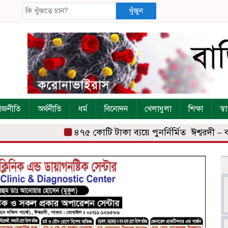
খুঁজুন
াজনীতি
অর্থনীতি
ধর্ম
বিনোদন
খেলাধুলা
শিক্ষা
স্বাস
৪৭৫ কোটি টাকা ব্যয়ে পুনর্নির্মিত ঈশ্বরদী – বানেশ্