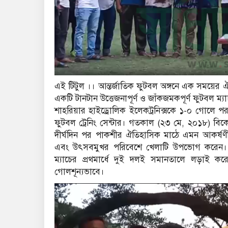
এই টিটুল ।। আন্তর্জাতিক ফুটবল অঙ্গনে এক সময়ের ঐ
একটি টানটান উত্তেজনাপূর্ণ ও জাঁকজমকপূর্ণ ফুটবল ম্
শাহরিয়ার হাইড্রোলিক ইলেকট্রনিক্সকে ১-০ গোলে প
ফুটবল ট্রেনিং সেন্টার। ​গতকাল (২৩ মে, ২০১৮) বি
দীর্ঘদিন পর পাকশীর ঐতিহাসিক মাঠে এমন আকর্ষণীয়
এবং উৎসবমুখর পরিবেশে খেলাটি উপভোগ করেন। ​প্রথ
ম্যাচের প্রথমার্ধে দুই দলই সমানতালে লড়াই 
গোলশূন্যভাবে।