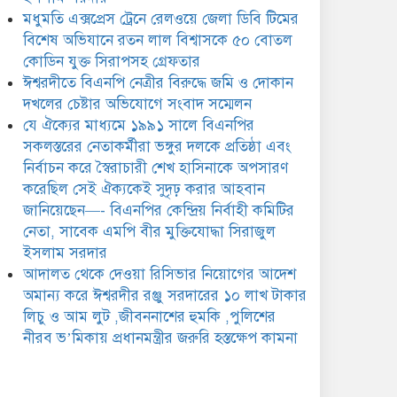
ঈশ্বরদীর রঞ্জু সরদারের ১০ লাখ
মধুমতি এক্সপ্রেস ট্রেনে রেলওয়ে জেলা ডিবি টিমের
টাকার লিচু ও আম লুট
,জীবননাশের হুমকি ,পুলিশের
বিশেষ অভিযানে রতন লাল বিশ্বাসকে ৫০ বোতল
ীরব ভ’মিকায় প্রধানমন্ত্রীর জরুরি হস্তক্ষেপ কামনা
কোডিন যুক্ত সিরাপসহ গ্রেফতার
ঈশ্বরদীতে বিএনপি নেত্রীর বিরুদ্ধে জমি ও দোকান
দখলের চেষ্টার অভিযোগে সংবাদ সম্মেলন
যে ঐক্যের মাধ্যমে ১৯৯১ সালে বিএনপির
সকলস্তরের নেতাকর্মীরা ভঙ্গুর দলকে প্রতিষ্ঠা এবং
নির্বাচন করে স্বৈরাচারী শেখ হাসিনাকে অপসারণ
করেছিল সেই ঐক্যকেই সুদৃঢ় করার আহবান
জানিয়েছেন—- বিএনপির কেন্দ্রিয় নির্বাহী কমিটির
নেতা, সাবেক এমপি বীর মুক্তিযোদ্ধা সিরাজুল
ইসলাম সরদার
আদালত থেকে দেওয়া রিসিভার নিয়োগের আদেশ
অমান্য করে ঈশ্বরদীর রঞ্জু সরদারের ১০ লাখ টাকার
লিচু ও আম লুট ,জীবননাশের হুমকি ,পুলিশের
নীরব ভ’মিকায় প্রধানমন্ত্রীর জরুরি হস্তক্ষেপ কামনা