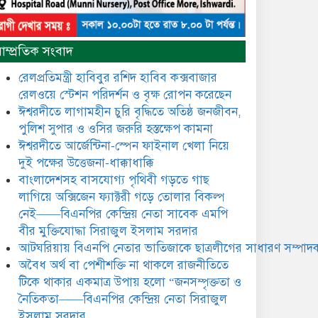
নৈতিকতা——বিএনপির কেন্দ্রিয়
নেতা সিরাজুল ইসলাম সরদার
মধুমতি এক্সপ্রেস ট্রেনে রেলওয়ে
াম্প্রতিক সংবাদ
জেলা ডিবি টিমের বিশেষ অভিযানে
রতন লাল বিশ্বাসকে ৫০ বোতল
রেলপ্রতিমন্ত্রী হাবিবুর রশিদ হাবিব কক্সবাজার
কোডিন যুক্ত সিরাপসহ গ্রেফতার
রেলওয়ে স্টেশন পরিদর্শন ও বৃক্ষ রোপন করেছেন
ঈশ্বরদীতে লাগামহীন চুরি বৃদ্ধিতে অতিষ্ঠ জনজীবন,
ঈশ্বরদীতে বিএনপি নেত্রীর বিরুদ্ধে
পুলিশ সুপার ও ওসির জরুরি হস্তক্ষেপ কামনা ​
জমি ও দোকান দখলের চেষ্টার
অভিযোগে সংবাদ সম্মেলন
ঈশ্বরদীতে আর্জেন্টিনা-স্পেন ফাইনাল খেলা নিয়ে
দুই পক্ষের উত্তেজনা-ধাক্কাধাক্কি
যে ঐক্যের মাধ্যমে ১৯৯১ সালে
বাংলাদেশসহ বাসযোগ্য পৃথিবী গড়তে গাছ
বিএনপির সকলস্তরের নেতাকর্মীরা
লাগিয়ে অক্সিজেন ফ্যাক্টরী গড়ে তোলার বিকল্প
ভঙ্গুর দলকে প্রতিষ্ঠা এবং নির্বাচন
নেই——বিএনপির কেন্দ্রিয় নেতা সাবেক এমপি
করে স্বৈরাচারী শেখ হাসিনাকে
অপসারণ করেছিল সেই ঐক্যকেই
বীর মুক্তিযোদ্ধা সিরাজুল ইসলাম সরদার
ুদৃঢ় করার আহবান জানিয়েছেন—- বিএনপির কেন্দ্রিয়
আটঘরিয়ায় বিএনপি নেতার ভাতিজাকে ছাত্রলীগের সাধারণ সম্পাদক
ির্বাহী কমিটির নেতা, সাবেক এমপি বীর মুক্তিযোদ্ধা
​​অবৈধ অর্থ বা পেশীশক্তি না থাকলে রাজনীতিতে
সিরাজুল ইসলাম সরদার
টিকে থাকার একমাত্র উপায় হলো “জনসম্পৃক্ততা ও
আদালত থেকে দেওয়া রিসিভার
নৈতিকতা——বিএনপির কেন্দ্রিয় নেতা সিরাজুল
নিয়োগের আদেশ অমান্য করে
ইসলাম সরদার