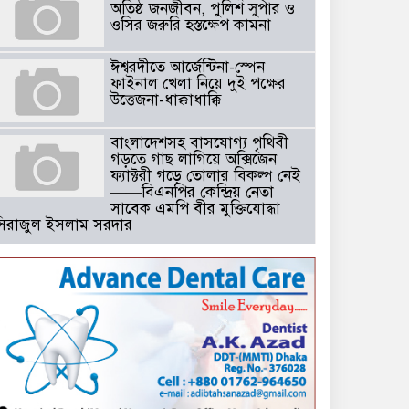
অতিষ্ঠ জনজীবন, পুলিশ সুপার ও
ওসির জরুরি হস্তক্ষেপ কামনা ​
ঈশ্বরদীতে আর্জেন্টিনা-স্পেন
ফাইনাল খেলা নিয়ে দুই পক্ষের
উত্তেজনা-ধাক্কাধাক্কি
বাংলাদেশসহ বাসযোগ্য পৃথিবী
গড়তে গাছ লাগিয়ে অক্সিজেন
ফ্যাক্টরী গড়ে তোলার বিকল্প নেই
——বিএনপির কেন্দ্রিয় নেতা
সাবেক এমপি বীর মুক্তিযোদ্ধা
সিরাজুল ইসলাম সরদার
টঘরিয়ায় বিএনপি নেতার ভাতিজাকে ছাত্রলীগের সাধারণ সম্পাদক নির্
​​অবৈধ অর্থ বা পেশীশক্তি না থাকলে
রাজনীতিতে টিকে থাকার একমাত্র
উপায় হলো “জনসম্পৃক্ততা ও