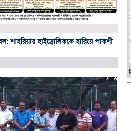
বল: শাহরিয়ার হাইড্রোলিককে হারিয়ে পাকশী
আ