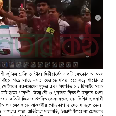
ন
 ফুটবল ট্রেনিং সেন্টার। দ্বিতীয়ার্ধের একটি চমৎকার আক্রমণ
​পিছিয়ে পড়ে ম্যাচে সমতা ফেরাতে মরিয়া হয়ে লড়ে শাহরিয়ার
ং সেন্টারের রক্ষণভাগের দৃঢ়তা এবং নির্ধারিত ৬০ মিনিটের মধ্যে
াড়ে পাকশী। ​উদ্বোধনী ও পুরস্কার বিতরণী অনুষ্ঠান ​খেলা
ধান অতিথি হিসেবে উপস্থিত থেকে বক্তব্য দেন বিশিষ্ট ব্যবসায়ী
নার্সআপ দলের হাতে আকর্ষণীয় গোল্ডকাপ ও মেডেল তুলে দেন। ​
 আখতার পান্না: প্রতিষ্ঠাতা সভাপতি, ঈশ্বরদী উপজেলা প্রেসক্লাব