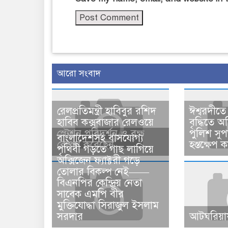
আরো সংবাদ
রেলপ্রতিমন্ত্রী হাবিবুর রশিদ
ঈশ্বরদীতে
হাবিব কক্সবাজার রেলওয়ে
বৃদ্ধিতে 
স্টেশন পরিদর্শন ও বৃক্ষ
পুলিশ সু
বাংলাদেশসহ বাসযোগ্য
রোপন করেছেন
হস্তক্ষেপ ক
পৃথিবী গড়তে গাছ লাগিয়ে
অক্সিজেন ফ্যাক্টরী গড়ে
তোলার বিকল্প নেই——
বিএনপির কেন্দ্রিয় নেতা
সাবেক এমপি বীর
মুক্তিযোদ্ধা সিরাজুল ইসলাম
সরদার
আটঘরিয়ায়