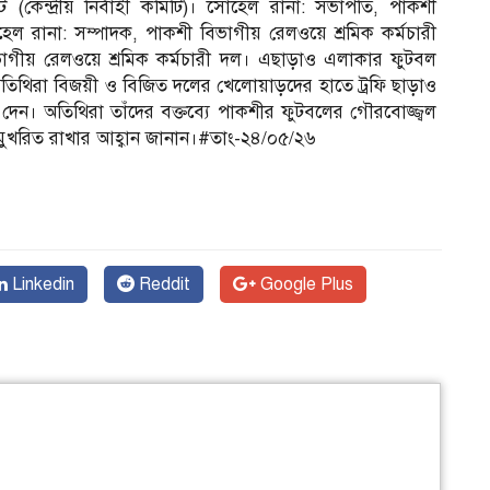
েন্দ্রীয় নির্বাহী কমিটি)। ​সোহেল রানা: সভাপতি, পাকশী
হেল রানা: সম্পাদক, পাকশী বিভাগীয় রেলওয়ে শ্রমিক কর্মচারী
াগীয় রেলওয়ে শ্রমিক কর্মচারী দল। ​এছাড়াও এলাকার ফুটবল
ন। অতিথিরা বিজয়ী ও বিজিত দলের খেলোয়াড়দের হাতে ট্রফি ছাড়াও
লে দেন। অতিথিরা তাঁদের বক্তব্যে পাকশীর ফুটবলের গৌরবোজ্জ্বল
মুখরিত রাখার আহ্বান জানান।#তাং-২৪/০৫/২৬
Linkedin
Reddit
Google Plus