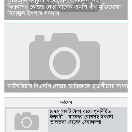
অক্সিজেন ফ্যাক্টরী গড়ে তোলার বিকল্প নেই——
বিএনপির কেন্দ্রিয় নেতা সাবেক এমপি বীর মুক্তিযোদ্ধা
সিরাজুল ইসলাম সরদার
আটঘরিয়ায় বিএনপি নেতার ভাতিজাকে ছাত্রলীগের সাধারণ 
সর্বশেষ
৪৭৫ কোটি টাকা ব্যয়ে পুনর্নির্মিত
ঈশ্বরদী – বানেশ্বর রোডসহ ঈশ্বরদী
তালতলা রোডের বেহালদশা