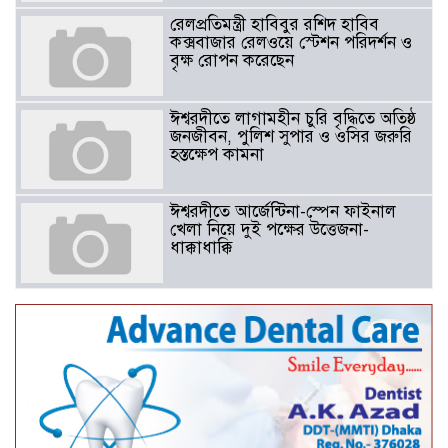
রেলপ্রতিমন্ত্রী হাবিবুর রশিদ হাবিব
কক্সবাজার রেলওয়ে স্টেশন পরিদর্শন ও
বৃক্ষ রোপন করেছেন
ঈশ্বরদীতে লাগামহীন চুরি বৃদ্ধিতে অতিষ্ঠ
জনজীবন, পুলিশ সুপার ও ওসির জরুরি
হস্তক্ষেপ কামনা ​
ঈশ্বরদীতে আর্জেন্টিনা-স্পেন ফাইনাল
খেলা নিয়ে দুই পক্ষের উত্তেজনা-
ধাক্কাধাক্কি
বাংলাদেশসহ বাসযোগ্য পৃথিবী গড়তে
গাছ লাগিয়ে অক্সিজেন ফ্যাক্টরী গড়ে
তোলার বিকল্প নেই——বিএনপির
কেন্দ্রিয় নেতা সাবেক এমপি বীর
মুক্তিযোদ্ধা সিরাজুল ইসলাম সরদার