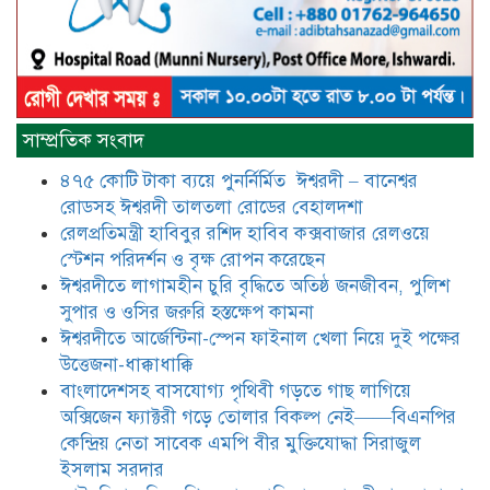
আটঘরিয়ায় বিএনপি নেতার ভাতিজাকে ছাত্রলীগের সাধারণ সম্পাদক 
​​অবৈধ অর্থ বা পেশীশক্তি না থাকলে
রাজনীতিতে টিকে থাকার একমাত্র উপায়
সাম্প্রতিক সংবাদ
হলো “জনসম্পৃক্ততা ও নৈতিকতা——
বিএনপির কেন্দ্রিয় নেতা সিরাজুল ইসলাম
৪৭৫ কোটি টাকা ব্যয়ে পুনর্নির্মিত ঈশ্বরদী – বানেশ্বর
সরদার
রোডসহ ঈশ্বরদী তালতলা রোডের বেহালদশা
মধুমতি এক্সপ্রেস ট্রেনে রেলওয়ে জেলা
রেলপ্রতিমন্ত্রী হাবিবুর রশিদ হাবিব কক্সবাজার রেলওয়ে
ডিবি টিমের বিশেষ অভিযানে রতন লাল
স্টেশন পরিদর্শন ও বৃক্ষ রোপন করেছেন
বিশ্বাসকে ৫০ বোতল কোডিন যুক্ত
ঈশ্বরদীতে লাগামহীন চুরি বৃদ্ধিতে অতিষ্ঠ জনজীবন, পুলিশ
সিরাপসহ গ্রেফতার
সুপার ও ওসির জরুরি হস্তক্ষেপ কামনা ​
ঈশ্বরদীতে বিএনপি নেত্রীর বিরুদ্ধে জমি ও
ঈশ্বরদীতে আর্জেন্টিনা-স্পেন ফাইনাল খেলা নিয়ে দুই পক্ষের
দোকান দখলের চেষ্টার অভিযোগে সংবাদ
উত্তেজনা-ধাক্কাধাক্কি
সম্মেলন
বাংলাদেশসহ বাসযোগ্য পৃথিবী গড়তে গাছ লাগিয়ে
অক্সিজেন ফ্যাক্টরী গড়ে তোলার বিকল্প নেই——বিএনপির
যে ঐক্যের মাধ্যমে ১৯৯১ সালে
কেন্দ্রিয় নেতা সাবেক এমপি বীর মুক্তিযোদ্ধা সিরাজুল
বিএনপির সকলস্তরের নেতাকর্মীরা ভঙ্গুর
ইসলাম সরদার
দলকে প্রতিষ্ঠা এবং নির্বাচন করে