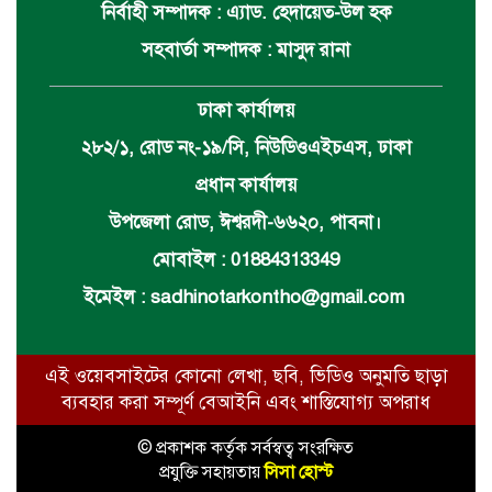
নির্বাহী সম্পাদক : এ্যাড. হেদায়েত-উল হক
সহবার্তা সম্পাদক : মাসুদ রানা
ঢাকা কার্যালয়
২৮২/১, রোড নং-১৯/সি, নিউডিওএইচএস, ঢাকা
প্রধান কার্যালয়
উপজেলা রোড, ঈশ্বরদী-৬৬২০, পাবনা।
মোবাইল : 01884313349
ইমেইল :
sadhinotarkontho@gmail.com
এই ওয়েবসাইটের কোনো লেখা, ছবি, ভিডিও অনুমতি ছাড়া
ব্যবহার করা সম্পূর্ণ বেআইনি এবং শাস্তিযোগ্য অপরাধ
© প্রকাশক কর্তৃক সর্বস্বত্ব সংরক্ষিত
প্রযুক্তি সহায়তায়
সিসা হোস্ট