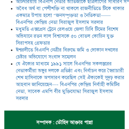
আটঘরিয়ায় বিএনপি নেতার ভাতিজাকে ছাত্রলীগের সাধারণ সম্
স্বৈরাচারী শেখ হাসিনাকে অপসারণ
করেছিল সেই ঐক্যকেই সুদৃঢ় করার
​​অবৈধ অর্থ বা পেশীশক্তি না থাকলে রাজনীতিতে টিকে থাকার
আহবান জানিয়েছেন—- বিএনপির কেন্দ্রিয় নির্বাহী কমিটির নেতা,
একমাত্র উপায় হলো “জনসম্পৃক্ততা ও নৈতিকতা——
সাবেক এমপি বীর মুক্তিযোদ্ধা সিরাজুল ইসলাম সরদার
বিএনপির কেন্দ্রিয় নেতা সিরাজুল ইসলাম সরদার
মধুমতি এক্সপ্রেস ট্রেনে রেলওয়ে জেলা ডিবি টিমের বিশেষ
অভিযানে রতন লাল বিশ্বাসকে ৫০ বোতল কোডিন যুক্ত
সিরাপসহ গ্রেফতার
ঈশ্বরদীতে বিএনপি নেত্রীর বিরুদ্ধে জমি ও দোকান দখলের
চেষ্টার অভিযোগে সংবাদ সম্মেলন
যে ঐক্যের মাধ্যমে ১৯৯১ সালে বিএনপির সকলস্তরের
নেতাকর্মীরা ভঙ্গুর দলকে প্রতিষ্ঠা এবং নির্বাচন করে স্বৈরাচারী
শেখ হাসিনাকে অপসারণ করেছিল সেই ঐক্যকেই সুদৃঢ় করার
আহবান জানিয়েছেন—- বিএনপির কেন্দ্রিয় নির্বাহী কমিটির
নেতা, সাবেক এমপি বীর মুক্তিযোদ্ধা সিরাজুল ইসলাম
সরদার
সম্পাদক : তৌহিদ আক্তার পান্না