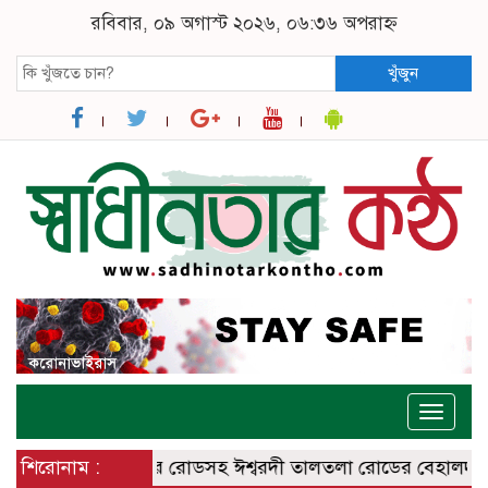
রবিবার, ০৯ অগাস্ট ২০২৬, ০৬:৩৬ অপরাহ্ন
খুঁজুন
Toggle
naviga
 ঈশ্বরদী – বানেশ্বর রোডসহ ঈশ্বরদী তালতলা রোডের বেহালদশা
শিরোনাম :
রে