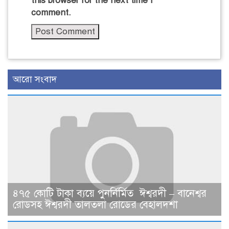
this browser for the next time I
comment.
আরো সংবাদ
৪৭৫ কোটি টাকা ব্যয়ে পুনর্নির্মিত ঈশ্বরদী – বানেশ্বর
রোডসহ ঈশ্বরদী তালতলা রোডের বেহালদশা