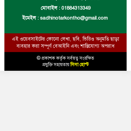
মোবাইল : 01884313349
ইমেইল :
sadhinotarkontho@gmail.com
এই ওয়েবসাইটের কোনো লেখা, ছবি, ভিডিও অনুমতি ছাড়া
ব্যবহার করা সম্পূর্ণ বেআইনি এবং শাস্তিযোগ্য অপরাধ
© প্রকাশক কর্তৃক সর্বস্বত্ব সংরক্ষিত
প্রযুক্তি সহায়তায়
সিসা হোস্ট