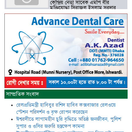
কেন্দ্রিয় নেতা সাবেক এমপি বীর
মুক্তিযোদ্ধা সিরাজুল ইসলাম সরদার
আটঘরিয়ায় বিএনপি নেতার ভাতিজাকে ছাত্রলীগের সাধারণ সম্পাদক 
​​অবৈধ অর্থ বা পেশীশক্তি না থাকলে
রাজনীতিতে টিকে থাকার একমাত্র উপায়
হলো “জনসম্পৃক্ততা ও নৈতিকতা——
বিএনপির কেন্দ্রিয় নেতা সিরাজুল ইসলাম
সরদার
মধুমতি এক্সপ্রেস ট্রেনে রেলওয়ে জেলা
সাম্প্রতিক সংবাদ
ডিবি টিমের বিশেষ অভিযানে রতন লাল
বিশ্বাসকে ৫০ বোতল কোডিন যুক্ত
রেলপ্রতিমন্ত্রী হাবিবুর রশিদ হাবিব কক্সবাজার রেলওয়ে
সিরাপসহ গ্রেফতার
স্টেশন পরিদর্শন ও বৃক্ষ রোপন করেছেন
ঈশ্বরদীতে লাগামহীন চুরি বৃদ্ধিতে অতিষ্ঠ জনজীবন, পুলিশ
ঈশ্বরদীতে বিএনপি নেত্রীর বিরুদ্ধে জমি ও
দোকান দখলের চেষ্টার অভিযোগে সংবাদ
সুপার ও ওসির জরুরি হস্তক্ষেপ কামনা ​
সম্মেলন