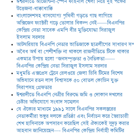
ঈশ্বরদীতে আর্জেন্টিনা-স্পেন ফাইনাল খেলা নিয়ে দুই পক্ষের
উত্তেজনা-ধাক্কাধাক্কি
যে ঐক্যের মাধ্যমে ১৯৯১ সালে
বাংলাদেশসহ বাসযোগ্য পৃথিবী গড়তে গাছ লাগিয়ে
বিএনপির সকলস্তরের নেতাকর্মীরা ভঙ্গুর
অক্সিজেন ফ্যাক্টরী গড়ে তোলার বিকল্প নেই——বিএনপির
দলকে প্রতিষ্ঠা এবং নির্বাচন করে
কেন্দ্রিয় নেতা সাবেক এমপি বীর মুক্তিযোদ্ধা সিরাজুল
স্বৈরাচারী শেখ হাসিনাকে অপসারণ
করেছিল সেই ঐক্যকেই সুদৃঢ় করার
ইসলাম সরদার
আহবান জানিয়েছেন—- বিএনপির কেন্দ্রিয় নির্বাহী কমিটির নেতা,
আটঘরিয়ায় বিএনপি নেতার ভাতিজাকে ছাত্রলীগের সাধারণ সম্
সাবেক এমপি বীর মুক্তিযোদ্ধা সিরাজুল ইসলাম সরদার
​​অবৈধ অর্থ বা পেশীশক্তি না থাকলে রাজনীতিতে টিকে থাকার
একমাত্র উপায় হলো “জনসম্পৃক্ততা ও নৈতিকতা——
আদালত থেকে দেওয়া রিসিভার
নিয়োগের আদেশ অমান্য করে ঈশ্বরদীর
বিএনপির কেন্দ্রিয় নেতা সিরাজুল ইসলাম সরদার
রঞ্জু সরদারের ১০ লাখ টাকার লিচু ও
মধুমতি এক্সপ্রেস ট্রেনে রেলওয়ে জেলা ডিবি টিমের বিশেষ
আম লুট ,জীবননাশের হুমকি ,পুলিশের
অভিযানে রতন লাল বিশ্বাসকে ৫০ বোতল কোডিন যুক্ত
নীরব ভ’মিকায় প্রধানমন্ত্রীর জরুরি
হস্তক্ষেপ কামনা
সিরাপসহ গ্রেফতার
ঈশ্বরদীতে বিএনপি নেত্রীর বিরুদ্ধে জমি ও দোকান দখলের
চেষ্টার অভিযোগে সংবাদ সম্মেলন
যে ঐক্যের মাধ্যমে ১৯৯১ সালে বিএনপির সকলস্তরের
নেতাকর্মীরা ভঙ্গুর দলকে প্রতিষ্ঠা এবং নির্বাচন করে স্বৈরাচারী
শেখ হাসিনাকে অপসারণ করেছিল সেই ঐক্যকেই সুদৃঢ় করার
আহবান জানিয়েছেন—- বিএনপির কেন্দ্রিয় নির্বাহী কমিটির