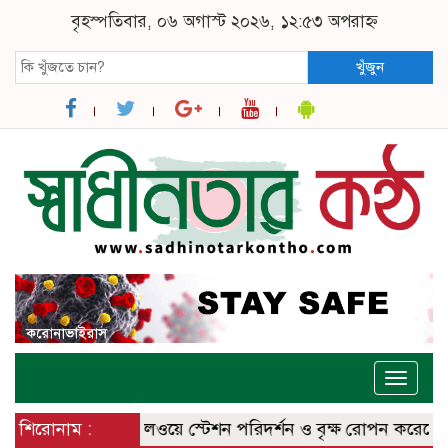
বৃহস্পতিবার, ০৬ অগাস্ট ২০২৬, ১২:৫৩ অপরাহ্ন
খুঁজুন
Toggle
naviga
বিব কক্সবাজার রেলওয়ে স্টেশন পরিদর্শন ও বৃক্ষ রোপন করেছেন
শিরোনাম :
ঈশ্