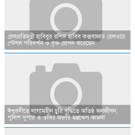
রেলপ্রতিমন্ত্রী হাবিবুর রশিদ হাবিব কক্সবাজার রেলওয়ে
স্টেশন পরিদর্শন ও বৃক্ষ রোপন করেছেন
ঈশ্বরদীতে লাগামহীন চুরি বৃদ্ধিতে অতিষ্ঠ জনজীবন,
পুলিশ সুপার ও ওসির জরুরি হস্তক্ষেপ কামনা ​