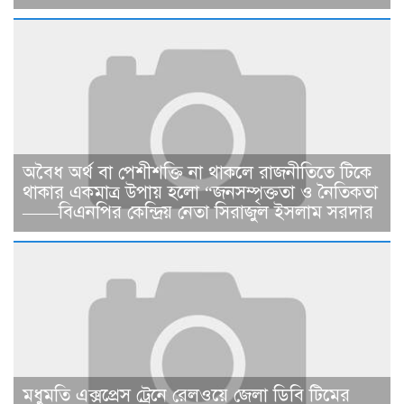
​​অবৈধ অর্থ বা পেশীশক্তি না থাকলে রাজনীতিতে টিকে
থাকার একমাত্র উপায় হলো “জনসম্পৃক্ততা ও নৈতিকতা
——বিএনপির কেন্দ্রিয় নেতা সিরাজুল ইসলাম সরদার
মধুমতি এক্সপ্রেস ট্রেনে রেলওয়ে জেলা ডিবি টিমের