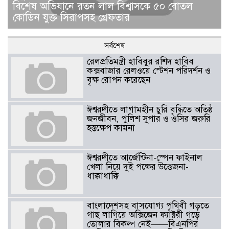
বিশেষ অভিযানে রতন লাল বিশ্বাসকে ৫০ বোতল
কোডিন যুক্ত সিরাপসহ গ্রেফতার
সর্বশেষ
রেলপ্রতিমন্ত্রী হাবিবুর রশিদ হাবিব
কক্সবাজার রেলওয়ে স্টেশন পরিদর্শন ও
বৃক্ষ রোপন করেছেন
ঈশ্বরদীতে লাগামহীন চুরি বৃদ্ধিতে অতিষ্ঠ
জনজীবন, পুলিশ সুপার ও ওসির জরুরি
হস্তক্ষেপ কামনা ​
ঈশ্বরদীতে আর্জেন্টিনা-স্পেন ফাইনাল
খেলা নিয়ে দুই পক্ষের উত্তেজনা-
ধাক্কাধাক্কি
বাংলাদেশসহ বাসযোগ্য পৃথিবী গড়তে
গাছ লাগিয়ে অক্সিজেন ফ্যাক্টরী গড়ে
তোলার বিকল্প নেই——বিএনপির