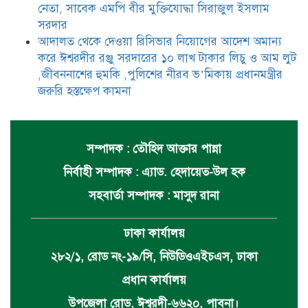
নেতা, সাবেক এমপি বীর মুক্তিযোদ্ধা সিরাজুল ইসলাম
সরদার
আদালত থেকে দেওয়া রিসিভার নিয়োগের আদেশ অমান্য
করে ঈশ্বরদীর রঞ্জু সরদারের ১০ লাখ টাকার লিচু ও আম লুট
,জীবননাশের হুমকি ,পুলিশের নীরব ভ’মিকায় প্রধানমন্ত্রীর
জরুরি হস্তক্ষেপ কামনা
সম্পাদক : তৌহিদ আক্তার পান্না
নির্বাহী সম্পাদক : এ্যাড. হেদায়েত-উল হক
সহবার্তা সম্পাদক : মাসুদ রানা
ঢাকা কার্যালয়
২৮২/১, রোড নং-১৯/সি, নিউডিওএইচএস, ঢাকা
প্রধান কার্যালয়
উপজেলা রোড, ঈশ্বরদী-৬৬২০, পাবনা।