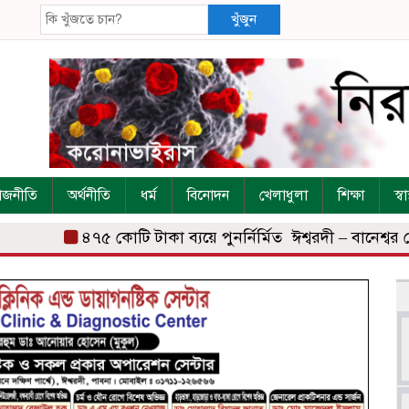
খুঁজুন
াজনীতি
অর্থনীতি
ধর্ম
বিনোদন
খেলাধুলা
শিক্ষা
স্বাস
৪৭৫ কোটি টাকা ব্যয়ে পুনর্নির্মিত ঈশ্বরদী – বানেশ্বর র