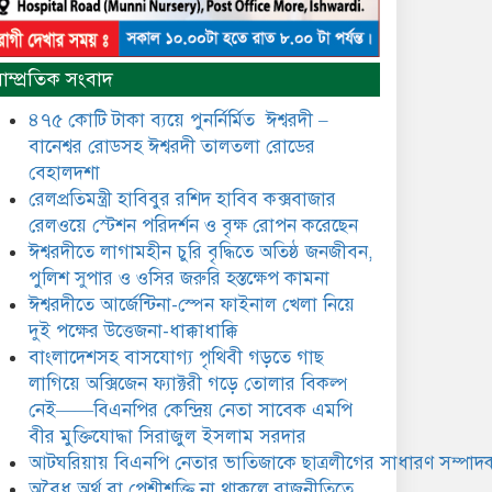
​​অবৈধ অর্থ বা পেশীশক্তি না থাকলে
রাজনীতিতে টিকে থাকার একমাত্র
াম্প্রতিক সংবাদ
উপায় হলো “জনসম্পৃক্ততা ও
নৈতিকতা——বিএনপির কেন্দ্রিয়
৪৭৫ কোটি টাকা ব্যয়ে পুনর্নির্মিত ঈশ্বরদী –
নেতা সিরাজুল ইসলাম সরদার
বানেশ্বর রোডসহ ঈশ্বরদী তালতলা রোডের
মধুমতি এক্সপ্রেস ট্রেনে রেলওয়ে
বেহালদশা
জেলা ডিবি টিমের বিশেষ অভিযানে
রেলপ্রতিমন্ত্রী হাবিবুর রশিদ হাবিব কক্সবাজার
রতন লাল বিশ্বাসকে ৫০ বোতল
রেলওয়ে স্টেশন পরিদর্শন ও বৃক্ষ রোপন করেছেন
কোডিন যুক্ত সিরাপসহ গ্রেফতার
ঈশ্বরদীতে লাগামহীন চুরি বৃদ্ধিতে অতিষ্ঠ জনজীবন,
ঈশ্বরদীতে বিএনপি নেত্রীর বিরুদ্ধে
পুলিশ সুপার ও ওসির জরুরি হস্তক্ষেপ কামনা ​
জমি ও দোকান দখলের চেষ্টার
ঈশ্বরদীতে আর্জেন্টিনা-স্পেন ফাইনাল খেলা নিয়ে
অভিযোগে সংবাদ সম্মেলন
দুই পক্ষের উত্তেজনা-ধাক্কাধাক্কি
বাংলাদেশসহ বাসযোগ্য পৃথিবী গড়তে গাছ
যে ঐক্যের মাধ্যমে ১৯৯১ সালে
বিএনপির সকলস্তরের নেতাকর্মীরা
লাগিয়ে অক্সিজেন ফ্যাক্টরী গড়ে তোলার বিকল্প
ভঙ্গুর দলকে প্রতিষ্ঠা এবং নির্বাচন
নেই——বিএনপির কেন্দ্রিয় নেতা সাবেক এমপি
করে স্বৈরাচারী শেখ হাসিনাকে
বীর মুক্তিযোদ্ধা সিরাজুল ইসলাম সরদার
অপসারণ করেছিল সেই ঐক্যকেই
ুদৃঢ় করার আহবান জানিয়েছেন—- বিএনপির কেন্দ্রিয়
আটঘরিয়ায় বিএনপি নেতার ভাতিজাকে ছাত্রলীগের সাধারণ সম্পাদক
ির্বাহী কমিটির নেতা, সাবেক এমপি বীর মুক্তিযোদ্ধা
​​অবৈধ অর্থ বা পেশীশক্তি না থাকলে রাজনীতিতে