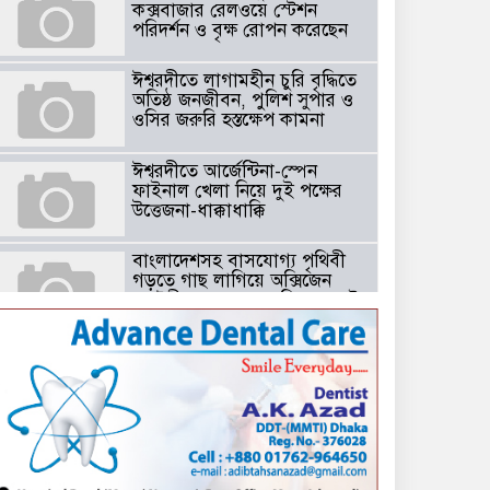
কক্সবাজার রেলওয়ে স্টেশন
পরিদর্শন ও বৃক্ষ রোপন করেছেন
ঈশ্বরদীতে লাগামহীন চুরি বৃদ্ধিতে
অতিষ্ঠ জনজীবন, পুলিশ সুপার ও
ওসির জরুরি হস্তক্ষেপ কামনা ​
ঈশ্বরদীতে আর্জেন্টিনা-স্পেন
ফাইনাল খেলা নিয়ে দুই পক্ষের
উত্তেজনা-ধাক্কাধাক্কি
বাংলাদেশসহ বাসযোগ্য পৃথিবী
গড়তে গাছ লাগিয়ে অক্সিজেন
ফ্যাক্টরী গড়ে তোলার বিকল্প নেই
——বিএনপির কেন্দ্রিয় নেতা
সাবেক এমপি বীর মুক্তিযোদ্ধা
সিরাজুল ইসলাম সরদার
টঘরিয়ায় বিএনপি নেতার ভাতিজাকে ছাত্রলীগের সাধারণ সম্পাদক নির্