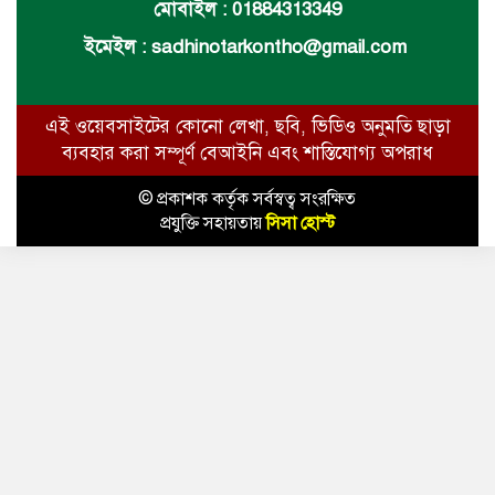
মোবাইল : 01884313349
ইমেইল :
sadhinotarkontho@gmail.com
এই ওয়েবসাইটের কোনো লেখা, ছবি, ভিডিও অনুমতি ছাড়া
ব্যবহার করা সম্পূর্ণ বেআইনি এবং শাস্তিযোগ্য অপরাধ
© প্রকাশক কর্তৃক সর্বস্বত্ব সংরক্ষিত
প্রযুক্তি সহায়তায়
সিসা হোস্ট