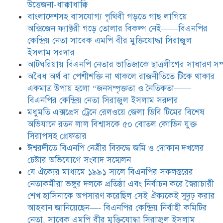
উত্তেজনা-ধাক্কাধাক্কি
যে ঐক্যের মাধ্যমে ১৯৯১ সালে
বাংলাদেশসহ বাসযোগ্য পৃথিবী গড়তে গাছ লাগিয়ে
বিএনপির সকলস্তরের নেতাকর্মীরা ভঙ্গুর
অক্সিজেন ফ্যাক্টরী গড়ে তোলার বিকল্প নেই——বিএনপির
দলকে প্রতিষ্ঠা এবং নির্বাচন করে
কেন্দ্রিয় নেতা সাবেক এমপি বীর মুক্তিযোদ্ধা সিরাজুল
স্বৈরাচারী শেখ হাসিনাকে অপসারণ
করেছিল সেই ঐক্যকেই সুদৃঢ় করার
ইসলাম সরদার
আহবান জানিয়েছেন—- বিএনপির কেন্দ্রিয় নির্বাহী কমিটির নেতা,
আটঘরিয়ায় বিএনপি নেতার ভাতিজাকে ছাত্রলীগের সাধারণ সম্
সাবেক এমপি বীর মুক্তিযোদ্ধা সিরাজুল ইসলাম সরদার
​​অবৈধ অর্থ বা পেশীশক্তি না থাকলে রাজনীতিতে টিকে থাকার
একমাত্র উপায় হলো “জনসম্পৃক্ততা ও নৈতিকতা——
আদালত থেকে দেওয়া রিসিভার
নিয়োগের আদেশ অমান্য করে ঈশ্বরদীর
বিএনপির কেন্দ্রিয় নেতা সিরাজুল ইসলাম সরদার
রঞ্জু সরদারের ১০ লাখ টাকার লিচু ও
মধুমতি এক্সপ্রেস ট্রেনে রেলওয়ে জেলা ডিবি টিমের বিশেষ
আম লুট ,জীবননাশের হুমকি ,পুলিশের
অভিযানে রতন লাল বিশ্বাসকে ৫০ বোতল কোডিন যুক্ত
নীরব ভ’মিকায় প্রধানমন্ত্রীর জরুরি
হস্তক্ষেপ কামনা
সিরাপসহ গ্রেফতার
ঈশ্বরদীতে বিএনপি নেত্রীর বিরুদ্ধে জমি ও দোকান দখলের
চেষ্টার অভিযোগে সংবাদ সম্মেলন
যে ঐক্যের মাধ্যমে ১৯৯১ সালে বিএনপির সকলস্তরের
নেতাকর্মীরা ভঙ্গুর দলকে প্রতিষ্ঠা এবং নির্বাচন করে স্বৈরাচারী
শেখ হাসিনাকে অপসারণ করেছিল সেই ঐক্যকেই সুদৃঢ় করার
আহবান জানিয়েছেন—- বিএনপির কেন্দ্রিয় নির্বাহী কমিটির
নেতা, সাবেক এমপি বীর মুক্তিযোদ্ধা সিরাজুল ইসলাম