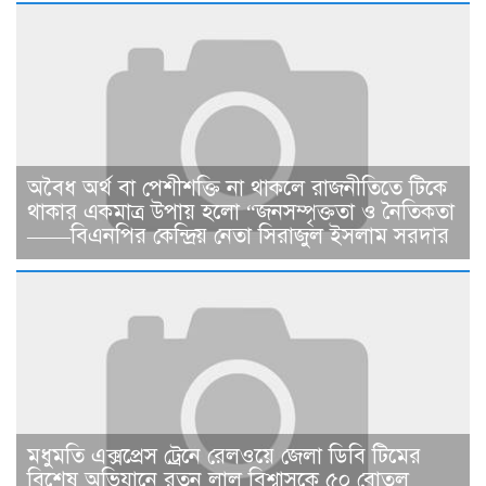
​​অবৈধ অর্থ বা পেশীশক্তি না থাকলে রাজনীতিতে টিকে
থাকার একমাত্র উপায় হলো “জনসম্পৃক্ততা ও নৈতিকতা
——বিএনপির কেন্দ্রিয় নেতা সিরাজুল ইসলাম সরদার
মধুমতি এক্সপ্রেস ট্রেনে রেলওয়ে জেলা ডিবি টিমের
বিশেষ অভিযানে রতন লাল বিশ্বাসকে ৫০ বোতল