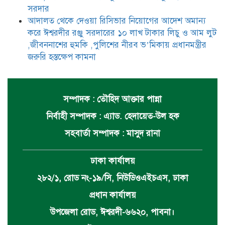
সরদার
আদালত থেকে দেওয়া রিসিভার নিয়োগের আদেশ অমান্য
করে ঈশ্বরদীর রঞ্জু সরদারের ১০ লাখ টাকার লিচু ও আম লুট
,জীবননাশের হুমকি ,পুলিশের নীরব ভ’মিকায় প্রধানমন্ত্রীর
জরুরি হস্তক্ষেপ কামনা
সম্পাদক : তৌহিদ আক্তার পান্না
নির্বাহী সম্পাদক : এ্যাড. হেদায়েত-উল হক
সহবার্তা সম্পাদক : মাসুদ রানা
ঢাকা কার্যালয়
২৮২/১, রোড নং-১৯/সি, নিউডিওএইচএস, ঢাকা
প্রধান কার্যালয়
উপজেলা রোড, ঈশ্বরদী-৬৬২০, পাবনা।