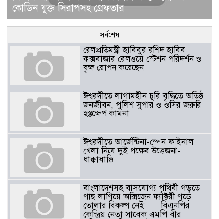
কোডিন যুক্ত সিরাপসহ গ্রেফতার
সর্বশেষ
রেলপ্রতিমন্ত্রী হাবিবুর রশিদ হাবিব
কক্সবাজার রেলওয়ে স্টেশন পরিদর্শন ও
বৃক্ষ রোপন করেছেন
ঈশ্বরদীতে লাগামহীন চুরি বৃদ্ধিতে অতিষ্ঠ
জনজীবন, পুলিশ সুপার ও ওসির জরুরি
হস্তক্ষেপ কামনা ​
ঈশ্বরদীতে আর্জেন্টিনা-স্পেন ফাইনাল
খেলা নিয়ে দুই পক্ষের উত্তেজনা-
ধাক্কাধাক্কি
বাংলাদেশসহ বাসযোগ্য পৃথিবী গড়তে
গাছ লাগিয়ে অক্সিজেন ফ্যাক্টরী গড়ে
তোলার বিকল্প নেই——বিএনপির
কেন্দ্রিয় নেতা সাবেক এমপি বীর