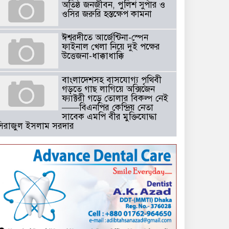
অতিষ্ঠ জনজীবন, পুলিশ সুপার ও
ওসির জরুরি হস্তক্ষেপ কামনা ​
ঈশ্বরদীতে আর্জেন্টিনা-স্পেন
ফাইনাল খেলা নিয়ে দুই পক্ষের
উত্তেজনা-ধাক্কাধাক্কি
বাংলাদেশসহ বাসযোগ্য পৃথিবী
গড়তে গাছ লাগিয়ে অক্সিজেন
ফ্যাক্টরী গড়ে তোলার বিকল্প নেই
——বিএনপির কেন্দ্রিয় নেতা
সাবেক এমপি বীর মুক্তিযোদ্ধা
সিরাজুল ইসলাম সরদার
টঘরিয়ায় বিএনপি নেতার ভাতিজাকে ছাত্রলীগের সাধারণ সম্পাদক নির্
​​অবৈধ অর্থ বা পেশীশক্তি না থাকলে
রাজনীতিতে টিকে থাকার একমাত্র
উপায় হলো “জনসম্পৃক্ততা ও