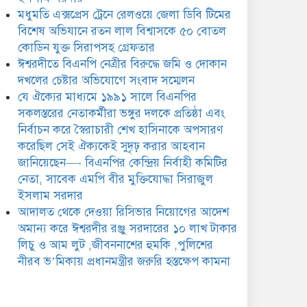
ঈশ্বরদীর রঞ্জু সরদারের ১০ লাখ
মধুমতি এক্সপ্রেস ট্রেনে রেলওয়ে জেলা ডিবি টিমের
টাকার লিচু ও আম লুট
,জীবননাশের হুমকি ,পুলিশের
বিশেষ অভিযানে রতন লাল বিশ্বাসকে ৫০ বোতল
ীরব ভ’মিকায় প্রধানমন্ত্রীর জরুরি হস্তক্ষেপ কামনা
কোডিন যুক্ত সিরাপসহ গ্রেফতার
ঈশ্বরদীতে বিএনপি নেত্রীর বিরুদ্ধে জমি ও দোকান
দখলের চেষ্টার অভিযোগে সংবাদ সম্মেলন
যে ঐক্যের মাধ্যমে ১৯৯১ সালে বিএনপির
সকলস্তরের নেতাকর্মীরা ভঙ্গুর দলকে প্রতিষ্ঠা এবং
নির্বাচন করে স্বৈরাচারী শেখ হাসিনাকে অপসারণ
করেছিল সেই ঐক্যকেই সুদৃঢ় করার আহবান
জানিয়েছেন—- বিএনপির কেন্দ্রিয় নির্বাহী কমিটির
নেতা, সাবেক এমপি বীর মুক্তিযোদ্ধা সিরাজুল
ইসলাম সরদার
আদালত থেকে দেওয়া রিসিভার নিয়োগের আদেশ
অমান্য করে ঈশ্বরদীর রঞ্জু সরদারের ১০ লাখ টাকার
লিচু ও আম লুট ,জীবননাশের হুমকি ,পুলিশের
নীরব ভ’মিকায় প্রধানমন্ত্রীর জরুরি হস্তক্ষেপ কামনা