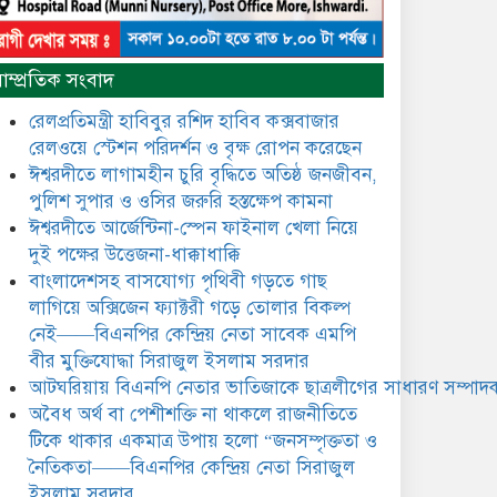
নৈতিকতা——বিএনপির কেন্দ্রিয়
নেতা সিরাজুল ইসলাম সরদার
মধুমতি এক্সপ্রেস ট্রেনে রেলওয়ে
াম্প্রতিক সংবাদ
জেলা ডিবি টিমের বিশেষ অভিযানে
রতন লাল বিশ্বাসকে ৫০ বোতল
রেলপ্রতিমন্ত্রী হাবিবুর রশিদ হাবিব কক্সবাজার
কোডিন যুক্ত সিরাপসহ গ্রেফতার
রেলওয়ে স্টেশন পরিদর্শন ও বৃক্ষ রোপন করেছেন
ঈশ্বরদীতে লাগামহীন চুরি বৃদ্ধিতে অতিষ্ঠ জনজীবন,
ঈশ্বরদীতে বিএনপি নেত্রীর বিরুদ্ধে
পুলিশ সুপার ও ওসির জরুরি হস্তক্ষেপ কামনা ​
জমি ও দোকান দখলের চেষ্টার
অভিযোগে সংবাদ সম্মেলন
ঈশ্বরদীতে আর্জেন্টিনা-স্পেন ফাইনাল খেলা নিয়ে
দুই পক্ষের উত্তেজনা-ধাক্কাধাক্কি
যে ঐক্যের মাধ্যমে ১৯৯১ সালে
বাংলাদেশসহ বাসযোগ্য পৃথিবী গড়তে গাছ
বিএনপির সকলস্তরের নেতাকর্মীরা
লাগিয়ে অক্সিজেন ফ্যাক্টরী গড়ে তোলার বিকল্প
ভঙ্গুর দলকে প্রতিষ্ঠা এবং নির্বাচন
নেই——বিএনপির কেন্দ্রিয় নেতা সাবেক এমপি
করে স্বৈরাচারী শেখ হাসিনাকে
অপসারণ করেছিল সেই ঐক্যকেই
বীর মুক্তিযোদ্ধা সিরাজুল ইসলাম সরদার
ুদৃঢ় করার আহবান জানিয়েছেন—- বিএনপির কেন্দ্রিয়
আটঘরিয়ায় বিএনপি নেতার ভাতিজাকে ছাত্রলীগের সাধারণ সম্পাদক
ির্বাহী কমিটির নেতা, সাবেক এমপি বীর মুক্তিযোদ্ধা
​​অবৈধ অর্থ বা পেশীশক্তি না থাকলে রাজনীতিতে
সিরাজুল ইসলাম সরদার
টিকে থাকার একমাত্র উপায় হলো “জনসম্পৃক্ততা ও
আদালত থেকে দেওয়া রিসিভার
নৈতিকতা——বিএনপির কেন্দ্রিয় নেতা সিরাজুল
নিয়োগের আদেশ অমান্য করে
ইসলাম সরদার