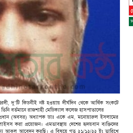
স
স
দী, দু’টি কিডনীই নষ্ট হওয়ায় দীর্ঘদিন থেকে আর্থিক সংকটে
ন
য়। তিনি বর্তমানে রাজশাহী মেডিক্যাল কলেজ হাসপাতালের
 প্রধান (অবসর) অধ্যাপক ডাঃ একে এম, মনোয়ারুল ইসলামের
াইসস করা প্রয়োজন। এমতাবস্থায় দেশের হৃদয়বান ব্যক্তিদের
 জন্য আকুল আবেদন করছি। এ বিষয়ে গত ২১/১২/২২ ইং তারিখে