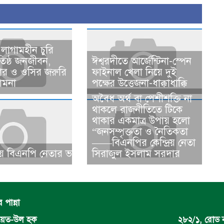
 লাগামহীন চুরি
অতিষ্ঠ জনজীবন,
ঈশ্বরদীতে আর্জেন্টিনা-স্পেন
পার ও ওসির জরুরি
ফাইনাল খেলা নিয়ে দুই
ামনা ​
পক্ষের উত্তেজনা-ধাক্কাধাক্কি
​​অবৈধ অর্থ বা পেশীশক্তি না
থাকলে রাজনীতিতে টিকে
থাকার একমাত্র উপায় হলো
“জনসম্পৃক্ততা ও নৈতিকতা
——বিএনপির কেন্দ্রিয় নেতা
 বিএনপি নেতার ভাতিজাকে ছাত্রলীগের সাধারণ সম্পাদক নির্
সিরাজুল ইসলাম সরদার
পান্না
দায়েত-উল হক
২৮২/১, রোড 