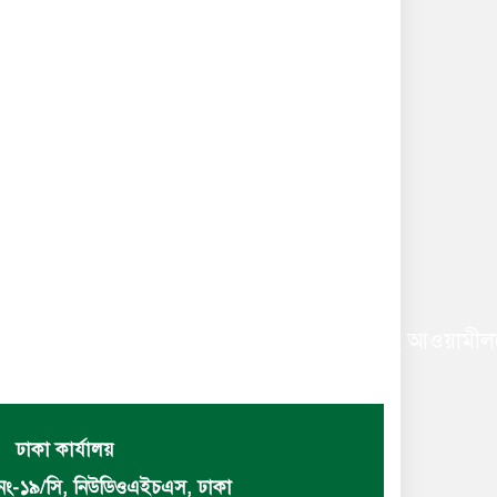
বাচিত করায় বিএনপি ও অঙ্গসহযোগি সংগঠন এবং আওয়ামীলগের 
ঢাকা কার্যালয়
নং-১৯/সি, নিউডিওএইচএস, ঢাকা