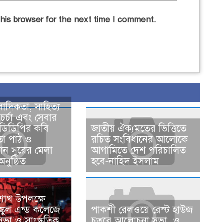
his browser for the next time I comment.
ংবাদিকতা, সাহিত্য
 চর্চা এবং সেবার
 ডিডিপির কবি
জাতীয় ঐক্যমতের ভিত্তিতে
তা পাঠ ও
রচিত সংবিধানের আলোকে
ঠান সুরের মেলা
আগামিতে দেশ পরিচালিত
নুষ্ঠিত
হবে-নাহিদ ইসলাম
শাখ উপলক্ষে
স্কুল এন্ড কলেজে
পাকশী রেলওয়ে রেস্ট হাউজ
া ও সাংস্কৃতিক
চত্বরে আলোচনা সভা ও