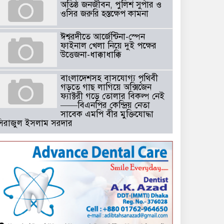
অতিষ্ঠ জনজীবন, পুলিশ সুপার ও
ওসির জরুরি হস্তক্ষেপ কামনা ​
ঈশ্বরদীতে আর্জেন্টিনা-স্পেন
ফাইনাল খেলা নিয়ে দুই পক্ষের
উত্তেজনা-ধাক্কাধাক্কি
বাংলাদেশসহ বাসযোগ্য পৃথিবী
গড়তে গাছ লাগিয়ে অক্সিজেন
ফ্যাক্টরী গড়ে তোলার বিকল্প নেই
——বিএনপির কেন্দ্রিয় নেতা
সাবেক এমপি বীর মুক্তিযোদ্ধা
সিরাজুল ইসলাম সরদার
টঘরিয়ায় বিএনপি নেতার ভাতিজাকে ছাত্রলীগের সাধারণ সম্পাদক নির্
​​অবৈধ অর্থ বা পেশীশক্তি না থাকলে
রাজনীতিতে টিকে থাকার একমাত্র
উপায় হলো “জনসম্পৃক্ততা ও