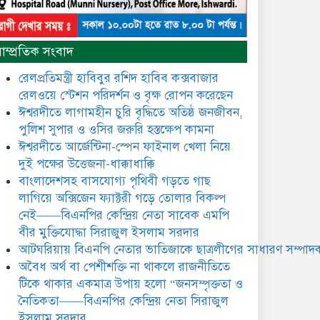
নৈতিকতা——বিএনপির কেন্দ্রিয়
নেতা সিরাজুল ইসলাম সরদার
মধুমতি এক্সপ্রেস ট্রেনে রেলওয়ে
াম্প্রতিক সংবাদ
জেলা ডিবি টিমের বিশেষ অভিযানে
রতন লাল বিশ্বাসকে ৫০ বোতল
রেলপ্রতিমন্ত্রী হাবিবুর রশিদ হাবিব কক্সবাজার
কোডিন যুক্ত সিরাপসহ গ্রেফতার
রেলওয়ে স্টেশন পরিদর্শন ও বৃক্ষ রোপন করেছেন
ঈশ্বরদীতে লাগামহীন চুরি বৃদ্ধিতে অতিষ্ঠ জনজীবন,
ঈশ্বরদীতে বিএনপি নেত্রীর বিরুদ্ধে
পুলিশ সুপার ও ওসির জরুরি হস্তক্ষেপ কামনা ​
জমি ও দোকান দখলের চেষ্টার
অভিযোগে সংবাদ সম্মেলন
ঈশ্বরদীতে আর্জেন্টিনা-স্পেন ফাইনাল খেলা নিয়ে
দুই পক্ষের উত্তেজনা-ধাক্কাধাক্কি
যে ঐক্যের মাধ্যমে ১৯৯১ সালে
বাংলাদেশসহ বাসযোগ্য পৃথিবী গড়তে গাছ
বিএনপির সকলস্তরের নেতাকর্মীরা
লাগিয়ে অক্সিজেন ফ্যাক্টরী গড়ে তোলার বিকল্প
ভঙ্গুর দলকে প্রতিষ্ঠা এবং নির্বাচন
নেই——বিএনপির কেন্দ্রিয় নেতা সাবেক এমপি
করে স্বৈরাচারী শেখ হাসিনাকে
অপসারণ করেছিল সেই ঐক্যকেই
বীর মুক্তিযোদ্ধা সিরাজুল ইসলাম সরদার
ুদৃঢ় করার আহবান জানিয়েছেন—- বিএনপির কেন্দ্রিয়
আটঘরিয়ায় বিএনপি নেতার ভাতিজাকে ছাত্রলীগের সাধারণ সম্পাদক
ির্বাহী কমিটির নেতা, সাবেক এমপি বীর মুক্তিযোদ্ধা
​​অবৈধ অর্থ বা পেশীশক্তি না থাকলে রাজনীতিতে
সিরাজুল ইসলাম সরদার
টিকে থাকার একমাত্র উপায় হলো “জনসম্পৃক্ততা ও
আদালত থেকে দেওয়া রিসিভার
নৈতিকতা——বিএনপির কেন্দ্রিয় নেতা সিরাজুল
নিয়োগের আদেশ অমান্য করে
ইসলাম সরদার