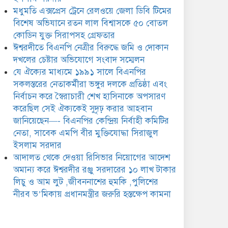
ঈশ্বরদীর রঞ্জু সরদারের ১০ লাখ
মধুমতি এক্সপ্রেস ট্রেনে রেলওয়ে জেলা ডিবি টিমের
টাকার লিচু ও আম লুট
,জীবননাশের হুমকি ,পুলিশের
বিশেষ অভিযানে রতন লাল বিশ্বাসকে ৫০ বোতল
ীরব ভ’মিকায় প্রধানমন্ত্রীর জরুরি হস্তক্ষেপ কামনা
কোডিন যুক্ত সিরাপসহ গ্রেফতার
ঈশ্বরদীতে বিএনপি নেত্রীর বিরুদ্ধে জমি ও দোকান
দখলের চেষ্টার অভিযোগে সংবাদ সম্মেলন
যে ঐক্যের মাধ্যমে ১৯৯১ সালে বিএনপির
সকলস্তরের নেতাকর্মীরা ভঙ্গুর দলকে প্রতিষ্ঠা এবং
নির্বাচন করে স্বৈরাচারী শেখ হাসিনাকে অপসারণ
করেছিল সেই ঐক্যকেই সুদৃঢ় করার আহবান
জানিয়েছেন—- বিএনপির কেন্দ্রিয় নির্বাহী কমিটির
নেতা, সাবেক এমপি বীর মুক্তিযোদ্ধা সিরাজুল
ইসলাম সরদার
আদালত থেকে দেওয়া রিসিভার নিয়োগের আদেশ
অমান্য করে ঈশ্বরদীর রঞ্জু সরদারের ১০ লাখ টাকার
লিচু ও আম লুট ,জীবননাশের হুমকি ,পুলিশের
নীরব ভ’মিকায় প্রধানমন্ত্রীর জরুরি হস্তক্ষেপ কামনা