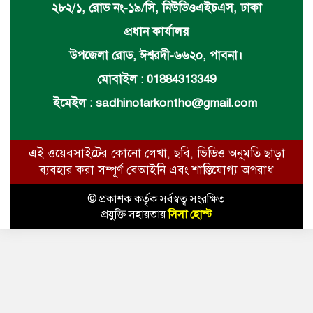
২৮২/১, রোড নং-১৯/সি, নিউডিওএইচএস, ঢাকা
প্রধান কার্যালয়
উপজেলা রোড, ঈশ্বরদী-৬৬২০, পাবনা।
মোবাইল : 01884313349
ইমেইল :
sadhinotarkontho@gmail.com
এই ওয়েবসাইটের কোনো লেখা, ছবি, ভিডিও অনুমতি ছাড়া
ব্যবহার করা সম্পূর্ণ বেআইনি এবং শাস্তিযোগ্য অপরাধ
© প্রকাশক কর্তৃক সর্বস্বত্ব সংরক্ষিত
প্রযুক্তি সহায়তায়
সিসা হোস্ট