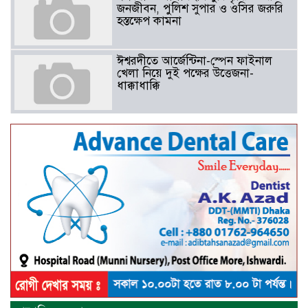
জনজীবন, পুলিশ সুপার ও ওসির জরুরি
হস্তক্ষেপ কামনা ​
ঈশ্বরদীতে আর্জেন্টিনা-স্পেন ফাইনাল
খেলা নিয়ে দুই পক্ষের উত্তেজনা-
ধাক্কাধাক্কি
বাংলাদেশসহ বাসযোগ্য পৃথিবী গড়তে
গাছ লাগিয়ে অক্সিজেন ফ্যাক্টরী গড়ে
তোলার বিকল্প নেই——বিএনপির
কেন্দ্রিয় নেতা সাবেক এমপি বীর
মুক্তিযোদ্ধা সিরাজুল ইসলাম সরদার
আটঘরিয়ায় বিএনপি নেতার ভাতিজাকে ছাত্রলীগের সাধারণ সম্পাদক 
​​অবৈধ অর্থ বা পেশীশক্তি না থাকলে
রাজনীতিতে টিকে থাকার একমাত্র উপায়