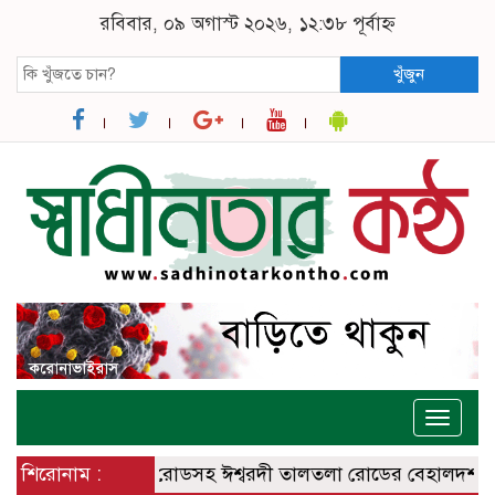
রবিবার, ০৯ অগাস্ট ২০২৬, ১২:৩৮ পূর্বাহ্ন
খুঁজুন
Toggle
naviga
শ্বরদী – বানেশ্বর রোডসহ ঈশ্বরদী তালতলা রোডের বেহালদশা
শিরোনাম :
রেলপ