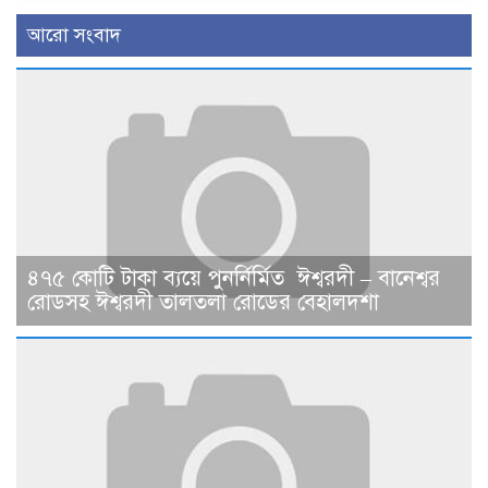
আরো সংবাদ
৪৭৫ কোটি টাকা ব্যয়ে পুনর্নির্মিত ঈশ্বরদী – বানেশ্বর
রোডসহ ঈশ্বরদী তালতলা রোডের বেহালদশা