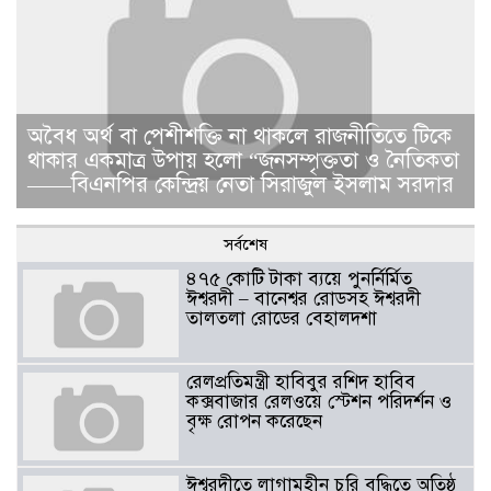
​​অবৈধ অর্থ বা পেশীশক্তি না থাকলে রাজনীতিতে টিকে
থাকার একমাত্র উপায় হলো “জনসম্পৃক্ততা ও নৈতিকতা
——বিএনপির কেন্দ্রিয় নেতা সিরাজুল ইসলাম সরদার
সর্বশেষ
৪৭৫ কোটি টাকা ব্যয়ে পুনর্নির্মিত
ঈশ্বরদী – বানেশ্বর রোডসহ ঈশ্বরদী
তালতলা রোডের বেহালদশা
রেলপ্রতিমন্ত্রী হাবিবুর রশিদ হাবিব
কক্সবাজার রেলওয়ে স্টেশন পরিদর্শন ও
বৃক্ষ রোপন করেছেন
ঈশ্বরদীতে লাগামহীন চুরি বৃদ্ধিতে অতিষ্ঠ