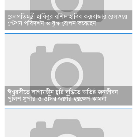
রেলপ্রতিমন্ত্রী হাবিবুর রশিদ হাবিব কক্সবাজার রেলওয়ে
স্টেশন পরিদর্শন ও বৃক্ষ রোপন করেছেন
ঈশ্বরদীতে লাগামহীন চুরি বৃদ্ধিতে অতিষ্ঠ জনজীবন,
পুলিশ সুপার ও ওসির জরুরি হস্তক্ষেপ কামনা ​