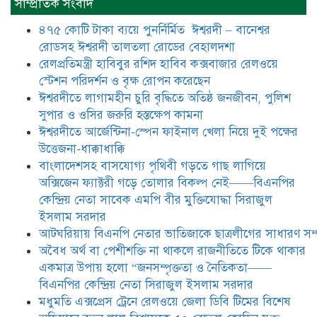
সাম্প্রতিক সংবাদ
হলো “জনসম্পৃক্ততা ও নৈতিকতা——
বিএনপির কেন্দ্রিয় নেতা সিরাজুল ইসলাম
৪৭৫ কোটি টাকা ব্যয়ে পুনর্নির্মিত ঈশ্বরদী – বানেশ্বর
সরদার
রোডসহ ঈশ্বরদী তালতলা রোডের বেহালদশা
মধুমতি এক্সপ্রেস ট্রেনে রেলওয়ে জেলা
রেলপ্রতিমন্ত্রী হাবিবুর রশিদ হাবিব কক্সবাজার রেলওয়ে
ডিবি টিমের বিশেষ অভিযানে রতন লাল
স্টেশন পরিদর্শন ও বৃক্ষ রোপন করেছেন
বিশ্বাসকে ৫০ বোতল কোডিন যুক্ত
ঈশ্বরদীতে লাগামহীন চুরি বৃদ্ধিতে অতিষ্ঠ জনজীবন, পুলিশ
সিরাপসহ গ্রেফতার
সুপার ও ওসির জরুরি হস্তক্ষেপ কামনা ​
ঈশ্বরদীতে বিএনপি নেত্রীর বিরুদ্ধে জমি ও
ঈশ্বরদীতে আর্জেন্টিনা-স্পেন ফাইনাল খেলা নিয়ে দুই পক্ষের
দোকান দখলের চেষ্টার অভিযোগে সংবাদ
উত্তেজনা-ধাক্কাধাক্কি
সম্মেলন
বাংলাদেশসহ বাসযোগ্য পৃথিবী গড়তে গাছ লাগিয়ে
অক্সিজেন ফ্যাক্টরী গড়ে তোলার বিকল্প নেই——বিএনপির
যে ঐক্যের মাধ্যমে ১৯৯১ সালে
কেন্দ্রিয় নেতা সাবেক এমপি বীর মুক্তিযোদ্ধা সিরাজুল
বিএনপির সকলস্তরের নেতাকর্মীরা ভঙ্গুর
ইসলাম সরদার
দলকে প্রতিষ্ঠা এবং নির্বাচন করে
আটঘরিয়ায় বিএনপি নেতার ভাতিজাকে ছাত্রলীগের সাধারণ সম্
স্বৈরাচারী শেখ হাসিনাকে অপসারণ
করেছিল সেই ঐক্যকেই সুদৃঢ় করার
​​অবৈধ অর্থ বা পেশীশক্তি না থাকলে রাজনীতিতে টিকে থাকার
আহবান জানিয়েছেন—- বিএনপির কেন্দ্রিয় নির্বাহী কমিটির নেতা,
একমাত্র উপায় হলো “জনসম্পৃক্ততা ও নৈতিকতা——
সাবেক এমপি বীর মুক্তিযোদ্ধা সিরাজুল ইসলাম সরদার
বিএনপির কেন্দ্রিয় নেতা সিরাজুল ইসলাম সরদার
মধুমতি এক্সপ্রেস ট্রেনে রেলওয়ে জেলা ডিবি টিমের বিশেষ