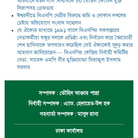
অভিযানে রতন লাল বিশ্বাসকে ৫০ বোতল কোডিন যুক্ত
সিরাপসহ গ্রেফতার
ঈশ্বরদীতে বিএনপি নেত্রীর বিরুদ্ধে জমি ও দোকান দখলের
চেষ্টার অভিযোগে সংবাদ সম্মেলন
যে ঐক্যের মাধ্যমে ১৯৯১ সালে বিএনপির সকলস্তরের
নেতাকর্মীরা ভঙ্গুর দলকে প্রতিষ্ঠা এবং নির্বাচন করে স্বৈরাচারী
শেখ হাসিনাকে অপসারণ করেছিল সেই ঐক্যকেই সুদৃঢ় করার
আহবান জানিয়েছেন—- বিএনপির কেন্দ্রিয় নির্বাহী কমিটির
নেতা, সাবেক এমপি বীর মুক্তিযোদ্ধা সিরাজুল ইসলাম
সরদার
সম্পাদক : তৌহিদ আক্তার পান্না
নির্বাহী সম্পাদক : এ্যাড. হেদায়েত-উল হক
সহবার্তা সম্পাদক : মাসুদ রানা
ঢাকা কার্যালয়