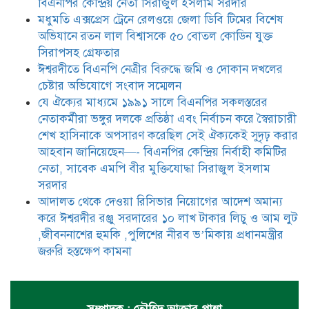
নিয়োগের আদেশ অমান্য করে ঈশ্বরদীর
বিএনপির কেন্দ্রিয় নেতা সিরাজুল ইসলাম সরদার
রঞ্জু সরদারের ১০ লাখ টাকার লিচু ও
মধুমতি এক্সপ্রেস ট্রেনে রেলওয়ে জেলা ডিবি টিমের বিশেষ
আম লুট ,জীবননাশের হুমকি ,পুলিশের
অভিযানে রতন লাল বিশ্বাসকে ৫০ বোতল কোডিন যুক্ত
নীরব ভ’মিকায় প্রধানমন্ত্রীর জরুরি
হস্তক্ষেপ কামনা
সিরাপসহ গ্রেফতার
ঈশ্বরদীতে বিএনপি নেত্রীর বিরুদ্ধে জমি ও দোকান দখলের
চেষ্টার অভিযোগে সংবাদ সম্মেলন
যে ঐক্যের মাধ্যমে ১৯৯১ সালে বিএনপির সকলস্তরের
নেতাকর্মীরা ভঙ্গুর দলকে প্রতিষ্ঠা এবং নির্বাচন করে স্বৈরাচারী
শেখ হাসিনাকে অপসারণ করেছিল সেই ঐক্যকেই সুদৃঢ় করার
আহবান জানিয়েছেন—- বিএনপির কেন্দ্রিয় নির্বাহী কমিটির
নেতা, সাবেক এমপি বীর মুক্তিযোদ্ধা সিরাজুল ইসলাম
সরদার
আদালত থেকে দেওয়া রিসিভার নিয়োগের আদেশ অমান্য
করে ঈশ্বরদীর রঞ্জু সরদারের ১০ লাখ টাকার লিচু ও আম লুট
,জীবননাশের হুমকি ,পুলিশের নীরব ভ’মিকায় প্রধানমন্ত্রীর
জরুরি হস্তক্ষেপ কামনা