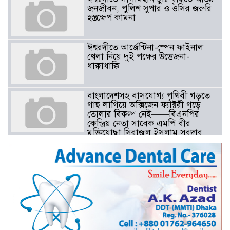
জনজীবন, পুলিশ সুপার ও ওসির জরুরি
হস্তক্ষেপ কামনা ​
ঈশ্বরদীতে আর্জেন্টিনা-স্পেন ফাইনাল
খেলা নিয়ে দুই পক্ষের উত্তেজনা-
ধাক্কাধাক্কি
বাংলাদেশসহ বাসযোগ্য পৃথিবী গড়তে
গাছ লাগিয়ে অক্সিজেন ফ্যাক্টরী গড়ে
তোলার বিকল্প নেই——বিএনপির
কেন্দ্রিয় নেতা সাবেক এমপি বীর
মুক্তিযোদ্ধা সিরাজুল ইসলাম সরদার
আটঘরিয়ায় বিএনপি নেতার ভাতিজাকে ছাত্রলীগের সাধারণ সম্পাদক 
​​অবৈধ অর্থ বা পেশীশক্তি না থাকলে
রাজনীতিতে টিকে থাকার একমাত্র উপায়