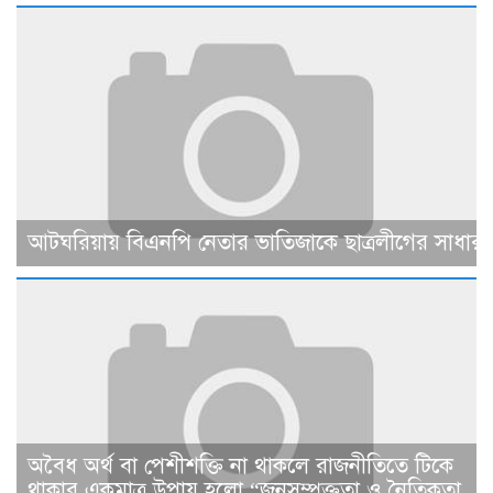
আটঘরিয়ায় বিএনপি নেতার ভাতিজাকে ছাত্রলীগের সাধারণ 
​​অবৈধ অর্থ বা পেশীশক্তি না থাকলে রাজনীতিতে টিকে
থাকার একমাত্র উপায় হলো “জনসম্পৃক্ততা ও নৈতিকতা