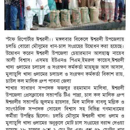
স্টাফ রিপোর্টার ঈশ্বরদী।। মঙ্গলবার বিকেলে ঈশ্বরদী উপজেলায়
চলতি বোরো মৌসুমের ধান-চাল সংগ্রহের উদ্বোধন করা হয়েছে।
উদ্বোধন করেন ঈশ্বরদী উপজেলা চেয়ারম্যান আলহাজ্ব নায়েব
আলী বিশ্বাস। এসময় ইউএনও পিএম,ইমরুল কায়েস,ঈশ্বরদী
খাদ্য গুদামের চলাচল ও সংরক্ষণ কর্মকর্তা মাহফুজ আল আসাদ,
মুলাডুলি খাদ্য গুদামের চলাচল ও সংরক্ষণ কর্মকর্তা বিকাশ রায়,
চাউল কল মালিক গ্রুপ পাবনা জেলা
শাখার সাধারণ সম্পাদক ফজলুর রহমামান মালিথা, ঈশ্বরদী
উপজেলা প্রেসক্লাবের সভাপতি টিএ পান্না, চাল কল মালিক গ্রুপ
ঈশ্বরদীর সভাপতি জুলমত হায়দার, মিল মালিক বাবলু মল্লিক ও
সাংগঠনিক সম্পাদক সোহেল বিশ্বাস সহ বিভিন্ন গণমাধ্যমের
কর্মীরা উপস্থিত ছিলেন। চলতি মৌসুমে ঈশ্বরদী খাদ্য গুদাম ও
মুলাডুলি খাদ্য গুদামের অনুকুলে মোট চাল সংগ্রহের বরাদ্দ দেওয়া
হয়েছে ১৮ হাজার ৬’শ ২ মেঃ টন এবং ৩শ ৭৯ মেঃটন ধান