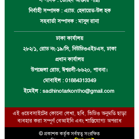
সম্পাদক : তৌহিদ আক্তার পান্না
নির্বাহী সম্পাদক : এ্যাড. হেদায়েত-উল হক
সহবার্তা সম্পাদক : মাসুদ রানা
ঢাকা কার্যালয়
২৮২/১, রোড নং-১৯/সি, নিউডিওএইচএস, ঢাকা
প্রধান কার্যালয়
উপজেলা রোড, ঈশ্বরদী-৬৬২০, পাবনা।
মোবাইল : 01884313349
ইমেইল :
sadhinotarkontho@gmail.com
এই ওয়েবসাইটের কোনো লেখা, ছবি, ভিডিও অনুমতি ছাড়া
ব্যবহার করা সম্পূর্ণ বেআইনি এবং শাস্তিযোগ্য অপরাধ
© প্রকাশক কর্তৃক সর্বস্বত্ব সংরক্ষিত