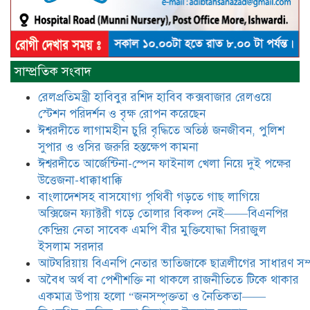
হলো “জনসম্পৃক্ততা ও নৈতিকতা——
বিএনপির কেন্দ্রিয় নেতা সিরাজুল ইসলাম
সরদার
মধুমতি এক্সপ্রেস ট্রেনে রেলওয়ে জেলা
সাম্প্রতিক সংবাদ
ডিবি টিমের বিশেষ অভিযানে রতন লাল
বিশ্বাসকে ৫০ বোতল কোডিন যুক্ত
রেলপ্রতিমন্ত্রী হাবিবুর রশিদ হাবিব কক্সবাজার রেলওয়ে
সিরাপসহ গ্রেফতার
স্টেশন পরিদর্শন ও বৃক্ষ রোপন করেছেন
ঈশ্বরদীতে লাগামহীন চুরি বৃদ্ধিতে অতিষ্ঠ জনজীবন, পুলিশ
ঈশ্বরদীতে বিএনপি নেত্রীর বিরুদ্ধে জমি ও
দোকান দখলের চেষ্টার অভিযোগে সংবাদ
সুপার ও ওসির জরুরি হস্তক্ষেপ কামনা ​
সম্মেলন
ঈশ্বরদীতে আর্জেন্টিনা-স্পেন ফাইনাল খেলা নিয়ে দুই পক্ষের
উত্তেজনা-ধাক্কাধাক্কি
যে ঐক্যের মাধ্যমে ১৯৯১ সালে
বাংলাদেশসহ বাসযোগ্য পৃথিবী গড়তে গাছ লাগিয়ে
বিএনপির সকলস্তরের নেতাকর্মীরা ভঙ্গুর
অক্সিজেন ফ্যাক্টরী গড়ে তোলার বিকল্প নেই——বিএনপির
দলকে প্রতিষ্ঠা এবং নির্বাচন করে
কেন্দ্রিয় নেতা সাবেক এমপি বীর মুক্তিযোদ্ধা সিরাজুল
স্বৈরাচারী শেখ হাসিনাকে অপসারণ
করেছিল সেই ঐক্যকেই সুদৃঢ় করার
ইসলাম সরদার
আহবান জানিয়েছেন—- বিএনপির কেন্দ্রিয় নির্বাহী কমিটির নেতা,
আটঘরিয়ায় বিএনপি নেতার ভাতিজাকে ছাত্রলীগের সাধারণ সম্
সাবেক এমপি বীর মুক্তিযোদ্ধা সিরাজুল ইসলাম সরদার
​​অবৈধ অর্থ বা পেশীশক্তি না থাকলে রাজনীতিতে টিকে থাকার
একমাত্র উপায় হলো “জনসম্পৃক্ততা ও নৈতিকতা——
আদালত থেকে দেওয়া রিসিভার