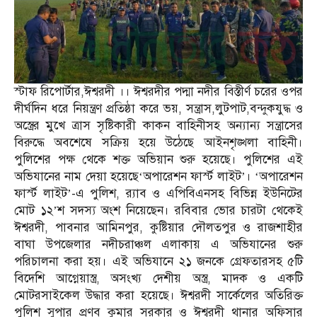
স্টাফ রিপোর্টার,ঈশ্বরদী ।। ঈশ্বরদীর পদ্মা নদীর বিস্তীর্ণ চরের ওপর
দীর্ঘদিন ধরে নিয়ন্ত্রণ প্রতিষ্ঠা করে ভয়, সন্ত্রাস,লুটপাট,বন্দুকযুদ্ধ ও
অস্ত্রের মুখে ত্রাস সৃষ্টিকারী কাকন বাহিনীসহ অন্যান্য সন্ত্রাসের
বিরুদ্ধে অবশেষে সক্রিয় হয়ে উঠেছে আইনশৃঙ্খলা বাহিনী।
পুলিশের পক্ষ থেকে শক্ত অভিয়ান শুরু হয়েছে। পুলিশের এই
অভিযানের নাম দেয়া হয়েছে‘অপারেশন ফার্স্ট লাইট’। ‘অপারেশন
ফার্স্ট লাইট’-এ পুলিশ, র‌্যাব ও এপিবিএনসহ বিভিন্ন ইউনিটের
মোট ১২’শ সদস্য অংশ নিয়েছেন। রবিবার ভোর চারটা থেকেই
ঈশ্বরদী, পাবনার আমিনপুর, কুষ্টিয়ার দৌলতপুর ও রাজশাহীর
বাঘা উপজেলার নদীচরাঞ্চল এলাকায় এ অভিযানের শুরু
পরিচালনা করা হয়। এই অভিযানে ২১ জনকে গ্রেফতারসহ ৫টি
বিদেশি আগ্নেয়াস্ত্র, অসংখ্য দেশীয় অস্ত্র, মাদক ও একটি
মোটরসাইকেল উদ্ধার করা হয়েছে। ঈশ্বরদী সার্কেলের অতিরিক্ত
পুলিশ সুপার প্রণব কুমার সরকার ও ঈশ্বরদী থানার অফিসার