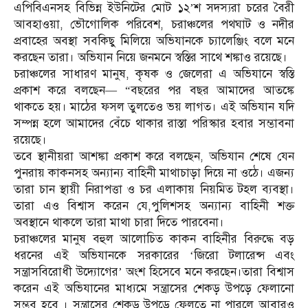
এপিবিএনসহ বিভিন্ন ইউনিটের মোট ১২’শ সদস্যরা চরের বৈরী
আবহাওয়া, ভৌগোলিক পরিবেশ, চরাঞ্চলের পথঘাট ও নদীর
প্রবাহের অবস্থা সবকিছু মিলিয়ে অভিযানকে চ্যালেঞ্জিং বলে মনে
করছেন তারা। অভিযান নিয়ে জনমনে স্বস্তির সাথে শঙ্কাও রয়েছে।
চরাঞ্চলের সাধারণ মানুষ, কৃষক ও জেলেরা এ অভিযানে স্বস্তি
প্রকাশ করে বলছেন— “বছরের পর বছর আমাদের আতঙ্কে
থাকতে হয়। মাঠের ফসল তুলতেও ভয় লাগত। এই অভিযান যদি
সম্পন্ন হলে আমাদের বেঁচে থাকার রাস্তা পরিস্কার হবার সম্ভাবনা
রয়েছে।
তবে স্থানীয়রা আশঙ্কা প্রকাশ করে বলছেন, অভিযান শেষে যেন
পুনরায় কাকনসহ অন্যান্য বাহিনী মাথাচাড়া দিয়ে না ওঠে। এজন্য
তারা চান স্থায়ী নিরাপত্তা ও চর এলাকায় নিয়মিত টহল ব্যবস্থা।
তারা এও বিশ্বাস করেন যে,পুলিশসহ অন্যান্য বাহিনী শক্ত
অবস্থানে থাকলে তারা মাথা চারা দিতে পারবেনা।
চরাঞ্চলের মানুষ বহুল আলোচিত কাকন বাহিনীর বিরুদ্ধে বড়
ধরনের এই অভিযানকে সরকারের ‘জিরো টলারেন্স এবং
সন্ত্রাসবিরোধী উদ্যোগের’ অংশ হিসেবে মনে করছেন।তারা বিশ্বাস
করেন এই অভিযানের মাধ্যমে সন্ত্রাসের শেকড় উপড়ে ফেলানো
সম্ভব হবে । সন্ত্রাসের শেকড় উপড়ে ফেলতে না পারলে আবারও