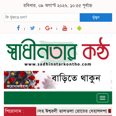
রবিবার, ০৯ অগাস্ট ২০২৬, ১০:৫৫ পূর্বাহ্ন
খুঁজুন
Toggle
naviga
রদী – বানেশ্বর রোডসহ ঈশ্বরদী তালতলা রোডের বেহালদশা
শিরোনাম :
রেলপ্রতি