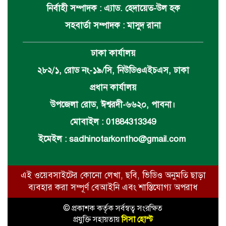
নির্বাহী সম্পাদক : এ্যাড. হেদায়েত-উল হক
সহবার্তা সম্পাদক : মাসুদ রানা
ঢাকা কার্যালয়
২৮২/১, রোড নং-১৯/সি, নিউডিওএইচএস, ঢাকা
প্রধান কার্যালয়
উপজেলা রোড, ঈশ্বরদী-৬৬২০, পাবনা।
মোবাইল : 01884313349
ইমেইল :
sadhinotarkontho@gmail.com
এই ওয়েবসাইটের কোনো লেখা, ছবি, ভিডিও অনুমতি ছাড়া
ব্যবহার করা সম্পূর্ণ বেআইনি এবং শাস্তিযোগ্য অপরাধ
© প্রকাশক কর্তৃক সর্বস্বত্ব সংরক্ষিত
প্রযুক্তি সহায়তায়
সিসা হোস্ট