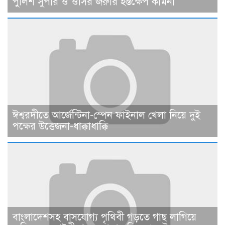
পুলিশ সুপার ও ওসির জরুরি হস্তক্ষেপ কামনা ​
ঈশ্বরদীতে আর্জেন্টিনা-স্পেন ফাইনাল খেলা নিয়ে দুই
পক্ষের উত্তেজনা-ধাক্কাধাক্কি
বাংলাদেশসহ বাসযোগ্য পৃথিবী গড়তে গাছ লাগিয়ে