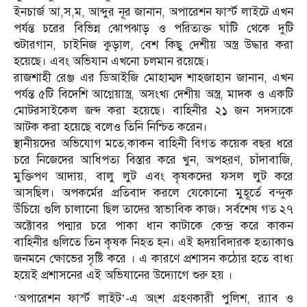
ইনচার্জ আ,স,ম, আব্দুর নূর জানান, অপারেশন ফার্স্ট লাইটে এখন
পর্যন্ত চরের বিভিন্ন ঝোপঝাড় ও পরিত্যক্ত ঘাঁটি থেকে দুটি
শুটারগান, চাইনিজ কুড়াল, বেশ কিছু দেশীয় অস্ত্র উদ্ধার করা
হয়েছে। এবং অভিযান এখনো চলমান রয়েছে।
রাজশাহী রেঞ্জ এর ডিআইজি মোহাম্মদ শাহজাহান জানান, এখন
পর্যন্ত ৫টি বিদেশি আগ্নেয়াস্ত্র, অসংখ্য দেশীয় অস্ত্র, মাদক ও একটি
মোটরসাইকেল জব্দ করা হয়েছে। বাহিনীর ২১ জন সদস্যকে
আটক করা হয়েছে বলেও তিনি নিশ্চিত করেন।
স্থানীয়দের অভিযোগ মতে,কাকন বাহিনী বিগত কয়েক বছর ধরে
চরে নিজেদের আধিপত্য বিস্তার করে খুন, অপহরণ, চাঁদাবাজি,
মুক্তিপণ আদায়, বালু লুট এবং কৃষকদের ফসল লুট করে
আসছিল। অপকর্মের প্রতিবাদ করলে যেকোনো মুহূর্তে বন্দুক
উঁচিয়ে গুলি চালানো ছিল তাদের স্বাভাবিক কাজ। সর্বশেষ গত ২৭
অক্টোবর পদ্মার চরে পাকা ধান কাটাকে কেন্দ্র করে কাকন
বাহিনীর গুলিতে তিন কৃষক নিহত হন। এই হৃদয়বিদারক হত্যাকাণ্ড
জনমনে ক্ষোভের সৃষ্টি করে । এ কারণে প্রশাসন কঠোর হতে বাধ্য
হয়েই প্রশাসনের এই অভিযানের উদ্যোগে শুরু হয় ।
‘অপারেশন ফার্স্ট লাইট’-এ অংশ গ্রহণকারী পুলিশ, র‌্যাব ও