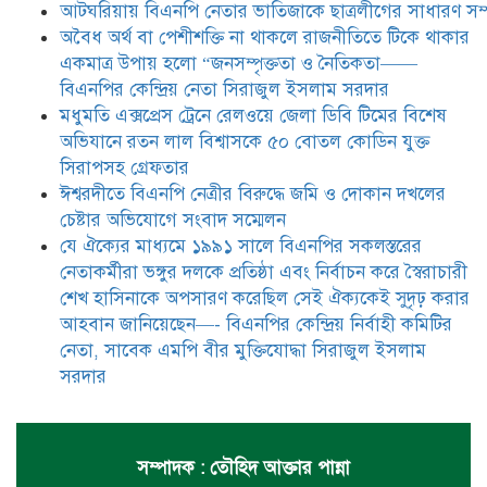
আটঘরিয়ায় বিএনপি নেতার ভাতিজাকে ছাত্রলীগের সাধারণ সম্
স্বৈরাচারী শেখ হাসিনাকে অপসারণ
করেছিল সেই ঐক্যকেই সুদৃঢ় করার
​​অবৈধ অর্থ বা পেশীশক্তি না থাকলে রাজনীতিতে টিকে থাকার
আহবান জানিয়েছেন—- বিএনপির কেন্দ্রিয় নির্বাহী কমিটির নেতা,
একমাত্র উপায় হলো “জনসম্পৃক্ততা ও নৈতিকতা——
সাবেক এমপি বীর মুক্তিযোদ্ধা সিরাজুল ইসলাম সরদার
বিএনপির কেন্দ্রিয় নেতা সিরাজুল ইসলাম সরদার
মধুমতি এক্সপ্রেস ট্রেনে রেলওয়ে জেলা ডিবি টিমের বিশেষ
অভিযানে রতন লাল বিশ্বাসকে ৫০ বোতল কোডিন যুক্ত
সিরাপসহ গ্রেফতার
ঈশ্বরদীতে বিএনপি নেত্রীর বিরুদ্ধে জমি ও দোকান দখলের
চেষ্টার অভিযোগে সংবাদ সম্মেলন
যে ঐক্যের মাধ্যমে ১৯৯১ সালে বিএনপির সকলস্তরের
নেতাকর্মীরা ভঙ্গুর দলকে প্রতিষ্ঠা এবং নির্বাচন করে স্বৈরাচারী
শেখ হাসিনাকে অপসারণ করেছিল সেই ঐক্যকেই সুদৃঢ় করার
আহবান জানিয়েছেন—- বিএনপির কেন্দ্রিয় নির্বাহী কমিটির
নেতা, সাবেক এমপি বীর মুক্তিযোদ্ধা সিরাজুল ইসলাম
সরদার
সম্পাদক : তৌহিদ আক্তার পান্না