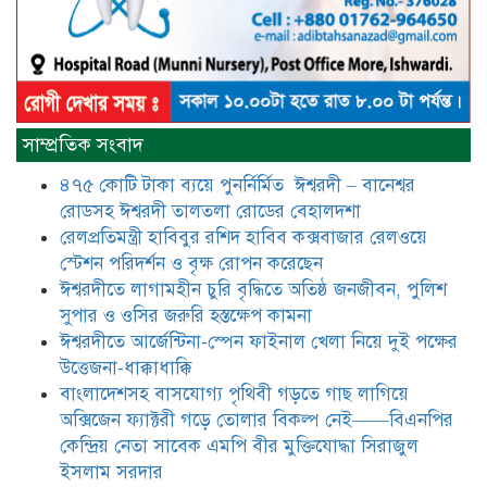
আটঘরিয়ায় বিএনপি নেতার ভাতিজাকে ছাত্রলীগের সাধারণ সম্পাদক 
​​অবৈধ অর্থ বা পেশীশক্তি না থাকলে
রাজনীতিতে টিকে থাকার একমাত্র উপায়
সাম্প্রতিক সংবাদ
হলো “জনসম্পৃক্ততা ও নৈতিকতা——
বিএনপির কেন্দ্রিয় নেতা সিরাজুল ইসলাম
৪৭৫ কোটি টাকা ব্যয়ে পুনর্নির্মিত ঈশ্বরদী – বানেশ্বর
সরদার
রোডসহ ঈশ্বরদী তালতলা রোডের বেহালদশা
মধুমতি এক্সপ্রেস ট্রেনে রেলওয়ে জেলা
রেলপ্রতিমন্ত্রী হাবিবুর রশিদ হাবিব কক্সবাজার রেলওয়ে
ডিবি টিমের বিশেষ অভিযানে রতন লাল
স্টেশন পরিদর্শন ও বৃক্ষ রোপন করেছেন
বিশ্বাসকে ৫০ বোতল কোডিন যুক্ত
ঈশ্বরদীতে লাগামহীন চুরি বৃদ্ধিতে অতিষ্ঠ জনজীবন, পুলিশ
সিরাপসহ গ্রেফতার
সুপার ও ওসির জরুরি হস্তক্ষেপ কামনা ​
ঈশ্বরদীতে বিএনপি নেত্রীর বিরুদ্ধে জমি ও
ঈশ্বরদীতে আর্জেন্টিনা-স্পেন ফাইনাল খেলা নিয়ে দুই পক্ষের
দোকান দখলের চেষ্টার অভিযোগে সংবাদ
উত্তেজনা-ধাক্কাধাক্কি
সম্মেলন
বাংলাদেশসহ বাসযোগ্য পৃথিবী গড়তে গাছ লাগিয়ে
অক্সিজেন ফ্যাক্টরী গড়ে তোলার বিকল্প নেই——বিএনপির
যে ঐক্যের মাধ্যমে ১৯৯১ সালে
কেন্দ্রিয় নেতা সাবেক এমপি বীর মুক্তিযোদ্ধা সিরাজুল
বিএনপির সকলস্তরের নেতাকর্মীরা ভঙ্গুর
ইসলাম সরদার
দলকে প্রতিষ্ঠা এবং নির্বাচন করে