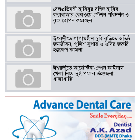
রেলপ্রতিমন্ত্রী হাবিবুর রশিদ হাবিব
কক্সবাজার রেলওয়ে স্টেশন পরিদর্শন ও
বৃক্ষ রোপন করেছেন
ঈশ্বরদীতে লাগামহীন চুরি বৃদ্ধিতে অতিষ্ঠ
জনজীবন, পুলিশ সুপার ও ওসির জরুরি
হস্তক্ষেপ কামনা ​
ঈশ্বরদীতে আর্জেন্টিনা-স্পেন ফাইনাল
খেলা নিয়ে দুই পক্ষের উত্তেজনা-
ধাক্কাধাক্কি
বাংলাদেশসহ বাসযোগ্য পৃথিবী গড়তে
গাছ লাগিয়ে অক্সিজেন ফ্যাক্টরী গড়ে
তোলার বিকল্প নেই——বিএনপির
কেন্দ্রিয় নেতা সাবেক এমপি বীর
মুক্তিযোদ্ধা সিরাজুল ইসলাম সরদার