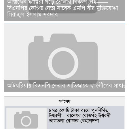
অক্সিজেন ফ্যাক্টরী গড়ে তোলার বিকল্প নেই——
বিএনপির কেন্দ্রিয় নেতা সাবেক এমপি বীর মুক্তিযোদ্ধা
সিরাজুল ইসলাম সরদার
আটঘরিয়ায় বিএনপি নেতার ভাতিজাকে ছাত্রলীগের সাধারণ 
সর্বশেষ
৪৭৫ কোটি টাকা ব্যয়ে পুনর্নির্মিত
ঈশ্বরদী – বানেশ্বর রোডসহ ঈশ্বরদী
তালতলা রোডের বেহালদশা