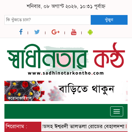
শনিবার, ০৮ অগাস্ট ২০২৬, ১০:৩১ পূর্বাহ্ন
খুঁজুন
Toggle
naviga
বরদী – বানেশ্বর রোডসহ ঈশ্বরদী তালতলা রোডের বেহালদশা
শিরোনাম :
রেলপ্রত