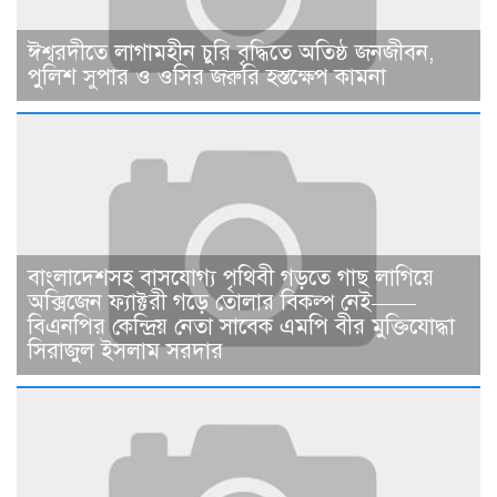
ঈশ্বরদীতে লাগামহীন চুরি বৃদ্ধিতে অতিষ্ঠ জনজীবন,
পুলিশ সুপার ও ওসির জরুরি হস্তক্ষেপ কামনা ​
বাংলাদেশসহ বাসযোগ্য পৃথিবী গড়তে গাছ লাগিয়ে
অক্সিজেন ফ্যাক্টরী গড়ে তোলার বিকল্প নেই——
বিএনপির কেন্দ্রিয় নেতা সাবেক এমপি বীর মুক্তিযোদ্ধা
সিরাজুল ইসলাম সরদার