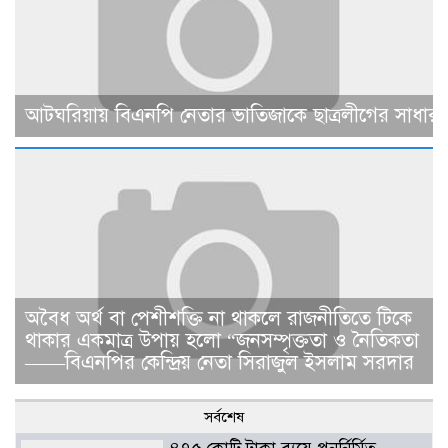
আটঘরিয়ায় বিএনপি নেতার ভাতিজাকে ছাত্রলীগের সাধারণ 
​​অবৈধ অর্থ বা পেশীশক্তি না থাকলে রাজনীতিতে টিকে
থাকার একমাত্র উপায় হলো “জনসম্পৃক্ততা ও নৈতিকতা
——বিএনপির কেন্দ্রিয় নেতা সিরাজুল ইসলাম সরদার
সর্বশেষ