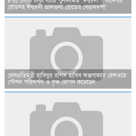
৪৭৫ কোটি টাকা ব্যয়ে পুনর্নির্মিত ঈশ্বরদী – বানেশ্বর
রোডসহ ঈশ্বরদী তালতলা রোডের বেহালদশা
রেলপ্রতিমন্ত্রী হাবিবুর রশিদ হাবিব কক্সবাজার রেলওয়ে
স্টেশন পরিদর্শন ও বৃক্ষ রোপন করেছেন