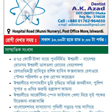
মুক্তিযোদ্ধা সিরাজুল ইসলাম সরদার
আটঘরিয়ায় বিএনপি নেতার ভাতিজাকে ছাত্রলীগের সাধারণ সম্পাদক 
​​অবৈধ অর্থ বা পেশীশক্তি না থাকলে
রাজনীতিতে টিকে থাকার একমাত্র উপায়
সাম্প্রতিক সংবাদ
হলো “জনসম্পৃক্ততা ও নৈতিকতা——
বিএনপির কেন্দ্রিয় নেতা সিরাজুল ইসলাম
৪৭৫ কোটি টাকা ব্যয়ে পুনর্নির্মিত ঈশ্বরদী – বানেশ্বর
সরদার
রোডসহ ঈশ্বরদী তালতলা রোডের বেহালদশা
মধুমতি এক্সপ্রেস ট্রেনে রেলওয়ে জেলা
রেলপ্রতিমন্ত্রী হাবিবুর রশিদ হাবিব কক্সবাজার রেলওয়ে
ডিবি টিমের বিশেষ অভিযানে রতন লাল
স্টেশন পরিদর্শন ও বৃক্ষ রোপন করেছেন
বিশ্বাসকে ৫০ বোতল কোডিন যুক্ত
ঈশ্বরদীতে লাগামহীন চুরি বৃদ্ধিতে অতিষ্ঠ জনজীবন, পুলিশ
সিরাপসহ গ্রেফতার
সুপার ও ওসির জরুরি হস্তক্ষেপ কামনা ​
ঈশ্বরদীতে বিএনপি নেত্রীর বিরুদ্ধে জমি ও
ঈশ্বরদীতে আর্জেন্টিনা-স্পেন ফাইনাল খেলা নিয়ে দুই পক্ষের
দোকান দখলের চেষ্টার অভিযোগে সংবাদ
উত্তেজনা-ধাক্কাধাক্কি
সম্মেলন
বাংলাদেশসহ বাসযোগ্য পৃথিবী গড়তে গাছ লাগিয়ে