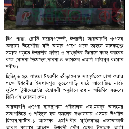
টিএ পান্না, রোর্ভি করেসপন্ডেন্ট, ঈশ্বরদীঃ আরআরপি গ্রুপসহ
অন্যান্য উদ্যেগীরা যদি আমার পাশে থাকে তাহলে মাদকমুক্ত
সমাজ গড়তে ঈশ্বরদীর ক্রীড়া ও সাংস্কৃতির উন্নয়নে কাজ করবেন
বলে ঘোষনা দিয়েছেন,পাবনা-৪ আসনের এমপি গালিবুর রহমান
শরীফ।
স্থিতিমৃত হয়ে যাওয়া ঈশ্বরদীর ক্রীড়াঙ্গন ও সাংস্কৃতিকে চাঙ্গা করার
লক্ষে ঈশ্বরদীর ইসলামপুর ভুতেরগাড়ি মাঠে আয়োজিত নাইট
ফুটবল টুর্ণামেরেন্টর উদ্বোধনী অনুষ্ঠানে প্রধান অতিথির বক্তব্যে
তিনি এই ঘোষনা দেন।
আরআরপি গ্রুপের ব্যবস্থাপনা পরিচালক এম,মনসুর আলমের
সভাপতিত্বে ও শহিদুল হক স্বজলের সঞ্চালনায় এসময় উপস্থিত
ছিলেন,নাটোর-১ আসনের এমপি,বীর মুক্তিযোদ্ধা এডভোকেট
আবুল কালাম আজাদ, ঈশ্বরদী পৌর মেয়র ইসাহক আলী