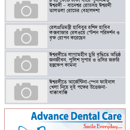
৪৭৫ কোটি টাকা ব্যয়ে পুনর্নির্মিত
ঈশ্বরদী – বানেশ্বর রোডসহ ঈশ্বরদী
তালতলা রোডের বেহালদশা
রেলপ্রতিমন্ত্রী হাবিবুর রশিদ হাবিব
কক্সবাজার রেলওয়ে স্টেশন পরিদর্শন ও
বৃক্ষ রোপন করেছেন
ঈশ্বরদীতে লাগামহীন চুরি বৃদ্ধিতে অতিষ্ঠ
জনজীবন, পুলিশ সুপার ও ওসির জরুরি
হস্তক্ষেপ কামনা ​
ঈশ্বরদীতে আর্জেন্টিনা-স্পেন ফাইনাল
খেলা নিয়ে দুই পক্ষের উত্তেজনা-
ধাক্কাধাক্কি
বাংলাদেশসহ বাসযোগ্য পৃথিবী গড়তে
গাছ লাগিয়ে অক্সিজেন ফ্যাক্টরী গড়ে
তোলার বিকল্প নেই——বিএনপির
কেন্দ্রিয় নেতা সাবেক এমপি বীর