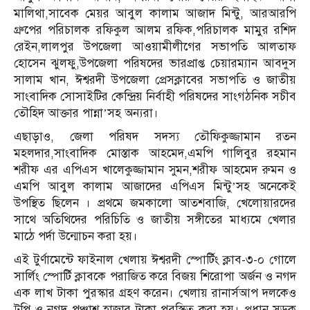
মালিথা,সাবেক মেয়র আবুল কালাম আজাদ মিন্টু, আরআরপি
গ্রুপের পরিচালক রফিকুল আলম রফিক,পরিচালক মামুর রশিদ
রেইন,লালপুর উপজেলা আওয়ামীলীগের সভাপতি আলতাফ
হোসেন ঝুলফু,উপজেলা পরিষদের ভারপ্রাপ্ত চেয়ারম্যান আবদুস
সালাম খান, ঈশ্বরদী উপজেলা প্রেসক্লাবের সভাপতি ও জাতীয়
সাংবাদিক সোসাইটির কেন্দ্রিয় নির্বাহী পরিষদের সাংগঠনিক সচীব
তৌহিদ আক্তার পান্না’সহ অন্যরা।
এছাড়াও, জেলা পরিষদ সদস্য তৌফিকুজ্জামান রতন
মহলদার,সাংবাদিক মোস্তাক আহমেদ,এমপি গালিবুর রহমান
শরীফ এর এপিএস খালেকুজ্জামান সুমন,শরীফ আহমেদ রুমন ও
এমপি আবুল কালাম আজাদের এপিএস মিন্টু’সহ অনেকেই
উপস্থিত ছিলেন । প্রথমে জমকালো আতশবাজি, খেলোয়ারদের
সাথে অতিথিদের পরিচিতি ও জাতীয় সঙ্গীতের মাধ্যমে খেলার
মাঠে পর্দা উন্মোচন করা হয়।
এই টুর্ণামেন্টে ফাইনাল খেলায় ঈশ্বরদী স্পোর্টিং ক্লাব-৩-০ গোলে
সার্লিং স্পোর্টি ক্লাবকে পরাজিত করে বিজয় শিরোপা অর্জন ও নগদ
এক লাখ টাকা পুরস্কার গ্রহণ করেন। খেলায় রানার্সআপ দলকেও
ট্রপি ও নগদ পঞ্চাশ হাজার টাকা পুরস্কিত করা হয়। প্রধান সড়ক