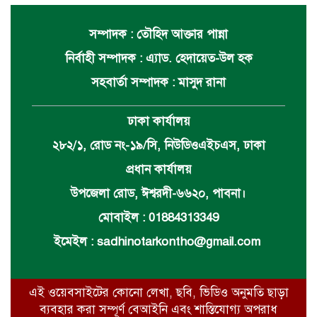
সম্পাদক : তৌহিদ আক্তার পান্না
নির্বাহী সম্পাদক : এ্যাড. হেদায়েত-উল হক
সহবার্তা সম্পাদক : মাসুদ রানা
ঢাকা কার্যালয়
২৮২/১, রোড নং-১৯/সি, নিউডিওএইচএস, ঢাকা
প্রধান কার্যালয়
উপজেলা রোড, ঈশ্বরদী-৬৬২০, পাবনা।
মোবাইল : 01884313349
ইমেইল :
sadhinotarkontho@gmail.com
এই ওয়েবসাইটের কোনো লেখা, ছবি, ভিডিও অনুমতি ছাড়া
ব্যবহার করা সম্পূর্ণ বেআইনি এবং শাস্তিযোগ্য অপরাধ