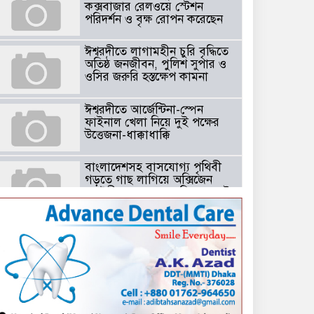
কক্সবাজার রেলওয়ে স্টেশন
পরিদর্শন ও বৃক্ষ রোপন করেছেন
ঈশ্বরদীতে লাগামহীন চুরি বৃদ্ধিতে
অতিষ্ঠ জনজীবন, পুলিশ সুপার ও
ওসির জরুরি হস্তক্ষেপ কামনা ​
ঈশ্বরদীতে আর্জেন্টিনা-স্পেন
ফাইনাল খেলা নিয়ে দুই পক্ষের
উত্তেজনা-ধাক্কাধাক্কি
বাংলাদেশসহ বাসযোগ্য পৃথিবী
গড়তে গাছ লাগিয়ে অক্সিজেন
ফ্যাক্টরী গড়ে তোলার বিকল্প নেই
——বিএনপির কেন্দ্রিয় নেতা
সাবেক এমপি বীর মুক্তিযোদ্ধা
সিরাজুল ইসলাম সরদার
টঘরিয়ায় বিএনপি নেতার ভাতিজাকে ছাত্রলীগের সাধারণ সম্পাদক নির্