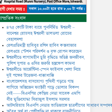
​​অবৈধ অর্থ বা পেশীশক্তি না থাকলে
রাজনীতিতে টিকে থাকার একমাত্র
াম্প্রতিক সংবাদ
উপায় হলো “জনসম্পৃক্ততা ও
নৈতিকতা——বিএনপির কেন্দ্রিয়
৪৭৫ কোটি টাকা ব্যয়ে পুনর্নির্মিত ঈশ্বরদী –
নেতা সিরাজুল ইসলাম সরদার
বানেশ্বর রোডসহ ঈশ্বরদী তালতলা রোডের
মধুমতি এক্সপ্রেস ট্রেনে রেলওয়ে
বেহালদশা
জেলা ডিবি টিমের বিশেষ অভিযানে
রেলপ্রতিমন্ত্রী হাবিবুর রশিদ হাবিব কক্সবাজার
রতন লাল বিশ্বাসকে ৫০ বোতল
রেলওয়ে স্টেশন পরিদর্শন ও বৃক্ষ রোপন করেছেন
কোডিন যুক্ত সিরাপসহ গ্রেফতার
ঈশ্বরদীতে লাগামহীন চুরি বৃদ্ধিতে অতিষ্ঠ জনজীবন,
ঈশ্বরদীতে বিএনপি নেত্রীর বিরুদ্ধে
পুলিশ সুপার ও ওসির জরুরি হস্তক্ষেপ কামনা ​
জমি ও দোকান দখলের চেষ্টার
ঈশ্বরদীতে আর্জেন্টিনা-স্পেন ফাইনাল খেলা নিয়ে
অভিযোগে সংবাদ সম্মেলন
দুই পক্ষের উত্তেজনা-ধাক্কাধাক্কি
বাংলাদেশসহ বাসযোগ্য পৃথিবী গড়তে গাছ
যে ঐক্যের মাধ্যমে ১৯৯১ সালে
বিএনপির সকলস্তরের নেতাকর্মীরা
লাগিয়ে অক্সিজেন ফ্যাক্টরী গড়ে তোলার বিকল্প
ভঙ্গুর দলকে প্রতিষ্ঠা এবং নির্বাচন
নেই——বিএনপির কেন্দ্রিয় নেতা সাবেক এমপি
করে স্বৈরাচারী শেখ হাসিনাকে
বীর মুক্তিযোদ্ধা সিরাজুল ইসলাম সরদার
অপসারণ করেছিল সেই ঐক্যকেই
ুদৃঢ় করার আহবান জানিয়েছেন—- বিএনপির কেন্দ্রিয়
আটঘরিয়ায় বিএনপি নেতার ভাতিজাকে ছাত্রলীগের সাধারণ সম্পাদক
ির্বাহী কমিটির নেতা, সাবেক এমপি বীর মুক্তিযোদ্ধা
​​অবৈধ অর্থ বা পেশীশক্তি না থাকলে রাজনীতিতে