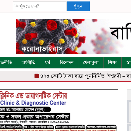
খুঁজুন
াজনীতি
অর্থনীতি
ধর্ম
বিনোদন
খেলাধুলা
শিক্ষা
স্বাস
৪৭৫ কোটি টাকা ব্যয়ে পুনর্নির্মিত ঈশ্বরদী – বা