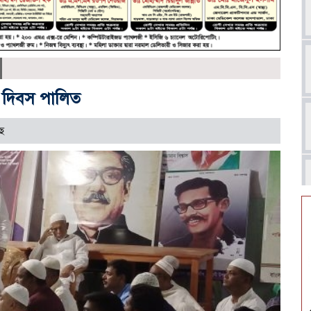
তন দিবস পালিত
ে
আ