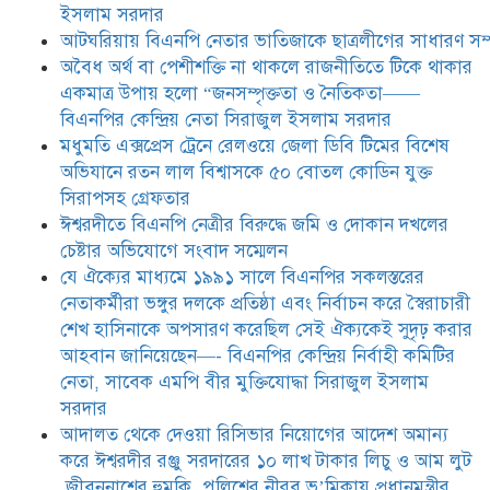
করেছিল সেই ঐক্যকেই সুদৃঢ় করার
ইসলাম সরদার
আহবান জানিয়েছেন—- বিএনপির কেন্দ্রিয় নির্বাহী কমিটির নেতা,
আটঘরিয়ায় বিএনপি নেতার ভাতিজাকে ছাত্রলীগের সাধারণ সম্
সাবেক এমপি বীর মুক্তিযোদ্ধা সিরাজুল ইসলাম সরদার
​​অবৈধ অর্থ বা পেশীশক্তি না থাকলে রাজনীতিতে টিকে থাকার
একমাত্র উপায় হলো “জনসম্পৃক্ততা ও নৈতিকতা——
আদালত থেকে দেওয়া রিসিভার
নিয়োগের আদেশ অমান্য করে ঈশ্বরদীর
বিএনপির কেন্দ্রিয় নেতা সিরাজুল ইসলাম সরদার
রঞ্জু সরদারের ১০ লাখ টাকার লিচু ও
মধুমতি এক্সপ্রেস ট্রেনে রেলওয়ে জেলা ডিবি টিমের বিশেষ
আম লুট ,জীবননাশের হুমকি ,পুলিশের
অভিযানে রতন লাল বিশ্বাসকে ৫০ বোতল কোডিন যুক্ত
নীরব ভ’মিকায় প্রধানমন্ত্রীর জরুরি
হস্তক্ষেপ কামনা
সিরাপসহ গ্রেফতার
ঈশ্বরদীতে বিএনপি নেত্রীর বিরুদ্ধে জমি ও দোকান দখলের
চেষ্টার অভিযোগে সংবাদ সম্মেলন
যে ঐক্যের মাধ্যমে ১৯৯১ সালে বিএনপির সকলস্তরের
নেতাকর্মীরা ভঙ্গুর দলকে প্রতিষ্ঠা এবং নির্বাচন করে স্বৈরাচারী
শেখ হাসিনাকে অপসারণ করেছিল সেই ঐক্যকেই সুদৃঢ় করার
আহবান জানিয়েছেন—- বিএনপির কেন্দ্রিয় নির্বাহী কমিটির
নেতা, সাবেক এমপি বীর মুক্তিযোদ্ধা সিরাজুল ইসলাম
সরদার
আদালত থেকে দেওয়া রিসিভার নিয়োগের আদেশ অমান্য
করে ঈশ্বরদীর রঞ্জু সরদারের ১০ লাখ টাকার লিচু ও আম লুট
,জীবননাশের হুমকি ,পুলিশের নীরব ভ’মিকায় প্রধানমন্ত্রীর