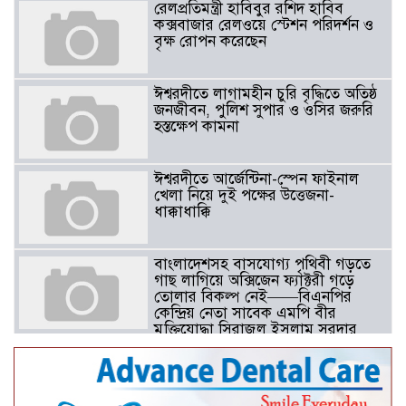
রেলপ্রতিমন্ত্রী হাবিবুর রশিদ হাবিব
কক্সবাজার রেলওয়ে স্টেশন পরিদর্শন ও
বৃক্ষ রোপন করেছেন
ঈশ্বরদীতে লাগামহীন চুরি বৃদ্ধিতে অতিষ্ঠ
জনজীবন, পুলিশ সুপার ও ওসির জরুরি
হস্তক্ষেপ কামনা ​
ঈশ্বরদীতে আর্জেন্টিনা-স্পেন ফাইনাল
খেলা নিয়ে দুই পক্ষের উত্তেজনা-
ধাক্কাধাক্কি
বাংলাদেশসহ বাসযোগ্য পৃথিবী গড়তে
গাছ লাগিয়ে অক্সিজেন ফ্যাক্টরী গড়ে
তোলার বিকল্প নেই——বিএনপির
কেন্দ্রিয় নেতা সাবেক এমপি বীর
মুক্তিযোদ্ধা সিরাজুল ইসলাম সরদার