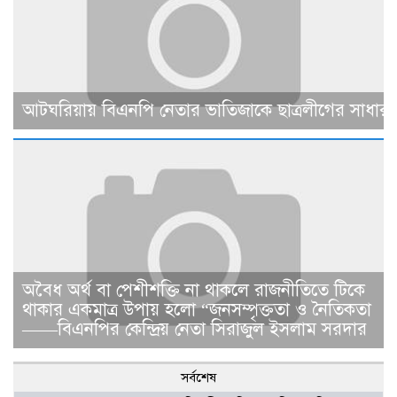
আটঘরিয়ায় বিএনপি নেতার ভাতিজাকে ছাত্রলীগের সাধারণ 
​​অবৈধ অর্থ বা পেশীশক্তি না থাকলে রাজনীতিতে টিকে
থাকার একমাত্র উপায় হলো “জনসম্পৃক্ততা ও নৈতিকতা
——বিএনপির কেন্দ্রিয় নেতা সিরাজুল ইসলাম সরদার
সর্বশেষ