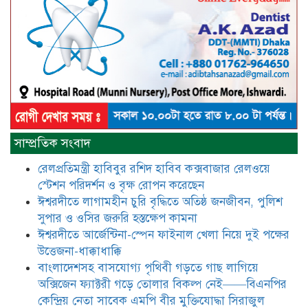
আটঘরিয়ায় বিএনপি নেতার ভাতিজাকে ছাত্রলীগের সাধারণ সম্পাদক 
​​অবৈধ অর্থ বা পেশীশক্তি না থাকলে
রাজনীতিতে টিকে থাকার একমাত্র উপায়
হলো “জনসম্পৃক্ততা ও নৈতিকতা——
বিএনপির কেন্দ্রিয় নেতা সিরাজুল ইসলাম
সরদার
মধুমতি এক্সপ্রেস ট্রেনে রেলওয়ে জেলা
সাম্প্রতিক সংবাদ
ডিবি টিমের বিশেষ অভিযানে রতন লাল
বিশ্বাসকে ৫০ বোতল কোডিন যুক্ত
রেলপ্রতিমন্ত্রী হাবিবুর রশিদ হাবিব কক্সবাজার রেলওয়ে
সিরাপসহ গ্রেফতার
স্টেশন পরিদর্শন ও বৃক্ষ রোপন করেছেন
ঈশ্বরদীতে লাগামহীন চুরি বৃদ্ধিতে অতিষ্ঠ জনজীবন, পুলিশ
ঈশ্বরদীতে বিএনপি নেত্রীর বিরুদ্ধে জমি ও
দোকান দখলের চেষ্টার অভিযোগে সংবাদ
সুপার ও ওসির জরুরি হস্তক্ষেপ কামনা ​
সম্মেলন
ঈশ্বরদীতে আর্জেন্টিনা-স্পেন ফাইনাল খেলা নিয়ে দুই পক্ষের
উত্তেজনা-ধাক্কাধাক্কি
যে ঐক্যের মাধ্যমে ১৯৯১ সালে
বাংলাদেশসহ বাসযোগ্য পৃথিবী গড়তে গাছ লাগিয়ে
বিএনপির সকলস্তরের নেতাকর্মীরা ভঙ্গুর
অক্সিজেন ফ্যাক্টরী গড়ে তোলার বিকল্প নেই——বিএনপির
দলকে প্রতিষ্ঠা এবং নির্বাচন করে
কেন্দ্রিয় নেতা সাবেক এমপি বীর মুক্তিযোদ্ধা সিরাজুল
স্বৈরাচারী শেখ হাসিনাকে অপসারণ