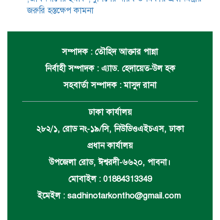
জরুরি হস্তক্ষেপ কামনা
সম্পাদক : তৌহিদ আক্তার পান্না
নির্বাহী সম্পাদক : এ্যাড. হেদায়েত-উল হক
সহবার্তা সম্পাদক : মাসুদ রানা
ঢাকা কার্যালয়
২৮২/১, রোড নং-১৯/সি, নিউডিওএইচএস, ঢাকা
প্রধান কার্যালয়
উপজেলা রোড, ঈশ্বরদী-৬৬২০, পাবনা।
মোবাইল : 01884313349
ইমেইল :
sadhinotarkontho@gmail.com