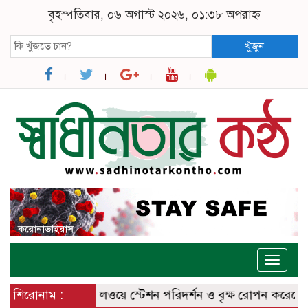
বৃহস্পতিবার, ০৬ অগাস্ট ২০২৬, ০১:৩৮ অপরাহ্ন
খুঁজুন
Toggle
naviga
িব কক্সবাজার রেলওয়ে স্টেশন পরিদর্শন ও বৃক্ষ রোপন করেছেন
শিরোনাম :
ঈশ্