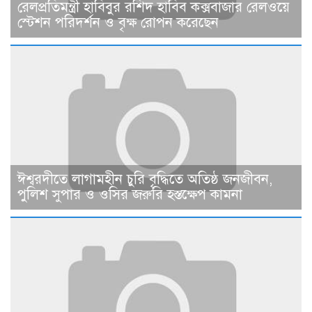
রেলপ্রতিমন্ত্রী হাবিবুর রশিদ হাবিব কক্সবাজার রেলওয়ে
স্টেশন পরিদর্শন ও বৃক্ষ রোপন করেছেন
ঈশ্বরদীতে লাগামহীন চুরি বৃদ্ধিতে অতিষ্ঠ জনজীবন,
পুলিশ সুপার ও ওসির জরুরি হস্তক্ষেপ কামনা ​