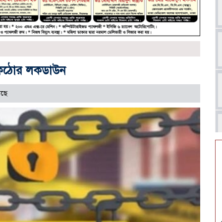
 কঠোর লকডাউন
েছে
আ