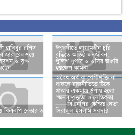
্ত্রী হাবিবুর রশিদ
ঈশ্বরদীতে লাগামহীন চুরি
সবাজার রেলওয়ে
বৃদ্ধিতে অতিষ্ঠ জনজীবন,
দর্শন ও বৃক্ষ
পুলিশ সুপার ও ওসির জরুরি
েছেন
হস্তক্ষেপ কামনা ​
​​অবৈধ অর্থ বা পেশীশক্তি না
থাকলে রাজনীতিতে টিকে
থাকার একমাত্র উপায় হলো
“জনসম্পৃক্ততা ও নৈতিকতা
——বিএনপির কেন্দ্রিয় নেতা
 বিএনপি নেতার ভাতিজাকে ছাত্রলীগের সাধারণ সম্পাদক নির্
সিরাজুল ইসলাম সরদার