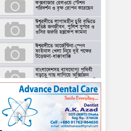
কক্সবাজার রেলওয়ে স্টেশন
পরিদর্শন ও বৃক্ষ রোপন করেছেন
ঈশ্বরদীতে লাগামহীন চুরি বৃদ্ধিতে
অতিষ্ঠ জনজীবন, পুলিশ সুপার ও
ওসির জরুরি হস্তক্ষেপ কামনা ​
ঈশ্বরদীতে আর্জেন্টিনা-স্পেন
ফাইনাল খেলা নিয়ে দুই পক্ষের
উত্তেজনা-ধাক্কাধাক্কি
বাংলাদেশসহ বাসযোগ্য পৃথিবী
গড়তে গাছ লাগিয়ে অক্সিজেন
ফ্যাক্টরী গড়ে তোলার বিকল্প নেই
——বিএনপির কেন্দ্রিয় নেতা
সাবেক এমপি বীর মুক্তিযোদ্ধা
সিরাজুল ইসলাম সরদার
টঘরিয়ায় বিএনপি নেতার ভাতিজাকে ছাত্রলীগের সাধারণ সম্পাদক নির্