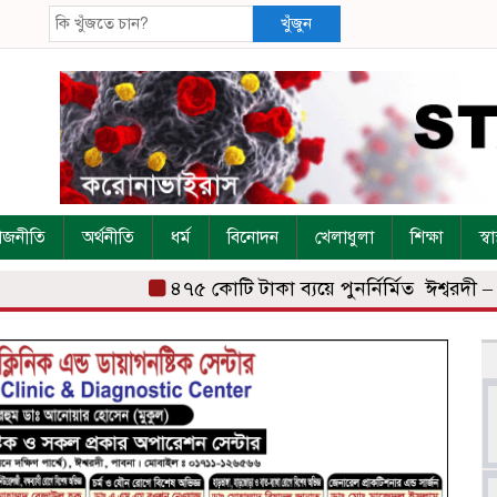
খুঁজুন
াজনীতি
অর্থনীতি
ধর্ম
বিনোদন
খেলাধুলা
শিক্ষা
স্বাস
৪৭৫ কোটি টাকা ব্যয়ে পুনর্নির্মিত ঈশ্বরদী – ব