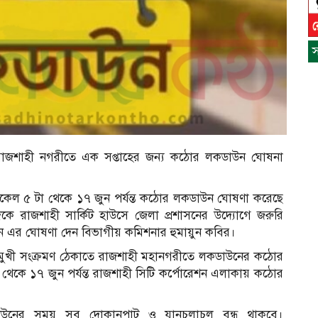
স
ে রাজশাহী নগরীতে এক সপ্তাহের জন্য কঠোর লকডাউন ঘোষনা
কেল ৫ টা থেকে ১৭ জুন পর্যন্ত কঠোর লকডাউন ঘোষণা করেছে
কে রাজশাহী সার্কিট হাউসে জেলা প্রশাসনের উদ্যোগে জরুরি
ন এর ঘোষণা দেন বিভাগীয় কমিশনার হুমায়ুন কবির।
্বমুখী সংক্রমণ ঠেকাতে রাজশাহী মহানগরীতে লকডাউনের কঠোর
 থেকে ১৭ জুন পর্যন্ত রাজশাহী সিটি কর্পোরেশন এলাকায় কঠোর
স
ন
কডাউনের সময় সব দোকানপাট ও যানচলাচল বন্ধ থাকবে।