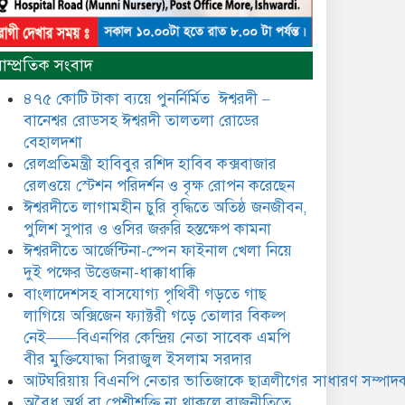
​​অবৈধ অর্থ বা পেশীশক্তি না থাকলে
রাজনীতিতে টিকে থাকার একমাত্র
াম্প্রতিক সংবাদ
উপায় হলো “জনসম্পৃক্ততা ও
নৈতিকতা——বিএনপির কেন্দ্রিয়
৪৭৫ কোটি টাকা ব্যয়ে পুনর্নির্মিত ঈশ্বরদী –
নেতা সিরাজুল ইসলাম সরদার
বানেশ্বর রোডসহ ঈশ্বরদী তালতলা রোডের
মধুমতি এক্সপ্রেস ট্রেনে রেলওয়ে
বেহালদশা
জেলা ডিবি টিমের বিশেষ অভিযানে
রেলপ্রতিমন্ত্রী হাবিবুর রশিদ হাবিব কক্সবাজার
রতন লাল বিশ্বাসকে ৫০ বোতল
রেলওয়ে স্টেশন পরিদর্শন ও বৃক্ষ রোপন করেছেন
কোডিন যুক্ত সিরাপসহ গ্রেফতার
ঈশ্বরদীতে লাগামহীন চুরি বৃদ্ধিতে অতিষ্ঠ জনজীবন,
ঈশ্বরদীতে বিএনপি নেত্রীর বিরুদ্ধে
পুলিশ সুপার ও ওসির জরুরি হস্তক্ষেপ কামনা ​
জমি ও দোকান দখলের চেষ্টার
ঈশ্বরদীতে আর্জেন্টিনা-স্পেন ফাইনাল খেলা নিয়ে
অভিযোগে সংবাদ সম্মেলন
দুই পক্ষের উত্তেজনা-ধাক্কাধাক্কি
বাংলাদেশসহ বাসযোগ্য পৃথিবী গড়তে গাছ
যে ঐক্যের মাধ্যমে ১৯৯১ সালে
বিএনপির সকলস্তরের নেতাকর্মীরা
লাগিয়ে অক্সিজেন ফ্যাক্টরী গড়ে তোলার বিকল্প
ভঙ্গুর দলকে প্রতিষ্ঠা এবং নির্বাচন
নেই——বিএনপির কেন্দ্রিয় নেতা সাবেক এমপি
করে স্বৈরাচারী শেখ হাসিনাকে
বীর মুক্তিযোদ্ধা সিরাজুল ইসলাম সরদার
অপসারণ করেছিল সেই ঐক্যকেই
ুদৃঢ় করার আহবান জানিয়েছেন—- বিএনপির কেন্দ্রিয়
আটঘরিয়ায় বিএনপি নেতার ভাতিজাকে ছাত্রলীগের সাধারণ সম্পাদক
ির্বাহী কমিটির নেতা, সাবেক এমপি বীর মুক্তিযোদ্ধা
​​অবৈধ অর্থ বা পেশীশক্তি না থাকলে রাজনীতিতে