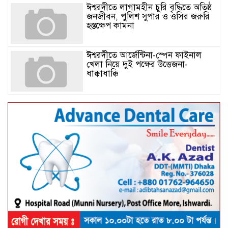
ঈশ্বরদীতে লাগামহীন চুরি বৃদ্ধিতে অতিষ্ঠ
জনজীবন, পুলিশ সুপার ও ওসির জরুরি
হস্তক্ষেপ কামনা ​
ঈশ্বরদীতে আর্জেন্টিনা-স্পেন ফাইনাল
খেলা নিয়ে দুই পক্ষের উত্তেজনা-
ধাক্কাধাক্কি
বাংলাদেশসহ বাসযোগ্য পৃথিবী গড়তে
গাছ লাগিয়ে অক্সিজেন ফ্যাক্টরী গড়ে
তোলার বিকল্প নেই——বিএনপির
কেন্দ্রিয় নেতা সাবেক এমপি বীর
মুক্তিযোদ্ধা সিরাজুল ইসলাম সরদার
আটঘরিয়ায় বিএনপি নেতার ভাতিজাকে ছাত্রলীগের সাধারণ সম্পাদক 
​​অবৈধ অর্থ বা পেশীশক্তি না থাকলে