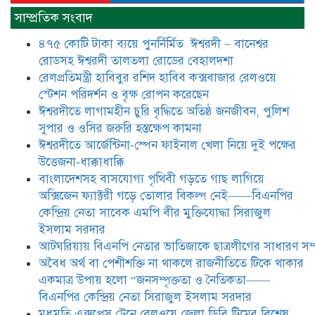
রাজনীতিতে টিকে থাকার একমাত্র উপায়
সাম্প্রতিক সংবাদ
হলো “জনসম্পৃক্ততা ও নৈতিকতা——
বিএনপির কেন্দ্রিয় নেতা সিরাজুল ইসলাম
৪৭৫ কোটি টাকা ব্যয়ে পুনর্নির্মিত ঈশ্বরদী – বানেশ্বর
সরদার
রোডসহ ঈশ্বরদী তালতলা রোডের বেহালদশা
মধুমতি এক্সপ্রেস ট্রেনে রেলওয়ে জেলা
রেলপ্রতিমন্ত্রী হাবিবুর রশিদ হাবিব কক্সবাজার রেলওয়ে
ডিবি টিমের বিশেষ অভিযানে রতন লাল
স্টেশন পরিদর্শন ও বৃক্ষ রোপন করেছেন
বিশ্বাসকে ৫০ বোতল কোডিন যুক্ত
ঈশ্বরদীতে লাগামহীন চুরি বৃদ্ধিতে অতিষ্ঠ জনজীবন, পুলিশ
সিরাপসহ গ্রেফতার
সুপার ও ওসির জরুরি হস্তক্ষেপ কামনা ​
ঈশ্বরদীতে বিএনপি নেত্রীর বিরুদ্ধে জমি ও
ঈশ্বরদীতে আর্জেন্টিনা-স্পেন ফাইনাল খেলা নিয়ে দুই পক্ষের
দোকান দখলের চেষ্টার অভিযোগে সংবাদ
উত্তেজনা-ধাক্কাধাক্কি
সম্মেলন
বাংলাদেশসহ বাসযোগ্য পৃথিবী গড়তে গাছ লাগিয়ে
অক্সিজেন ফ্যাক্টরী গড়ে তোলার বিকল্প নেই——বিএনপির
যে ঐক্যের মাধ্যমে ১৯৯১ সালে
কেন্দ্রিয় নেতা সাবেক এমপি বীর মুক্তিযোদ্ধা সিরাজুল
বিএনপির সকলস্তরের নেতাকর্মীরা ভঙ্গুর
ইসলাম সরদার
দলকে প্রতিষ্ঠা এবং নির্বাচন করে
আটঘরিয়ায় বিএনপি নেতার ভাতিজাকে ছাত্রলীগের সাধারণ সম্
স্বৈরাচারী শেখ হাসিনাকে অপসারণ
করেছিল সেই ঐক্যকেই সুদৃঢ় করার
​​অবৈধ অর্থ বা পেশীশক্তি না থাকলে রাজনীতিতে টিকে থাকার
আহবান জানিয়েছেন—- বিএনপির কেন্দ্রিয় নির্বাহী কমিটির নেতা,
একমাত্র উপায় হলো “জনসম্পৃক্ততা ও নৈতিকতা——
সাবেক এমপি বীর মুক্তিযোদ্ধা সিরাজুল ইসলাম সরদার
বিএনপির কেন্দ্রিয় নেতা সিরাজুল ইসলাম সরদার
মধুমতি এক্সপ্রেস ট্রেনে রেলওয়ে জেলা ডিবি টিমের বিশেষ