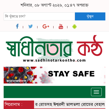
শনিবার, ০৮ অগাস্ট ২০২৬, ০১:৪৭ অপরাহ্ন
খুঁজুন
Toggle
naviga
শ্বরদী – বানেশ্বর রোডসহ ঈশ্বরদী তালতলা রোডের বেহালদশা
শিরোনাম :
রেলপ