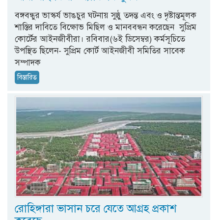
বঙ্গবন্ধুর ভাস্কর্য ভাঙচুর ঘটনায় সুষ্ঠু তদন্ত এবং ও দৃষ্টান্তমূলক
শাস্তির দাবিতে বিক্ষোভ মিছিল ও মানববন্ধন করেছেন সুপ্রিম
কোর্টের আইনজীবীরা। রবিবার(৬ই ডিসেম্বর) কর্মসূচিতে
উপস্থিত ছিলেন- সুপ্রিম কোর্ট আইনজীবী সমিতির সাবেক
সম্পাদক
বিস্তারিত
রোহিঙ্গারা ভাসান চরে যেতে আগ্রহ প্রকাশ