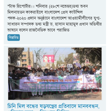
স্টাফ রিপোর্টার।। শনিবার (২৮শে নভেম্বর)তথ্য ভবন
মিলনায়তন কাকরাইলে বাংলাদেশ প্রেস কাউন্সিল
পদক-২০২০ প্রদান অনুষ্ঠানে বাংলাদেশ আওয়ামীলীগের যুগ্ম-
সাধারন সম্পাদক তথ্য মন্ত্রী ড, হাসান মাহামুদ প্রধান অতিথীর
ভাষনে বলেন রাজনৈতিক ভাবে পরাজিত
বিস্তারিত
চিনি মিল বন্ধের ষড়যন্ত্রের প্রতিবাদে মানববন্ধন,