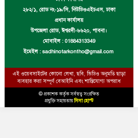
২৮২/১, রোড নং-১৯/সি, নিউডিওএইচএস, ঢাকা
প্রধান কার্যালয়
উপজেলা রোড, ঈশ্বরদী-৬৬২০, পাবনা।
মোবাইল : 01884313349
ইমেইল :
sadhinotarkontho@gmail.com
এই ওয়েবসাইটের কোনো লেখা, ছবি, ভিডিও অনুমতি ছাড়া
ব্যবহার করা সম্পূর্ণ বেআইনি এবং শাস্তিযোগ্য অপরাধ
© প্রকাশক কর্তৃক সর্বস্বত্ব সংরক্ষিত
প্রযুক্তি সহায়তায়
সিসা হোস্ট