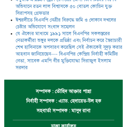
অভিযানে রতন লাল বিশ্বাসকে ৫০ বোতল কোডিন যুক্ত
সিরাপসহ গ্রেফতার
ঈশ্বরদীতে বিএনপি নেত্রীর বিরুদ্ধে জমি ও দোকান দখলের
চেষ্টার অভিযোগে সংবাদ সম্মেলন
যে ঐক্যের মাধ্যমে ১৯৯১ সালে বিএনপির সকলস্তরের
নেতাকর্মীরা ভঙ্গুর দলকে প্রতিষ্ঠা এবং নির্বাচন করে স্বৈরাচারী
শেখ হাসিনাকে অপসারণ করেছিল সেই ঐক্যকেই সুদৃঢ় করার
আহবান জানিয়েছেন—- বিএনপির কেন্দ্রিয় নির্বাহী কমিটির
নেতা, সাবেক এমপি বীর মুক্তিযোদ্ধা সিরাজুল ইসলাম
সরদার
সম্পাদক : তৌহিদ আক্তার পান্না
নির্বাহী সম্পাদক : এ্যাড. হেদায়েত-উল হক
সহবার্তা সম্পাদক : মাসুদ রানা
ঢাকা কার্যালয়