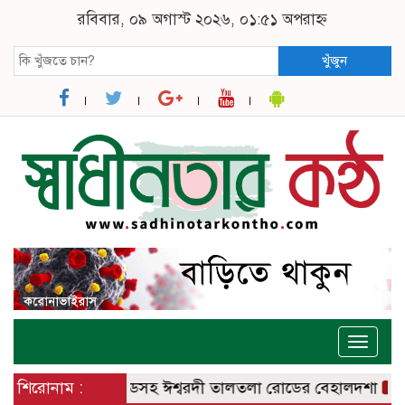
রবিবার, ০৯ অগাস্ট ২০২৬, ০১:৫১ অপরাহ্ন
খুঁজুন
Toggle
naviga
বরদী – বানেশ্বর রোডসহ ঈশ্বরদী তালতলা রোডের বেহালদশা
শিরোনাম :
রেলপ্রত