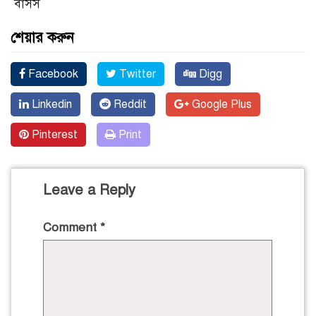
বাসস
শেয়ার করুন
Facebook
Twitter
Digg
Linkedin
Reddit
Google Plus
Pinterest
Print
Leave a Reply
Comment
*