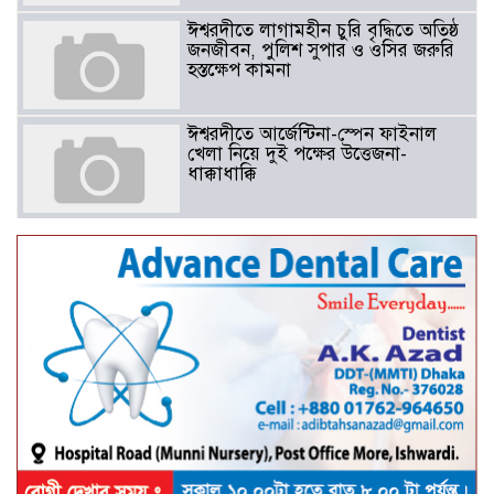
ঈশ্বরদীতে লাগামহীন চুরি বৃদ্ধিতে অতিষ্ঠ
জনজীবন, পুলিশ সুপার ও ওসির জরুরি
হস্তক্ষেপ কামনা ​
ঈশ্বরদীতে আর্জেন্টিনা-স্পেন ফাইনাল
খেলা নিয়ে দুই পক্ষের উত্তেজনা-
ধাক্কাধাক্কি
বাংলাদেশসহ বাসযোগ্য পৃথিবী গড়তে
গাছ লাগিয়ে অক্সিজেন ফ্যাক্টরী গড়ে
তোলার বিকল্প নেই——বিএনপির
কেন্দ্রিয় নেতা সাবেক এমপি বীর
মুক্তিযোদ্ধা সিরাজুল ইসলাম সরদার
আটঘরিয়ায় বিএনপি নেতার ভাতিজাকে ছাত্রলীগের সাধারণ সম্পাদক 