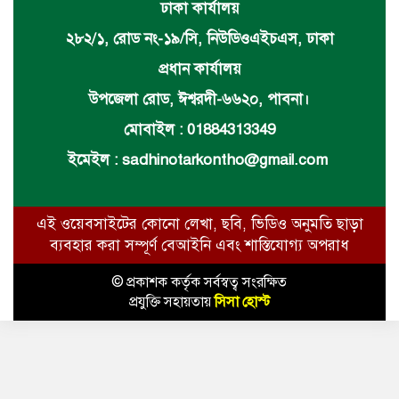
ঢাকা কার্যালয়
২৮২/১, রোড নং-১৯/সি, নিউডিওএইচএস, ঢাকা
প্রধান কার্যালয়
উপজেলা রোড, ঈশ্বরদী-৬৬২০, পাবনা।
মোবাইল : 01884313349
ইমেইল :
sadhinotarkontho@gmail.com
এই ওয়েবসাইটের কোনো লেখা, ছবি, ভিডিও অনুমতি ছাড়া
ব্যবহার করা সম্পূর্ণ বেআইনি এবং শাস্তিযোগ্য অপরাধ
© প্রকাশক কর্তৃক সর্বস্বত্ব সংরক্ষিত
প্রযুক্তি সহায়তায়
সিসা হোস্ট