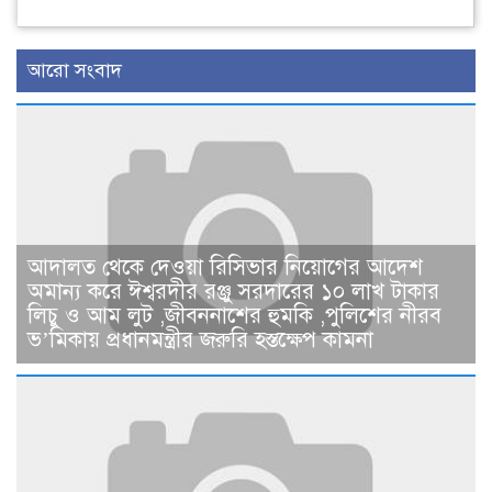
আরো সংবাদ
আদালত থেকে দেওয়া রিসিভার নিয়োগের আদেশ
অমান্য করে ঈশ্বরদীর রঞ্জু সরদারের ১০ লাখ টাকার
লিচু ও আম লুট ,জীবননাশের হুমকি ,পুলিশের নীরব
ভ’মিকায় প্রধানমন্ত্রীর জরুরি হস্তক্ষেপ কামনা