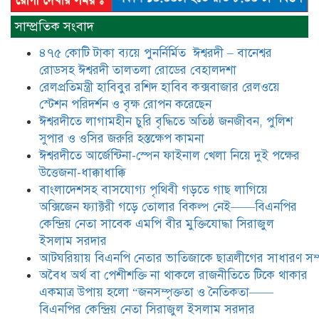
​​অবৈধ অর্থ বা পেশীশক্তি না থাকলে
রাজনীতিতে টিকে থাকার একমাত্র উপায়
সাম্প্রতিক সংবাদ
হলো “জনসম্পৃক্ততা ও নৈতিকতা——
বিএনপির কেন্দ্রিয় নেতা সিরাজুল ইসলাম
৪৭৫ কোটি টাকা ব্যয়ে পুনর্নির্মিত ঈশ্বরদী – বানেশ্বর
সরদার
রোডসহ ঈশ্বরদী তালতলা রোডের বেহালদশা
মধুমতি এক্সপ্রেস ট্রেনে রেলওয়ে জেলা
রেলপ্রতিমন্ত্রী হাবিবুর রশিদ হাবিব কক্সবাজার রেলওয়ে
ডিবি টিমের বিশেষ অভিযানে রতন লাল
স্টেশন পরিদর্শন ও বৃক্ষ রোপন করেছেন
বিশ্বাসকে ৫০ বোতল কোডিন যুক্ত
ঈশ্বরদীতে লাগামহীন চুরি বৃদ্ধিতে অতিষ্ঠ জনজীবন, পুলিশ
সিরাপসহ গ্রেফতার
সুপার ও ওসির জরুরি হস্তক্ষেপ কামনা ​
ঈশ্বরদীতে বিএনপি নেত্রীর বিরুদ্ধে জমি ও
ঈশ্বরদীতে আর্জেন্টিনা-স্পেন ফাইনাল খেলা নিয়ে দুই পক্ষের
দোকান দখলের চেষ্টার অভিযোগে সংবাদ
উত্তেজনা-ধাক্কাধাক্কি
সম্মেলন
বাংলাদেশসহ বাসযোগ্য পৃথিবী গড়তে গাছ লাগিয়ে
অক্সিজেন ফ্যাক্টরী গড়ে তোলার বিকল্প নেই——বিএনপির
যে ঐক্যের মাধ্যমে ১৯৯১ সালে
কেন্দ্রিয় নেতা সাবেক এমপি বীর মুক্তিযোদ্ধা সিরাজুল
বিএনপির সকলস্তরের নেতাকর্মীরা ভঙ্গুর
ইসলাম সরদার
দলকে প্রতিষ্ঠা এবং নির্বাচন করে
আটঘরিয়ায় বিএনপি নেতার ভাতিজাকে ছাত্রলীগের সাধারণ সম্
স্বৈরাচারী শেখ হাসিনাকে অপসারণ
করেছিল সেই ঐক্যকেই সুদৃঢ় করার
​​অবৈধ অর্থ বা পেশীশক্তি না থাকলে রাজনীতিতে টিকে থাকার
আহবান জানিয়েছেন—- বিএনপির কেন্দ্রিয় নির্বাহী কমিটির নেতা,
একমাত্র উপায় হলো “জনসম্পৃক্ততা ও নৈতিকতা——
সাবেক এমপি বীর মুক্তিযোদ্ধা সিরাজুল ইসলাম সরদার
বিএনপির কেন্দ্রিয় নেতা সিরাজুল ইসলাম সরদার