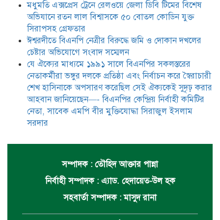
মধুমতি এক্সপ্রেস ট্রেনে রেলওয়ে জেলা ডিবি টিমের বিশেষ
অভিযানে রতন লাল বিশ্বাসকে ৫০ বোতল কোডিন যুক্ত
সিরাপসহ গ্রেফতার
ঈশ্বরদীতে বিএনপি নেত্রীর বিরুদ্ধে জমি ও দোকান দখলের
চেষ্টার অভিযোগে সংবাদ সম্মেলন
যে ঐক্যের মাধ্যমে ১৯৯১ সালে বিএনপির সকলস্তরের
নেতাকর্মীরা ভঙ্গুর দলকে প্রতিষ্ঠা এবং নির্বাচন করে স্বৈরাচারী
শেখ হাসিনাকে অপসারণ করেছিল সেই ঐক্যকেই সুদৃঢ় করার
আহবান জানিয়েছেন—- বিএনপির কেন্দ্রিয় নির্বাহী কমিটির
নেতা, সাবেক এমপি বীর মুক্তিযোদ্ধা সিরাজুল ইসলাম
সরদার
সম্পাদক : তৌহিদ আক্তার পান্না
নির্বাহী সম্পাদক : এ্যাড. হেদায়েত-উল হক
সহবার্তা সম্পাদক : মাসুদ রানা