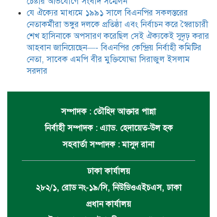
চেষ্টার অভিযোগে সংবাদ সম্মেলন
যে ঐক্যের মাধ্যমে ১৯৯১ সালে বিএনপির সকলস্তরের
নেতাকর্মীরা ভঙ্গুর দলকে প্রতিষ্ঠা এবং নির্বাচন করে স্বৈরাচারী
শেখ হাসিনাকে অপসারণ করেছিল সেই ঐক্যকেই সুদৃঢ় করার
আহবান জানিয়েছেন—- বিএনপির কেন্দ্রিয় নির্বাহী কমিটির
নেতা, সাবেক এমপি বীর মুক্তিযোদ্ধা সিরাজুল ইসলাম
সরদার
সম্পাদক : তৌহিদ আক্তার পান্না
নির্বাহী সম্পাদক : এ্যাড. হেদায়েত-উল হক
সহবার্তা সম্পাদক : মাসুদ রানা
ঢাকা কার্যালয়
২৮২/১, রোড নং-১৯/সি, নিউডিওএইচএস, ঢাকা
প্রধান কার্যালয়