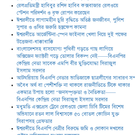
মধুমতি এক্সপ্রেস ট্রেনে রেলওয়ে জেলা
রেলপ্রতিমন্ত্রী হাবিবুর রশিদ হাবিব কক্সবাজার রেলওয়ে
ডিবি টিমের বিশেষ অভিযানে রতন লাল
স্টেশন পরিদর্শন ও বৃক্ষ রোপন করেছেন
বিশ্বাসকে ৫০ বোতল কোডিন যুক্ত
ঈশ্বরদীতে লাগামহীন চুরি বৃদ্ধিতে অতিষ্ঠ জনজীবন, পুলিশ
সিরাপসহ গ্রেফতার
সুপার ও ওসির জরুরি হস্তক্ষেপ কামনা ​
ঈশ্বরদীতে বিএনপি নেত্রীর বিরুদ্ধে জমি ও
ঈশ্বরদীতে আর্জেন্টিনা-স্পেন ফাইনাল খেলা নিয়ে দুই পক্ষের
দোকান দখলের চেষ্টার অভিযোগে সংবাদ
উত্তেজনা-ধাক্কাধাক্কি
সম্মেলন
বাংলাদেশসহ বাসযোগ্য পৃথিবী গড়তে গাছ লাগিয়ে
অক্সিজেন ফ্যাক্টরী গড়ে তোলার বিকল্প নেই——বিএনপির
যে ঐক্যের মাধ্যমে ১৯৯১ সালে
কেন্দ্রিয় নেতা সাবেক এমপি বীর মুক্তিযোদ্ধা সিরাজুল
বিএনপির সকলস্তরের নেতাকর্মীরা ভঙ্গুর
ইসলাম সরদার
দলকে প্রতিষ্ঠা এবং নির্বাচন করে
আটঘরিয়ায় বিএনপি নেতার ভাতিজাকে ছাত্রলীগের সাধারণ সম্
স্বৈরাচারী শেখ হাসিনাকে অপসারণ
করেছিল সেই ঐক্যকেই সুদৃঢ় করার
​​অবৈধ অর্থ বা পেশীশক্তি না থাকলে রাজনীতিতে টিকে থাকার
আহবান জানিয়েছেন—- বিএনপির কেন্দ্রিয় নির্বাহী কমিটির নেতা,
একমাত্র উপায় হলো “জনসম্পৃক্ততা ও নৈতিকতা——
সাবেক এমপি বীর মুক্তিযোদ্ধা সিরাজুল ইসলাম সরদার
বিএনপির কেন্দ্রিয় নেতা সিরাজুল ইসলাম সরদার
মধুমতি এক্সপ্রেস ট্রেনে রেলওয়ে জেলা ডিবি টিমের বিশেষ
অভিযানে রতন লাল বিশ্বাসকে ৫০ বোতল কোডিন যুক্ত
সিরাপসহ গ্রেফতার
ঈশ্বরদীতে বিএনপি নেত্রীর বিরুদ্ধে জমি ও দোকান দখলের