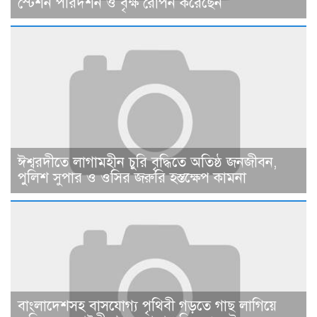
স্টেশন পরিদর্শন ও বৃক্ষ রোপন করেছেন
ঈশ্বরদীতে লাগামহীন চুরি বৃদ্ধিতে অতিষ্ঠ জনজীবন,
পুলিশ সুপার ও ওসির জরুরি হস্তক্ষেপ কামনা ​
বাংলাদেশসহ বাসযোগ্য পৃথিবী গড়তে গাছ লাগিয়ে