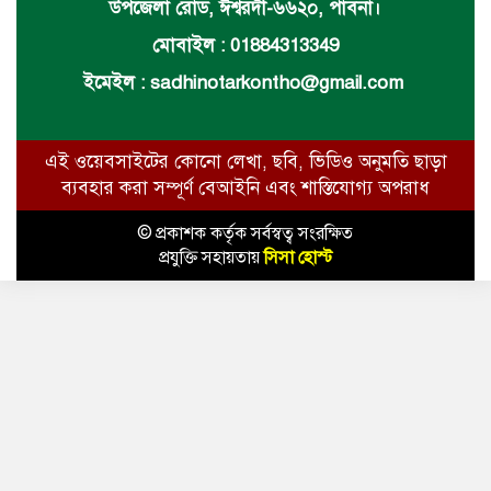
উপজেলা রোড, ঈশ্বরদী-৬৬২০, পাবনা।
মোবাইল : 01884313349
ইমেইল :
sadhinotarkontho@gmail.com
এই ওয়েবসাইটের কোনো লেখা, ছবি, ভিডিও অনুমতি ছাড়া
ব্যবহার করা সম্পূর্ণ বেআইনি এবং শাস্তিযোগ্য অপরাধ
© প্রকাশক কর্তৃক সর্বস্বত্ব সংরক্ষিত
প্রযুক্তি সহায়তায়
সিসা হোস্ট