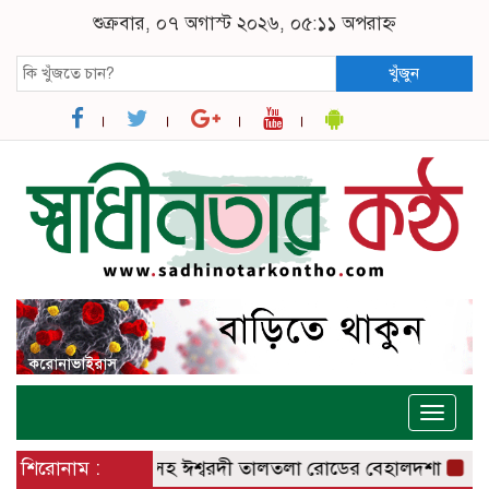
শুক্রবার, ০৭ অগাস্ট ২০২৬, ০৫:১১ অপরাহ্ন
খুঁজুন
Toggle
naviga
ী – বানেশ্বর রোডসহ ঈশ্বরদী তালতলা রোডের বেহালদশা
শিরোনাম :
রেলপ্রতিমন