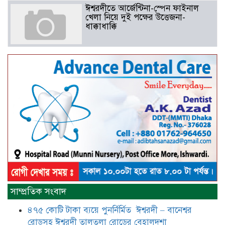
ঈশ্বরদীতে আর্জেন্টিনা-স্পেন ফাইনাল
খেলা নিয়ে দুই পক্ষের উত্তেজনা-
ধাক্কাধাক্কি
বাংলাদেশসহ বাসযোগ্য পৃথিবী গড়তে
গাছ লাগিয়ে অক্সিজেন ফ্যাক্টরী গড়ে
তোলার বিকল্প নেই——বিএনপির
কেন্দ্রিয় নেতা সাবেক এমপি বীর
মুক্তিযোদ্ধা সিরাজুল ইসলাম সরদার
আটঘরিয়ায় বিএনপি নেতার ভাতিজাকে ছাত্রলীগের সাধারণ সম্পাদক 
​​অবৈধ অর্থ বা পেশীশক্তি না থাকলে
রাজনীতিতে টিকে থাকার একমাত্র উপায়
সাম্প্রতিক সংবাদ
হলো “জনসম্পৃক্ততা ও নৈতিকতা——
বিএনপির কেন্দ্রিয় নেতা সিরাজুল ইসলাম
৪৭৫ কোটি টাকা ব্যয়ে পুনর্নির্মিত ঈশ্বরদী – বানেশ্বর
সরদার
রোডসহ ঈশ্বরদী তালতলা রোডের বেহালদশা