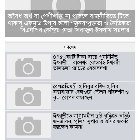
​​অবৈধ অর্থ বা পেশীশক্তি না থাকলে রাজনীতিতে টিকে
থাকার একমাত্র উপায় হলো “জনসম্পৃক্ততা ও নৈতিকতা
——বিএনপির কেন্দ্রিয় নেতা সিরাজুল ইসলাম সরদার
সর্বশেষ
৪৭৫ কোটি টাকা ব্যয়ে পুনর্নির্মিত
ঈশ্বরদী – বানেশ্বর রোডসহ ঈশ্বরদী
তালতলা রোডের বেহালদশা
রেলপ্রতিমন্ত্রী হাবিবুর রশিদ হাবিব
কক্সবাজার রেলওয়ে স্টেশন পরিদর্শন ও
বৃক্ষ রোপন করেছেন
ঈশ্বরদীতে লাগামহীন চুরি বৃদ্ধিতে অতিষ্ঠ
জনজীবন, পুলিশ সুপার ও ওসির জরুরি
হস্তক্ষেপ কামনা ​