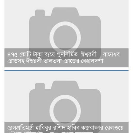
৪৭৫ কোটি টাকা ব্যয়ে পুনর্নির্মিত ঈশ্বরদী – বানেশ্বর
রোডসহ ঈশ্বরদী তালতলা রোডের বেহালদশা
রেলপ্রতিমন্ত্রী হাবিবুর রশিদ হাবিব কক্সবাজার রেলওয়ে