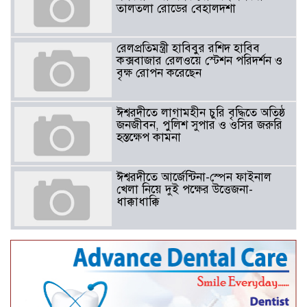
তালতলা রোডের বেহালদশা
রেলপ্রতিমন্ত্রী হাবিবুর রশিদ হাবিব
কক্সবাজার রেলওয়ে স্টেশন পরিদর্শন ও
বৃক্ষ রোপন করেছেন
ঈশ্বরদীতে লাগামহীন চুরি বৃদ্ধিতে অতিষ্ঠ
জনজীবন, পুলিশ সুপার ও ওসির জরুরি
হস্তক্ষেপ কামনা ​
ঈশ্বরদীতে আর্জেন্টিনা-স্পেন ফাইনাল
খেলা নিয়ে দুই পক্ষের উত্তেজনা-
ধাক্কাধাক্কি
বাংলাদেশসহ বাসযোগ্য পৃথিবী গড়তে
গাছ লাগিয়ে অক্সিজেন ফ্যাক্টরী গড়ে
তোলার বিকল্প নেই——বিএনপির
কেন্দ্রিয় নেতা সাবেক এমপি বীর
মুক্তিযোদ্ধা সিরাজুল ইসলাম সরদার