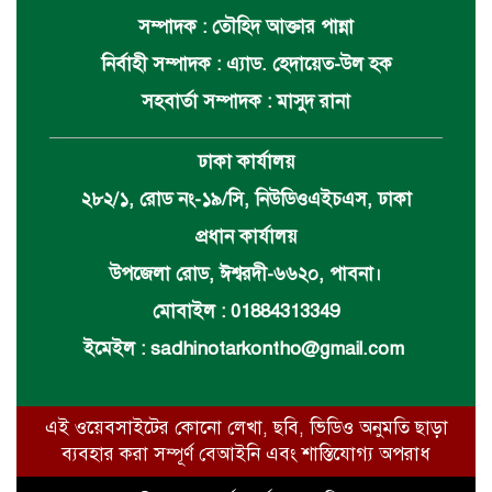
সম্পাদক : তৌহিদ আক্তার পান্না
নির্বাহী সম্পাদক : এ্যাড. হেদায়েত-উল হক
সহবার্তা সম্পাদক : মাসুদ রানা
ঢাকা কার্যালয়
২৮২/১, রোড নং-১৯/সি, নিউডিওএইচএস, ঢাকা
প্রধান কার্যালয়
উপজেলা রোড, ঈশ্বরদী-৬৬২০, পাবনা।
মোবাইল : 01884313349
ইমেইল :
sadhinotarkontho@gmail.com
এই ওয়েবসাইটের কোনো লেখা, ছবি, ভিডিও অনুমতি ছাড়া
ব্যবহার করা সম্পূর্ণ বেআইনি এবং শাস্তিযোগ্য অপরাধ