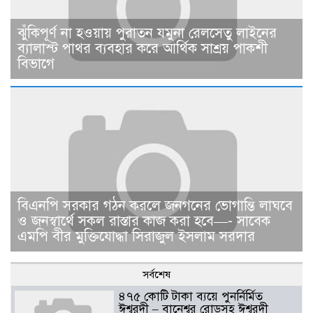
ঝুঁকিপূর্ণ না হওয়ায় পুরাতন যমুনা রেলসেতু লাইনের
ব্যালাস্ট পাথর ব্যবহার করে আর্থিক সাশ্রয় পাকশী
বিভাগে
বিএনপি সরকার গঠন করলে জনগনের ভোগান্তি লাঘবে
ও জনস্বার্থে সকল রাস্তার কাজ করা হবে—- সাবেক
এমপি বীর মুক্তিযোদ্ধা সিরাজুল ইসলাম সরদার
সর্বশেষ
৪৭৫ কোটি টাকা ব্যয়ে পুনর্নির্মিত
ঈশ্বরদী – বানেশ্বর রোডসহ ঈশ্বরদী