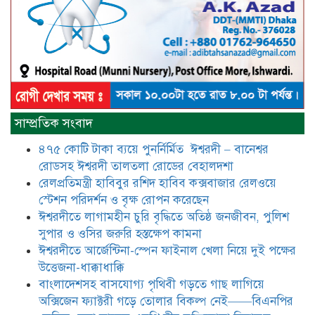
আটঘরিয়ায় বিএনপি নেতার ভাতিজাকে ছাত্রলীগের সাধারণ সম্পাদক 
​​অবৈধ অর্থ বা পেশীশক্তি না থাকলে
রাজনীতিতে টিকে থাকার একমাত্র উপায়
সাম্প্রতিক সংবাদ
হলো “জনসম্পৃক্ততা ও নৈতিকতা——
বিএনপির কেন্দ্রিয় নেতা সিরাজুল ইসলাম
৪৭৫ কোটি টাকা ব্যয়ে পুনর্নির্মিত ঈশ্বরদী – বানেশ্বর
সরদার
রোডসহ ঈশ্বরদী তালতলা রোডের বেহালদশা
মধুমতি এক্সপ্রেস ট্রেনে রেলওয়ে জেলা
রেলপ্রতিমন্ত্রী হাবিবুর রশিদ হাবিব কক্সবাজার রেলওয়ে
ডিবি টিমের বিশেষ অভিযানে রতন লাল
স্টেশন পরিদর্শন ও বৃক্ষ রোপন করেছেন
বিশ্বাসকে ৫০ বোতল কোডিন যুক্ত
ঈশ্বরদীতে লাগামহীন চুরি বৃদ্ধিতে অতিষ্ঠ জনজীবন, পুলিশ
সিরাপসহ গ্রেফতার
সুপার ও ওসির জরুরি হস্তক্ষেপ কামনা ​
ঈশ্বরদীতে বিএনপি নেত্রীর বিরুদ্ধে জমি ও
ঈশ্বরদীতে আর্জেন্টিনা-স্পেন ফাইনাল খেলা নিয়ে দুই পক্ষের
দোকান দখলের চেষ্টার অভিযোগে সংবাদ
উত্তেজনা-ধাক্কাধাক্কি
সম্মেলন
বাংলাদেশসহ বাসযোগ্য পৃথিবী গড়তে গাছ লাগিয়ে
অক্সিজেন ফ্যাক্টরী গড়ে তোলার বিকল্প নেই——বিএনপির