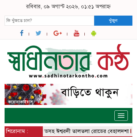
রবিবার, ০৯ অগাস্ট ২০২৬, ০১:৫১ অপরাহ্ন
খুঁজুন
Toggle
naviga
বরদী – বানেশ্বর রোডসহ ঈশ্বরদী তালতলা রোডের বেহালদশা
শিরোনাম :
রেলপ্র