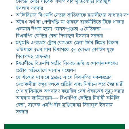
যে ঐক্যের মাধ্যমে ১৯৯১ সালে
কেন্দ্রিয় নেতা সাবেক এমপি বীর মুক্তিযোদ্ধা সিরাজুল
বিএনপির সকলস্তরের নেতাকর্মীরা ভঙ্গুর
ইসলাম সরদার
দলকে প্রতিষ্ঠা এবং নির্বাচন করে
আটঘরিয়ায় বিএনপি নেতার ভাতিজাকে ছাত্রলীগের সাধারণ সম্
স্বৈরাচারী শেখ হাসিনাকে অপসারণ
করেছিল সেই ঐক্যকেই সুদৃঢ় করার
​​অবৈধ অর্থ বা পেশীশক্তি না থাকলে রাজনীতিতে টিকে থাকার
আহবান জানিয়েছেন—- বিএনপির কেন্দ্রিয় নির্বাহী কমিটির নেতা,
একমাত্র উপায় হলো “জনসম্পৃক্ততা ও নৈতিকতা——
সাবেক এমপি বীর মুক্তিযোদ্ধা সিরাজুল ইসলাম সরদার
বিএনপির কেন্দ্রিয় নেতা সিরাজুল ইসলাম সরদার
মধুমতি এক্সপ্রেস ট্রেনে রেলওয়ে জেলা ডিবি টিমের বিশেষ
অভিযানে রতন লাল বিশ্বাসকে ৫০ বোতল কোডিন যুক্ত
সিরাপসহ গ্রেফতার
ঈশ্বরদীতে বিএনপি নেত্রীর বিরুদ্ধে জমি ও দোকান দখলের
চেষ্টার অভিযোগে সংবাদ সম্মেলন
যে ঐক্যের মাধ্যমে ১৯৯১ সালে বিএনপির সকলস্তরের
নেতাকর্মীরা ভঙ্গুর দলকে প্রতিষ্ঠা এবং নির্বাচন করে স্বৈরাচারী
শেখ হাসিনাকে অপসারণ করেছিল সেই ঐক্যকেই সুদৃঢ় করার
আহবান জানিয়েছেন—- বিএনপির কেন্দ্রিয় নির্বাহী কমিটির
নেতা, সাবেক এমপি বীর মুক্তিযোদ্ধা সিরাজুল ইসলাম
সরদার