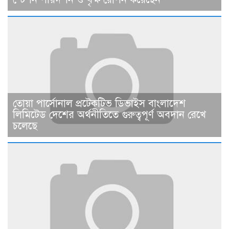
তোয়া পার্সোনাল প্রটেকটিভ ডিভাইস বাংলাদেশ
লিমিটেড দেশের অর্থনীতিতে গুরুত্বপূর্ণ অবদান রেখে
চলেছে