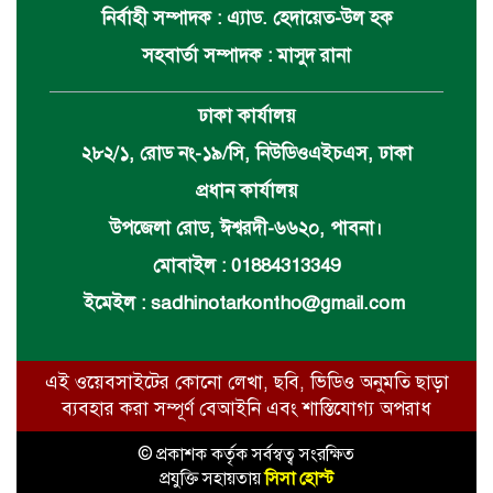
নির্বাহী সম্পাদক : এ্যাড. হেদায়েত-উল হক
সহবার্তা সম্পাদক : মাসুদ রানা
ঢাকা কার্যালয়
২৮২/১, রোড নং-১৯/সি, নিউডিওএইচএস, ঢাকা
প্রধান কার্যালয়
উপজেলা রোড, ঈশ্বরদী-৬৬২০, পাবনা।
মোবাইল : 01884313349
ইমেইল :
sadhinotarkontho@gmail.com
এই ওয়েবসাইটের কোনো লেখা, ছবি, ভিডিও অনুমতি ছাড়া
ব্যবহার করা সম্পূর্ণ বেআইনি এবং শাস্তিযোগ্য অপরাধ
© প্রকাশক কর্তৃক সর্বস্বত্ব সংরক্ষিত
প্রযুক্তি সহায়তায়
সিসা হোস্ট