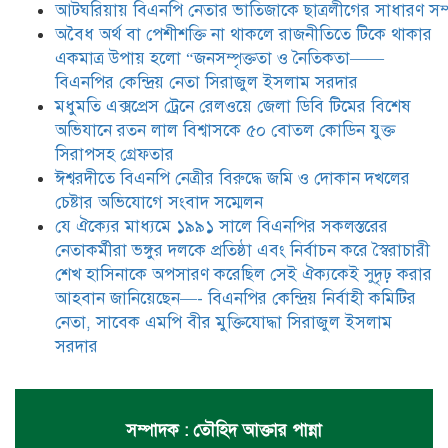
আটঘরিয়ায় বিএনপি নেতার ভাতিজাকে ছাত্রলীগের সাধারণ সম্
স্বৈরাচারী শেখ হাসিনাকে অপসারণ
করেছিল সেই ঐক্যকেই সুদৃঢ় করার
​​অবৈধ অর্থ বা পেশীশক্তি না থাকলে রাজনীতিতে টিকে থাকার
আহবান জানিয়েছেন—- বিএনপির কেন্দ্রিয় নির্বাহী কমিটির নেতা,
একমাত্র উপায় হলো “জনসম্পৃক্ততা ও নৈতিকতা——
সাবেক এমপি বীর মুক্তিযোদ্ধা সিরাজুল ইসলাম সরদার
বিএনপির কেন্দ্রিয় নেতা সিরাজুল ইসলাম সরদার
মধুমতি এক্সপ্রেস ট্রেনে রেলওয়ে জেলা ডিবি টিমের বিশেষ
অভিযানে রতন লাল বিশ্বাসকে ৫০ বোতল কোডিন যুক্ত
সিরাপসহ গ্রেফতার
ঈশ্বরদীতে বিএনপি নেত্রীর বিরুদ্ধে জমি ও দোকান দখলের
চেষ্টার অভিযোগে সংবাদ সম্মেলন
যে ঐক্যের মাধ্যমে ১৯৯১ সালে বিএনপির সকলস্তরের
নেতাকর্মীরা ভঙ্গুর দলকে প্রতিষ্ঠা এবং নির্বাচন করে স্বৈরাচারী
শেখ হাসিনাকে অপসারণ করেছিল সেই ঐক্যকেই সুদৃঢ় করার
আহবান জানিয়েছেন—- বিএনপির কেন্দ্রিয় নির্বাহী কমিটির
নেতা, সাবেক এমপি বীর মুক্তিযোদ্ধা সিরাজুল ইসলাম
সরদার
সম্পাদক : তৌহিদ আক্তার পান্না