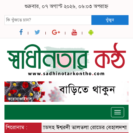
শুক্রবার, ০৭ অগাস্ট ২০২৬, ০৬:০৩ অপরাহ্ন
খুঁজুন
Toggle
naviga
্বরদী – বানেশ্বর রোডসহ ঈশ্বরদী তালতলা রোডের বেহালদশা
শিরোনাম :
রেলপ্র