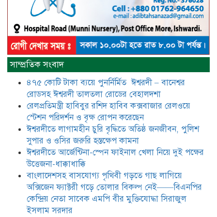
আটঘরিয়ায় বিএনপি নেতার ভাতিজাকে ছাত্রলীগের সাধারণ সম্পাদক 
​​অবৈধ অর্থ বা পেশীশক্তি না থাকলে
রাজনীতিতে টিকে থাকার একমাত্র উপায়
সাম্প্রতিক সংবাদ
হলো “জনসম্পৃক্ততা ও নৈতিকতা——
বিএনপির কেন্দ্রিয় নেতা সিরাজুল ইসলাম
৪৭৫ কোটি টাকা ব্যয়ে পুনর্নির্মিত ঈশ্বরদী – বানেশ্বর
সরদার
রোডসহ ঈশ্বরদী তালতলা রোডের বেহালদশা
মধুমতি এক্সপ্রেস ট্রেনে রেলওয়ে জেলা
রেলপ্রতিমন্ত্রী হাবিবুর রশিদ হাবিব কক্সবাজার রেলওয়ে
ডিবি টিমের বিশেষ অভিযানে রতন লাল
স্টেশন পরিদর্শন ও বৃক্ষ রোপন করেছেন
বিশ্বাসকে ৫০ বোতল কোডিন যুক্ত
ঈশ্বরদীতে লাগামহীন চুরি বৃদ্ধিতে অতিষ্ঠ জনজীবন, পুলিশ
সিরাপসহ গ্রেফতার
সুপার ও ওসির জরুরি হস্তক্ষেপ কামনা ​
ঈশ্বরদীতে বিএনপি নেত্রীর বিরুদ্ধে জমি ও
ঈশ্বরদীতে আর্জেন্টিনা-স্পেন ফাইনাল খেলা নিয়ে দুই পক্ষের
দোকান দখলের চেষ্টার অভিযোগে সংবাদ
উত্তেজনা-ধাক্কাধাক্কি
সম্মেলন
বাংলাদেশসহ বাসযোগ্য পৃথিবী গড়তে গাছ লাগিয়ে
অক্সিজেন ফ্যাক্টরী গড়ে তোলার বিকল্প নেই——বিএনপির
যে ঐক্যের মাধ্যমে ১৯৯১ সালে
কেন্দ্রিয় নেতা সাবেক এমপি বীর মুক্তিযোদ্ধা সিরাজুল
বিএনপির সকলস্তরের নেতাকর্মীরা ভঙ্গুর
ইসলাম সরদার
দলকে প্রতিষ্ঠা এবং নির্বাচন করে