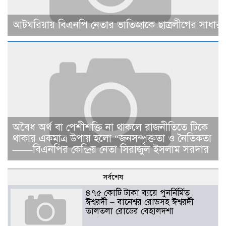
আটঘরিয়ায় বিএনপি নেতার ভাতিজাকে ছাত্রলীগের সাধারণ 
​​অবৈধ অর্থ বা পেশীশক্তি না থাকলে রাজনীতিতে টিকে
থাকার একমাত্র উপায় হলো “জনসম্পৃক্ততা ও নৈতিকতা
——বিএনপির কেন্দ্রিয় নেতা সিরাজুল ইসলাম সরদার
সর্বশেষ
৪৭৫ কোটি টাকা ব্যয়ে পুনর্নির্মিত
ঈশ্বরদী – বানেশ্বর রোডসহ ঈশ্বরদী
তালতলা রোডের বেহালদশা