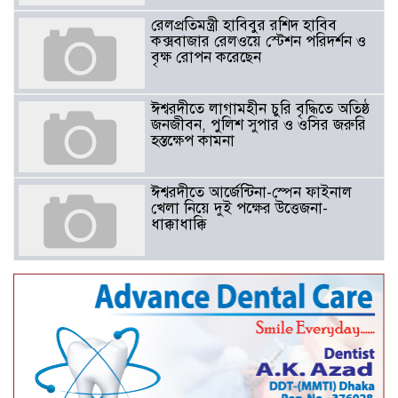
রেলপ্রতিমন্ত্রী হাবিবুর রশিদ হাবিব
কক্সবাজার রেলওয়ে স্টেশন পরিদর্শন ও
বৃক্ষ রোপন করেছেন
ঈশ্বরদীতে লাগামহীন চুরি বৃদ্ধিতে অতিষ্ঠ
জনজীবন, পুলিশ সুপার ও ওসির জরুরি
হস্তক্ষেপ কামনা ​
ঈশ্বরদীতে আর্জেন্টিনা-স্পেন ফাইনাল
খেলা নিয়ে দুই পক্ষের উত্তেজনা-
ধাক্কাধাক্কি
বাংলাদেশসহ বাসযোগ্য পৃথিবী গড়তে
গাছ লাগিয়ে অক্সিজেন ফ্যাক্টরী গড়ে
তোলার বিকল্প নেই——বিএনপির
কেন্দ্রিয় নেতা সাবেক এমপি বীর
মুক্তিযোদ্ধা সিরাজুল ইসলাম সরদার