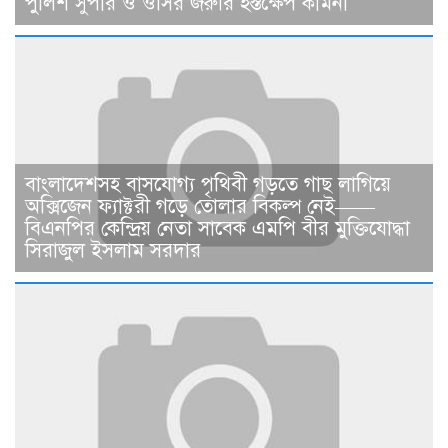
পুলিশ সুপার ও ওসির জরুরি হস্তক্ষেপ কামনা ​
বাংলাদেশসহ বাসযোগ্য পৃথিবী গড়তে গাছ লাগিয়ে
অক্সিজেন ফ্যাক্টরী গড়ে তোলার বিকল্প নেই——
বিএনপির কেন্দ্রিয় নেতা সাবেক এমপি বীর মুক্তিযোদ্ধা
সিরাজুল ইসলাম সরদার