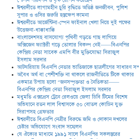
স্টেশন পরিদর্শন ও বৃক্ষ রোপন করেছেন
ঈশ্বরদীতে লাগামহীন চুরি বৃদ্ধিতে অতিষ্ঠ জনজীবন, পুলিশ
ঈশ্বরদীতে বিএনপি নেত্রীর বিরুদ্ধে জমি ও
দোকান দখলের চেষ্টার অভিযোগে সংবাদ
সুপার ও ওসির জরুরি হস্তক্ষেপ কামনা ​
সম্মেলন
ঈশ্বরদীতে আর্জেন্টিনা-স্পেন ফাইনাল খেলা নিয়ে দুই পক্ষের
উত্তেজনা-ধাক্কাধাক্কি
যে ঐক্যের মাধ্যমে ১৯৯১ সালে
বাংলাদেশসহ বাসযোগ্য পৃথিবী গড়তে গাছ লাগিয়ে
বিএনপির সকলস্তরের নেতাকর্মীরা ভঙ্গুর
অক্সিজেন ফ্যাক্টরী গড়ে তোলার বিকল্প নেই——বিএনপির
দলকে প্রতিষ্ঠা এবং নির্বাচন করে
কেন্দ্রিয় নেতা সাবেক এমপি বীর মুক্তিযোদ্ধা সিরাজুল
স্বৈরাচারী শেখ হাসিনাকে অপসারণ
করেছিল সেই ঐক্যকেই সুদৃঢ় করার
ইসলাম সরদার
আহবান জানিয়েছেন—- বিএনপির কেন্দ্রিয় নির্বাহী কমিটির নেতা,
আটঘরিয়ায় বিএনপি নেতার ভাতিজাকে ছাত্রলীগের সাধারণ সম্
সাবেক এমপি বীর মুক্তিযোদ্ধা সিরাজুল ইসলাম সরদার
​​অবৈধ অর্থ বা পেশীশক্তি না থাকলে রাজনীতিতে টিকে থাকার
একমাত্র উপায় হলো “জনসম্পৃক্ততা ও নৈতিকতা——
আদালত থেকে দেওয়া রিসিভার
নিয়োগের আদেশ অমান্য করে ঈশ্বরদীর
বিএনপির কেন্দ্রিয় নেতা সিরাজুল ইসলাম সরদার
রঞ্জু সরদারের ১০ লাখ টাকার লিচু ও
মধুমতি এক্সপ্রেস ট্রেনে রেলওয়ে জেলা ডিবি টিমের বিশেষ
আম লুট ,জীবননাশের হুমকি ,পুলিশের
অভিযানে রতন লাল বিশ্বাসকে ৫০ বোতল কোডিন যুক্ত
নীরব ভ’মিকায় প্রধানমন্ত্রীর জরুরি
হস্তক্ষেপ কামনা
সিরাপসহ গ্রেফতার
ঈশ্বরদীতে বিএনপি নেত্রীর বিরুদ্ধে জমি ও দোকান দখলের
চেষ্টার অভিযোগে সংবাদ সম্মেলন
যে ঐক্যের মাধ্যমে ১৯৯১ সালে বিএনপির সকলস্তরের