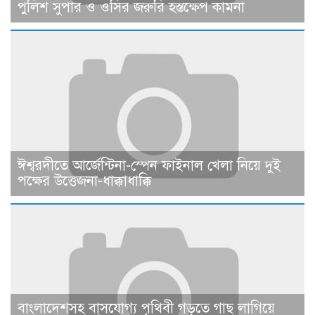
পুলিশ সুপার ও ওসির জরুরি হস্তক্ষেপ কামনা ​
ঈশ্বরদীতে আর্জেন্টিনা-স্পেন ফাইনাল খেলা নিয়ে দুই
পক্ষের উত্তেজনা-ধাক্কাধাক্কি
বাংলাদেশসহ বাসযোগ্য পৃথিবী গড়তে গাছ লাগিয়ে