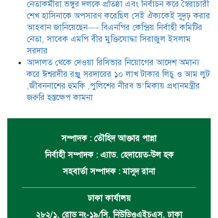
নেতাকর্মীরা ভঙ্গুর দলকে প্রতিষ্ঠা এবং নির্বাচন করে স্বৈরাচারী
শেখ হাসিনাকে অপসারণ করেছিল সেই ঐক্যকেই সুদৃঢ় করার
আহবান জানিয়েছেন—- বিএনপির কেন্দ্রিয় নির্বাহী কমিটির
নেতা, সাবেক এমপি বীর মুক্তিযোদ্ধা সিরাজুল ইসলাম
সরদার
আদালত থেকে দেওয়া রিসিভার নিয়োগের আদেশ অমান্য
করে ঈশ্বরদীর রঞ্জু সরদারের ১০ লাখ টাকার লিচু ও আম লুট
,জীবননাশের হুমকি ,পুলিশের নীরব ভ’মিকায় প্রধানমন্ত্রীর
জরুরি হস্তক্ষেপ কামনা
সম্পাদক : তৌহিদ আক্তার পান্না
নির্বাহী সম্পাদক : এ্যাড. হেদায়েত-উল হক
সহবার্তা সম্পাদক : মাসুদ রানা
ঢাকা কার্যালয়
২৮২/১, রোড নং-১৯/সি, নিউডিওএইচএস, ঢাকা