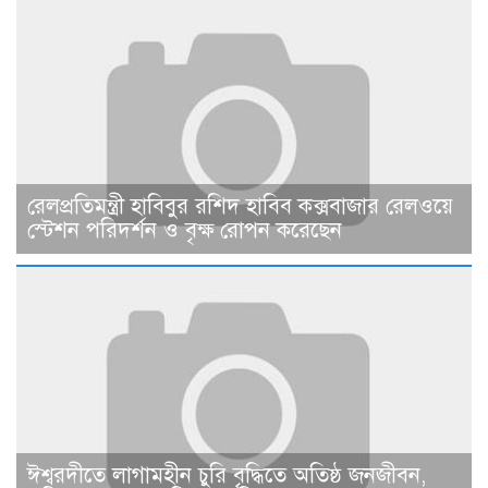
রেলপ্রতিমন্ত্রী হাবিবুর রশিদ হাবিব কক্সবাজার রেলওয়ে
স্টেশন পরিদর্শন ও বৃক্ষ রোপন করেছেন
ঈশ্বরদীতে লাগামহীন চুরি বৃদ্ধিতে অতিষ্ঠ জনজীবন,