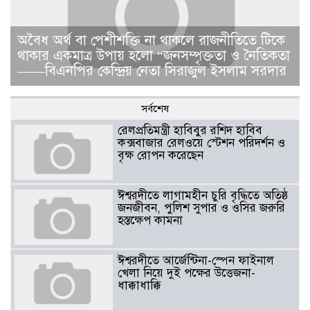
​​অবৈধ অর্থ বা পেশীশক্তি না থাকলে রাজনীতিতে টিকে
থাকার একমাত্র উপায় হলো “জনসম্পৃক্ততা ও নৈতিকতা
——বিএনপির কেন্দ্রিয় নেতা সিরাজুল ইসলাম সরদার
সর্বশেষ
রেলপ্রতিমন্ত্রী হাবিবুর রশিদ হাবিব
কক্সবাজার রেলওয়ে স্টেশন পরিদর্শন ও
বৃক্ষ রোপন করেছেন
ঈশ্বরদীতে লাগামহীন চুরি বৃদ্ধিতে অতিষ্ঠ
জনজীবন, পুলিশ সুপার ও ওসির জরুরি
হস্তক্ষেপ কামনা ​
ঈশ্বরদীতে আর্জেন্টিনা-স্পেন ফাইনাল
খেলা নিয়ে দুই পক্ষের উত্তেজনা-
ধাক্কাধাক্কি