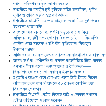
ডিবি টিমের বিশেষ অভিযানে রতন লাল
স্টেশন পরিদর্শন ও বৃক্ষ রোপন করেছেন
বিশ্বাসকে ৫০ বোতল কোডিন যুক্ত
ঈশ্বরদীতে লাগামহীন চুরি বৃদ্ধিতে অতিষ্ঠ জনজীবন, পুলিশ
সিরাপসহ গ্রেফতার
সুপার ও ওসির জরুরি হস্তক্ষেপ কামনা ​
ঈশ্বরদীতে বিএনপি নেত্রীর বিরুদ্ধে জমি ও
ঈশ্বরদীতে আর্জেন্টিনা-স্পেন ফাইনাল খেলা নিয়ে দুই পক্ষের
দোকান দখলের চেষ্টার অভিযোগে সংবাদ
উত্তেজনা-ধাক্কাধাক্কি
সম্মেলন
বাংলাদেশসহ বাসযোগ্য পৃথিবী গড়তে গাছ লাগিয়ে
অক্সিজেন ফ্যাক্টরী গড়ে তোলার বিকল্প নেই——বিএনপির
যে ঐক্যের মাধ্যমে ১৯৯১ সালে
কেন্দ্রিয় নেতা সাবেক এমপি বীর মুক্তিযোদ্ধা সিরাজুল
বিএনপির সকলস্তরের নেতাকর্মীরা ভঙ্গুর
ইসলাম সরদার
দলকে প্রতিষ্ঠা এবং নির্বাচন করে
আটঘরিয়ায় বিএনপি নেতার ভাতিজাকে ছাত্রলীগের সাধারণ সম্
স্বৈরাচারী শেখ হাসিনাকে অপসারণ
করেছিল সেই ঐক্যকেই সুদৃঢ় করার
​​অবৈধ অর্থ বা পেশীশক্তি না থাকলে রাজনীতিতে টিকে থাকার
আহবান জানিয়েছেন—- বিএনপির কেন্দ্রিয় নির্বাহী কমিটির নেতা,
একমাত্র উপায় হলো “জনসম্পৃক্ততা ও নৈতিকতা——
সাবেক এমপি বীর মুক্তিযোদ্ধা সিরাজুল ইসলাম সরদার
বিএনপির কেন্দ্রিয় নেতা সিরাজুল ইসলাম সরদার
মধুমতি এক্সপ্রেস ট্রেনে রেলওয়ে জেলা ডিবি টিমের বিশেষ
অভিযানে রতন লাল বিশ্বাসকে ৫০ বোতল কোডিন যুক্ত
সিরাপসহ গ্রেফতার
ঈশ্বরদীতে বিএনপি নেত্রীর বিরুদ্ধে জমি ও দোকান দখলের
চেষ্টার অভিযোগে সংবাদ সম্মেলন