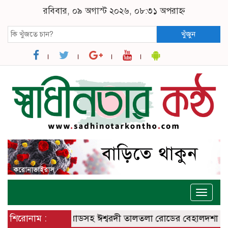
রবিবার, ০৯ অগাস্ট ২০২৬, ০৮:৩১ অপরাহ্ন
খুঁজুন
Toggle
naviga
্বরদী – বানেশ্বর রোডসহ ঈশ্বরদী তালতলা রোডের বেহালদশা
শিরোনাম :
রেলপ্র