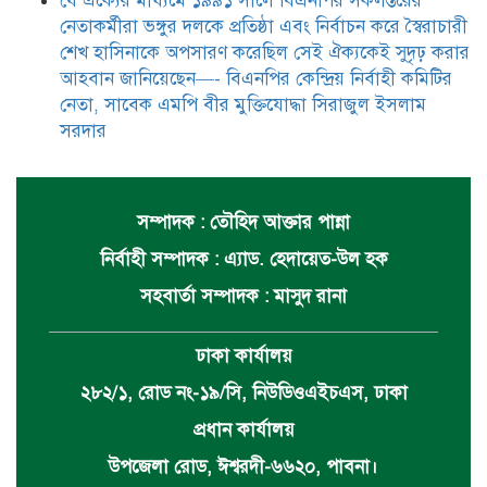
যে ঐক্যের মাধ্যমে ১৯৯১ সালে বিএনপির সকলস্তরের
নেতাকর্মীরা ভঙ্গুর দলকে প্রতিষ্ঠা এবং নির্বাচন করে স্বৈরাচারী
শেখ হাসিনাকে অপসারণ করেছিল সেই ঐক্যকেই সুদৃঢ় করার
আহবান জানিয়েছেন—- বিএনপির কেন্দ্রিয় নির্বাহী কমিটির
নেতা, সাবেক এমপি বীর মুক্তিযোদ্ধা সিরাজুল ইসলাম
সরদার
সম্পাদক : তৌহিদ আক্তার পান্না
নির্বাহী সম্পাদক : এ্যাড. হেদায়েত-উল হক
সহবার্তা সম্পাদক : মাসুদ রানা
ঢাকা কার্যালয়
২৮২/১, রোড নং-১৯/সি, নিউডিওএইচএস, ঢাকা
প্রধান কার্যালয়
উপজেলা রোড, ঈশ্বরদী-৬৬২০, পাবনা।