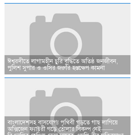
ঈশ্বরদীতে লাগামহীন চুরি বৃদ্ধিতে অতিষ্ঠ জনজীবন,
পুলিশ সুপার ও ওসির জরুরি হস্তক্ষেপ কামনা ​
বাংলাদেশসহ বাসযোগ্য পৃথিবী গড়তে গাছ লাগিয়ে
অক্সিজেন ফ্যাক্টরী গড়ে তোলার বিকল্প নেই——