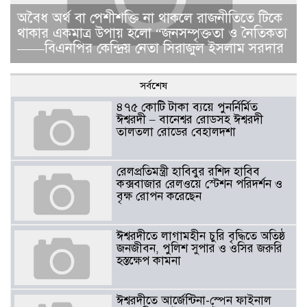
​​অবৈধ অর্থ বা পেশীশক্তি না থাকলে রাজনীতিতে টিকে
থাকার একমাত্র উপায় হলো “জনসম্পৃক্ততা ও নৈতিকতা
——বিএনপির কেন্দ্রিয় নেতা সিরাজুল ইসলাম সরদার
সর্বশেষ
৪৭৫ কোটি টাকা ব্যয়ে পুনর্নির্মিত
ঈশ্বরদী – বানেশ্বর রোডসহ ঈশ্বরদী
তালতলা রোডের বেহালদশা
রেলপ্রতিমন্ত্রী হাবিবুর রশিদ হাবিব
কক্সবাজার রেলওয়ে স্টেশন পরিদর্শন ও
বৃক্ষ রোপন করেছেন
ঈশ্বরদীতে লাগামহীন চুরি বৃদ্ধিতে অতিষ্ঠ
জনজীবন, পুলিশ সুপার ও ওসির জরুরি
হস্তক্ষেপ কামনা ​
ঈশ্বরদীতে আর্জেন্টিনা-স্পেন ফাইনাল