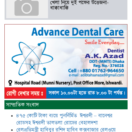
খেলা নিয়ে দুই পক্ষের উত্তেজনা-
ধাক্কাধাক্কি
বাংলাদেশসহ বাসযোগ্য পৃথিবী গড়তে
গাছ লাগিয়ে অক্সিজেন ফ্যাক্টরী গড়ে
তোলার বিকল্প নেই——বিএনপির
কেন্দ্রিয় নেতা সাবেক এমপি বীর
মুক্তিযোদ্ধা সিরাজুল ইসলাম সরদার
আটঘরিয়ায় বিএনপি নেতার ভাতিজাকে ছাত্রলীগের সাধারণ সম্পাদক 
​​অবৈধ অর্থ বা পেশীশক্তি না থাকলে
রাজনীতিতে টিকে থাকার একমাত্র উপায়
সাম্প্রতিক সংবাদ
হলো “জনসম্পৃক্ততা ও নৈতিকতা——
বিএনপির কেন্দ্রিয় নেতা সিরাজুল ইসলাম
৪৭৫ কোটি টাকা ব্যয়ে পুনর্নির্মিত ঈশ্বরদী – বানেশ্বর
সরদার
রোডসহ ঈশ্বরদী তালতলা রোডের বেহালদশা
মধুমতি এক্সপ্রেস ট্রেনে রেলওয়ে জেলা
রেলপ্রতিমন্ত্রী হাবিবুর রশিদ হাবিব কক্সবাজার রেলওয়ে