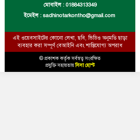
মোবাইল : 01884313349
ইমেইল :
sadhinotarkontho@gmail.com
এই ওয়েবসাইটের কোনো লেখা, ছবি, ভিডিও অনুমতি ছাড়া
ব্যবহার করা সম্পূর্ণ বেআইনি এবং শাস্তিযোগ্য অপরাধ
© প্রকাশক কর্তৃক সর্বস্বত্ব সংরক্ষিত
প্রযুক্তি সহায়তায়
সিসা হোস্ট