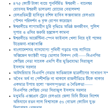
বিএনপির কেন্দ্রিয় নেতা সিরাজুল ইসলাম
৪৭৫ কোটি টাকা ব্যয়ে পুনর্নির্মিত ঈশ্বরদী – বানেশ্বর
সরদার
রোডসহ ঈশ্বরদী তালতলা রোডের বেহালদশা
মধুমতি এক্সপ্রেস ট্রেনে রেলওয়ে জেলা
রেলপ্রতিমন্ত্রী হাবিবুর রশিদ হাবিব কক্সবাজার রেলওয়ে
ডিবি টিমের বিশেষ অভিযানে রতন লাল
স্টেশন পরিদর্শন ও বৃক্ষ রোপন করেছেন
বিশ্বাসকে ৫০ বোতল কোডিন যুক্ত
ঈশ্বরদীতে লাগামহীন চুরি বৃদ্ধিতে অতিষ্ঠ জনজীবন, পুলিশ
সিরাপসহ গ্রেফতার
সুপার ও ওসির জরুরি হস্তক্ষেপ কামনা ​
ঈশ্বরদীতে বিএনপি নেত্রীর বিরুদ্ধে জমি ও
ঈশ্বরদীতে আর্জেন্টিনা-স্পেন ফাইনাল খেলা নিয়ে দুই পক্ষের
দোকান দখলের চেষ্টার অভিযোগে সংবাদ
উত্তেজনা-ধাক্কাধাক্কি
সম্মেলন
বাংলাদেশসহ বাসযোগ্য পৃথিবী গড়তে গাছ লাগিয়ে
অক্সিজেন ফ্যাক্টরী গড়ে তোলার বিকল্প নেই——বিএনপির
যে ঐক্যের মাধ্যমে ১৯৯১ সালে
কেন্দ্রিয় নেতা সাবেক এমপি বীর মুক্তিযোদ্ধা সিরাজুল
বিএনপির সকলস্তরের নেতাকর্মীরা ভঙ্গুর
ইসলাম সরদার
দলকে প্রতিষ্ঠা এবং নির্বাচন করে
আটঘরিয়ায় বিএনপি নেতার ভাতিজাকে ছাত্রলীগের সাধারণ সম্
স্বৈরাচারী শেখ হাসিনাকে অপসারণ
করেছিল সেই ঐক্যকেই সুদৃঢ় করার
​​অবৈধ অর্থ বা পেশীশক্তি না থাকলে রাজনীতিতে টিকে থাকার
আহবান জানিয়েছেন—- বিএনপির কেন্দ্রিয় নির্বাহী কমিটির নেতা,
একমাত্র উপায় হলো “জনসম্পৃক্ততা ও নৈতিকতা——
সাবেক এমপি বীর মুক্তিযোদ্ধা সিরাজুল ইসলাম সরদার
বিএনপির কেন্দ্রিয় নেতা সিরাজুল ইসলাম সরদার
মধুমতি এক্সপ্রেস ট্রেনে রেলওয়ে জেলা ডিবি টিমের বিশেষ
অভিযানে রতন লাল বিশ্বাসকে ৫০ বোতল কোডিন যুক্ত
সিরাপসহ গ্রেফতার