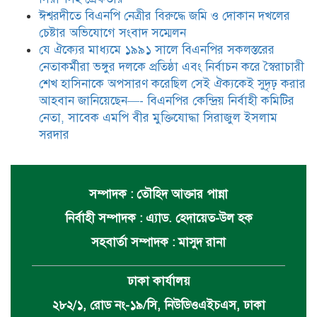
ঈশ্বরদীতে বিএনপি নেত্রীর বিরুদ্ধে জমি ও দোকান দখলের
চেষ্টার অভিযোগে সংবাদ সম্মেলন
যে ঐক্যের মাধ্যমে ১৯৯১ সালে বিএনপির সকলস্তরের
নেতাকর্মীরা ভঙ্গুর দলকে প্রতিষ্ঠা এবং নির্বাচন করে স্বৈরাচারী
শেখ হাসিনাকে অপসারণ করেছিল সেই ঐক্যকেই সুদৃঢ় করার
আহবান জানিয়েছেন—- বিএনপির কেন্দ্রিয় নির্বাহী কমিটির
নেতা, সাবেক এমপি বীর মুক্তিযোদ্ধা সিরাজুল ইসলাম
সরদার
সম্পাদক : তৌহিদ আক্তার পান্না
নির্বাহী সম্পাদক : এ্যাড. হেদায়েত-উল হক
সহবার্তা সম্পাদক : মাসুদ রানা
ঢাকা কার্যালয়
২৮২/১, রোড নং-১৯/সি, নিউডিওএইচএস, ঢাকা