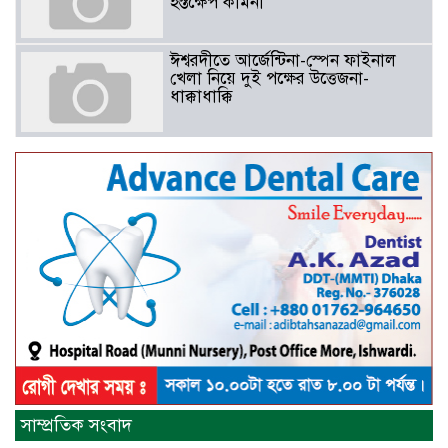
হস্তক্ষেপ কামনা ​
ঈশ্বরদীতে আর্জেন্টিনা-স্পেন ফাইনাল
খেলা নিয়ে দুই পক্ষের উত্তেজনা-
ধাক্কাধাক্কি
বাংলাদেশসহ বাসযোগ্য পৃথিবী গড়তে
গাছ লাগিয়ে অক্সিজেন ফ্যাক্টরী গড়ে
তোলার বিকল্প নেই——বিএনপির
কেন্দ্রিয় নেতা সাবেক এমপি বীর
মুক্তিযোদ্ধা সিরাজুল ইসলাম সরদার
আটঘরিয়ায় বিএনপি নেতার ভাতিজাকে ছাত্রলীগের সাধারণ সম্পাদক 
​​অবৈধ অর্থ বা পেশীশক্তি না থাকলে
রাজনীতিতে টিকে থাকার একমাত্র উপায়
সাম্প্রতিক সংবাদ
হলো “জনসম্পৃক্ততা ও নৈতিকতা——