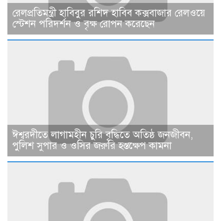
রেলপ্রতিমন্ত্রী হাবিবুর রশিদ হাবিব কক্সবাজার রেলওয়ে
স্টেশন পরিদর্শন ও বৃক্ষ রোপন করেছেন
ঈশ্বরদীতে লাগামহীন চুরি বৃদ্ধিতে অতিষ্ঠ জনজীবন,
পুলিশ সুপার ও ওসির জরুরি হস্তক্ষেপ কামনা ​