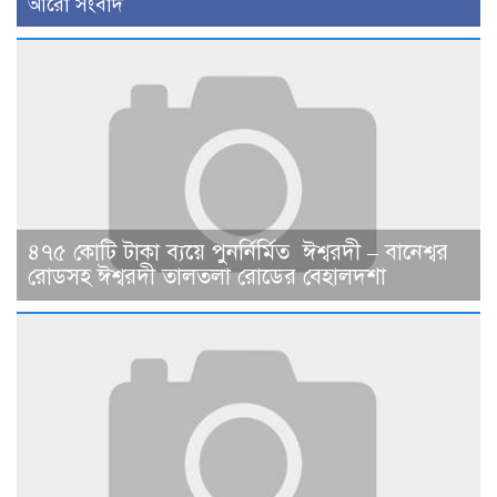
আরো সংবাদ
৪৭৫ কোটি টাকা ব্যয়ে পুনর্নির্মিত ঈশ্বরদী – বানেশ্বর
রোডসহ ঈশ্বরদী তালতলা রোডের বেহালদশা