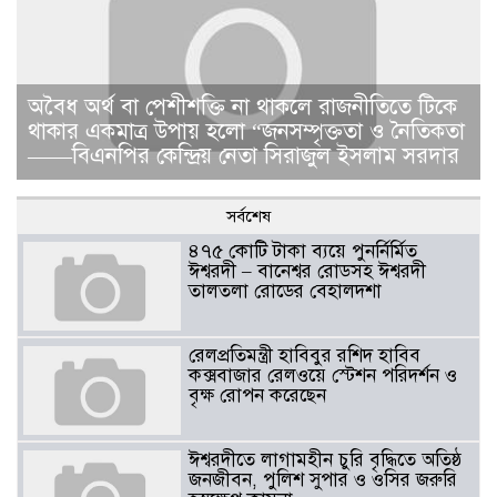
​​অবৈধ অর্থ বা পেশীশক্তি না থাকলে রাজনীতিতে টিকে
থাকার একমাত্র উপায় হলো “জনসম্পৃক্ততা ও নৈতিকতা
——বিএনপির কেন্দ্রিয় নেতা সিরাজুল ইসলাম সরদার
সর্বশেষ
৪৭৫ কোটি টাকা ব্যয়ে পুনর্নির্মিত
ঈশ্বরদী – বানেশ্বর রোডসহ ঈশ্বরদী
তালতলা রোডের বেহালদশা
রেলপ্রতিমন্ত্রী হাবিবুর রশিদ হাবিব
কক্সবাজার রেলওয়ে স্টেশন পরিদর্শন ও
বৃক্ষ রোপন করেছেন
ঈশ্বরদীতে লাগামহীন চুরি বৃদ্ধিতে অতিষ্ঠ
জনজীবন, পুলিশ সুপার ও ওসির জরুরি