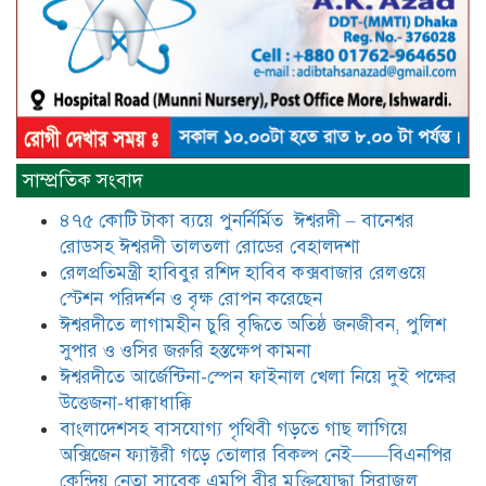
আটঘরিয়ায় বিএনপি নেতার ভাতিজাকে ছাত্রলীগের সাধারণ সম্পাদক 
​​অবৈধ অর্থ বা পেশীশক্তি না থাকলে
রাজনীতিতে টিকে থাকার একমাত্র উপায়
সাম্প্রতিক সংবাদ
হলো “জনসম্পৃক্ততা ও নৈতিকতা——
বিএনপির কেন্দ্রিয় নেতা সিরাজুল ইসলাম
৪৭৫ কোটি টাকা ব্যয়ে পুনর্নির্মিত ঈশ্বরদী – বানেশ্বর
সরদার
রোডসহ ঈশ্বরদী তালতলা রোডের বেহালদশা
মধুমতি এক্সপ্রেস ট্রেনে রেলওয়ে জেলা
রেলপ্রতিমন্ত্রী হাবিবুর রশিদ হাবিব কক্সবাজার রেলওয়ে
ডিবি টিমের বিশেষ অভিযানে রতন লাল
স্টেশন পরিদর্শন ও বৃক্ষ রোপন করেছেন
বিশ্বাসকে ৫০ বোতল কোডিন যুক্ত
ঈশ্বরদীতে লাগামহীন চুরি বৃদ্ধিতে অতিষ্ঠ জনজীবন, পুলিশ
সিরাপসহ গ্রেফতার
সুপার ও ওসির জরুরি হস্তক্ষেপ কামনা ​
ঈশ্বরদীতে বিএনপি নেত্রীর বিরুদ্ধে জমি ও
ঈশ্বরদীতে আর্জেন্টিনা-স্পেন ফাইনাল খেলা নিয়ে দুই পক্ষের
দোকান দখলের চেষ্টার অভিযোগে সংবাদ
উত্তেজনা-ধাক্কাধাক্কি
সম্মেলন
বাংলাদেশসহ বাসযোগ্য পৃথিবী গড়তে গাছ লাগিয়ে
অক্সিজেন ফ্যাক্টরী গড়ে তোলার বিকল্প নেই——বিএনপির
যে ঐক্যের মাধ্যমে ১৯৯১ সালে
কেন্দ্রিয় নেতা সাবেক এমপি বীর মুক্তিযোদ্ধা সিরাজুল