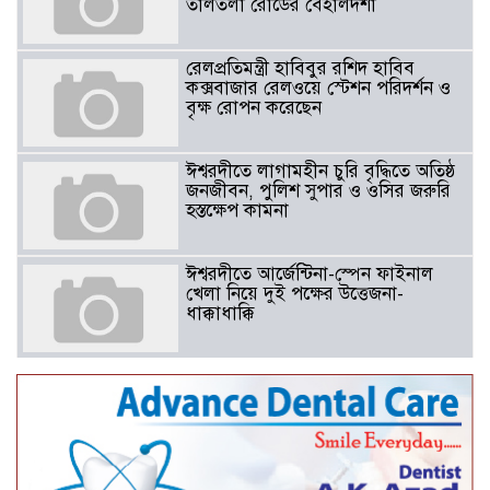
তালতলা রোডের বেহালদশা
রেলপ্রতিমন্ত্রী হাবিবুর রশিদ হাবিব
কক্সবাজার রেলওয়ে স্টেশন পরিদর্শন ও
বৃক্ষ রোপন করেছেন
ঈশ্বরদীতে লাগামহীন চুরি বৃদ্ধিতে অতিষ্ঠ
জনজীবন, পুলিশ সুপার ও ওসির জরুরি
হস্তক্ষেপ কামনা ​
ঈশ্বরদীতে আর্জেন্টিনা-স্পেন ফাইনাল
খেলা নিয়ে দুই পক্ষের উত্তেজনা-
ধাক্কাধাক্কি
বাংলাদেশসহ বাসযোগ্য পৃথিবী গড়তে
গাছ লাগিয়ে অক্সিজেন ফ্যাক্টরী গড়ে
তোলার বিকল্প নেই——বিএনপির
কেন্দ্রিয় নেতা সাবেক এমপি বীর
মুক্তিযোদ্ধা সিরাজুল ইসলাম সরদার