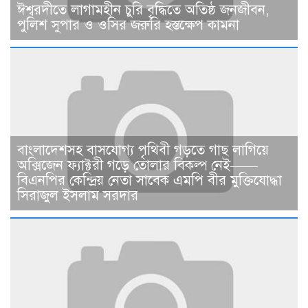
ঈশ্বরদীতে লাগামহীন চুরি বৃদ্ধিতে অতিষ্ঠ জনজীবন,
পুলিশ সুপার ও ওসির জরুরি হস্তক্ষেপ কামনা ​
বাংলাদেশসহ বাসযোগ্য পৃথিবী গড়তে গাছ লাগিয়ে
অক্সিজেন ফ্যাক্টরী গড়ে তোলার বিকল্প নেই——
বিএনপির কেন্দ্রিয় নেতা সাবেক এমপি বীর মুক্তিযোদ্ধা
সিরাজুল ইসলাম সরদার