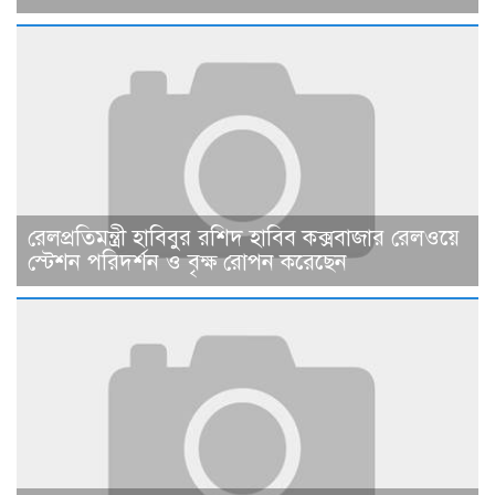
রেলপ্রতিমন্ত্রী হাবিবুর রশিদ হাবিব কক্সবাজার রেলওয়ে
স্টেশন পরিদর্শন ও বৃক্ষ রোপন করেছেন