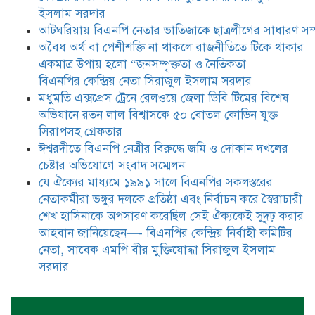
বিএনপির সকলস্তরের নেতাকর্মীরা ভঙ্গুর
ইসলাম সরদার
দলকে প্রতিষ্ঠা এবং নির্বাচন করে
আটঘরিয়ায় বিএনপি নেতার ভাতিজাকে ছাত্রলীগের সাধারণ সম্
স্বৈরাচারী শেখ হাসিনাকে অপসারণ
করেছিল সেই ঐক্যকেই সুদৃঢ় করার
​​অবৈধ অর্থ বা পেশীশক্তি না থাকলে রাজনীতিতে টিকে থাকার
আহবান জানিয়েছেন—- বিএনপির কেন্দ্রিয় নির্বাহী কমিটির নেতা,
একমাত্র উপায় হলো “জনসম্পৃক্ততা ও নৈতিকতা——
সাবেক এমপি বীর মুক্তিযোদ্ধা সিরাজুল ইসলাম সরদার
বিএনপির কেন্দ্রিয় নেতা সিরাজুল ইসলাম সরদার
মধুমতি এক্সপ্রেস ট্রেনে রেলওয়ে জেলা ডিবি টিমের বিশেষ
অভিযানে রতন লাল বিশ্বাসকে ৫০ বোতল কোডিন যুক্ত
সিরাপসহ গ্রেফতার
ঈশ্বরদীতে বিএনপি নেত্রীর বিরুদ্ধে জমি ও দোকান দখলের
চেষ্টার অভিযোগে সংবাদ সম্মেলন
যে ঐক্যের মাধ্যমে ১৯৯১ সালে বিএনপির সকলস্তরের
নেতাকর্মীরা ভঙ্গুর দলকে প্রতিষ্ঠা এবং নির্বাচন করে স্বৈরাচারী
শেখ হাসিনাকে অপসারণ করেছিল সেই ঐক্যকেই সুদৃঢ় করার
আহবান জানিয়েছেন—- বিএনপির কেন্দ্রিয় নির্বাহী কমিটির
নেতা, সাবেক এমপি বীর মুক্তিযোদ্ধা সিরাজুল ইসলাম
সরদার