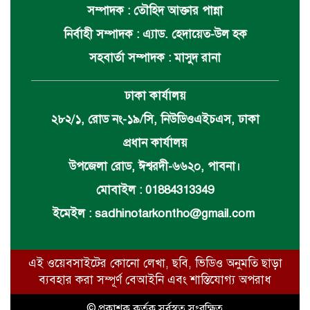
সম্পাদক : তৌহিদ আক্তার পান্না
নির্বাহী সম্পাদক : এ্যাড. হেদায়েত-উল হক
সহবার্তা সম্পাদক : মাসুদ রানা
ঢাকা কার্যালয়
২৮২/১, রোড নং-১৯/সি, নিউডিওএইচএস, ঢাকা
প্রধান কার্যালয়
উপজেলা রোড, ঈশ্বরদী-৬৬২০, পাবনা।
মোবাইল : 01884313349
ইমেইল :
sadhinotarkontho@gmail.com
এই ওয়েবসাইটের কোনো লেখা, ছবি, ভিডিও অনুমতি ছাড়া
ব্যবহার করা সম্পূর্ণ বেআইনি এবং শাস্তিযোগ্য অপরাধ
© প্রকাশক কর্তৃক সর্বস্বত্ব সংরক্ষিত