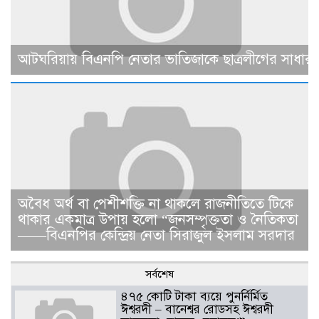
আটঘরিয়ায় বিএনপি নেতার ভাতিজাকে ছাত্রলীগের সাধারণ 
​​অবৈধ অর্থ বা পেশীশক্তি না থাকলে রাজনীতিতে টিকে
থাকার একমাত্র উপায় হলো “জনসম্পৃক্ততা ও নৈতিকতা
——বিএনপির কেন্দ্রিয় নেতা সিরাজুল ইসলাম সরদার
সর্বশেষ
৪৭৫ কোটি টাকা ব্যয়ে পুনর্নির্মিত
ঈশ্বরদী – বানেশ্বর রোডসহ ঈশ্বরদী