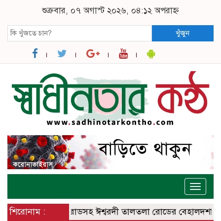
শুক্রবার, ০৭ অগাস্ট ২০২৬, ০৪:১২ অপরাহ্ন
খুঁজুন
Toggle
naviga
শ্বরদী – বানেশ্বর রোডসহ ঈশ্বরদী তালতলা রোডের বেহালদশা
শিরোনাম :
রেলপ্