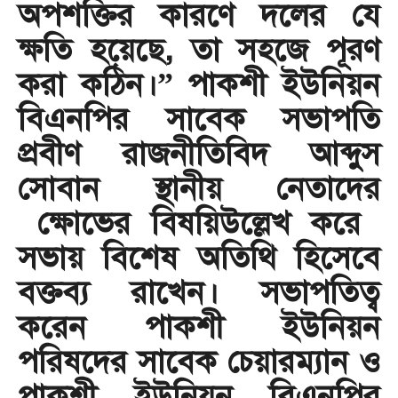
অপশক্তির কারণে দলের যে
ক্ষতি হয়েছে, তা সহজে পূরণ
করা কঠিন।” পাকশী ইউনিয়ন
বিএনপির সাবেক সভাপতি
প্রবীণ রাজনীতিবিদ আব্দুস
সোবান ​স্থানীয় নেতাদের
ক্ষোভের বিষয়িউল্লেখ করে ​
সভায় বিশেষ অতিথি হিসেবে
বক্তব্য রাখেন। সভাপতিত্ব
করেন পাকশী ইউনিয়ন
পরিষদের সাবেক চেয়ারম্যান ও
পাকশী ইউনিয়ন বিএনপির