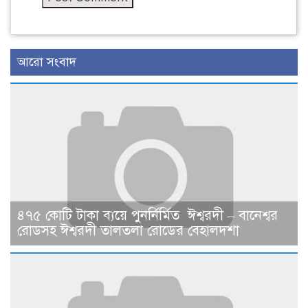
আরো সংবাদ
৪৭৫ কোটি টাকা ব্যয়ে পুনর্নির্মিত ঈশ্বরদী – বানেশ্বর
রোডসহ ঈশ্বরদী তালতলা রোডের বেহালদশা