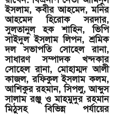
ইসলাম, কবীর আহমেদ, মনির
আহমেদ হিরোক সরদার,
সুলতানুল হক শাহিন, ভিপি
সাইদুল ইসলাম লিপন, শ্রমিক
দল সভাপতি সোহেল রানা,
সাধারণ সম্পাদক খন্দকার
সোহেল রানা, মোহাম্মদ আলী
কাজল, রফিকুল ইসলাম কলম,
আশিকুর রহমান, সিপলু, আব্দুস
সালাম রঞ্জু ও মাহমুদুর রহমান
মিঠুসহ বিভিন্ন পর্যায়ের