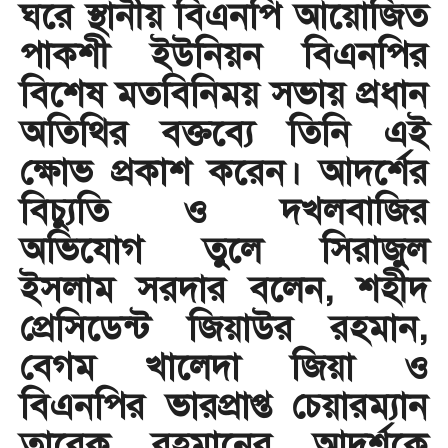
ঘরে স্থানীয় বিএনপি আয়োজিত
পাকশী ইউনিয়ন বিএনপির
বিশেষ মতবিনিময় সভায় প্রধান
অতিথির বক্তব্যে তিনি এই
ক্ষোভ প্রকাশ করেন। ​আদর্শের
বিচ্যুতি ও দখলবাজির
অভিযোগ তুলে ​সিরাজুল
ইসলাম সরদার বলেন, শহীদ
প্রেসিডেন্ট জিয়াউর রহমান,
বেগম খালেদা জিয়া ও
বিএনপির ভারপ্রাপ্ত চেয়ারম্যান
তারেক রহমানের আদর্শকে