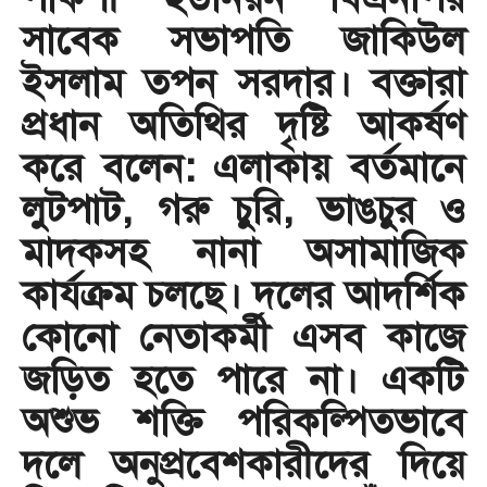
সাবেক সভাপতি জাকিউল
ইসলাম তপন সরদার। ​বক্তারা
প্রধান অতিথির দৃষ্টি আকর্ষণ
করে বলেন: ​এলাকায় বর্তমানে
লুটপাট, গরু চুরি, ভাঙচুর ও
মাদকসহ নানা অসামাজিক
কার্যক্রম চলছে। ​দলের আদর্শিক
কোনো নেতাকর্মী এসব কাজে
জড়িত হতে পারে না। ​একটি
অশুভ শক্তি পরিকল্পিতভাবে
দলে অনুপ্রবেশকারীদের দিয়ে