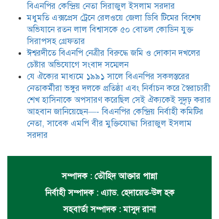
বিএনপির কেন্দ্রিয় নেতা সিরাজুল ইসলাম সরদার
মধুমতি এক্সপ্রেস ট্রেনে রেলওয়ে জেলা ডিবি টিমের বিশেষ
অভিযানে রতন লাল বিশ্বাসকে ৫০ বোতল কোডিন যুক্ত
সিরাপসহ গ্রেফতার
ঈশ্বরদীতে বিএনপি নেত্রীর বিরুদ্ধে জমি ও দোকান দখলের
চেষ্টার অভিযোগে সংবাদ সম্মেলন
যে ঐক্যের মাধ্যমে ১৯৯১ সালে বিএনপির সকলস্তরের
নেতাকর্মীরা ভঙ্গুর দলকে প্রতিষ্ঠা এবং নির্বাচন করে স্বৈরাচারী
শেখ হাসিনাকে অপসারণ করেছিল সেই ঐক্যকেই সুদৃঢ় করার
আহবান জানিয়েছেন—- বিএনপির কেন্দ্রিয় নির্বাহী কমিটির
নেতা, সাবেক এমপি বীর মুক্তিযোদ্ধা সিরাজুল ইসলাম
সরদার
সম্পাদক : তৌহিদ আক্তার পান্না
নির্বাহী সম্পাদক : এ্যাড. হেদায়েত-উল হক
সহবার্তা সম্পাদক : মাসুদ রানা