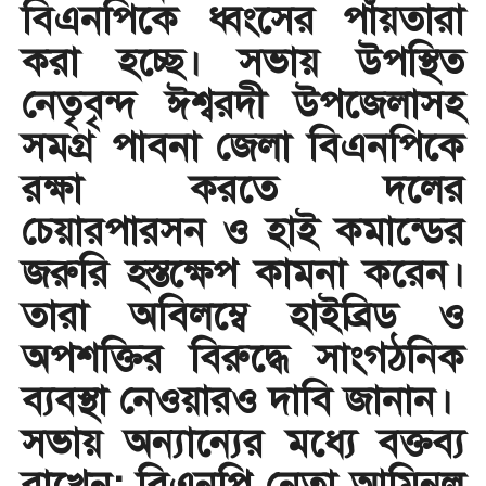
বিএনপিকে ধ্বংসের পাঁয়তারা
করা হচ্ছে। সভায় উপস্থিত
নেতৃবৃন্দ ঈশ্বরদী উপজেলাসহ
সমগ্র পাবনা জেলা বিএনপিকে
রক্ষা করতে দলের
চেয়ারপারসন ও হাই কমান্ডের
জরুরি হস্তক্ষেপ কামনা করেন।
তারা অবিলম্বে হাইব্রিড ও
অপশক্তির বিরুদ্ধে সাংগঠনিক
ব্যবস্থা নেওয়ারও দাবি জানান। ​
সভায় অন্যান্যের মধ্যে বক্তব্য
রাখেন: বিএনপি নেতা আমিনুল