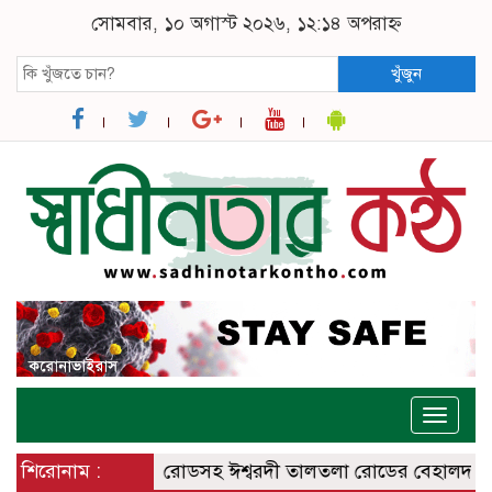
সোমবার, ১০ অগাস্ট ২০২৬, ১২:১৪ অপরাহ্ন
খুঁজুন
Toggle
naviga
শ্বরদী – বানেশ্বর রোডসহ ঈশ্বরদী তালতলা রোডের বেহালদশা
শিরোনাম :
রেলপ