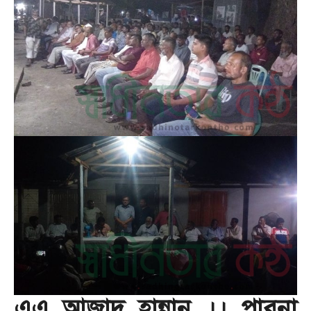
এএ আজাদ হান্নান ।। পাবনা