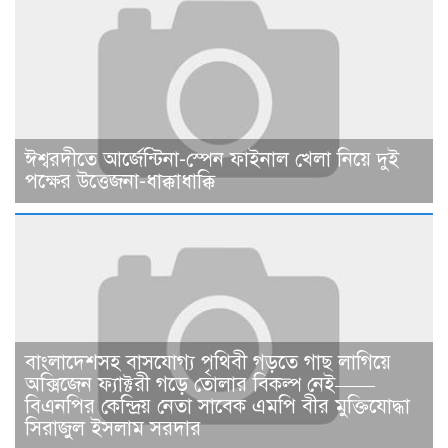
ঈশ্বরদীতে আর্জেন্টিনা-স্পেন ফাইনাল খেলা নিয়ে দুই
পক্ষের উত্তেজনা-ধাক্কাধাক্কি
বাংলাদেশসহ বাসযোগ্য পৃথিবী গড়তে গাছ লাগিয়ে
অক্সিজেন ফ্যাক্টরী গড়ে তোলার বিকল্প নেই——
বিএনপির কেন্দ্রিয় নেতা সাবেক এমপি বীর মুক্তিযোদ্ধা
সিরাজুল ইসলাম সরদার