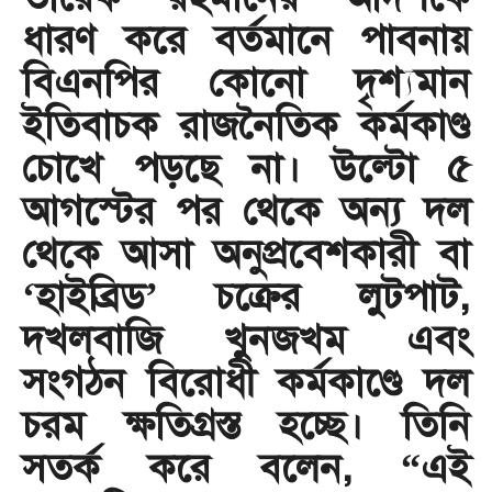
ধারণ করে বর্তমানে পাবনায়
বিএনপির কোনো দৃশ্যমান
ইতিবাচক রাজনৈতিক কর্মকাণ্ড
চোখে পড়ছে না। উল্টো ৫
আগস্টের পর থেকে অন্য দল
থেকে আসা অনুপ্রবেশকারী বা
‘হাইব্রিড’ চক্রের লুটপাট,
দখলবাজি খুনজখম এবং
সংগঠন বিরোধী কর্মকাণ্ডে দল
চরম ক্ষতিগ্রস্ত হচ্ছে। তিনি
সতর্ক করে বলেন, “এই