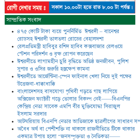
​​অবৈধ অর্থ বা পেশীশক্তি না থাকলে
রাজনীতিতে টিকে থাকার একমাত্র উপায়
সাম্প্রতিক সংবাদ
হলো “জনসম্পৃক্ততা ও নৈতিকতা——
বিএনপির কেন্দ্রিয় নেতা সিরাজুল ইসলাম
৪৭৫ কোটি টাকা ব্যয়ে পুনর্নির্মিত ঈশ্বরদী – বানেশ্বর
সরদার
রোডসহ ঈশ্বরদী তালতলা রোডের বেহালদশা
মধুমতি এক্সপ্রেস ট্রেনে রেলওয়ে জেলা
রেলপ্রতিমন্ত্রী হাবিবুর রশিদ হাবিব কক্সবাজার রেলওয়ে
ডিবি টিমের বিশেষ অভিযানে রতন লাল
স্টেশন পরিদর্শন ও বৃক্ষ রোপন করেছেন
বিশ্বাসকে ৫০ বোতল কোডিন যুক্ত
ঈশ্বরদীতে লাগামহীন চুরি বৃদ্ধিতে অতিষ্ঠ জনজীবন, পুলিশ
সিরাপসহ গ্রেফতার
সুপার ও ওসির জরুরি হস্তক্ষেপ কামনা ​
ঈশ্বরদীতে বিএনপি নেত্রীর বিরুদ্ধে জমি ও
ঈশ্বরদীতে আর্জেন্টিনা-স্পেন ফাইনাল খেলা নিয়ে দুই পক্ষের
দোকান দখলের চেষ্টার অভিযোগে সংবাদ
উত্তেজনা-ধাক্কাধাক্কি
সম্মেলন
বাংলাদেশসহ বাসযোগ্য পৃথিবী গড়তে গাছ লাগিয়ে
অক্সিজেন ফ্যাক্টরী গড়ে তোলার বিকল্প নেই——বিএনপির
যে ঐক্যের মাধ্যমে ১৯৯১ সালে
কেন্দ্রিয় নেতা সাবেক এমপি বীর মুক্তিযোদ্ধা সিরাজুল
বিএনপির সকলস্তরের নেতাকর্মীরা ভঙ্গুর
ইসলাম সরদার
দলকে প্রতিষ্ঠা এবং নির্বাচন করে
আটঘরিয়ায় বিএনপি নেতার ভাতিজাকে ছাত্রলীগের সাধারণ সম্
স্বৈরাচারী শেখ হাসিনাকে অপসারণ
করেছিল সেই ঐক্যকেই সুদৃঢ় করার
​​অবৈধ অর্থ বা পেশীশক্তি না থাকলে রাজনীতিতে টিকে থাকার
আহবান জানিয়েছেন—- বিএনপির কেন্দ্রিয় নির্বাহী কমিটির নেতা,
একমাত্র উপায় হলো “জনসম্পৃক্ততা ও নৈতিকতা——
সাবেক এমপি বীর মুক্তিযোদ্ধা সিরাজুল ইসলাম সরদার