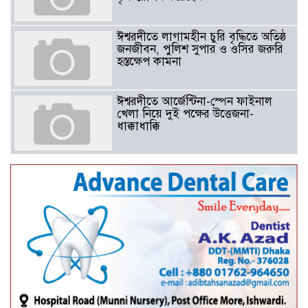
ঈশ্বরদীতে লাগামহীন চুরি বৃদ্ধিতে অতিষ্ঠ
জনজীবন, পুলিশ সুপার ও ওসির জরুরি
হস্তক্ষেপ কামনা ​
ঈশ্বরদীতে আর্জেন্টিনা-স্পেন ফাইনাল
খেলা নিয়ে দুই পক্ষের উত্তেজনা-
ধাক্কাধাক্কি
বাংলাদেশসহ বাসযোগ্য পৃথিবী গড়তে
গাছ লাগিয়ে অক্সিজেন ফ্যাক্টরী গড়ে
তোলার বিকল্প নেই——বিএনপির
কেন্দ্রিয় নেতা সাবেক এমপি বীর
মুক্তিযোদ্ধা সিরাজুল ইসলাম সরদার
আটঘরিয়ায় বিএনপি নেতার ভাতিজাকে ছাত্রলীগের সাধারণ সম্পাদক 