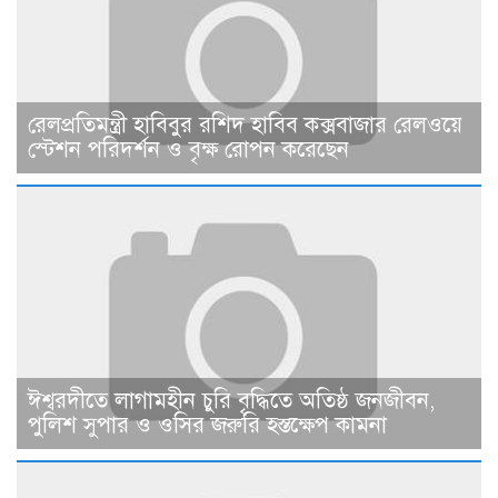
রেলপ্রতিমন্ত্রী হাবিবুর রশিদ হাবিব কক্সবাজার রেলওয়ে
স্টেশন পরিদর্শন ও বৃক্ষ রোপন করেছেন
ঈশ্বরদীতে লাগামহীন চুরি বৃদ্ধিতে অতিষ্ঠ জনজীবন,
পুলিশ সুপার ও ওসির জরুরি হস্তক্ষেপ কামনা ​