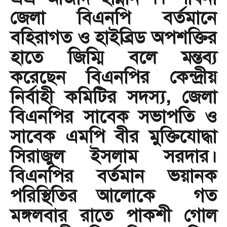
জেলা বিএনপি বর্তমানে
বহিরাগত ও হাইব্রিড অপশক্তির
হাতে জিম্মি বলে মন্তব্য
করেছেন বিএনপির কেন্দ্রীয়
নির্বাহী কমিটির সদস্য, জেলা
বিএনপির সাবেক সভাপতি ও
সাবেক এমপি বীর মুক্তিযোদ্ধা
সিরাজুল ইসলাম সরদার।
বিএনপির বর্তমান ভয়ানক
পরিস্থিতির আলোকে গত
মঙ্গলবার রাতে পাকশী গোল