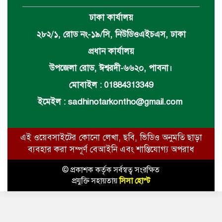
ঢাকা কার্যালয়
২৮২/১, রোড নং-১৯/সি, নিউডিওএইচএস, ঢাকা
প্রধান কার্যালয়
উপজেলা রোড, ঈশ্বরদী-৬৬২০, পাবনা।
মোবাইল : 01884313349
ইমেইল :
sadhinotarkontho@gmail.com
এই ওয়েবসাইটের কোনো লেখা, ছবি, ভিডিও অনুমতি ছাড়া
ব্যবহার করা সম্পূর্ণ বেআইনি এবং শাস্তিযোগ্য অপরাধ
© প্রকাশক কর্তৃক সর্বস্বত্ব সংরক্ষিত
প্রযুক্তি সহায়তায়
সিসা হোস্ট