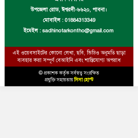
উপজেলা রোড, ঈশ্বরদী-৬৬২০, পাবনা।
মোবাইল : 01884313349
ইমেইল :
sadhinotarkontho@gmail.com
এই ওয়েবসাইটের কোনো লেখা, ছবি, ভিডিও অনুমতি ছাড়া
ব্যবহার করা সম্পূর্ণ বেআইনি এবং শাস্তিযোগ্য অপরাধ
© প্রকাশক কর্তৃক সর্বস্বত্ব সংরক্ষিত
প্রযুক্তি সহায়তায়
সিসা হোস্ট