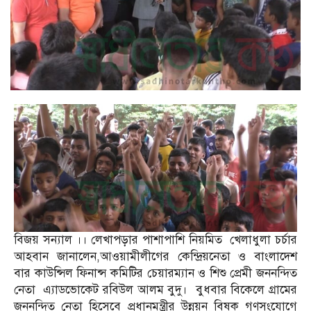
বিজয় সন্যাল ।। লেখাপড়ার পাশাপাশি নিয়মিত খেলাধুলা চর্চার
আহবান জানালেন,আওয়ামীলীগের কেন্দ্রিয়নেতা ও বাংলাদেশ
বার কাউন্সিল ফিনান্স কমিটির চেয়ারম্যান ও শিশু প্রেমী জননন্দিত
নেতা এ্যাডভোকেট রবিউল আলম বুদু। বুধবার বিকেলে গ্রামের
জননন্দিত নেতা হিসেবে প্রধানমন্ত্রীর উন্নয়ন বিষক গণসংযোগে