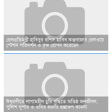
রেলপ্রতিমন্ত্রী হাবিবুর রশিদ হাবিব কক্সবাজার রেলওয়ে
স্টেশন পরিদর্শন ও বৃক্ষ রোপন করেছেন
ঈশ্বরদীতে লাগামহীন চুরি বৃদ্ধিতে অতিষ্ঠ জনজীবন,
পুলিশ সুপার ও ওসির জরুরি হস্তক্ষেপ কামনা ​