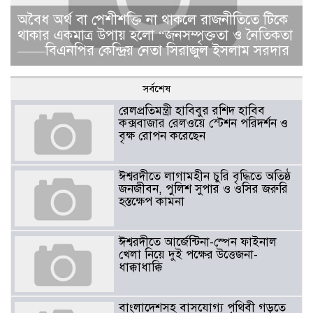
​​অবৈধ অর্থ বা পেশীশক্তি না থাকলে রাজনীতিতে টিকে
থাকার একমাত্র উপায় হলো “জনসম্পৃক্ততা ও নৈতিকতা
——বিএনপির কেন্দ্রিয় নেতা সিরাজুল ইসলাম সরদার
সর্বশেষ
রেলপ্রতিমন্ত্রী হাবিবুর রশিদ হাবিব
কক্সবাজার রেলওয়ে স্টেশন পরিদর্শন ও
বৃক্ষ রোপন করেছেন
ঈশ্বরদীতে লাগামহীন চুরি বৃদ্ধিতে অতিষ্ঠ
জনজীবন, পুলিশ সুপার ও ওসির জরুরি
হস্তক্ষেপ কামনা ​
ঈশ্বরদীতে আর্জেন্টিনা-স্পেন ফাইনাল
খেলা নিয়ে দুই পক্ষের উত্তেজনা-
ধাক্কাধাক্কি
বাংলাদেশসহ বাসযোগ্য পৃথিবী গড়তে