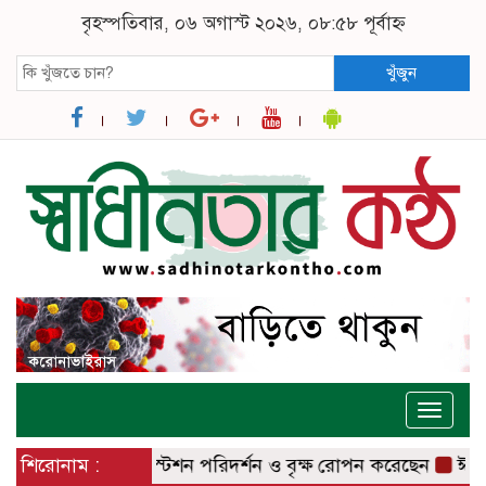
বৃহস্পতিবার, ০৬ অগাস্ট ২০২৬, ০৮:৫৮ পূর্বাহ্ন
খুঁজুন
Toggle
naviga
বাজার রেলওয়ে স্টেশন পরিদর্শন ও বৃক্ষ রোপন করেছেন
শিরোনাম :
ঈশ্বরদীতে ল