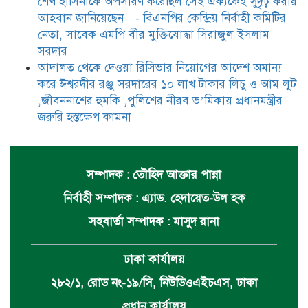
শেখ হাসিনাকে অপসারণ করেছিল সেই ঐক্যকেই সুদৃঢ় করার
আহবান জানিয়েছেন—- বিএনপির কেন্দ্রিয় নির্বাহী কমিটির
নেতা, সাবেক এমপি বীর মুক্তিযোদ্ধা সিরাজুল ইসলাম
সরদার
আদালত থেকে দেওয়া রিসিভার নিয়োগের আদেশ অমান্য
করে ঈশ্বরদীর রঞ্জু সরদারের ১০ লাখ টাকার লিচু ও আম লুট
,জীবননাশের হুমকি ,পুলিশের নীরব ভ’মিকায় প্রধানমন্ত্রীর
জরুরি হস্তক্ষেপ কামনা
সম্পাদক : তৌহিদ আক্তার পান্না
নির্বাহী সম্পাদক : এ্যাড. হেদায়েত-উল হক
সহবার্তা সম্পাদক : মাসুদ রানা
ঢাকা কার্যালয়
২৮২/১, রোড নং-১৯/সি, নিউডিওএইচএস, ঢাকা
প্রধান কার্যালয়