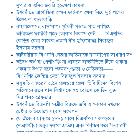
দোকান দখলের চেষ্টার অভিযোগে সংবাদ
সুপার ও ওসির জরুরি হস্তক্ষেপ কামনা ​
সম্মেলন
ঈশ্বরদীতে আর্জেন্টিনা-স্পেন ফাইনাল খেলা নিয়ে দুই পক্ষের
উত্তেজনা-ধাক্কাধাক্কি
যে ঐক্যের মাধ্যমে ১৯৯১ সালে
বাংলাদেশসহ বাসযোগ্য পৃথিবী গড়তে গাছ লাগিয়ে
বিএনপির সকলস্তরের নেতাকর্মীরা ভঙ্গুর
অক্সিজেন ফ্যাক্টরী গড়ে তোলার বিকল্প নেই——বিএনপির
দলকে প্রতিষ্ঠা এবং নির্বাচন করে
কেন্দ্রিয় নেতা সাবেক এমপি বীর মুক্তিযোদ্ধা সিরাজুল
স্বৈরাচারী শেখ হাসিনাকে অপসারণ
করেছিল সেই ঐক্যকেই সুদৃঢ় করার
ইসলাম সরদার
আহবান জানিয়েছেন—- বিএনপির কেন্দ্রিয় নির্বাহী কমিটির নেতা,
আটঘরিয়ায় বিএনপি নেতার ভাতিজাকে ছাত্রলীগের সাধারণ সম্
সাবেক এমপি বীর মুক্তিযোদ্ধা সিরাজুল ইসলাম সরদার
​​অবৈধ অর্থ বা পেশীশক্তি না থাকলে রাজনীতিতে টিকে থাকার
একমাত্র উপায় হলো “জনসম্পৃক্ততা ও নৈতিকতা——
আদালত থেকে দেওয়া রিসিভার
নিয়োগের আদেশ অমান্য করে ঈশ্বরদীর
বিএনপির কেন্দ্রিয় নেতা সিরাজুল ইসলাম সরদার
রঞ্জু সরদারের ১০ লাখ টাকার লিচু ও
মধুমতি এক্সপ্রেস ট্রেনে রেলওয়ে জেলা ডিবি টিমের বিশেষ
আম লুট ,জীবননাশের হুমকি ,পুলিশের
অভিযানে রতন লাল বিশ্বাসকে ৫০ বোতল কোডিন যুক্ত
নীরব ভ’মিকায় প্রধানমন্ত্রীর জরুরি
হস্তক্ষেপ কামনা
সিরাপসহ গ্রেফতার
ঈশ্বরদীতে বিএনপি নেত্রীর বিরুদ্ধে জমি ও দোকান দখলের
চেষ্টার অভিযোগে সংবাদ সম্মেলন
যে ঐক্যের মাধ্যমে ১৯৯১ সালে বিএনপির সকলস্তরের
নেতাকর্মীরা ভঙ্গুর দলকে প্রতিষ্ঠা এবং নির্বাচন করে স্বৈরাচারী