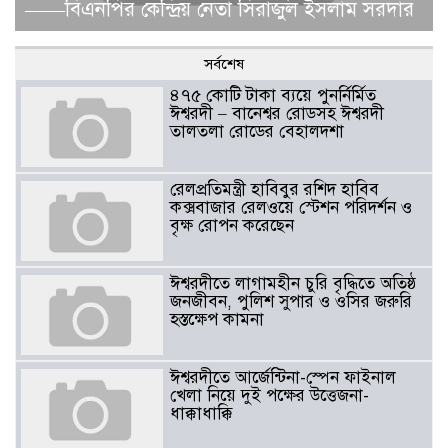
——বিএনপির কেন্দ্রিয় নেতা সিরাজুল ইসলাম সরদার
সর্বশেষ
৪৭৫ কোটি টাকা ব্যয়ে পুনর্নির্মিত
ঈশ্বরদী – বানেশ্বর রোডসহ ঈশ্বরদী
তালতলা রোডের বেহালদশা
রেলপ্রতিমন্ত্রী হাবিবুর রশিদ হাবিব
কক্সবাজার রেলওয়ে স্টেশন পরিদর্শন ও
বৃক্ষ রোপন করেছেন
ঈশ্বরদীতে লাগামহীন চুরি বৃদ্ধিতে অতিষ্ঠ
জনজীবন, পুলিশ সুপার ও ওসির জরুরি
হস্তক্ষেপ কামনা ​
ঈশ্বরদীতে আর্জেন্টিনা-স্পেন ফাইনাল
খেলা নিয়ে দুই পক্ষের উত্তেজনা-
ধাক্কাধাক্কি