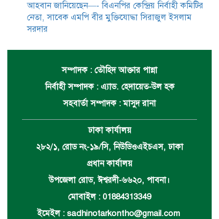
আহবান জানিয়েছেন—- বিএনপির কেন্দ্রিয় নির্বাহী কমিটির
নেতা, সাবেক এমপি বীর মুক্তিযোদ্ধা সিরাজুল ইসলাম
সরদার
সম্পাদক : তৌহিদ আক্তার পান্না
নির্বাহী সম্পাদক : এ্যাড. হেদায়েত-উল হক
সহবার্তা সম্পাদক : মাসুদ রানা
ঢাকা কার্যালয়
২৮২/১, রোড নং-১৯/সি, নিউডিওএইচএস, ঢাকা
প্রধান কার্যালয়
উপজেলা রোড, ঈশ্বরদী-৬৬২০, পাবনা।
মোবাইল : 01884313349
ইমেইল :
sadhinotarkontho@gmail.com