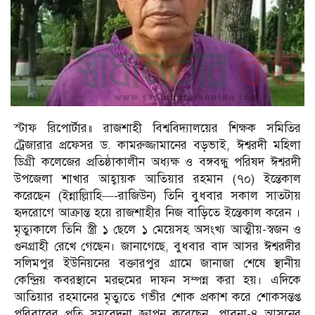
স্টাফ রিপোর্টার॥ রাজশাহী বিশ্ববিদ্যালয়ের শিক্ষক সমিতির
ট্রেজারার প্রফেসর ড. কামরুজ্জামানের বড়ভাই, ঈশ্বরদী মহিলা
ডিগ্রী কলেজের প্রতিষ্ঠাকালীন অধ্যক্ষ ও বঙ্গবন্ধু পরিষদ ঈশ্বরদী
উপজেলা শাখার আহ্বায়ক আতিয়ার রহমান (৭০) ইন্তেকাল
করেছেন (ইন্নাল্লিাহি—-রাজিউন) তিনি বুধবার সকাল সাতটায়
হৃদরোগে আক্রান্ত হয়ে রাজশাহীর নিজ বাড়িতে ইন্তেকাল করেন ।
মৃত্যুকালে তিনি স্ত্রী ১ ছেলে ১ মেয়েসহ অসংখ্য আত্মীয়-স্বজন ও
গুনগ্রাহী রেখে গেছেন। জানাগেছে, বুধবার বাদ আসর ঈশ্বরদীর
সলিমপুর ইউনিয়নের বক্তারপুর গ্রামে জানাজা শেষে স্থানীয়
কেন্দ্রিয় কবরস্থানে মরহুমের দাফন সম্পন্ন করা হয়। এদিকে
আতিয়ার রহমানের মৃত্যুতে গভীর শোক প্রকাশ করে শোকসন্তপ্ত
পরিবারের প্রতি সমবেদনা জ্ঞাপন করেছেন, পাবনা-৪ আসনের