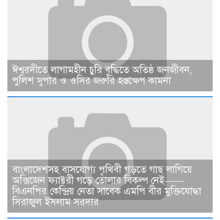
ঈশ্বরদীতে লাগামহীন চুরি বৃদ্ধিতে অতিষ্ঠ জনজীবন,
পুলিশ সুপার ও ওসির জরুরি হস্তক্ষেপ কামনা ​
বাংলাদেশসহ বাসযোগ্য পৃথিবী গড়তে গাছ লাগিয়ে
অক্সিজেন ফ্যাক্টরী গড়ে তোলার বিকল্প নেই——
বিএনপির কেন্দ্রিয় নেতা সাবেক এমপি বীর মুক্তিযোদ্ধা
সিরাজুল ইসলাম সরদার