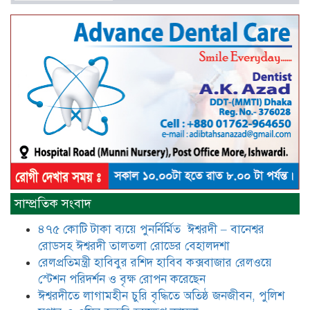
বাংলাদেশসহ বাসযোগ্য পৃথিবী গড়তে
গাছ লাগিয়ে অক্সিজেন ফ্যাক্টরী গড়ে
তোলার বিকল্প নেই——বিএনপির
কেন্দ্রিয় নেতা সাবেক এমপি বীর
মুক্তিযোদ্ধা সিরাজুল ইসলাম সরদার
আটঘরিয়ায় বিএনপি নেতার ভাতিজাকে ছাত্রলীগের সাধারণ সম্পাদক 
​​অবৈধ অর্থ বা পেশীশক্তি না থাকলে
রাজনীতিতে টিকে থাকার একমাত্র উপায়
সাম্প্রতিক সংবাদ
হলো “জনসম্পৃক্ততা ও নৈতিকতা——
বিএনপির কেন্দ্রিয় নেতা সিরাজুল ইসলাম
৪৭৫ কোটি টাকা ব্যয়ে পুনর্নির্মিত ঈশ্বরদী – বানেশ্বর
সরদার
রোডসহ ঈশ্বরদী তালতলা রোডের বেহালদশা
মধুমতি এক্সপ্রেস ট্রেনে রেলওয়ে জেলা
রেলপ্রতিমন্ত্রী হাবিবুর রশিদ হাবিব কক্সবাজার রেলওয়ে
ডিবি টিমের বিশেষ অভিযানে রতন লাল
স্টেশন পরিদর্শন ও বৃক্ষ রোপন করেছেন
বিশ্বাসকে ৫০ বোতল কোডিন যুক্ত
ঈশ্বরদীতে লাগামহীন চুরি বৃদ্ধিতে অতিষ্ঠ জনজীবন, পুলিশ
সিরাপসহ গ্রেফতার