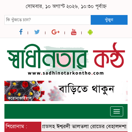
সোমবার, ১০ অগাস্ট ২০২৬, ১০:৩০ পূর্বাহ্ন
খুঁজুন
Toggle
naviga
্বরদী – বানেশ্বর রোডসহ ঈশ্বরদী তালতলা রোডের বেহালদশা
শিরোনাম :
রেলপ্র