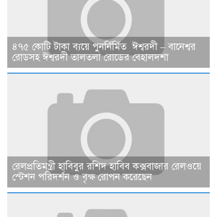
৪৭৫ কোটি টাকা ব্যয়ে পুনর্নির্মিত ঈশ্বরদী – বানেশ্বর
রোডসহ ঈশ্বরদী তালতলা রোডের বেহালদশা
রেলপ্রতিমন্ত্রী হাবিবুর রশিদ হাবিব কক্সবাজার রেলওয়ে
স্টেশন পরিদর্শন ও বৃক্ষ রোপন করেছেন