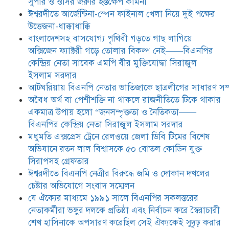
সুপার ও ওসির জরুরি হস্তক্ষেপ কামনা ​
ঈশ্বরদীতে বিএনপি নেত্রীর বিরুদ্ধে জমি ও
ঈশ্বরদীতে আর্জেন্টিনা-স্পেন ফাইনাল খেলা নিয়ে দুই পক্ষের
দোকান দখলের চেষ্টার অভিযোগে সংবাদ
উত্তেজনা-ধাক্কাধাক্কি
সম্মেলন
বাংলাদেশসহ বাসযোগ্য পৃথিবী গড়তে গাছ লাগিয়ে
অক্সিজেন ফ্যাক্টরী গড়ে তোলার বিকল্প নেই——বিএনপির
যে ঐক্যের মাধ্যমে ১৯৯১ সালে
কেন্দ্রিয় নেতা সাবেক এমপি বীর মুক্তিযোদ্ধা সিরাজুল
বিএনপির সকলস্তরের নেতাকর্মীরা ভঙ্গুর
ইসলাম সরদার
দলকে প্রতিষ্ঠা এবং নির্বাচন করে
আটঘরিয়ায় বিএনপি নেতার ভাতিজাকে ছাত্রলীগের সাধারণ সম্
স্বৈরাচারী শেখ হাসিনাকে অপসারণ
করেছিল সেই ঐক্যকেই সুদৃঢ় করার
​​অবৈধ অর্থ বা পেশীশক্তি না থাকলে রাজনীতিতে টিকে থাকার
আহবান জানিয়েছেন—- বিএনপির কেন্দ্রিয় নির্বাহী কমিটির নেতা,
একমাত্র উপায় হলো “জনসম্পৃক্ততা ও নৈতিকতা——
সাবেক এমপি বীর মুক্তিযোদ্ধা সিরাজুল ইসলাম সরদার
বিএনপির কেন্দ্রিয় নেতা সিরাজুল ইসলাম সরদার
মধুমতি এক্সপ্রেস ট্রেনে রেলওয়ে জেলা ডিবি টিমের বিশেষ
অভিযানে রতন লাল বিশ্বাসকে ৫০ বোতল কোডিন যুক্ত
সিরাপসহ গ্রেফতার
ঈশ্বরদীতে বিএনপি নেত্রীর বিরুদ্ধে জমি ও দোকান দখলের
চেষ্টার অভিযোগে সংবাদ সম্মেলন
যে ঐক্যের মাধ্যমে ১৯৯১ সালে বিএনপির সকলস্তরের
নেতাকর্মীরা ভঙ্গুর দলকে প্রতিষ্ঠা এবং নির্বাচন করে স্বৈরাচারী
শেখ হাসিনাকে অপসারণ করেছিল সেই ঐক্যকেই সুদৃঢ় করার