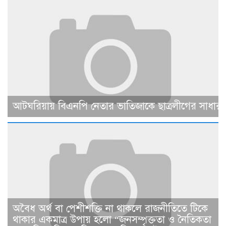
আটঘরিয়ায় বিএনপি নেতার ভাতিজাকে ছাত্রলীগের সাধারণ 
​​অবৈধ অর্থ বা পেশীশক্তি না থাকলে রাজনীতিতে টিকে
থাকার একমাত্র উপায় হলো “জনসম্পৃক্ততা ও নৈতিকতা