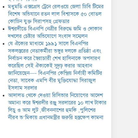
ঈশ্বরদীর রঞ্জু সরদারের ১০ লাখ
মধুমতি এক্সপ্রেস ট্রেনে রেলওয়ে জেলা ডিবি টিমের
টাকার লিচু ও আম লুট
,জীবননাশের হুমকি ,পুলিশের
বিশেষ অভিযানে রতন লাল বিশ্বাসকে ৫০ বোতল
ীরব ভ’মিকায় প্রধানমন্ত্রীর জরুরি হস্তক্ষেপ কামনা
কোডিন যুক্ত সিরাপসহ গ্রেফতার
ঈশ্বরদীতে বিএনপি নেত্রীর বিরুদ্ধে জমি ও দোকান
দখলের চেষ্টার অভিযোগে সংবাদ সম্মেলন
যে ঐক্যের মাধ্যমে ১৯৯১ সালে বিএনপির
সকলস্তরের নেতাকর্মীরা ভঙ্গুর দলকে প্রতিষ্ঠা এবং
নির্বাচন করে স্বৈরাচারী শেখ হাসিনাকে অপসারণ
করেছিল সেই ঐক্যকেই সুদৃঢ় করার আহবান
জানিয়েছেন—- বিএনপির কেন্দ্রিয় নির্বাহী কমিটির
নেতা, সাবেক এমপি বীর মুক্তিযোদ্ধা সিরাজুল
ইসলাম সরদার
আদালত থেকে দেওয়া রিসিভার নিয়োগের আদেশ
অমান্য করে ঈশ্বরদীর রঞ্জু সরদারের ১০ লাখ টাকার
লিচু ও আম লুট ,জীবননাশের হুমকি ,পুলিশের
নীরব ভ’মিকায় প্রধানমন্ত্রীর জরুরি হস্তক্ষেপ কামনা