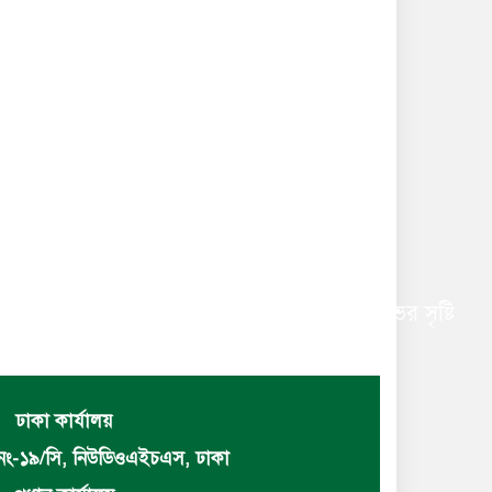
 সংগঠন এবং আওয়ামীলগের মধ্যে ব্যাপক ক্ষোভের সৃষ্টি
ঢাকা কার্যালয়
নং-১৯/সি, নিউডিওএইচএস, ঢাকা