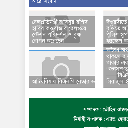
আরো সংবাদ
রেলপ্রতিমন্ত্রী হাবিবুর রশিদ
ঈশ্বরদীতে
হাবিব কক্সবাজার রেলওয়ে
বৃদ্ধিতে 
স্টেশন পরিদর্শন ও বৃক্ষ
পুলিশ সু
রোপন করেছেন
হস্তক্ষেপ ক
​​অবৈধ অর্
থাকলে রা
থাকার এক
“জনসম্পৃক
——বিএনপি
আটঘরিয়ায় বিএনপি নেতার ভাতিজাকে ছাত্রলীগ
সিরাজুল 
সম্পাদক : তৌহিদ আক্তার 
নির্বাহী সম্পাদক : এ্যাড. হে