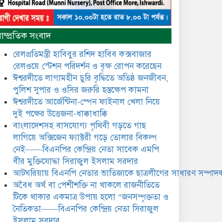
নৈতিকতা——বিএনপির কেন্দ্রিয়
নেতা সিরাজুল ইসলাম সরদার
মধুমতি এক্সপ্রেস ট্রেনে রেলওয়ে
াম্প্রতিক সংবাদ
জেলা ডিবি টিমের বিশেষ অভিযানে
রতন লাল বিশ্বাসকে ৫০ বোতল
রেলপ্রতিমন্ত্রী হাবিবুর রশিদ হাবিব কক্সবাজার
কোডিন যুক্ত সিরাপসহ গ্রেফতার
রেলওয়ে স্টেশন পরিদর্শন ও বৃক্ষ রোপন করেছেন
ঈশ্বরদীতে লাগামহীন চুরি বৃদ্ধিতে অতিষ্ঠ জনজীবন,
ঈশ্বরদীতে বিএনপি নেত্রীর বিরুদ্ধে
পুলিশ সুপার ও ওসির জরুরি হস্তক্ষেপ কামনা ​
জমি ও দোকান দখলের চেষ্টার
অভিযোগে সংবাদ সম্মেলন
ঈশ্বরদীতে আর্জেন্টিনা-স্পেন ফাইনাল খেলা নিয়ে
দুই পক্ষের উত্তেজনা-ধাক্কাধাক্কি
যে ঐক্যের মাধ্যমে ১৯৯১ সালে
বাংলাদেশসহ বাসযোগ্য পৃথিবী গড়তে গাছ
বিএনপির সকলস্তরের নেতাকর্মীরা
লাগিয়ে অক্সিজেন ফ্যাক্টরী গড়ে তোলার বিকল্প
ভঙ্গুর দলকে প্রতিষ্ঠা এবং নির্বাচন
নেই——বিএনপির কেন্দ্রিয় নেতা সাবেক এমপি
করে স্বৈরাচারী শেখ হাসিনাকে
অপসারণ করেছিল সেই ঐক্যকেই
বীর মুক্তিযোদ্ধা সিরাজুল ইসলাম সরদার
ুদৃঢ় করার আহবান জানিয়েছেন—- বিএনপির কেন্দ্রিয়
আটঘরিয়ায় বিএনপি নেতার ভাতিজাকে ছাত্রলীগের সাধারণ সম্পাদক
ির্বাহী কমিটির নেতা, সাবেক এমপি বীর মুক্তিযোদ্ধা
​​অবৈধ অর্থ বা পেশীশক্তি না থাকলে রাজনীতিতে
সিরাজুল ইসলাম সরদার
টিকে থাকার একমাত্র উপায় হলো “জনসম্পৃক্ততা ও
আদালত থেকে দেওয়া রিসিভার
নৈতিকতা——বিএনপির কেন্দ্রিয় নেতা সিরাজুল
নিয়োগের আদেশ অমান্য করে
ইসলাম সরদার