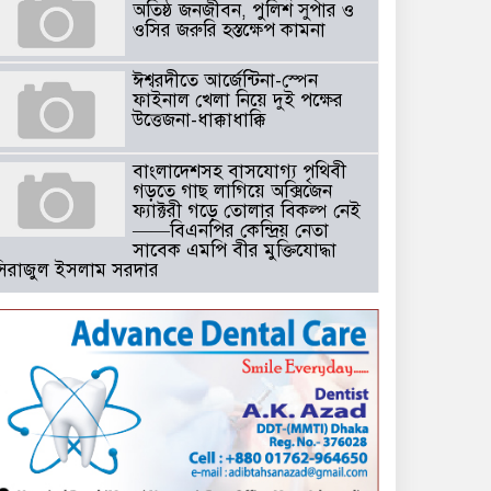
অতিষ্ঠ জনজীবন, পুলিশ সুপার ও
ওসির জরুরি হস্তক্ষেপ কামনা ​
ঈশ্বরদীতে আর্জেন্টিনা-স্পেন
ফাইনাল খেলা নিয়ে দুই পক্ষের
উত্তেজনা-ধাক্কাধাক্কি
বাংলাদেশসহ বাসযোগ্য পৃথিবী
গড়তে গাছ লাগিয়ে অক্সিজেন
ফ্যাক্টরী গড়ে তোলার বিকল্প নেই
——বিএনপির কেন্দ্রিয় নেতা
সাবেক এমপি বীর মুক্তিযোদ্ধা
সিরাজুল ইসলাম সরদার
টঘরিয়ায় বিএনপি নেতার ভাতিজাকে ছাত্রলীগের সাধারণ সম্পাদক নির্
​​অবৈধ অর্থ বা পেশীশক্তি না থাকলে
রাজনীতিতে টিকে থাকার একমাত্র
উপায় হলো “জনসম্পৃক্ততা ও