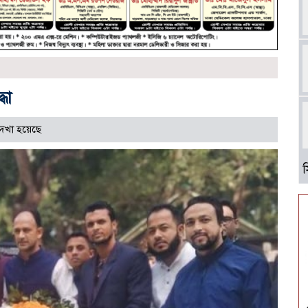
্ধা
েখা হয়েছে
আ