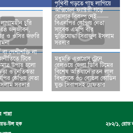
পৃথিবী গড়তে গাছ লাগিয়ে
অক্সিজেন ফ্যাক্টরী গড়ে
তোলার বিকল্প নেই——
 লাগামহীন চুরি
বিএনপির কেন্দ্রিয় নেতা
অতিষ্ঠ জনজীবন,
সাবেক এমপি বীর
পার ও ওসির জরুরি
মুক্তিযোদ্ধা সিরাজুল ইসলাম
ামনা ​
সরদার
থ বা পেশীশক্তি না
জনীতিতে টিকে
মধুমতি এক্সপ্রেস ট্রেনে
মাত্র উপায় হলো
রেলওয়ে জেলা ডিবি টিমের
্ততা ও নৈতিকতা
বিশেষ অভিযানে রতন লাল
র কেন্দ্রিয় নেতা
বিশ্বাসকে ৫০ বোতল কোডিন
ের সাধারণ সম্পাদক নির্বাচিত করায় বিএনপি ও অঙ্গসহযোগি
ইসলাম সরদার
যুক্ত সিরাপসহ গ্রেফতার
পান্না
দায়েত-উল হক
২৮২/১, রোড 