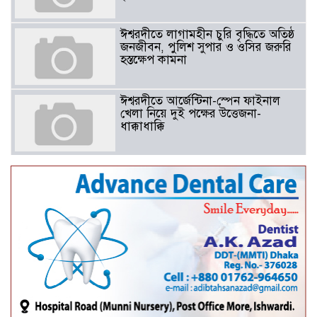
ঈশ্বরদীতে লাগামহীন চুরি বৃদ্ধিতে অতিষ্ঠ
জনজীবন, পুলিশ সুপার ও ওসির জরুরি
হস্তক্ষেপ কামনা ​
ঈশ্বরদীতে আর্জেন্টিনা-স্পেন ফাইনাল
খেলা নিয়ে দুই পক্ষের উত্তেজনা-
ধাক্কাধাক্কি
বাংলাদেশসহ বাসযোগ্য পৃথিবী গড়তে
গাছ লাগিয়ে অক্সিজেন ফ্যাক্টরী গড়ে
তোলার বিকল্প নেই——বিএনপির
কেন্দ্রিয় নেতা সাবেক এমপি বীর
মুক্তিযোদ্ধা সিরাজুল ইসলাম সরদার
আটঘরিয়ায় বিএনপি নেতার ভাতিজাকে ছাত্রলীগের সাধারণ সম্পাদক 