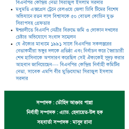
বিএনপির কেন্দ্রিয় নেতা সিরাজুল ইসলাম সরদার
মধুমতি এক্সপ্রেস ট্রেনে রেলওয়ে জেলা ডিবি টিমের বিশেষ
অভিযানে রতন লাল বিশ্বাসকে ৫০ বোতল কোডিন যুক্ত
সিরাপসহ গ্রেফতার
ঈশ্বরদীতে বিএনপি নেত্রীর বিরুদ্ধে জমি ও দোকান দখলের
চেষ্টার অভিযোগে সংবাদ সম্মেলন
যে ঐক্যের মাধ্যমে ১৯৯১ সালে বিএনপির সকলস্তরের
নেতাকর্মীরা ভঙ্গুর দলকে প্রতিষ্ঠা এবং নির্বাচন করে স্বৈরাচারী
শেখ হাসিনাকে অপসারণ করেছিল সেই ঐক্যকেই সুদৃঢ় করার
আহবান জানিয়েছেন—- বিএনপির কেন্দ্রিয় নির্বাহী কমিটির
নেতা, সাবেক এমপি বীর মুক্তিযোদ্ধা সিরাজুল ইসলাম
সরদার
সম্পাদক : তৌহিদ আক্তার পান্না
নির্বাহী সম্পাদক : এ্যাড. হেদায়েত-উল হক
সহবার্তা সম্পাদক : মাসুদ রানা