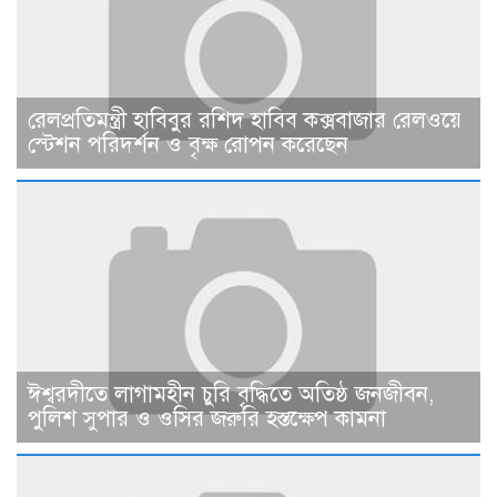
রেলপ্রতিমন্ত্রী হাবিবুর রশিদ হাবিব কক্সবাজার রেলওয়ে
স্টেশন পরিদর্শন ও বৃক্ষ রোপন করেছেন
ঈশ্বরদীতে লাগামহীন চুরি বৃদ্ধিতে অতিষ্ঠ জনজীবন,
পুলিশ সুপার ও ওসির জরুরি হস্তক্ষেপ কামনা ​