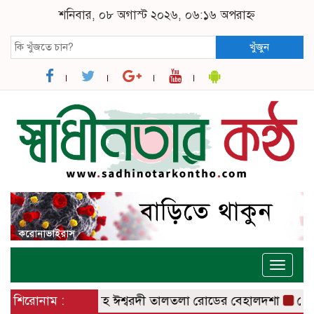
শনিবার, ০৮ অগাস্ট ২০২৬, ০৬:১৬ অপরাহ্ন
খুঁজুন
Toggle
naviga
ী – বানেশ্বর রোডসহ ঈশ্বরদী তালতলা রোডের বেহালদশা
শিরোনাম :
রেলপ্রতিমন