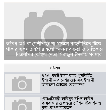
​​অবৈধ অর্থ বা পেশীশক্তি না থাকলে রাজনীতিতে টিকে
থাকার একমাত্র উপায় হলো “জনসম্পৃক্ততা ও নৈতিকতা
——বিএনপির কেন্দ্রিয় নেতা সিরাজুল ইসলাম সরদার
সর্বশেষ
৪৭৫ কোটি টাকা ব্যয়ে পুনর্নির্মিত
ঈশ্বরদী – বানেশ্বর রোডসহ ঈশ্বরদী
তালতলা রোডের বেহালদশা
রেলপ্রতিমন্ত্রী হাবিবুর রশিদ হাবিব
কক্সবাজার রেলওয়ে স্টেশন পরিদর্শন ও
বৃক্ষ রোপন করেছেন