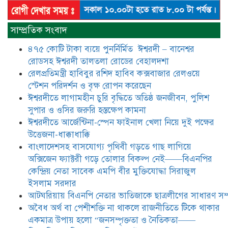
​​অবৈধ অর্থ বা পেশীশক্তি না থাকলে
রাজনীতিতে টিকে থাকার একমাত্র উপায়
সাম্প্রতিক সংবাদ
হলো “জনসম্পৃক্ততা ও নৈতিকতা——
বিএনপির কেন্দ্রিয় নেতা সিরাজুল ইসলাম
৪৭৫ কোটি টাকা ব্যয়ে পুনর্নির্মিত ঈশ্বরদী – বানেশ্বর
সরদার
রোডসহ ঈশ্বরদী তালতলা রোডের বেহালদশা
মধুমতি এক্সপ্রেস ট্রেনে রেলওয়ে জেলা
রেলপ্রতিমন্ত্রী হাবিবুর রশিদ হাবিব কক্সবাজার রেলওয়ে
ডিবি টিমের বিশেষ অভিযানে রতন লাল
স্টেশন পরিদর্শন ও বৃক্ষ রোপন করেছেন
বিশ্বাসকে ৫০ বোতল কোডিন যুক্ত
ঈশ্বরদীতে লাগামহীন চুরি বৃদ্ধিতে অতিষ্ঠ জনজীবন, পুলিশ
সিরাপসহ গ্রেফতার
সুপার ও ওসির জরুরি হস্তক্ষেপ কামনা ​
ঈশ্বরদীতে বিএনপি নেত্রীর বিরুদ্ধে জমি ও
ঈশ্বরদীতে আর্জেন্টিনা-স্পেন ফাইনাল খেলা নিয়ে দুই পক্ষের
দোকান দখলের চেষ্টার অভিযোগে সংবাদ
উত্তেজনা-ধাক্কাধাক্কি
সম্মেলন
বাংলাদেশসহ বাসযোগ্য পৃথিবী গড়তে গাছ লাগিয়ে
অক্সিজেন ফ্যাক্টরী গড়ে তোলার বিকল্প নেই——বিএনপির
যে ঐক্যের মাধ্যমে ১৯৯১ সালে
কেন্দ্রিয় নেতা সাবেক এমপি বীর মুক্তিযোদ্ধা সিরাজুল
বিএনপির সকলস্তরের নেতাকর্মীরা ভঙ্গুর
ইসলাম সরদার
দলকে প্রতিষ্ঠা এবং নির্বাচন করে
আটঘরিয়ায় বিএনপি নেতার ভাতিজাকে ছাত্রলীগের সাধারণ সম্
স্বৈরাচারী শেখ হাসিনাকে অপসারণ
করেছিল সেই ঐক্যকেই সুদৃঢ় করার
​​অবৈধ অর্থ বা পেশীশক্তি না থাকলে রাজনীতিতে টিকে থাকার
আহবান জানিয়েছেন—- বিএনপির কেন্দ্রিয় নির্বাহী কমিটির নেতা,
একমাত্র উপায় হলো “জনসম্পৃক্ততা ও নৈতিকতা——
সাবেক এমপি বীর মুক্তিযোদ্ধা সিরাজুল ইসলাম সরদার