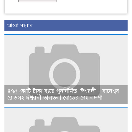
আরো সংবাদ
৪৭৫ কোটি টাকা ব্যয়ে পুনর্নির্মিত ঈশ্বরদী – বানেশ্বর
রোডসহ ঈশ্বরদী তালতলা রোডের বেহালদশা