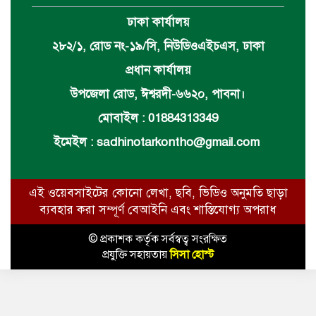
ঢাকা কার্যালয়
২৮২/১, রোড নং-১৯/সি, নিউডিওএইচএস, ঢাকা
প্রধান কার্যালয়
উপজেলা রোড, ঈশ্বরদী-৬৬২০, পাবনা।
মোবাইল : 01884313349
ইমেইল :
sadhinotarkontho@gmail.com
এই ওয়েবসাইটের কোনো লেখা, ছবি, ভিডিও অনুমতি ছাড়া
ব্যবহার করা সম্পূর্ণ বেআইনি এবং শাস্তিযোগ্য অপরাধ
© প্রকাশক কর্তৃক সর্বস্বত্ব সংরক্ষিত
প্রযুক্তি সহায়তায়
সিসা হোস্ট