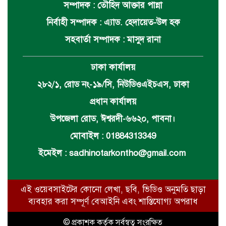
সম্পাদক : তৌহিদ আক্তার পান্না
নির্বাহী সম্পাদক : এ্যাড. হেদায়েত-উল হক
সহবার্তা সম্পাদক : মাসুদ রানা
ঢাকা কার্যালয়
২৮২/১, রোড নং-১৯/সি, নিউডিওএইচএস, ঢাকা
প্রধান কার্যালয়
উপজেলা রোড, ঈশ্বরদী-৬৬২০, পাবনা।
মোবাইল : 01884313349
ইমেইল :
sadhinotarkontho@gmail.com
এই ওয়েবসাইটের কোনো লেখা, ছবি, ভিডিও অনুমতি ছাড়া
ব্যবহার করা সম্পূর্ণ বেআইনি এবং শাস্তিযোগ্য অপরাধ
© প্রকাশক কর্তৃক সর্বস্বত্ব সংরক্ষিত