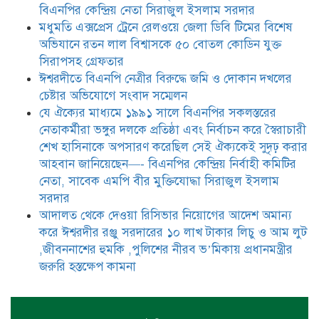
নিয়োগের আদেশ অমান্য করে ঈশ্বরদীর
বিএনপির কেন্দ্রিয় নেতা সিরাজুল ইসলাম সরদার
রঞ্জু সরদারের ১০ লাখ টাকার লিচু ও
মধুমতি এক্সপ্রেস ট্রেনে রেলওয়ে জেলা ডিবি টিমের বিশেষ
আম লুট ,জীবননাশের হুমকি ,পুলিশের
অভিযানে রতন লাল বিশ্বাসকে ৫০ বোতল কোডিন যুক্ত
নীরব ভ’মিকায় প্রধানমন্ত্রীর জরুরি
হস্তক্ষেপ কামনা
সিরাপসহ গ্রেফতার
ঈশ্বরদীতে বিএনপি নেত্রীর বিরুদ্ধে জমি ও দোকান দখলের
চেষ্টার অভিযোগে সংবাদ সম্মেলন
যে ঐক্যের মাধ্যমে ১৯৯১ সালে বিএনপির সকলস্তরের
নেতাকর্মীরা ভঙ্গুর দলকে প্রতিষ্ঠা এবং নির্বাচন করে স্বৈরাচারী
শেখ হাসিনাকে অপসারণ করেছিল সেই ঐক্যকেই সুদৃঢ় করার
আহবান জানিয়েছেন—- বিএনপির কেন্দ্রিয় নির্বাহী কমিটির
নেতা, সাবেক এমপি বীর মুক্তিযোদ্ধা সিরাজুল ইসলাম
সরদার
আদালত থেকে দেওয়া রিসিভার নিয়োগের আদেশ অমান্য
করে ঈশ্বরদীর রঞ্জু সরদারের ১০ লাখ টাকার লিচু ও আম লুট
,জীবননাশের হুমকি ,পুলিশের নীরব ভ’মিকায় প্রধানমন্ত্রীর
জরুরি হস্তক্ষেপ কামনা