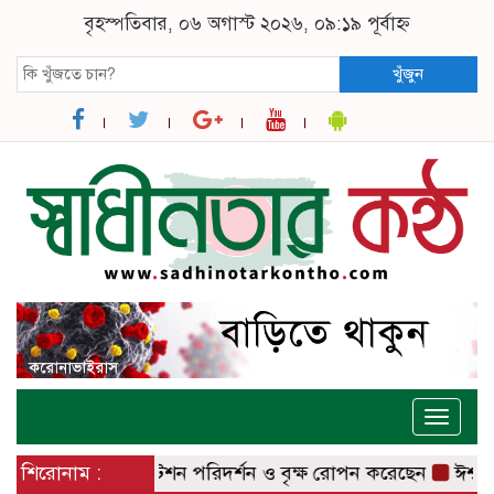
বৃহস্পতিবার, ০৬ অগাস্ট ২০২৬, ০৯:১৯ পূর্বাহ্ন
খুঁজুন
Toggle
naviga
াজার রেলওয়ে স্টেশন পরিদর্শন ও বৃক্ষ রোপন করেছেন
শিরোনাম :
ঈশ্বরদীতে ল