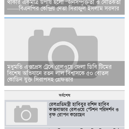
থাকার একমাত্র উপায় হলো “জনসম্পৃক্ততা ও নৈতিকতা
——বিএনপির কেন্দ্রিয় নেতা সিরাজুল ইসলাম সরদার
মধুমতি এক্সপ্রেস ট্রেনে রেলওয়ে জেলা ডিবি টিমের
বিশেষ অভিযানে রতন লাল বিশ্বাসকে ৫০ বোতল
কোডিন যুক্ত সিরাপসহ গ্রেফতার
সর্বশেষ
রেলপ্রতিমন্ত্রী হাবিবুর রশিদ হাবিব
কক্সবাজার রেলওয়ে স্টেশন পরিদর্শন ও
বৃক্ষ রোপন করেছেন