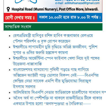
রাজনীতিতে টিকে থাকার একমাত্র উপায়
হলো “জনসম্পৃক্ততা ও নৈতিকতা——
বিএনপির কেন্দ্রিয় নেতা সিরাজুল ইসলাম
সরদার
মধুমতি এক্সপ্রেস ট্রেনে রেলওয়ে জেলা
সাম্প্রতিক সংবাদ
ডিবি টিমের বিশেষ অভিযানে রতন লাল
বিশ্বাসকে ৫০ বোতল কোডিন যুক্ত
রেলপ্রতিমন্ত্রী হাবিবুর রশিদ হাবিব কক্সবাজার রেলওয়ে
সিরাপসহ গ্রেফতার
স্টেশন পরিদর্শন ও বৃক্ষ রোপন করেছেন
ঈশ্বরদীতে লাগামহীন চুরি বৃদ্ধিতে অতিষ্ঠ জনজীবন, পুলিশ
ঈশ্বরদীতে বিএনপি নেত্রীর বিরুদ্ধে জমি ও
দোকান দখলের চেষ্টার অভিযোগে সংবাদ
সুপার ও ওসির জরুরি হস্তক্ষেপ কামনা ​
সম্মেলন
ঈশ্বরদীতে আর্জেন্টিনা-স্পেন ফাইনাল খেলা নিয়ে দুই পক্ষের
উত্তেজনা-ধাক্কাধাক্কি
যে ঐক্যের মাধ্যমে ১৯৯১ সালে
বাংলাদেশসহ বাসযোগ্য পৃথিবী গড়তে গাছ লাগিয়ে
বিএনপির সকলস্তরের নেতাকর্মীরা ভঙ্গুর
অক্সিজেন ফ্যাক্টরী গড়ে তোলার বিকল্প নেই——বিএনপির
দলকে প্রতিষ্ঠা এবং নির্বাচন করে
কেন্দ্রিয় নেতা সাবেক এমপি বীর মুক্তিযোদ্ধা সিরাজুল
স্বৈরাচারী শেখ হাসিনাকে অপসারণ
করেছিল সেই ঐক্যকেই সুদৃঢ় করার
ইসলাম সরদার
আহবান জানিয়েছেন—- বিএনপির কেন্দ্রিয় নির্বাহী কমিটির নেতা,
আটঘরিয়ায় বিএনপি নেতার ভাতিজাকে ছাত্রলীগের সাধারণ সম্
সাবেক এমপি বীর মুক্তিযোদ্ধা সিরাজুল ইসলাম সরদার
​​অবৈধ অর্থ বা পেশীশক্তি না থাকলে রাজনীতিতে টিকে থাকার
একমাত্র উপায় হলো “জনসম্পৃক্ততা ও নৈতিকতা——
আদালত থেকে দেওয়া রিসিভার