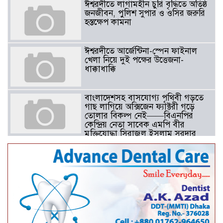
ঈশ্বরদীতে লাগামহীন চুরি বৃদ্ধিতে অতিষ্ঠ
জনজীবন, পুলিশ সুপার ও ওসির জরুরি
হস্তক্ষেপ কামনা ​
ঈশ্বরদীতে আর্জেন্টিনা-স্পেন ফাইনাল
খেলা নিয়ে দুই পক্ষের উত্তেজনা-
ধাক্কাধাক্কি
বাংলাদেশসহ বাসযোগ্য পৃথিবী গড়তে
গাছ লাগিয়ে অক্সিজেন ফ্যাক্টরী গড়ে
তোলার বিকল্প নেই——বিএনপির
কেন্দ্রিয় নেতা সাবেক এমপি বীর
মুক্তিযোদ্ধা সিরাজুল ইসলাম সরদার
আটঘরিয়ায় বিএনপি নেতার ভাতিজাকে ছাত্রলীগের সাধারণ সম্পাদক 
​​অবৈধ অর্থ বা পেশীশক্তি না থাকলে