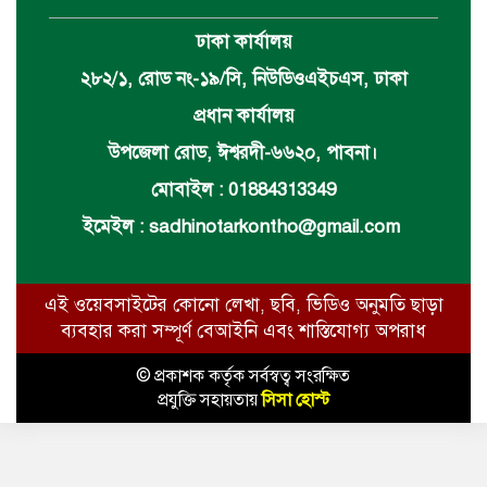
ঢাকা কার্যালয়
২৮২/১, রোড নং-১৯/সি, নিউডিওএইচএস, ঢাকা
প্রধান কার্যালয়
উপজেলা রোড, ঈশ্বরদী-৬৬২০, পাবনা।
মোবাইল : 01884313349
ইমেইল :
sadhinotarkontho@gmail.com
এই ওয়েবসাইটের কোনো লেখা, ছবি, ভিডিও অনুমতি ছাড়া
ব্যবহার করা সম্পূর্ণ বেআইনি এবং শাস্তিযোগ্য অপরাধ
© প্রকাশক কর্তৃক সর্বস্বত্ব সংরক্ষিত
প্রযুক্তি সহায়তায়
সিসা হোস্ট