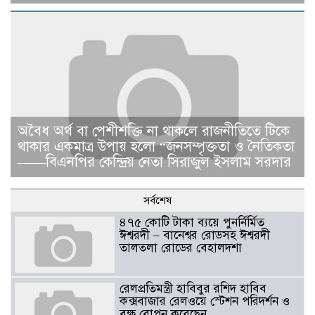
​​অবৈধ অর্থ বা পেশীশক্তি না থাকলে রাজনীতিতে টিকে
থাকার একমাত্র উপায় হলো “জনসম্পৃক্ততা ও নৈতিকতা
——বিএনপির কেন্দ্রিয় নেতা সিরাজুল ইসলাম সরদার
সর্বশেষ
৪৭৫ কোটি টাকা ব্যয়ে পুনর্নির্মিত
ঈশ্বরদী – বানেশ্বর রোডসহ ঈশ্বরদী
তালতলা রোডের বেহালদশা
রেলপ্রতিমন্ত্রী হাবিবুর রশিদ হাবিব
কক্সবাজার রেলওয়ে স্টেশন পরিদর্শন ও
বৃক্ষ রোপন করেছেন