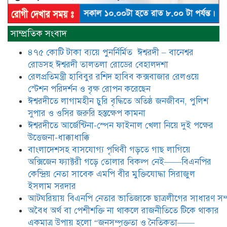
​​অবৈধ অর্থ বা পেশীশক্তি না থাকলে
রাজনীতিতে টিকে থাকার একমাত্র উপায়
সাম্প্রতিক সংবাদ
হলো “জনসম্পৃক্ততা ও নৈতিকতা——
বিএনপির কেন্দ্রিয় নেতা সিরাজুল ইসলাম
৪৭৫ কোটি টাকা ব্যয়ে পুনর্নির্মিত ঈশ্বরদী – বানেশ্বর
সরদার
রোডসহ ঈশ্বরদী তালতলা রোডের বেহালদশা
মধুমতি এক্সপ্রেস ট্রেনে রেলওয়ে জেলা
রেলপ্রতিমন্ত্রী হাবিবুর রশিদ হাবিব কক্সবাজার রেলওয়ে
ডিবি টিমের বিশেষ অভিযানে রতন লাল
স্টেশন পরিদর্শন ও বৃক্ষ রোপন করেছেন
বিশ্বাসকে ৫০ বোতল কোডিন যুক্ত
ঈশ্বরদীতে লাগামহীন চুরি বৃদ্ধিতে অতিষ্ঠ জনজীবন, পুলিশ
সিরাপসহ গ্রেফতার
সুপার ও ওসির জরুরি হস্তক্ষেপ কামনা ​
ঈশ্বরদীতে বিএনপি নেত্রীর বিরুদ্ধে জমি ও
ঈশ্বরদীতে আর্জেন্টিনা-স্পেন ফাইনাল খেলা নিয়ে দুই পক্ষের
দোকান দখলের চেষ্টার অভিযোগে সংবাদ
উত্তেজনা-ধাক্কাধাক্কি
সম্মেলন
বাংলাদেশসহ বাসযোগ্য পৃথিবী গড়তে গাছ লাগিয়ে
অক্সিজেন ফ্যাক্টরী গড়ে তোলার বিকল্প নেই——বিএনপির
যে ঐক্যের মাধ্যমে ১৯৯১ সালে
কেন্দ্রিয় নেতা সাবেক এমপি বীর মুক্তিযোদ্ধা সিরাজুল
বিএনপির সকলস্তরের নেতাকর্মীরা ভঙ্গুর
ইসলাম সরদার
দলকে প্রতিষ্ঠা এবং নির্বাচন করে
আটঘরিয়ায় বিএনপি নেতার ভাতিজাকে ছাত্রলীগের সাধারণ সম্
স্বৈরাচারী শেখ হাসিনাকে অপসারণ
করেছিল সেই ঐক্যকেই সুদৃঢ় করার
​​অবৈধ অর্থ বা পেশীশক্তি না থাকলে রাজনীতিতে টিকে থাকার
আহবান জানিয়েছেন—- বিএনপির কেন্দ্রিয় নির্বাহী কমিটির নেতা,
একমাত্র উপায় হলো “জনসম্পৃক্ততা ও নৈতিকতা——