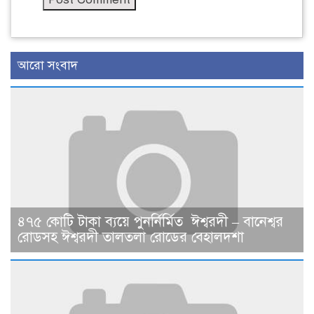
আরো সংবাদ
৪৭৫ কোটি টাকা ব্যয়ে পুনর্নির্মিত ঈশ্বরদী – বানেশ্বর
রোডসহ ঈশ্বরদী তালতলা রোডের বেহালদশা