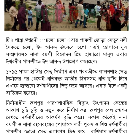
টিএ পান্না,ঈশ্বরদী : ‘‘চলো চলো এবার পাকশী জোড়া সেতুর নদী
সৈকতে চলো, ঈদ আনন্দ উৎসবে চলো ’’এই স্লোগানে যুব
সম্প্রদায়সহ নানা বয়সী বিনোদন প্রিয় হাজারো মানুষ এবার
ঈশ্বরদীর পাকশীতে ঈদ আনন্দ উপভোগ করেছেন।
১৯১৫ সালে হার্ডিঞ্জ সেতু সির্মাাণ এবং পরবর্তীতে লালনশাহ সেতু
নির্মানের পর থেকেই প্রতিবছর জাতীয় দিবসসহ প্রতি ছুটির দিনে
এখানে হাজারো দর্শনার্থীদের ভিড় জমে আসছে। এবার ঈদে একটু
ব্যতিক্রম হয়েছে।
নির্মানাধীন রুপপুর পারশপাণবিক বিদ্যুৎ উৎপাদন কেন্দ্রের
আকাশ চুম্বি চুল্লি ও নতুন করে নির্মাণ করা রুপপুর রেল স্টেশন
দেখতে দর্শনার্থীদের আকর্ষণ বৃদ্ধি করে। সকাল থেকেই নানা
বয়সী ও নানা রংবেরংয়ের পোষাকে নারী পুরুষ ও শিশু দর্শনার্থীরা
পাকশীর জোড়া সেতু এলাকায় ভিড় করে। রাশিয়ান দর্শনার্থীরা