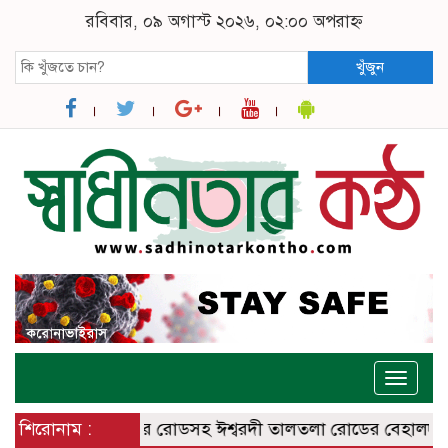
রবিবার, ০৯ অগাস্ট ২০২৬, ০২:০০ অপরাহ্ন
খুঁজুন
Toggle
naviga
 ঈশ্বরদী – বানেশ্বর রোডসহ ঈশ্বরদী তালতলা রোডের বেহালদশা
শিরোনাম :
রেল