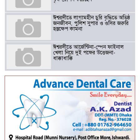
ঈশ্বরদীতে লাগামহীন চুরি বৃদ্ধিতে অতিষ্ঠ
জনজীবন, পুলিশ সুপার ও ওসির জরুরি
হস্তক্ষেপ কামনা ​
ঈশ্বরদীতে আর্জেন্টিনা-স্পেন ফাইনাল
খেলা নিয়ে দুই পক্ষের উত্তেজনা-
ধাক্কাধাক্কি
বাংলাদেশসহ বাসযোগ্য পৃথিবী গড়তে
গাছ লাগিয়ে অক্সিজেন ফ্যাক্টরী গড়ে
তোলার বিকল্প নেই——বিএনপির
কেন্দ্রিয় নেতা সাবেক এমপি বীর
মুক্তিযোদ্ধা সিরাজুল ইসলাম সরদার
আটঘরিয়ায় বিএনপি নেতার ভাতিজাকে ছাত্রলীগের সাধারণ সম্পাদক 