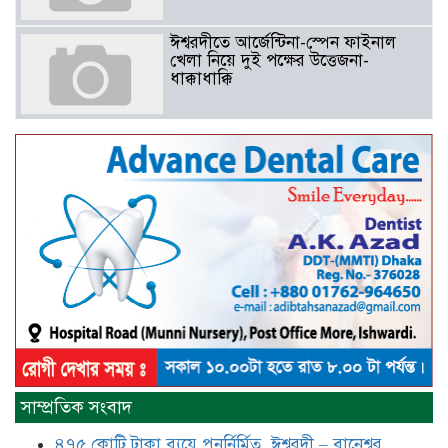
ঈশ্বরদীতে আর্জেন্টিনা-স্পেন ফাইনাল
খেলা নিয়ে দুই পক্ষের উত্তেজনা-
ধাক্কাধাক্কি
বাংলাদেশসহ বাসযোগ্য পৃথিবী গড়তে
গাছ লাগিয়ে অক্সিজেন ফ্যাক্টরী গড়ে
তোলার বিকল্প নেই——বিএনপির
কেন্দ্রিয় নেতা সাবেক এমপি বীর
মুক্তিযোদ্ধা সিরাজুল ইসলাম সরদার
আটঘরিয়ায় বিএনপি নেতার ভাতিজাকে ছাত্রলীগের সাধারণ সম্পাদক 
​​অবৈধ অর্থ বা পেশীশক্তি না থাকলে
রাজনীতিতে টিকে থাকার একমাত্র উপায়
সাম্প্রতিক সংবাদ
হলো “জনসম্পৃক্ততা ও নৈতিকতা——
বিএনপির কেন্দ্রিয় নেতা সিরাজুল ইসলাম
৪৭৫ কোটি টাকা ব্যয়ে পুনর্নির্মিত ঈশ্বরদী – বানেশ্বর