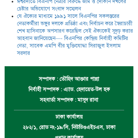
ঈশ্বরদীতে বিএনপি নেত্রীর বিরুদ্ধে জমি ও দোকান দখলের
চেষ্টার অভিযোগে সংবাদ সম্মেলন
যে ঐক্যের মাধ্যমে ১৯৯১ সালে বিএনপির সকলস্তরের
নেতাকর্মীরা ভঙ্গুর দলকে প্রতিষ্ঠা এবং নির্বাচন করে স্বৈরাচারী
শেখ হাসিনাকে অপসারণ করেছিল সেই ঐক্যকেই সুদৃঢ় করার
আহবান জানিয়েছেন—- বিএনপির কেন্দ্রিয় নির্বাহী কমিটির
নেতা, সাবেক এমপি বীর মুক্তিযোদ্ধা সিরাজুল ইসলাম
সরদার
সম্পাদক : তৌহিদ আক্তার পান্না
নির্বাহী সম্পাদক : এ্যাড. হেদায়েত-উল হক
সহবার্তা সম্পাদক : মাসুদ রানা
ঢাকা কার্যালয়
২৮২/১, রোড নং-১৯/সি, নিউডিওএইচএস, ঢাকা
প্রধান কার্যালয়