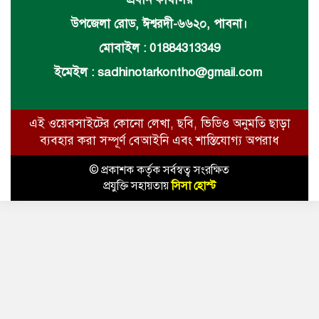
উপজেলা রোড, ঈশ্বরদী-৬৬২০, পাবনা।
মোবাইল : 01884313349
ইমেইল :
sadhinotarkontho@gmail.com
এই ওয়েবসাইটের কোনো লেখা, ছবি, ভিডিও অনুমতি ছাড়া
ব্যবহার করা সম্পূর্ণ বেআইনি এবং শাস্তিযোগ্য অপরাধ
© প্রকাশক কর্তৃক সর্বস্বত্ব সংরক্ষিত
প্রযুক্তি সহায়তায়
সিসা হোস্ট