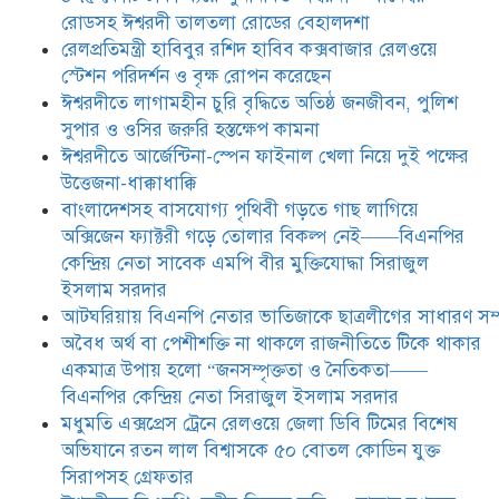
সরদার
রোডসহ ঈশ্বরদী তালতলা রোডের বেহালদশা
মধুমতি এক্সপ্রেস ট্রেনে রেলওয়ে জেলা
রেলপ্রতিমন্ত্রী হাবিবুর রশিদ হাবিব কক্সবাজার রেলওয়ে
ডিবি টিমের বিশেষ অভিযানে রতন লাল
স্টেশন পরিদর্শন ও বৃক্ষ রোপন করেছেন
বিশ্বাসকে ৫০ বোতল কোডিন যুক্ত
ঈশ্বরদীতে লাগামহীন চুরি বৃদ্ধিতে অতিষ্ঠ জনজীবন, পুলিশ
সিরাপসহ গ্রেফতার
সুপার ও ওসির জরুরি হস্তক্ষেপ কামনা ​
ঈশ্বরদীতে বিএনপি নেত্রীর বিরুদ্ধে জমি ও
ঈশ্বরদীতে আর্জেন্টিনা-স্পেন ফাইনাল খেলা নিয়ে দুই পক্ষের
দোকান দখলের চেষ্টার অভিযোগে সংবাদ
উত্তেজনা-ধাক্কাধাক্কি
সম্মেলন
বাংলাদেশসহ বাসযোগ্য পৃথিবী গড়তে গাছ লাগিয়ে
অক্সিজেন ফ্যাক্টরী গড়ে তোলার বিকল্প নেই——বিএনপির
যে ঐক্যের মাধ্যমে ১৯৯১ সালে
কেন্দ্রিয় নেতা সাবেক এমপি বীর মুক্তিযোদ্ধা সিরাজুল
বিএনপির সকলস্তরের নেতাকর্মীরা ভঙ্গুর
ইসলাম সরদার
দলকে প্রতিষ্ঠা এবং নির্বাচন করে
আটঘরিয়ায় বিএনপি নেতার ভাতিজাকে ছাত্রলীগের সাধারণ সম্
স্বৈরাচারী শেখ হাসিনাকে অপসারণ
করেছিল সেই ঐক্যকেই সুদৃঢ় করার
​​অবৈধ অর্থ বা পেশীশক্তি না থাকলে রাজনীতিতে টিকে থাকার
আহবান জানিয়েছেন—- বিএনপির কেন্দ্রিয় নির্বাহী কমিটির নেতা,
একমাত্র উপায় হলো “জনসম্পৃক্ততা ও নৈতিকতা——
সাবেক এমপি বীর মুক্তিযোদ্ধা সিরাজুল ইসলাম সরদার
বিএনপির কেন্দ্রিয় নেতা সিরাজুল ইসলাম সরদার
মধুমতি এক্সপ্রেস ট্রেনে রেলওয়ে জেলা ডিবি টিমের বিশেষ
অভিযানে রতন লাল বিশ্বাসকে ৫০ বোতল কোডিন যুক্ত
সিরাপসহ গ্রেফতার