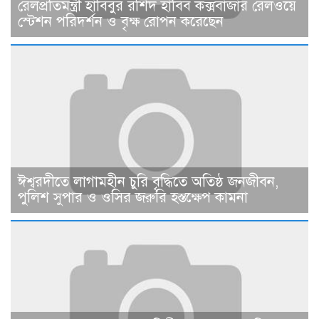
রেলপ্রতিমন্ত্রী হাবিবুর রশিদ হাবিব কক্সবাজার রেলওয়ে
স্টেশন পরিদর্শন ও বৃক্ষ রোপন করেছেন
ঈশ্বরদীতে লাগামহীন চুরি বৃদ্ধিতে অতিষ্ঠ জনজীবন,
পুলিশ সুপার ও ওসির জরুরি হস্তক্ষেপ কামনা ​