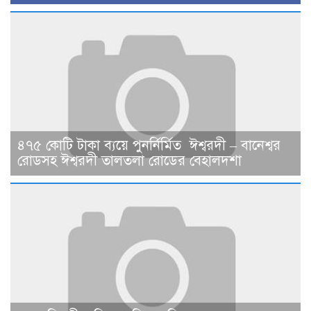
৪৭৫ কোটি টাকা ব্যয়ে পুনর্নির্মিত ঈশ্বরদী – বানেশ্বর
রোডসহ ঈশ্বরদী তালতলা রোডের বেহালদশা