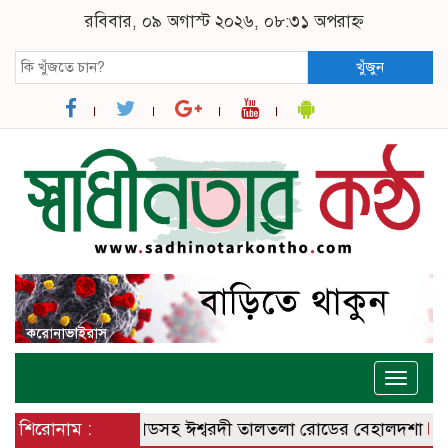
রবিবার, ০৯ অগাস্ট ২০২৬, ০৮:৩১ অপরাহ্ন
খুঁজুন
Toggle
naviga
বরদী – বানেশ্বর রোডসহ ঈশ্বরদী তালতলা রোডের বেহালদশা
শিরোনাম :
রেলপ্র