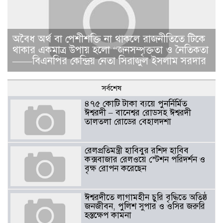
​​অবৈধ অর্থ বা পেশীশক্তি না থাকলে রাজনীতিতে টিকে
থাকার একমাত্র উপায় হলো “জনসম্পৃক্ততা ও নৈতিকতা
——বিএনপির কেন্দ্রিয় নেতা সিরাজুল ইসলাম সরদার
সর্বশেষ
৪৭৫ কোটি টাকা ব্যয়ে পুনর্নির্মিত
ঈশ্বরদী – বানেশ্বর রোডসহ ঈশ্বরদী
তালতলা রোডের বেহালদশা
রেলপ্রতিমন্ত্রী হাবিবুর রশিদ হাবিব
কক্সবাজার রেলওয়ে স্টেশন পরিদর্শন ও
বৃক্ষ রোপন করেছেন
ঈশ্বরদীতে লাগামহীন চুরি বৃদ্ধিতে অতিষ্ঠ
জনজীবন, পুলিশ সুপার ও ওসির জরুরি
হস্তক্ষেপ কামনা ​