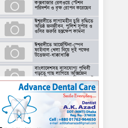
কক্সবাজার রেলওয়ে স্টেশন
পরিদর্শন ও বৃক্ষ রোপন করেছেন
ঈশ্বরদীতে লাগামহীন চুরি বৃদ্ধিতে
অতিষ্ঠ জনজীবন, পুলিশ সুপার ও
ওসির জরুরি হস্তক্ষেপ কামনা ​
ঈশ্বরদীতে আর্জেন্টিনা-স্পেন
ফাইনাল খেলা নিয়ে দুই পক্ষের
উত্তেজনা-ধাক্কাধাক্কি
বাংলাদেশসহ বাসযোগ্য পৃথিবী
গড়তে গাছ লাগিয়ে অক্সিজেন
ফ্যাক্টরী গড়ে তোলার বিকল্প নেই
——বিএনপির কেন্দ্রিয় নেতা
সাবেক এমপি বীর মুক্তিযোদ্ধা
সিরাজুল ইসলাম সরদার
টঘরিয়ায় বিএনপি নেতার ভাতিজাকে ছাত্রলীগের সাধারণ সম্পাদক নির্