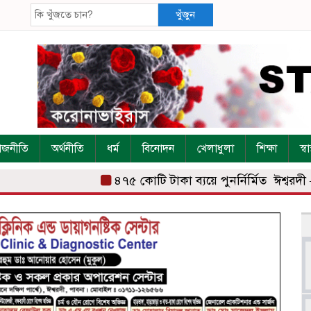
খুঁজুন
াজনীতি
অর্থনীতি
ধর্ম
বিনোদন
খেলাধুলা
শিক্ষা
স্বাস
৪৭৫ কোটি টাকা ব্যয়ে পুনর্নির্মিত ঈশ্বরদী –