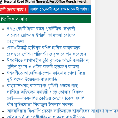
​​অবৈধ অর্থ বা পেশীশক্তি না থাকলে
রাজনীতিতে টিকে থাকার একমাত্র
াম্প্রতিক সংবাদ
উপায় হলো “জনসম্পৃক্ততা ও
নৈতিকতা——বিএনপির কেন্দ্রিয়
৪৭৫ কোটি টাকা ব্যয়ে পুনর্নির্মিত ঈশ্বরদী –
নেতা সিরাজুল ইসলাম সরদার
বানেশ্বর রোডসহ ঈশ্বরদী তালতলা রোডের
মধুমতি এক্সপ্রেস ট্রেনে রেলওয়ে
বেহালদশা
জেলা ডিবি টিমের বিশেষ অভিযানে
রেলপ্রতিমন্ত্রী হাবিবুর রশিদ হাবিব কক্সবাজার
রতন লাল বিশ্বাসকে ৫০ বোতল
রেলওয়ে স্টেশন পরিদর্শন ও বৃক্ষ রোপন করেছেন
কোডিন যুক্ত সিরাপসহ গ্রেফতার
ঈশ্বরদীতে লাগামহীন চুরি বৃদ্ধিতে অতিষ্ঠ জনজীবন,
ঈশ্বরদীতে বিএনপি নেত্রীর বিরুদ্ধে
পুলিশ সুপার ও ওসির জরুরি হস্তক্ষেপ কামনা ​
জমি ও দোকান দখলের চেষ্টার
ঈশ্বরদীতে আর্জেন্টিনা-স্পেন ফাইনাল খেলা নিয়ে
অভিযোগে সংবাদ সম্মেলন
দুই পক্ষের উত্তেজনা-ধাক্কাধাক্কি
বাংলাদেশসহ বাসযোগ্য পৃথিবী গড়তে গাছ
যে ঐক্যের মাধ্যমে ১৯৯১ সালে
বিএনপির সকলস্তরের নেতাকর্মীরা
লাগিয়ে অক্সিজেন ফ্যাক্টরী গড়ে তোলার বিকল্প
ভঙ্গুর দলকে প্রতিষ্ঠা এবং নির্বাচন
নেই——বিএনপির কেন্দ্রিয় নেতা সাবেক এমপি
করে স্বৈরাচারী শেখ হাসিনাকে
বীর মুক্তিযোদ্ধা সিরাজুল ইসলাম সরদার
অপসারণ করেছিল সেই ঐক্যকেই
ুদৃঢ় করার আহবান জানিয়েছেন—- বিএনপির কেন্দ্রিয়
আটঘরিয়ায় বিএনপি নেতার ভাতিজাকে ছাত্রলীগের সাধারণ সম্পাদক
ির্বাহী কমিটির নেতা, সাবেক এমপি বীর মুক্তিযোদ্ধা
​​অবৈধ অর্থ বা পেশীশক্তি না থাকলে রাজনীতিতে