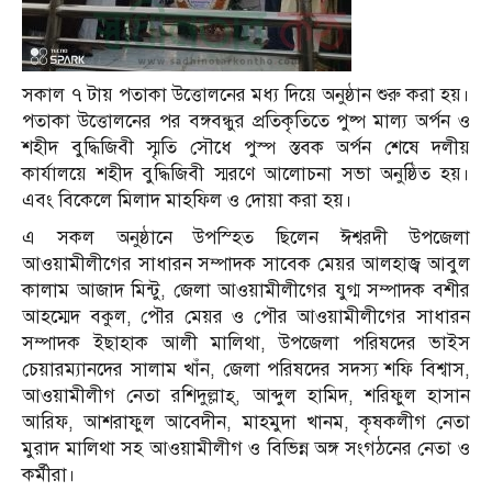
সকাল ৭ টায় পতাকা উত্তোলনের মধ্য দিয়ে অনুষ্ঠান শুরু করা হয়।
পতাকা উত্তোলনের পর বঙ্গবন্ধুর প্রতিকৃতিতে পুষ্প মাল্য অর্পন ও
শহীদ বুদ্ধিজিবী স্মৃতি সৌধে পুস্প স্তবক অর্পন শেষে দলীয়
কার্যালয়ে শহীদ বুদ্ধিজিবী স্মরণে আলোচনা সভা অনুষ্ঠিত হয়।
এবং বিকেলে মিলাদ মাহফিল ও দোয়া করা হয়।
এ সকল অনুষ্ঠানে উপস্হিত ছিলেন ঈশ্বরদী উপজেলা
আওয়ামীলীগের সাধারন সম্পাদক সাবেক মেয়র আলহাজ্ব আবুল
কালাম আজাদ মিন্টু, জেলা আওয়ামীলীগের যুগ্ম সম্পাদক বশীর
আহম্মেদ বকুল, পৌর মেয়র ও পৌর আওয়ামীলীগের সাধারন
সম্পাদক ইছাহাক আলী মালিথা, উপজেলা পরিষদের ভাইস
চেয়ারম্যানদের সালাম খাঁন, জেলা পরিষদের সদস্য শফি বিশ্বাস,
আওয়ামীলীগ নেতা রশিদুল্লাহ্, আব্দুল হামিদ, শরিফুল হাসান
আরিফ, আশরাফুল আবেদীন, মাহমুদা খানম, কৃষকলীগ নেতা
মুরাদ মালিথা সহ আওয়ামীলীগ ও বিভিন্ন অঙ্গ সংগঠনের নেতা ও
কর্মীরা।