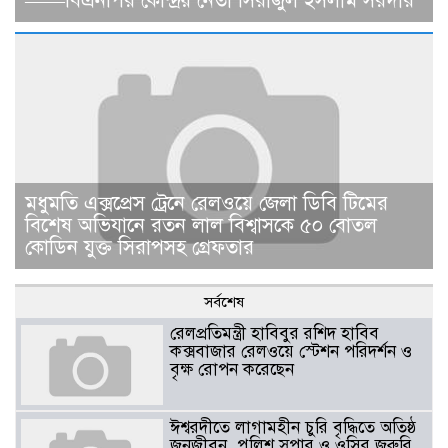
——বিএনপির কেন্দ্রিয় নেতা সিরাজুল ইসলাম সরদার
মধুমতি এক্সপ্রেস ট্রেনে রেলওয়ে জেলা ডিবি টিমের
বিশেষ অভিযানে রতন লাল বিশ্বাসকে ৫০ বোতল
কোডিন যুক্ত সিরাপসহ গ্রেফতার
সর্বশেষ
রেলপ্রতিমন্ত্রী হাবিবুর রশিদ হাবিব
কক্সবাজার রেলওয়ে স্টেশন পরিদর্শন ও
বৃক্ষ রোপন করেছেন
ঈশ্বরদীতে লাগামহীন চুরি বৃদ্ধিতে অতিষ্ঠ
জনজীবন, পুলিশ সুপার ও ওসির জরুরি