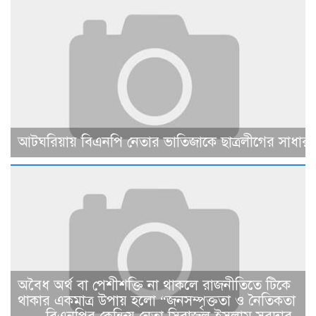
আটঘরিয়ায় বিএনপি নেতার ভাতিজাকে ছাত্রলীগের সাধারণ 
​​অবৈধ অর্থ বা পেশীশক্তি না থাকলে রাজনীতিতে টিকে
থাকার একমাত্র উপায় হলো “জনসম্পৃক্ততা ও নৈতিকতা