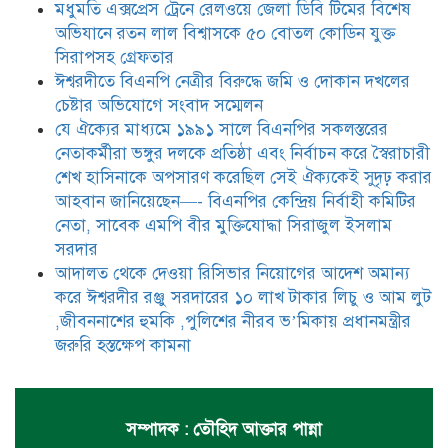
রঞ্জু সরদারের ১০ লাখ টাকার লিচু ও
মধুমতি এক্সপ্রেস ট্রেনে রেলওয়ে জেলা ডিবি টিমের বিশেষ
আম লুট ,জীবননাশের হুমকি ,পুলিশের
অভিযানে রতন লাল বিশ্বাসকে ৫০ বোতল কোডিন যুক্ত
নীরব ভ’মিকায় প্রধানমন্ত্রীর জরুরি
হস্তক্ষেপ কামনা
সিরাপসহ গ্রেফতার
ঈশ্বরদীতে বিএনপি নেত্রীর বিরুদ্ধে জমি ও দোকান দখলের
চেষ্টার অভিযোগে সংবাদ সম্মেলন
যে ঐক্যের মাধ্যমে ১৯৯১ সালে বিএনপির সকলস্তরের
নেতাকর্মীরা ভঙ্গুর দলকে প্রতিষ্ঠা এবং নির্বাচন করে স্বৈরাচারী
শেখ হাসিনাকে অপসারণ করেছিল সেই ঐক্যকেই সুদৃঢ় করার
আহবান জানিয়েছেন—- বিএনপির কেন্দ্রিয় নির্বাহী কমিটির
নেতা, সাবেক এমপি বীর মুক্তিযোদ্ধা সিরাজুল ইসলাম
সরদার
আদালত থেকে দেওয়া রিসিভার নিয়োগের আদেশ অমান্য
করে ঈশ্বরদীর রঞ্জু সরদারের ১০ লাখ টাকার লিচু ও আম লুট
,জীবননাশের হুমকি ,পুলিশের নীরব ভ’মিকায় প্রধানমন্ত্রীর
জরুরি হস্তক্ষেপ কামনা
সম্পাদক : তৌহিদ আক্তার পান্না