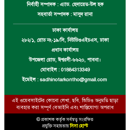
নির্বাহী সম্পাদক : এ্যাড. হেদায়েত-উল হক
সহবার্তা সম্পাদক : মাসুদ রানা
ঢাকা কার্যালয়
২৮২/১, রোড নং-১৯/সি, নিউডিওএইচএস, ঢাকা
প্রধান কার্যালয়
উপজেলা রোড, ঈশ্বরদী-৬৬২০, পাবনা।
মোবাইল : 01884313349
ইমেইল :
sadhinotarkontho@gmail.com
এই ওয়েবসাইটের কোনো লেখা, ছবি, ভিডিও অনুমতি ছাড়া
ব্যবহার করা সম্পূর্ণ বেআইনি এবং শাস্তিযোগ্য অপরাধ
© প্রকাশক কর্তৃক সর্বস্বত্ব সংরক্ষিত
প্রযুক্তি সহায়তায়
সিসা হোস্ট