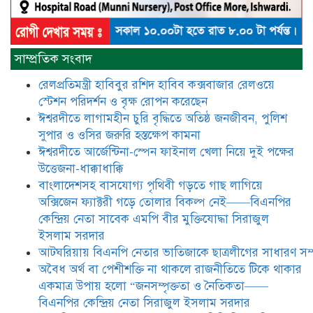
বিএনপির কেন্দ্রিয় নেতা সিরাজুল ইসলাম
সরদার
মধুমতি এক্সপ্রেস ট্রেনে রেলওয়ে জেলা
সাম্প্রতিক সংবাদ
ডিবি টিমের বিশেষ অভিযানে রতন লাল
বিশ্বাসকে ৫০ বোতল কোডিন যুক্ত
রেলপ্রতিমন্ত্রী হাবিবুর রশিদ হাবিব কক্সবাজার রেলওয়ে
সিরাপসহ গ্রেফতার
স্টেশন পরিদর্শন ও বৃক্ষ রোপন করেছেন
ঈশ্বরদীতে লাগামহীন চুরি বৃদ্ধিতে অতিষ্ঠ জনজীবন, পুলিশ
ঈশ্বরদীতে বিএনপি নেত্রীর বিরুদ্ধে জমি ও
দোকান দখলের চেষ্টার অভিযোগে সংবাদ
সুপার ও ওসির জরুরি হস্তক্ষেপ কামনা ​
সম্মেলন
ঈশ্বরদীতে আর্জেন্টিনা-স্পেন ফাইনাল খেলা নিয়ে দুই পক্ষের
উত্তেজনা-ধাক্কাধাক্কি
যে ঐক্যের মাধ্যমে ১৯৯১ সালে
বাংলাদেশসহ বাসযোগ্য পৃথিবী গড়তে গাছ লাগিয়ে
বিএনপির সকলস্তরের নেতাকর্মীরা ভঙ্গুর
অক্সিজেন ফ্যাক্টরী গড়ে তোলার বিকল্প নেই——বিএনপির
দলকে প্রতিষ্ঠা এবং নির্বাচন করে
কেন্দ্রিয় নেতা সাবেক এমপি বীর মুক্তিযোদ্ধা সিরাজুল
স্বৈরাচারী শেখ হাসিনাকে অপসারণ
করেছিল সেই ঐক্যকেই সুদৃঢ় করার
ইসলাম সরদার
আহবান জানিয়েছেন—- বিএনপির কেন্দ্রিয় নির্বাহী কমিটির নেতা,
আটঘরিয়ায় বিএনপি নেতার ভাতিজাকে ছাত্রলীগের সাধারণ সম্
সাবেক এমপি বীর মুক্তিযোদ্ধা সিরাজুল ইসলাম সরদার
​​অবৈধ অর্থ বা পেশীশক্তি না থাকলে রাজনীতিতে টিকে থাকার
একমাত্র উপায় হলো “জনসম্পৃক্ততা ও নৈতিকতা——
আদালত থেকে দেওয়া রিসিভার
নিয়োগের আদেশ অমান্য করে ঈশ্বরদীর
বিএনপির কেন্দ্রিয় নেতা সিরাজুল ইসলাম সরদার