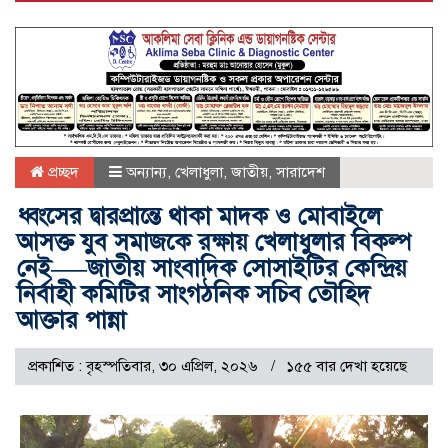
প্রচ্ছদ
অন্যান্য
,
খেলাধুলা
,
জাতীয়
,
সারাদেশ
ধ্বংসের দ্বারপ্রান্তে থাকা মাদক ও মোবাইলে
আসক্ত যুব সমাজকে রক্ষায় খেলাধুলার বিকল্প
নেই—–জাতীয় সাংবাদিক সোসাইটির কেন্দ্রিয়
নির্বাহী কমিটির সাংগঠনিক সচিব তৌহিদ
আক্তার পান্না
প্রকাশিত : বৃহস্পতিবার, ৩০ এপ্রিল, ২০২৬
১৫৫ বার দেখা হয়েছে