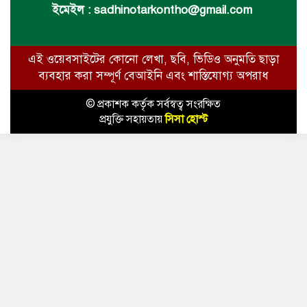
ইমেইল :
sadhinotarkontho@gmail.com
এই ওয়েবসাইটের কোনো লেখা, ছবি, ভিডিও অনুমতি ছাড়া
ব্যবহার করা সম্পূর্ণ বেআইনি এবং শাস্তিযোগ্য অপরাধ
© প্রকাশক কর্তৃক সর্বস্বত্ব সংরক্ষিত
প্রযুক্তি সহায়তায়
সিসা হোস্ট