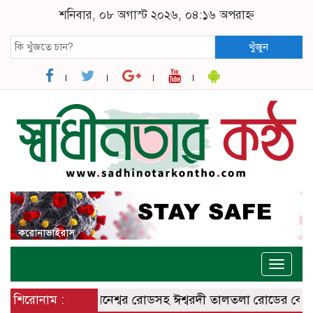
শনিবার, ০৮ অগাস্ট ২০২৬, ০৪:১৬ অপরাহ্ন
খুঁজুন
Toggle
naviga
্মিত ঈশ্বরদী – বানেশ্বর রোডসহ ঈশ্বরদী তালতলা রোডের বেহালদশা
শিরোনাম :