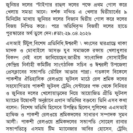
জুনিয়র দলের স্টাইগার রাহুল দলের পক্ষে প্রথম গোল করে
খেলায় সমতা আনে। দর্শক নন্দিত এ খেলার দ্বিতীয়ার্ধের ৯
মিনিটের মাথায় জুনিয়র দলের সিজান দ্বিতীয় গোল করে দলের
বিজয় নিশ্চিত করে। পরে অতিথিবৃন্দ বিজয়ী দলের হাতে
পুরস্কারের অর্থ তুলে দেন।#তাং-২৯.০৪.২০২৬
এসআই টিটুল,বিশেষ প্রতিনিধি,ঈশ্বরদী \ ধ্বংসের দ্বারপ্রান্তে থাকা
মাদক ও মোবাইলে আসক্ত যুব সমাজকে রক্ষায় খেলাধুলার
বিকল্প নেই বলে জানিয়েছেন,জাতীয় সাংবাদিক সোসাইটির
কেন্দ্রিয় নির্বাহী কমিটির সাংগঠনিক সচিব ও ঈশ্বরদী উপজেলা
প্রেসক্লাবের সভাপতি তৌহিদ আক্তার পান্না। গতকাল বিকেলে
পাকশীর ঐতিহাসিক রেলওয়ে ফুটবল মাঠে রেল শ্রমিক দলের
সহযোগিতায় পাকশী ফুটবল ট্রেনিং সেন্টারের পক্ষ থেকে সিনিয়র
ও জুনিয়র দলের খেলোয়াড়দের নিয়ে আয়োজিত প্রীতি ফুটবল
ম্যাচের উদ্বোধনী অনুষ্ঠানে প্রধান অতিথির বক্তব্যে তিনি এসব কথা
বলেন। বিশেষ অতিথি হিসেবে উপস্থিত ছিলেন,পুলিশের এএসআই
হাফিজ ও পাকশী রেলওয়ে শ্রমিকদলের সাধারণ সম্পাদক সুমন
আলী। পাকশী রেলওয়ে শ্রমিকদলের সভাপতি সোহেল রানার
সভাপতিত্বে এসময় টিম ম্যানেজার আবির হোসেন, ট্রেনিং