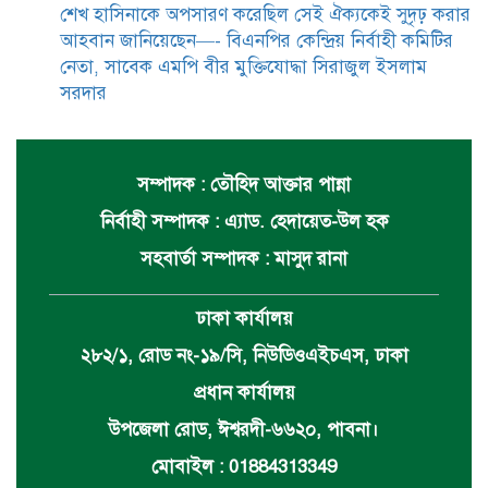
শেখ হাসিনাকে অপসারণ করেছিল সেই ঐক্যকেই সুদৃঢ় করার
আহবান জানিয়েছেন—- বিএনপির কেন্দ্রিয় নির্বাহী কমিটির
নেতা, সাবেক এমপি বীর মুক্তিযোদ্ধা সিরাজুল ইসলাম
সরদার
সম্পাদক : তৌহিদ আক্তার পান্না
নির্বাহী সম্পাদক : এ্যাড. হেদায়েত-উল হক
সহবার্তা সম্পাদক : মাসুদ রানা
ঢাকা কার্যালয়
২৮২/১, রোড নং-১৯/সি, নিউডিওএইচএস, ঢাকা
প্রধান কার্যালয়
উপজেলা রোড, ঈশ্বরদী-৬৬২০, পাবনা।
মোবাইল : 01884313349