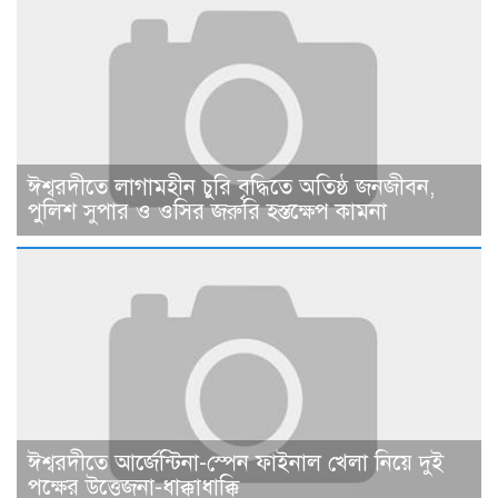
ঈশ্বরদীতে লাগামহীন চুরি বৃদ্ধিতে অতিষ্ঠ জনজীবন,
পুলিশ সুপার ও ওসির জরুরি হস্তক্ষেপ কামনা ​
ঈশ্বরদীতে আর্জেন্টিনা-স্পেন ফাইনাল খেলা নিয়ে দুই
পক্ষের উত্তেজনা-ধাক্কাধাক্কি