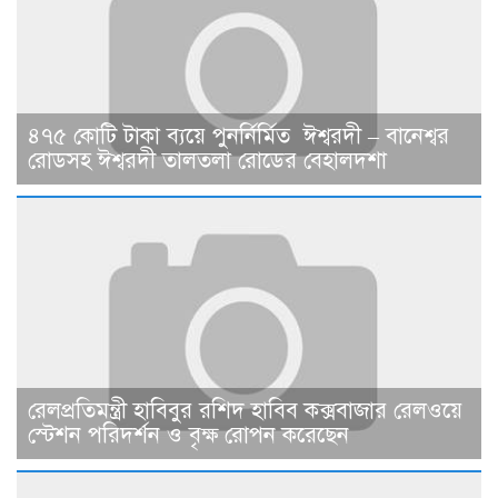
৪৭৫ কোটি টাকা ব্যয়ে পুনর্নির্মিত ঈশ্বরদী – বানেশ্বর
রোডসহ ঈশ্বরদী তালতলা রোডের বেহালদশা
রেলপ্রতিমন্ত্রী হাবিবুর রশিদ হাবিব কক্সবাজার রেলওয়ে
স্টেশন পরিদর্শন ও বৃক্ষ রোপন করেছেন