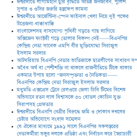
ঈশ্বরদীতে লাগামহীন চুরি বৃদ্ধিতে অতিষ্ঠ জনজীবন, পুলিশ
সিরাপসহ গ্রেফতার
সুপার ও ওসির জরুরি হস্তক্ষেপ কামনা ​
ঈশ্বরদীতে বিএনপি নেত্রীর বিরুদ্ধে জমি ও
ঈশ্বরদীতে আর্জেন্টিনা-স্পেন ফাইনাল খেলা নিয়ে দুই পক্ষের
দোকান দখলের চেষ্টার অভিযোগে সংবাদ
উত্তেজনা-ধাক্কাধাক্কি
সম্মেলন
বাংলাদেশসহ বাসযোগ্য পৃথিবী গড়তে গাছ লাগিয়ে
অক্সিজেন ফ্যাক্টরী গড়ে তোলার বিকল্প নেই——বিএনপির
যে ঐক্যের মাধ্যমে ১৯৯১ সালে
কেন্দ্রিয় নেতা সাবেক এমপি বীর মুক্তিযোদ্ধা সিরাজুল
বিএনপির সকলস্তরের নেতাকর্মীরা ভঙ্গুর
ইসলাম সরদার
দলকে প্রতিষ্ঠা এবং নির্বাচন করে
আটঘরিয়ায় বিএনপি নেতার ভাতিজাকে ছাত্রলীগের সাধারণ সম্
স্বৈরাচারী শেখ হাসিনাকে অপসারণ
করেছিল সেই ঐক্যকেই সুদৃঢ় করার
​​অবৈধ অর্থ বা পেশীশক্তি না থাকলে রাজনীতিতে টিকে থাকার
আহবান জানিয়েছেন—- বিএনপির কেন্দ্রিয় নির্বাহী কমিটির নেতা,
একমাত্র উপায় হলো “জনসম্পৃক্ততা ও নৈতিকতা——
সাবেক এমপি বীর মুক্তিযোদ্ধা সিরাজুল ইসলাম সরদার
বিএনপির কেন্দ্রিয় নেতা সিরাজুল ইসলাম সরদার
মধুমতি এক্সপ্রেস ট্রেনে রেলওয়ে জেলা ডিবি টিমের বিশেষ
অভিযানে রতন লাল বিশ্বাসকে ৫০ বোতল কোডিন যুক্ত
সিরাপসহ গ্রেফতার
ঈশ্বরদীতে বিএনপি নেত্রীর বিরুদ্ধে জমি ও দোকান দখলের
চেষ্টার অভিযোগে সংবাদ সম্মেলন
যে ঐক্যের মাধ্যমে ১৯৯১ সালে বিএনপির সকলস্তরের
নেতাকর্মীরা ভঙ্গুর দলকে প্রতিষ্ঠা এবং নির্বাচন করে স্বৈরাচারী