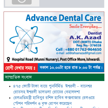
বাংলাদেশসহ বাসযোগ্য পৃথিবী গড়তে
গাছ লাগিয়ে অক্সিজেন ফ্যাক্টরী গড়ে
তোলার বিকল্প নেই——বিএনপির
কেন্দ্রিয় নেতা সাবেক এমপি বীর
মুক্তিযোদ্ধা সিরাজুল ইসলাম সরদার
আটঘরিয়ায় বিএনপি নেতার ভাতিজাকে ছাত্রলীগের সাধারণ সম্পাদক 
​​অবৈধ অর্থ বা পেশীশক্তি না থাকলে
রাজনীতিতে টিকে থাকার একমাত্র উপায়
সাম্প্রতিক সংবাদ
হলো “জনসম্পৃক্ততা ও নৈতিকতা——
বিএনপির কেন্দ্রিয় নেতা সিরাজুল ইসলাম
৪৭৫ কোটি টাকা ব্যয়ে পুনর্নির্মিত ঈশ্বরদী – বানেশ্বর
সরদার
রোডসহ ঈশ্বরদী তালতলা রোডের বেহালদশা
মধুমতি এক্সপ্রেস ট্রেনে রেলওয়ে জেলা
রেলপ্রতিমন্ত্রী হাবিবুর রশিদ হাবিব কক্সবাজার রেলওয়ে
ডিবি টিমের বিশেষ অভিযানে রতন লাল
স্টেশন পরিদর্শন ও বৃক্ষ রোপন করেছেন
বিশ্বাসকে ৫০ বোতল কোডিন যুক্ত