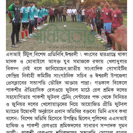
এসআই টিটুল,বিশেষ প্রতিনিধি,ঈশ্বরদী \ ধ্বংসের দ্বারপ্রান্তে থাকা
মাদক ও মোবাইলে আসক্ত যুব সমাজকে রক্ষায় খেলাধুলার
বিকল্প নেই বলে জানিয়েছেন,জাতীয় সাংবাদিক সোসাইটির
কেন্দ্রিয় নির্বাহী কমিটির সাংগঠনিক সচিব ও ঈশ্বরদী উপজেলা
প্রেসক্লাবের সভাপতি তৌহিদ আক্তার পান্না। গতকাল বিকেলে
পাকশীর ঐতিহাসিক রেলওয়ে ফুটবল মাঠে রেল শ্রমিক দলের
সহযোগিতায় পাকশী ফুটবল ট্রেনিং সেন্টারের পক্ষ থেকে সিনিয়র
ও জুনিয়র দলের খেলোয়াড়দের নিয়ে আয়োজিত প্রীতি ফুটবল
ম্যাচের উদ্বোধনী অনুষ্ঠানে প্রধান অতিথির বক্তব্যে তিনি এসব কথা
বলেন। বিশেষ অতিথি হিসেবে উপস্থিত ছিলেন,পুলিশের এএসআই
হাফিজ ও পাকশী রেলওয়ে শ্রমিকদলের সাধারণ সম্পাদক সুমন
আলী। পাকশী রেলওয়ে শ্রমিকদলের সভাপতি সোহেল রানার