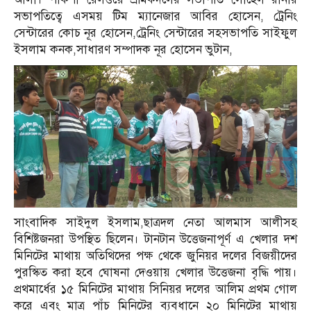
সভাপতিত্বে এসময় টিম ম্যানেজার আবির হোসেন, ট্রেনিং
সেন্টারের কোচ নূর হোসেন,ট্রেনিং সেন্টারের সহসভাপতি সাইফুল
ইসলাম কনক,সাধারণ সম্পাদক নূর হোসেন ভুটান,
সাংবাদিক সাইদুল ইসলাম,ছাত্রদল নেতা আলমাস আলীসহ
বিশিষ্টজনরা উপস্থিত ছিলেন। টানটান উত্তেজনাপূর্ণ এ খেলার দশ
মিনিটের মাথায় অতিথিদের পক্ষ থেকে জুনিয়র দলের বিজয়ীদের
পুরস্কিত করা হবে ঘোষনা দেওয়ায় খেলার উত্তেজনা বৃদ্ধি পায়।
প্রথমার্ধের ১৫ মিনিটের মাথায় সিনিয়র দলের আলিম প্রথম গোল
করে এবং মাত্র পাঁচ মিনিটের ব্যবধানে ২০ মিনিটের মাথায়