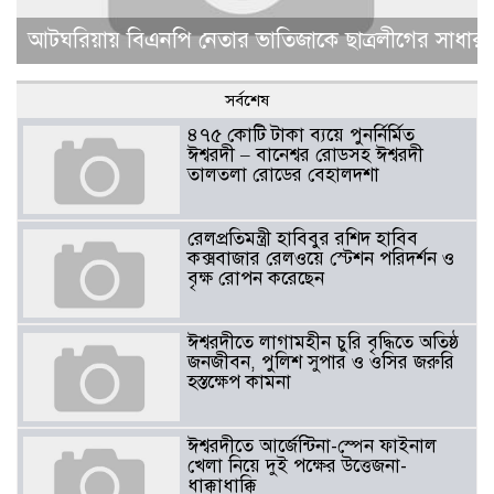
আটঘরিয়ায় বিএনপি নেতার ভাতিজাকে ছাত্রলীগের সাধারণ 
সর্বশেষ
৪৭৫ কোটি টাকা ব্যয়ে পুনর্নির্মিত
ঈশ্বরদী – বানেশ্বর রোডসহ ঈশ্বরদী
তালতলা রোডের বেহালদশা
রেলপ্রতিমন্ত্রী হাবিবুর রশিদ হাবিব
কক্সবাজার রেলওয়ে স্টেশন পরিদর্শন ও
বৃক্ষ রোপন করেছেন
ঈশ্বরদীতে লাগামহীন চুরি বৃদ্ধিতে অতিষ্ঠ
জনজীবন, পুলিশ সুপার ও ওসির জরুরি
হস্তক্ষেপ কামনা ​
ঈশ্বরদীতে আর্জেন্টিনা-স্পেন ফাইনাল
খেলা নিয়ে দুই পক্ষের উত্তেজনা-
ধাক্কাধাক্কি