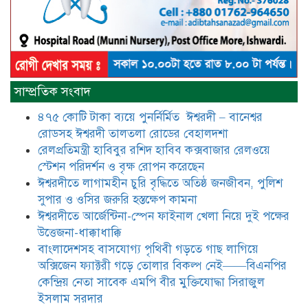
আটঘরিয়ায় বিএনপি নেতার ভাতিজাকে ছাত্রলীগের সাধারণ সম্পাদক 
​​অবৈধ অর্থ বা পেশীশক্তি না থাকলে
রাজনীতিতে টিকে থাকার একমাত্র উপায়
সাম্প্রতিক সংবাদ
হলো “জনসম্পৃক্ততা ও নৈতিকতা——
বিএনপির কেন্দ্রিয় নেতা সিরাজুল ইসলাম
৪৭৫ কোটি টাকা ব্যয়ে পুনর্নির্মিত ঈশ্বরদী – বানেশ্বর
সরদার
রোডসহ ঈশ্বরদী তালতলা রোডের বেহালদশা
মধুমতি এক্সপ্রেস ট্রেনে রেলওয়ে জেলা
রেলপ্রতিমন্ত্রী হাবিবুর রশিদ হাবিব কক্সবাজার রেলওয়ে
ডিবি টিমের বিশেষ অভিযানে রতন লাল
স্টেশন পরিদর্শন ও বৃক্ষ রোপন করেছেন
বিশ্বাসকে ৫০ বোতল কোডিন যুক্ত
ঈশ্বরদীতে লাগামহীন চুরি বৃদ্ধিতে অতিষ্ঠ জনজীবন, পুলিশ
সিরাপসহ গ্রেফতার
সুপার ও ওসির জরুরি হস্তক্ষেপ কামনা ​
ঈশ্বরদীতে বিএনপি নেত্রীর বিরুদ্ধে জমি ও
ঈশ্বরদীতে আর্জেন্টিনা-স্পেন ফাইনাল খেলা নিয়ে দুই পক্ষের
দোকান দখলের চেষ্টার অভিযোগে সংবাদ
উত্তেজনা-ধাক্কাধাক্কি
সম্মেলন
বাংলাদেশসহ বাসযোগ্য পৃথিবী গড়তে গাছ লাগিয়ে
অক্সিজেন ফ্যাক্টরী গড়ে তোলার বিকল্প নেই——বিএনপির
যে ঐক্যের মাধ্যমে ১৯৯১ সালে
কেন্দ্রিয় নেতা সাবেক এমপি বীর মুক্তিযোদ্ধা সিরাজুল
বিএনপির সকলস্তরের নেতাকর্মীরা ভঙ্গুর
ইসলাম সরদার
দলকে প্রতিষ্ঠা এবং নির্বাচন করে