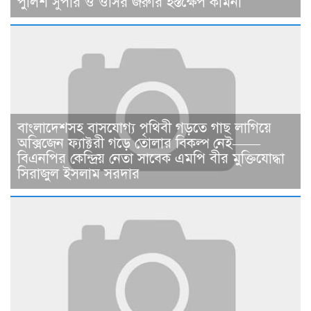
পুলিশ সুপার ও ওসির জরুরি হস্তক্ষেপ কামনা ​
বাংলাদেশসহ বাসযোগ্য পৃথিবী গড়তে গাছ লাগিয়ে
অক্সিজেন ফ্যাক্টরী গড়ে তোলার বিকল্প নেই——
বিএনপির কেন্দ্রিয় নেতা সাবেক এমপি বীর মুক্তিযোদ্ধা
সিরাজুল ইসলাম সরদার