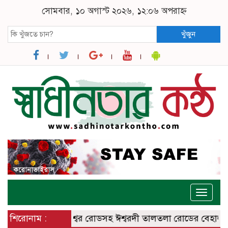
সোমবার, ১০ অগাস্ট ২০২৬, ১২:০৬ অপরাহ্ন
খুঁজুন
Toggle
naviga
িত ঈশ্বরদী – বানেশ্বর রোডসহ ঈশ্বরদী তালতলা রোডের বেহালদশা
শিরোনাম :
র