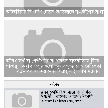
আটঘরিয়ায় বিএনপি নেতার ভাতিজাকে ছাত্রলীগের সাধারণ 
​​অবৈধ অর্থ বা পেশীশক্তি না থাকলে রাজনীতিতে টিকে
থাকার একমাত্র উপায় হলো “জনসম্পৃক্ততা ও নৈতিকতা
——বিএনপির কেন্দ্রিয় নেতা সিরাজুল ইসলাম সরদার
সর্বশেষ
৪৭৫ কোটি টাকা ব্যয়ে পুনর্নির্মিত
ঈশ্বরদী – বানেশ্বর রোডসহ ঈশ্বরদী
তালতলা রোডের বেহালদশা