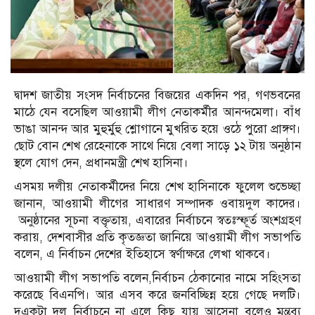
দ্বাদশ জাতীয় সংসদ নির্বাচনের বিজয়ের একদিন পর, গণভবনের
মাঠে যেন বসেছিল আওয়ামী লীগ নেতাকর্মীর আনন্দমেলা। বাঁধ
ভাঙা আনন্দ আর মুহুর্মুহু শ্লোগানে মুখরিত হয়ে ওঠে পুরো প্রাঙ্গণ।
ছোট বোন শেখ রেহেনাকে সাথে নিয়ে বেলা সাড়ে ১২ টায় অনুষ্ঠান
স্থলে যোগ দেন, প্রধানমন্ত্রী শেখ হাসিনা।
এসময় দলীয় নেতাকর্মীদের নিয়ে শেখ হাসিনাকে ফুলেল শুভেচ্ছা
জানান, আওয়ামী লীগের সাধারণ সম্পাদক ওবায়দুল কাদের।
অনুষ্ঠানের সূচনা বক্তৃতায়, এবারের নির্বাচনে স্বতঃস্ফূর্ত অংশগ্রহণ
করায়, দেশবাসীর প্রতি কৃতজ্ঞতা জানিয়ে আওয়ামী লীগ সভাপতি
বলেন, এ নির্বাচন দেশের ইতিহাসে স্বর্ণাক্ষরে লেখা থাকবে।
আওয়ামী লীগ সভাপতি বলেন,নির্বাচন ঠেকানোর নামে সহিংসতা
করেছে বিএনপি। আর এসব করে জনবিচ্ছিন্ন হয়ে গেছে দলটি।
দুএকটা দল নির্বাচনে না এলে কিছু যায় আসেনা বলেও মন্তব্য