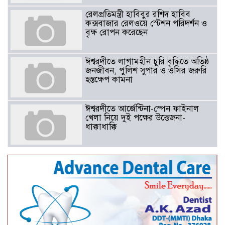
রেলপ্রতিমন্ত্রী হাবিবুর রশিদ হাবিব
কক্সবাজার রেলওয়ে স্টেশন পরিদর্শন ও
বৃক্ষ রোপন করেছেন
ঈশ্বরদীতে লাগামহীন চুরি বৃদ্ধিতে অতিষ্ঠ
জনজীবন, পুলিশ সুপার ও ওসির জরুরি
হস্তক্ষেপ কামনা ​
ঈশ্বরদীতে আর্জেন্টিনা-স্পেন ফাইনাল
খেলা নিয়ে দুই পক্ষের উত্তেজনা-
ধাক্কাধাক্কি
বাংলাদেশসহ বাসযোগ্য পৃথিবী গড়তে
গাছ লাগিয়ে অক্সিজেন ফ্যাক্টরী গড়ে
তোলার বিকল্প নেই——বিএনপির
কেন্দ্রিয় নেতা সাবেক এমপি বীর
মুক্তিযোদ্ধা সিরাজুল ইসলাম সরদার