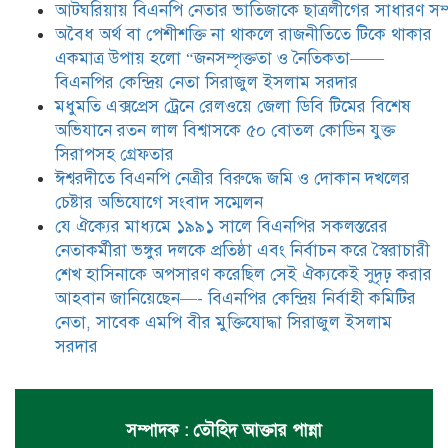
আটঘরিয়ায় বিএনপি নেতার ভাতিজাকে ছাত্রলীগের সাধারণ সম্
স্বৈরাচারী শেখ হাসিনাকে অপসারণ
করেছিল সেই ঐক্যকেই সুদৃঢ় করার
​​অবৈধ অর্থ বা পেশীশক্তি না থাকলে রাজনীতিতে টিকে থাকার
আহবান জানিয়েছেন—- বিএনপির কেন্দ্রিয় নির্বাহী কমিটির নেতা,
একমাত্র উপায় হলো “জনসম্পৃক্ততা ও নৈতিকতা——
সাবেক এমপি বীর মুক্তিযোদ্ধা সিরাজুল ইসলাম সরদার
বিএনপির কেন্দ্রিয় নেতা সিরাজুল ইসলাম সরদার
মধুমতি এক্সপ্রেস ট্রেনে রেলওয়ে জেলা ডিবি টিমের বিশেষ
অভিযানে রতন লাল বিশ্বাসকে ৫০ বোতল কোডিন যুক্ত
সিরাপসহ গ্রেফতার
ঈশ্বরদীতে বিএনপি নেত্রীর বিরুদ্ধে জমি ও দোকান দখলের
চেষ্টার অভিযোগে সংবাদ সম্মেলন
যে ঐক্যের মাধ্যমে ১৯৯১ সালে বিএনপির সকলস্তরের
নেতাকর্মীরা ভঙ্গুর দলকে প্রতিষ্ঠা এবং নির্বাচন করে স্বৈরাচারী
শেখ হাসিনাকে অপসারণ করেছিল সেই ঐক্যকেই সুদৃঢ় করার
আহবান জানিয়েছেন—- বিএনপির কেন্দ্রিয় নির্বাহী কমিটির
নেতা, সাবেক এমপি বীর মুক্তিযোদ্ধা সিরাজুল ইসলাম
সরদার
সম্পাদক : তৌহিদ আক্তার পান্না