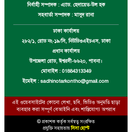
নির্বাহী সম্পাদক : এ্যাড. হেদায়েত-উল হক
সহবার্তা সম্পাদক : মাসুদ রানা
ঢাকা কার্যালয়
২৮২/১, রোড নং-১৯/সি, নিউডিওএইচএস, ঢাকা
প্রধান কার্যালয়
উপজেলা রোড, ঈশ্বরদী-৬৬২০, পাবনা।
মোবাইল : 01884313349
ইমেইল :
sadhinotarkontho@gmail.com
এই ওয়েবসাইটের কোনো লেখা, ছবি, ভিডিও অনুমতি ছাড়া
ব্যবহার করা সম্পূর্ণ বেআইনি এবং শাস্তিযোগ্য অপরাধ
© প্রকাশক কর্তৃক সর্বস্বত্ব সংরক্ষিত
প্রযুক্তি সহায়তায়
সিসা হোস্ট