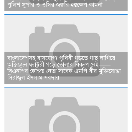
পুলিশ সুপার ও ওসির জরুরি হস্তক্ষেপ কামনা ​
বাংলাদেশসহ বাসযোগ্য পৃথিবী গড়তে গাছ লাগিয়ে
অক্সিজেন ফ্যাক্টরী গড়ে তোলার বিকল্প নেই——
বিএনপির কেন্দ্রিয় নেতা সাবেক এমপি বীর মুক্তিযোদ্ধা
সিরাজুল ইসলাম সরদার