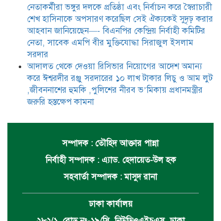
নেতাকর্মীরা ভঙ্গুর দলকে প্রতিষ্ঠা এবং নির্বাচন করে স্বৈরাচারী
শেখ হাসিনাকে অপসারণ করেছিল সেই ঐক্যকেই সুদৃঢ় করার
আহবান জানিয়েছেন—- বিএনপির কেন্দ্রিয় নির্বাহী কমিটির
নেতা, সাবেক এমপি বীর মুক্তিযোদ্ধা সিরাজুল ইসলাম
সরদার
আদালত থেকে দেওয়া রিসিভার নিয়োগের আদেশ অমান্য
করে ঈশ্বরদীর রঞ্জু সরদারের ১০ লাখ টাকার লিচু ও আম লুট
,জীবননাশের হুমকি ,পুলিশের নীরব ভ’মিকায় প্রধানমন্ত্রীর
জরুরি হস্তক্ষেপ কামনা
সম্পাদক : তৌহিদ আক্তার পান্না
নির্বাহী সম্পাদক : এ্যাড. হেদায়েত-উল হক
সহবার্তা সম্পাদক : মাসুদ রানা
ঢাকা কার্যালয়
২৮২/১, রোড নং-১৯/সি, নিউডিওএইচএস, ঢাকা