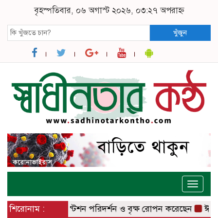
বৃহস্পতিবার, ০৬ অগাস্ট ২০২৬, ০৩:২৭ অপরাহ্ন
খুঁজুন
Toggle
naviga
বাজার রেলওয়ে স্টেশন পরিদর্শন ও বৃক্ষ রোপন করেছেন
শিরোনাম :
ঈশ্বরদীতে ল