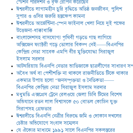
স্টেশন পরিদর্শন ও বৃক্ষ রোপন করেছেন
ঈশ্বরদীতে লাগামহীন চুরি বৃদ্ধিতে অতিষ্ঠ জনজীবন, পুলিশ
ঈশ্বরদীতে বিএনপি নেত্রীর বিরুদ্ধে জমি ও
দোকান দখলের চেষ্টার অভিযোগে সংবাদ
সুপার ও ওসির জরুরি হস্তক্ষেপ কামনা ​
সম্মেলন
ঈশ্বরদীতে আর্জেন্টিনা-স্পেন ফাইনাল খেলা নিয়ে দুই পক্ষের
উত্তেজনা-ধাক্কাধাক্কি
যে ঐক্যের মাধ্যমে ১৯৯১ সালে
বাংলাদেশসহ বাসযোগ্য পৃথিবী গড়তে গাছ লাগিয়ে
বিএনপির সকলস্তরের নেতাকর্মীরা ভঙ্গুর
অক্সিজেন ফ্যাক্টরী গড়ে তোলার বিকল্প নেই——বিএনপির
দলকে প্রতিষ্ঠা এবং নির্বাচন করে
কেন্দ্রিয় নেতা সাবেক এমপি বীর মুক্তিযোদ্ধা সিরাজুল
স্বৈরাচারী শেখ হাসিনাকে অপসারণ
করেছিল সেই ঐক্যকেই সুদৃঢ় করার
ইসলাম সরদার
আহবান জানিয়েছেন—- বিএনপির কেন্দ্রিয় নির্বাহী কমিটির নেতা,
আটঘরিয়ায় বিএনপি নেতার ভাতিজাকে ছাত্রলীগের সাধারণ সম্
সাবেক এমপি বীর মুক্তিযোদ্ধা সিরাজুল ইসলাম সরদার
​​অবৈধ অর্থ বা পেশীশক্তি না থাকলে রাজনীতিতে টিকে থাকার
একমাত্র উপায় হলো “জনসম্পৃক্ততা ও নৈতিকতা——
আদালত থেকে দেওয়া রিসিভার
নিয়োগের আদেশ অমান্য করে ঈশ্বরদীর
বিএনপির কেন্দ্রিয় নেতা সিরাজুল ইসলাম সরদার
রঞ্জু সরদারের ১০ লাখ টাকার লিচু ও
মধুমতি এক্সপ্রেস ট্রেনে রেলওয়ে জেলা ডিবি টিমের বিশেষ
আম লুট ,জীবননাশের হুমকি ,পুলিশের
অভিযানে রতন লাল বিশ্বাসকে ৫০ বোতল কোডিন যুক্ত
নীরব ভ’মিকায় প্রধানমন্ত্রীর জরুরি
হস্তক্ষেপ কামনা
সিরাপসহ গ্রেফতার
ঈশ্বরদীতে বিএনপি নেত্রীর বিরুদ্ধে জমি ও দোকান দখলের
চেষ্টার অভিযোগে সংবাদ সম্মেলন
যে ঐক্যের মাধ্যমে ১৯৯১ সালে বিএনপির সকলস্তরের