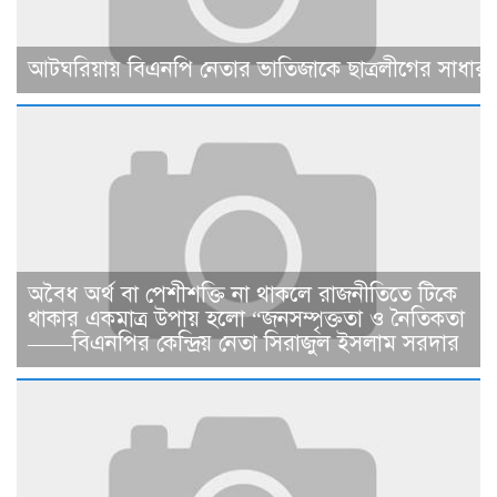
আটঘরিয়ায় বিএনপি নেতার ভাতিজাকে ছাত্রলীগের সাধারণ 
​​অবৈধ অর্থ বা পেশীশক্তি না থাকলে রাজনীতিতে টিকে
থাকার একমাত্র উপায় হলো “জনসম্পৃক্ততা ও নৈতিকতা
——বিএনপির কেন্দ্রিয় নেতা সিরাজুল ইসলাম সরদার