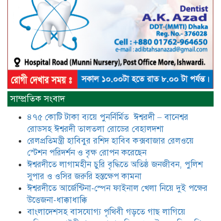
মুক্তিযোদ্ধা সিরাজুল ইসলাম সরদার
আটঘরিয়ায় বিএনপি নেতার ভাতিজাকে ছাত্রলীগের সাধারণ সম্পাদক 
​​অবৈধ অর্থ বা পেশীশক্তি না থাকলে
রাজনীতিতে টিকে থাকার একমাত্র উপায়
সাম্প্রতিক সংবাদ
হলো “জনসম্পৃক্ততা ও নৈতিকতা——
বিএনপির কেন্দ্রিয় নেতা সিরাজুল ইসলাম
৪৭৫ কোটি টাকা ব্যয়ে পুনর্নির্মিত ঈশ্বরদী – বানেশ্বর
সরদার
রোডসহ ঈশ্বরদী তালতলা রোডের বেহালদশা
মধুমতি এক্সপ্রেস ট্রেনে রেলওয়ে জেলা
রেলপ্রতিমন্ত্রী হাবিবুর রশিদ হাবিব কক্সবাজার রেলওয়ে
ডিবি টিমের বিশেষ অভিযানে রতন লাল
স্টেশন পরিদর্শন ও বৃক্ষ রোপন করেছেন
বিশ্বাসকে ৫০ বোতল কোডিন যুক্ত
ঈশ্বরদীতে লাগামহীন চুরি বৃদ্ধিতে অতিষ্ঠ জনজীবন, পুলিশ
সিরাপসহ গ্রেফতার
সুপার ও ওসির জরুরি হস্তক্ষেপ কামনা ​
ঈশ্বরদীতে বিএনপি নেত্রীর বিরুদ্ধে জমি ও
ঈশ্বরদীতে আর্জেন্টিনা-স্পেন ফাইনাল খেলা নিয়ে দুই পক্ষের
দোকান দখলের চেষ্টার অভিযোগে সংবাদ
উত্তেজনা-ধাক্কাধাক্কি
সম্মেলন
বাংলাদেশসহ বাসযোগ্য পৃথিবী গড়তে গাছ লাগিয়ে