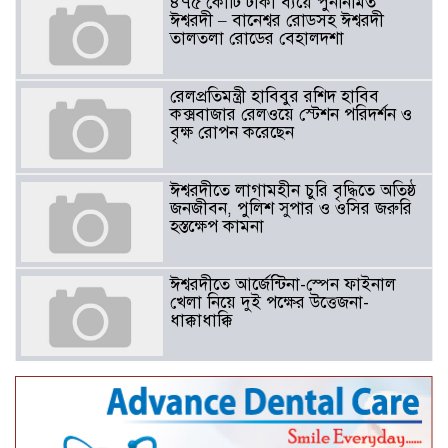
৪৭৫ কোটি টাকা ব্যয়ে পুনর্নির্মিত
ঈশ্বরদী – বানেশ্বর রোডসহ ঈশ্বরদী
তালতলা রোডের বেহালদশা
রেলপ্রতিমন্ত্রী হাবিবুর রশিদ হাবিব
কক্সবাজার রেলওয়ে স্টেশন পরিদর্শন ও
বৃক্ষ রোপন করেছেন
ঈশ্বরদীতে লাগামহীন চুরি বৃদ্ধিতে অতিষ্ঠ
জনজীবন, পুলিশ সুপার ও ওসির জরুরি
হস্তক্ষেপ কামনা ​
ঈশ্বরদীতে আর্জেন্টিনা-স্পেন ফাইনাল
খেলা নিয়ে দুই পক্ষের উত্তেজনা-
ধাক্কাধাক্কি
বাংলাদেশসহ বাসযোগ্য পৃথিবী গড়তে
গাছ লাগিয়ে অক্সিজেন ফ্যাক্টরী গড়ে
তোলার বিকল্প নেই——বিএনপির
কেন্দ্রিয় নেতা সাবেক এমপি বীর