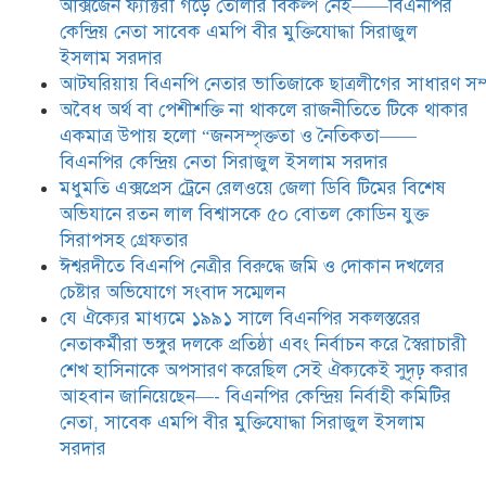
অক্সিজেন ফ্যাক্টরী গড়ে তোলার বিকল্প নেই——বিএনপির
যে ঐক্যের মাধ্যমে ১৯৯১ সালে
কেন্দ্রিয় নেতা সাবেক এমপি বীর মুক্তিযোদ্ধা সিরাজুল
বিএনপির সকলস্তরের নেতাকর্মীরা ভঙ্গুর
ইসলাম সরদার
দলকে প্রতিষ্ঠা এবং নির্বাচন করে
আটঘরিয়ায় বিএনপি নেতার ভাতিজাকে ছাত্রলীগের সাধারণ সম্
স্বৈরাচারী শেখ হাসিনাকে অপসারণ
করেছিল সেই ঐক্যকেই সুদৃঢ় করার
​​অবৈধ অর্থ বা পেশীশক্তি না থাকলে রাজনীতিতে টিকে থাকার
আহবান জানিয়েছেন—- বিএনপির কেন্দ্রিয় নির্বাহী কমিটির নেতা,
একমাত্র উপায় হলো “জনসম্পৃক্ততা ও নৈতিকতা——
সাবেক এমপি বীর মুক্তিযোদ্ধা সিরাজুল ইসলাম সরদার
বিএনপির কেন্দ্রিয় নেতা সিরাজুল ইসলাম সরদার
মধুমতি এক্সপ্রেস ট্রেনে রেলওয়ে জেলা ডিবি টিমের বিশেষ
অভিযানে রতন লাল বিশ্বাসকে ৫০ বোতল কোডিন যুক্ত
সিরাপসহ গ্রেফতার
ঈশ্বরদীতে বিএনপি নেত্রীর বিরুদ্ধে জমি ও দোকান দখলের
চেষ্টার অভিযোগে সংবাদ সম্মেলন
যে ঐক্যের মাধ্যমে ১৯৯১ সালে বিএনপির সকলস্তরের
নেতাকর্মীরা ভঙ্গুর দলকে প্রতিষ্ঠা এবং নির্বাচন করে স্বৈরাচারী
শেখ হাসিনাকে অপসারণ করেছিল সেই ঐক্যকেই সুদৃঢ় করার
আহবান জানিয়েছেন—- বিএনপির কেন্দ্রিয় নির্বাহী কমিটির
নেতা, সাবেক এমপি বীর মুক্তিযোদ্ধা সিরাজুল ইসলাম
সরদার