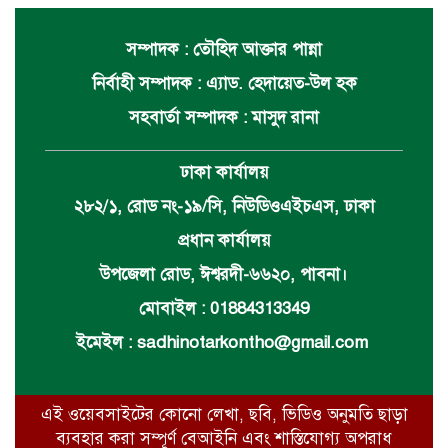
সম্পাদক : তৌহিদ আক্তার পান্না
নির্বাহী সম্পাদক : এ্যাড. হেদায়েত-উল হক
সহবার্তা সম্পাদক : মাসুদ রানা
ঢাকা কার্যালয়
২৮২/১, রোড নং-১৯/সি, নিউডিওএইচএস, ঢাকা
প্রধান কার্যালয়
উপজেলা রোড, ঈশ্বরদী-৬৬২০, পাবনা।
মোবাইল : 01884313349
ইমেইল :
sadhinotarkontho@gmail.com
এই ওয়েবসাইটের কোনো লেখা, ছবি, ভিডিও অনুমতি ছাড়া
ব্যবহার করা সম্পূর্ণ বেআইনি এবং শাস্তিযোগ্য অপরাধ