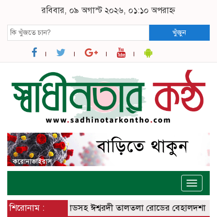
রবিবার, ০৯ অগাস্ট ২০২৬, ০১:১০ অপরাহ্ন
খুঁজুন
Toggle
naviga
বরদী – বানেশ্বর রোডসহ ঈশ্বরদী তালতলা রোডের বেহালদশা
শিরোনাম :
রেলপ্রত