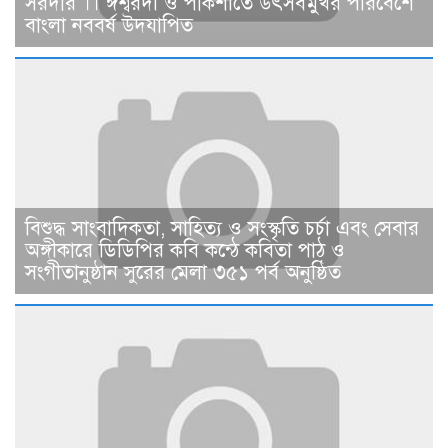
সরদার ।। ঈশ্বরদী ও পাকশীতে উৎসবমুখর পরিবেশে
বাংলা নববর্ষ উদযাপিত
বিশুদ্ধ সাংবাদিকতা, সাহিত্য ও সংস্কৃতি চর্চা এবং সেবার
অঙ্গীকারে ডিডিপির কবি কন্ঠে কবিতা পাঠ ও
সংগীতানুষ্ঠান সুরের মেলা ৩৫১ পর্ব অনুষ্ঠিত