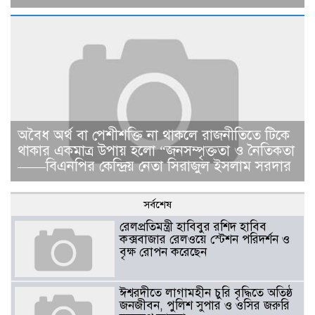
​​অবৈধ অর্থ বা পেশীশক্তি না থাকলে রাজনীতিতে টিকে
থাকার একমাত্র উপায় হলো “জনসম্পৃক্ততা ও নৈতিকতা
——বিএনপির কেন্দ্রিয় নেতা সিরাজুল ইসলাম সরদার
সর্বশেষ
রেলপ্রতিমন্ত্রী হাবিবুর রশিদ হাবিব
কক্সবাজার রেলওয়ে স্টেশন পরিদর্শন ও
বৃক্ষ রোপন করেছেন
ঈশ্বরদীতে লাগামহীন চুরি বৃদ্ধিতে অতিষ্ঠ
জনজীবন, পুলিশ সুপার ও ওসির জরুরি