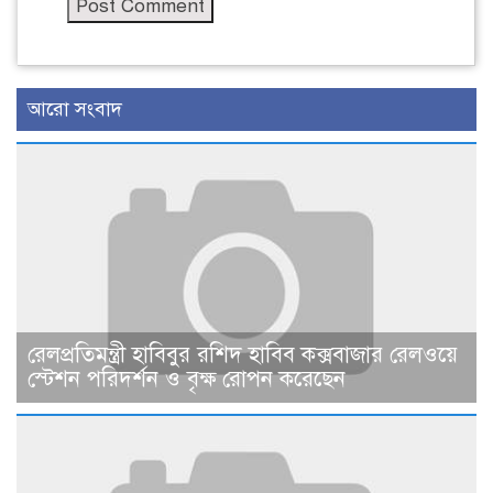
আরো সংবাদ
রেলপ্রতিমন্ত্রী হাবিবুর রশিদ হাবিব কক্সবাজার রেলওয়ে
স্টেশন পরিদর্শন ও বৃক্ষ রোপন করেছেন