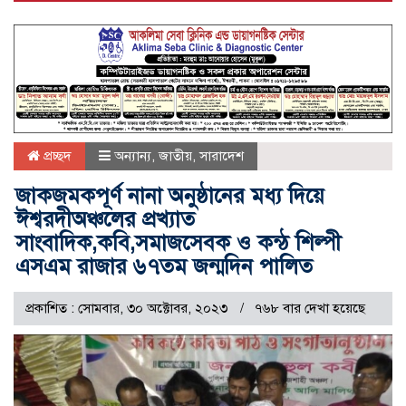
প্রচ্ছদ
অন্যান্য
,
জাতীয়
,
সারাদেশ
জাকজমকপূর্ণ নানা অনুষ্ঠানের মধ্য দিয়ে
ঈশ্বরদীঅঞ্চলের প্রখ্যাত
সাংবাদিক,কবি,সমাজসেবক ও কন্ঠ শিল্পী
এসএম রাজার ৬৭তম জন্মদিন পালিত
প্রকাশিত : সোমবার, ৩০ অক্টোবর, ২০২৩
৭৬৮ বার দেখা হয়েছে