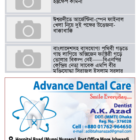
হস্তক্ষেপ কামনা ​
ঈশ্বরদীতে আর্জেন্টিনা-স্পেন ফাইনাল
খেলা নিয়ে দুই পক্ষের উত্তেজনা-
ধাক্কাধাক্কি
বাংলাদেশসহ বাসযোগ্য পৃথিবী গড়তে
গাছ লাগিয়ে অক্সিজেন ফ্যাক্টরী গড়ে
তোলার বিকল্প নেই——বিএনপির
কেন্দ্রিয় নেতা সাবেক এমপি বীর
মুক্তিযোদ্ধা সিরাজুল ইসলাম সরদার
আটঘরিয়ায় বিএনপি নেতার ভাতিজাকে ছাত্রলীগের সাধারণ সম্পাদক 
​​অবৈধ অর্থ বা পেশীশক্তি না থাকলে
রাজনীতিতে টিকে থাকার একমাত্র উপায়
হলো “জনসম্পৃক্ততা ও নৈতিকতা——