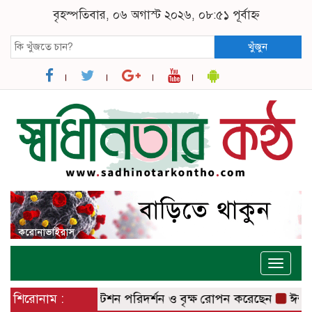
বৃহস্পতিবার, ০৬ অগাস্ট ২০২৬, ০৮:৫১ পূর্বাহ্ন
খুঁজুন
Toggle
naviga
াজার রেলওয়ে স্টেশন পরিদর্শন ও বৃক্ষ রোপন করেছেন
শিরোনাম :
ঈশ্বরদীতে লা