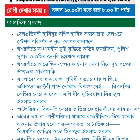
বিএনপির কেন্দ্রিয় নেতা সিরাজুল ইসলাম
সরদার
মধুমতি এক্সপ্রেস ট্রেনে রেলওয়ে জেলা
সাম্প্রতিক সংবাদ
ডিবি টিমের বিশেষ অভিযানে রতন লাল
বিশ্বাসকে ৫০ বোতল কোডিন যুক্ত
রেলপ্রতিমন্ত্রী হাবিবুর রশিদ হাবিব কক্সবাজার রেলওয়ে
সিরাপসহ গ্রেফতার
স্টেশন পরিদর্শন ও বৃক্ষ রোপন করেছেন
ঈশ্বরদীতে লাগামহীন চুরি বৃদ্ধিতে অতিষ্ঠ জনজীবন, পুলিশ
ঈশ্বরদীতে বিএনপি নেত্রীর বিরুদ্ধে জমি ও
দোকান দখলের চেষ্টার অভিযোগে সংবাদ
সুপার ও ওসির জরুরি হস্তক্ষেপ কামনা ​
সম্মেলন
ঈশ্বরদীতে আর্জেন্টিনা-স্পেন ফাইনাল খেলা নিয়ে দুই পক্ষের
উত্তেজনা-ধাক্কাধাক্কি
যে ঐক্যের মাধ্যমে ১৯৯১ সালে
বাংলাদেশসহ বাসযোগ্য পৃথিবী গড়তে গাছ লাগিয়ে
বিএনপির সকলস্তরের নেতাকর্মীরা ভঙ্গুর
অক্সিজেন ফ্যাক্টরী গড়ে তোলার বিকল্প নেই——বিএনপির
দলকে প্রতিষ্ঠা এবং নির্বাচন করে
কেন্দ্রিয় নেতা সাবেক এমপি বীর মুক্তিযোদ্ধা সিরাজুল
স্বৈরাচারী শেখ হাসিনাকে অপসারণ
করেছিল সেই ঐক্যকেই সুদৃঢ় করার
ইসলাম সরদার
আহবান জানিয়েছেন—- বিএনপির কেন্দ্রিয় নির্বাহী কমিটির নেতা,
আটঘরিয়ায় বিএনপি নেতার ভাতিজাকে ছাত্রলীগের সাধারণ সম্
সাবেক এমপি বীর মুক্তিযোদ্ধা সিরাজুল ইসলাম সরদার
​​অবৈধ অর্থ বা পেশীশক্তি না থাকলে রাজনীতিতে টিকে থাকার
একমাত্র উপায় হলো “জনসম্পৃক্ততা ও নৈতিকতা——
আদালত থেকে দেওয়া রিসিভার
নিয়োগের আদেশ অমান্য করে ঈশ্বরদীর
বিএনপির কেন্দ্রিয় নেতা সিরাজুল ইসলাম সরদার
রঞ্জু সরদারের ১০ লাখ টাকার লিচু ও
মধুমতি এক্সপ্রেস ট্রেনে রেলওয়ে জেলা ডিবি টিমের বিশেষ