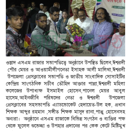
ওস্তাদ এসএম রাজার সভাপতিত্বে অনুষ্ঠানে উপস্থিত ছিলেন,ঈশ্বরদী
পৌর মেয়র ও আওয়ামীলীগনেতা ইসাহক আলী মালিথা,ঈশ্বরদী
উপজেলা প্রেসক্লাবের সভাপতি ও জাতীয় সাংবাদিক সোসাইটির
কেন্দ্রিয় সাংগঠনিক সচীব তৌহিদ আক্তার পান্না,ঈশ্বরদী মহিলা
কলেজের উপাধ্যক্ষ ইসমাইল হোসেন,পানেল মেয়র আবুল
হাসেম,আইনজীবি পরিষদের নেতা ও ঈশ্বরদী উপজেলা
প্রেসক্লাবের সহসভাপতি এ্যাডভোকেট হেদায়েত-উল হক, প্রধান
শিক্ষক আব্দুর রহমান ,সঙ্গীত শিক্ষক মাসুদ রানা,পাপ্পু হোসেনসহ
অন্যরা। অনুষ্ঠানে এসএম রাজাকে বিভিন্ন সংগঠন ও ব্যক্তির পক্ষ
থেকে ফুলেল শুভেচ্ছা ও উপহার প্রদানের পর কেক কেটে মিষ্টিমুখ