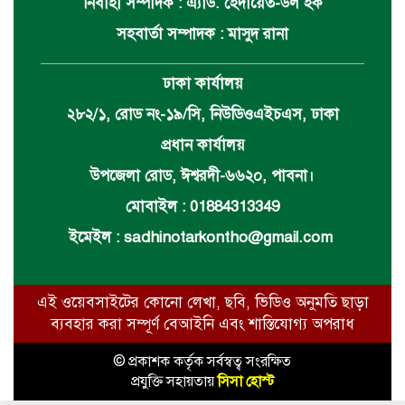
নির্বাহী সম্পাদক : এ্যাড. হেদায়েত-উল হক
সহবার্তা সম্পাদক : মাসুদ রানা
ঢাকা কার্যালয়
২৮২/১, রোড নং-১৯/সি, নিউডিওএইচএস, ঢাকা
প্রধান কার্যালয়
উপজেলা রোড, ঈশ্বরদী-৬৬২০, পাবনা।
মোবাইল : 01884313349
ইমেইল :
sadhinotarkontho@gmail.com
এই ওয়েবসাইটের কোনো লেখা, ছবি, ভিডিও অনুমতি ছাড়া
ব্যবহার করা সম্পূর্ণ বেআইনি এবং শাস্তিযোগ্য অপরাধ
© প্রকাশক কর্তৃক সর্বস্বত্ব সংরক্ষিত
প্রযুক্তি সহায়তায়
সিসা হোস্ট