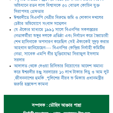
আম লুট ,জীবননাশের হুমকি ,পুলিশের
অভিযানে রতন লাল বিশ্বাসকে ৫০ বোতল কোডিন যুক্ত
নীরব ভ’মিকায় প্রধানমন্ত্রীর জরুরি
হস্তক্ষেপ কামনা
সিরাপসহ গ্রেফতার
ঈশ্বরদীতে বিএনপি নেত্রীর বিরুদ্ধে জমি ও দোকান দখলের
চেষ্টার অভিযোগে সংবাদ সম্মেলন
যে ঐক্যের মাধ্যমে ১৯৯১ সালে বিএনপির সকলস্তরের
নেতাকর্মীরা ভঙ্গুর দলকে প্রতিষ্ঠা এবং নির্বাচন করে স্বৈরাচারী
শেখ হাসিনাকে অপসারণ করেছিল সেই ঐক্যকেই সুদৃঢ় করার
আহবান জানিয়েছেন—- বিএনপির কেন্দ্রিয় নির্বাহী কমিটির
নেতা, সাবেক এমপি বীর মুক্তিযোদ্ধা সিরাজুল ইসলাম
সরদার
আদালত থেকে দেওয়া রিসিভার নিয়োগের আদেশ অমান্য
করে ঈশ্বরদীর রঞ্জু সরদারের ১০ লাখ টাকার লিচু ও আম লুট
,জীবননাশের হুমকি ,পুলিশের নীরব ভ’মিকায় প্রধানমন্ত্রীর
জরুরি হস্তক্ষেপ কামনা
সম্পাদক : তৌহিদ আক্তার পান্না