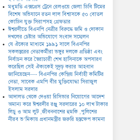
ঈশ্বরদীর রঞ্জু সরদারের ১০ লাখ
মধুমতি এক্সপ্রেস ট্রেনে রেলওয়ে জেলা ডিবি টিমের
টাকার লিচু ও আম লুট
,জীবননাশের হুমকি ,পুলিশের
বিশেষ অভিযানে রতন লাল বিশ্বাসকে ৫০ বোতল
ীরব ভ’মিকায় প্রধানমন্ত্রীর জরুরি হস্তক্ষেপ কামনা
কোডিন যুক্ত সিরাপসহ গ্রেফতার
ঈশ্বরদীতে বিএনপি নেত্রীর বিরুদ্ধে জমি ও দোকান
দখলের চেষ্টার অভিযোগে সংবাদ সম্মেলন
যে ঐক্যের মাধ্যমে ১৯৯১ সালে বিএনপির
সকলস্তরের নেতাকর্মীরা ভঙ্গুর দলকে প্রতিষ্ঠা এবং
নির্বাচন করে স্বৈরাচারী শেখ হাসিনাকে অপসারণ
করেছিল সেই ঐক্যকেই সুদৃঢ় করার আহবান
জানিয়েছেন—- বিএনপির কেন্দ্রিয় নির্বাহী কমিটির
নেতা, সাবেক এমপি বীর মুক্তিযোদ্ধা সিরাজুল
ইসলাম সরদার
আদালত থেকে দেওয়া রিসিভার নিয়োগের আদেশ
অমান্য করে ঈশ্বরদীর রঞ্জু সরদারের ১০ লাখ টাকার
লিচু ও আম লুট ,জীবননাশের হুমকি ,পুলিশের
নীরব ভ’মিকায় প্রধানমন্ত্রীর জরুরি হস্তক্ষেপ কামনা