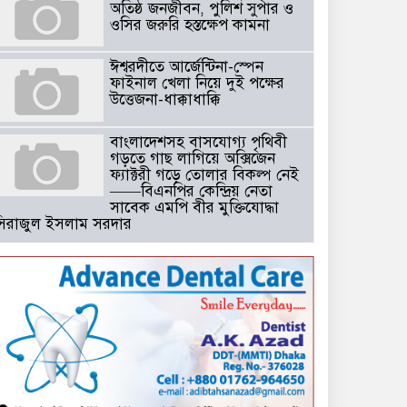
অতিষ্ঠ জনজীবন, পুলিশ সুপার ও
ওসির জরুরি হস্তক্ষেপ কামনা ​
ঈশ্বরদীতে আর্জেন্টিনা-স্পেন
ফাইনাল খেলা নিয়ে দুই পক্ষের
উত্তেজনা-ধাক্কাধাক্কি
বাংলাদেশসহ বাসযোগ্য পৃথিবী
গড়তে গাছ লাগিয়ে অক্সিজেন
ফ্যাক্টরী গড়ে তোলার বিকল্প নেই
——বিএনপির কেন্দ্রিয় নেতা
সাবেক এমপি বীর মুক্তিযোদ্ধা
সিরাজুল ইসলাম সরদার
টঘরিয়ায় বিএনপি নেতার ভাতিজাকে ছাত্রলীগের সাধারণ সম্পাদক নির্
​​অবৈধ অর্থ বা পেশীশক্তি না থাকলে
রাজনীতিতে টিকে থাকার একমাত্র
উপায় হলো “জনসম্পৃক্ততা ও