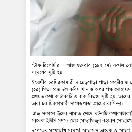
স্টাফ রিপোর্টার।। আজ শুক্রবার (১৪ই মে) সকাল সোয়া
সংঘর্ষের সৃ্ষ্টি হয়।
ঈশ্বরদীর চরমিরকামারী দায়েড়পাড়া পাড়া কেন্দ্রীয়
(২৫) পিতা রেজাউল করিম খান ও অপর পক্ষ মোহাম্মদ
প্রথমত কথা কাটাকাটি ও বাক-বিতণ্ডা সৃষ্টি হয়, তাদের পূ
তারা চর মিরকামারী দায়েড়পাড়া গ্রামের বাসিন্দা।
আজ সকালে ঈদের নামাজ শেষে ঘটনাটি কথাকাটাকাটির
সাবেক ইউপি সদস্য মোঃ মোস্তাফিজুর রহমান সোহাগের ব
দু’পক্ষের মুখোমুখি সংঘর্ষে মোহাম্মদ তারেক ও মোহ