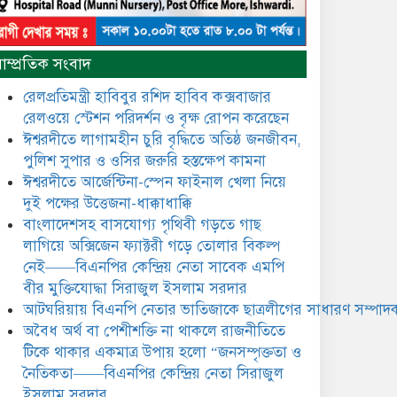
নৈতিকতা——বিএনপির কেন্দ্রিয়
নেতা সিরাজুল ইসলাম সরদার
মধুমতি এক্সপ্রেস ট্রেনে রেলওয়ে
াম্প্রতিক সংবাদ
জেলা ডিবি টিমের বিশেষ অভিযানে
রতন লাল বিশ্বাসকে ৫০ বোতল
রেলপ্রতিমন্ত্রী হাবিবুর রশিদ হাবিব কক্সবাজার
কোডিন যুক্ত সিরাপসহ গ্রেফতার
রেলওয়ে স্টেশন পরিদর্শন ও বৃক্ষ রোপন করেছেন
ঈশ্বরদীতে লাগামহীন চুরি বৃদ্ধিতে অতিষ্ঠ জনজীবন,
ঈশ্বরদীতে বিএনপি নেত্রীর বিরুদ্ধে
পুলিশ সুপার ও ওসির জরুরি হস্তক্ষেপ কামনা ​
জমি ও দোকান দখলের চেষ্টার
অভিযোগে সংবাদ সম্মেলন
ঈশ্বরদীতে আর্জেন্টিনা-স্পেন ফাইনাল খেলা নিয়ে
দুই পক্ষের উত্তেজনা-ধাক্কাধাক্কি
যে ঐক্যের মাধ্যমে ১৯৯১ সালে
বাংলাদেশসহ বাসযোগ্য পৃথিবী গড়তে গাছ
বিএনপির সকলস্তরের নেতাকর্মীরা
লাগিয়ে অক্সিজেন ফ্যাক্টরী গড়ে তোলার বিকল্প
ভঙ্গুর দলকে প্রতিষ্ঠা এবং নির্বাচন
নেই——বিএনপির কেন্দ্রিয় নেতা সাবেক এমপি
করে স্বৈরাচারী শেখ হাসিনাকে
অপসারণ করেছিল সেই ঐক্যকেই
বীর মুক্তিযোদ্ধা সিরাজুল ইসলাম সরদার
ুদৃঢ় করার আহবান জানিয়েছেন—- বিএনপির কেন্দ্রিয়
আটঘরিয়ায় বিএনপি নেতার ভাতিজাকে ছাত্রলীগের সাধারণ সম্পাদক
ির্বাহী কমিটির নেতা, সাবেক এমপি বীর মুক্তিযোদ্ধা
​​অবৈধ অর্থ বা পেশীশক্তি না থাকলে রাজনীতিতে
সিরাজুল ইসলাম সরদার
টিকে থাকার একমাত্র উপায় হলো “জনসম্পৃক্ততা ও
আদালত থেকে দেওয়া রিসিভার
নৈতিকতা——বিএনপির কেন্দ্রিয় নেতা সিরাজুল
নিয়োগের আদেশ অমান্য করে
ইসলাম সরদার