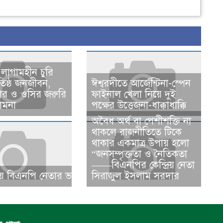
 লাগামহীন চুরি
অতিষ্ঠ জনজীবন,
ঈশ্বরদীতে আর্জেন্টিনা-স্পেন
পার ও ওসির জরুরি
ফাইনাল খেলা নিয়ে দুই
ামনা ​
পক্ষের উত্তেজনা-ধাক্কাধাক্কি
​​অবৈধ অর্থ বা পেশীশক্তি না
থাকলে রাজনীতিতে টিকে
থাকার একমাত্র উপায় হলো
“জনসম্পৃক্ততা ও নৈতিকতা
——বিএনপির কেন্দ্রিয় নেতা
 বিএনপি নেতার ভাতিজাকে ছাত্রলীগের সাধারণ সম্পাদক নির্
সিরাজুল ইসলাম সরদার