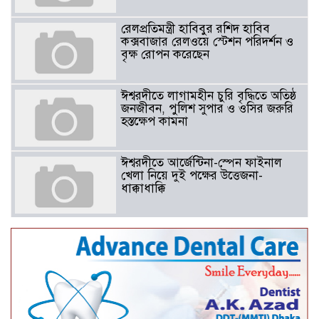
রেলপ্রতিমন্ত্রী হাবিবুর রশিদ হাবিব
কক্সবাজার রেলওয়ে স্টেশন পরিদর্শন ও
বৃক্ষ রোপন করেছেন
ঈশ্বরদীতে লাগামহীন চুরি বৃদ্ধিতে অতিষ্ঠ
জনজীবন, পুলিশ সুপার ও ওসির জরুরি
হস্তক্ষেপ কামনা ​
ঈশ্বরদীতে আর্জেন্টিনা-স্পেন ফাইনাল
খেলা নিয়ে দুই পক্ষের উত্তেজনা-
ধাক্কাধাক্কি
বাংলাদেশসহ বাসযোগ্য পৃথিবী গড়তে
গাছ লাগিয়ে অক্সিজেন ফ্যাক্টরী গড়ে
তোলার বিকল্প নেই——বিএনপির
কেন্দ্রিয় নেতা সাবেক এমপি বীর
মুক্তিযোদ্ধা সিরাজুল ইসলাম সরদার