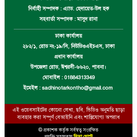
নির্বাহী সম্পাদক : এ্যাড. হেদায়েত-উল হক
সহবার্তা সম্পাদক : মাসুদ রানা
ঢাকা কার্যালয়
২৮২/১, রোড নং-১৯/সি, নিউডিওএইচএস, ঢাকা
প্রধান কার্যালয়
উপজেলা রোড, ঈশ্বরদী-৬৬২০, পাবনা।
মোবাইল : 01884313349
ইমেইল :
sadhinotarkontho@gmail.com
এই ওয়েবসাইটের কোনো লেখা, ছবি, ভিডিও অনুমতি ছাড়া
ব্যবহার করা সম্পূর্ণ বেআইনি এবং শাস্তিযোগ্য অপরাধ
© প্রকাশক কর্তৃক সর্বস্বত্ব সংরক্ষিত
প্রযুক্তি সহায়তায়
সিসা হোস্ট