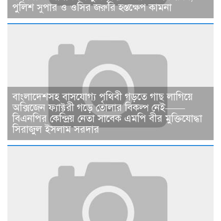
পুলিশ সুপার ও ওসির জরুরি হস্তক্ষেপ কামনা ​
বাংলাদেশসহ বাসযোগ্য পৃথিবী গড়তে গাছ লাগিয়ে
অক্সিজেন ফ্যাক্টরী গড়ে তোলার বিকল্প নেই——
বিএনপির কেন্দ্রিয় নেতা সাবেক এমপি বীর মুক্তিযোদ্ধা
সিরাজুল ইসলাম সরদার