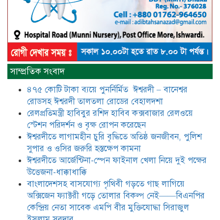
আটঘরিয়ায় বিএনপি নেতার ভাতিজাকে ছাত্রলীগের সাধারণ সম্পাদক 
​​অবৈধ অর্থ বা পেশীশক্তি না থাকলে
রাজনীতিতে টিকে থাকার একমাত্র উপায়
সাম্প্রতিক সংবাদ
হলো “জনসম্পৃক্ততা ও নৈতিকতা——
বিএনপির কেন্দ্রিয় নেতা সিরাজুল ইসলাম
৪৭৫ কোটি টাকা ব্যয়ে পুনর্নির্মিত ঈশ্বরদী – বানেশ্বর
সরদার
রোডসহ ঈশ্বরদী তালতলা রোডের বেহালদশা
মধুমতি এক্সপ্রেস ট্রেনে রেলওয়ে জেলা
রেলপ্রতিমন্ত্রী হাবিবুর রশিদ হাবিব কক্সবাজার রেলওয়ে
ডিবি টিমের বিশেষ অভিযানে রতন লাল
স্টেশন পরিদর্শন ও বৃক্ষ রোপন করেছেন
বিশ্বাসকে ৫০ বোতল কোডিন যুক্ত
ঈশ্বরদীতে লাগামহীন চুরি বৃদ্ধিতে অতিষ্ঠ জনজীবন, পুলিশ
সিরাপসহ গ্রেফতার
সুপার ও ওসির জরুরি হস্তক্ষেপ কামনা ​
ঈশ্বরদীতে বিএনপি নেত্রীর বিরুদ্ধে জমি ও
ঈশ্বরদীতে আর্জেন্টিনা-স্পেন ফাইনাল খেলা নিয়ে দুই পক্ষের
দোকান দখলের চেষ্টার অভিযোগে সংবাদ
উত্তেজনা-ধাক্কাধাক্কি
সম্মেলন
বাংলাদেশসহ বাসযোগ্য পৃথিবী গড়তে গাছ লাগিয়ে
অক্সিজেন ফ্যাক্টরী গড়ে তোলার বিকল্প নেই——বিএনপির
যে ঐক্যের মাধ্যমে ১৯৯১ সালে
কেন্দ্রিয় নেতা সাবেক এমপি বীর মুক্তিযোদ্ধা সিরাজুল
বিএনপির সকলস্তরের নেতাকর্মীরা ভঙ্গুর
ইসলাম সরদার