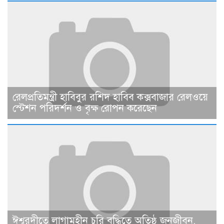
রেলপ্রতিমন্ত্রী হাবিবুর রশিদ হাবিব কক্সবাজার রেলওয়ে
স্টেশন পরিদর্শন ও বৃক্ষ রোপন করেছেন
ঈশ্বরদীতে লাগামহীন চুরি বৃদ্ধিতে অতিষ্ঠ জনজীবন,