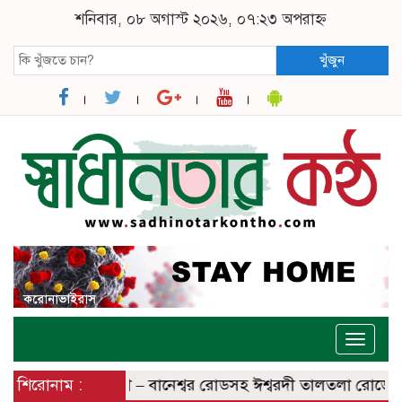
শনিবার, ০৮ অগাস্ট ২০২৬, ০৭:২৩ অপরাহ্ন
খুঁজুন
Toggle
naviga
র্নির্মিত ঈশ্বরদী – বানেশ্বর রোডসহ ঈশ্বরদী তালতলা রোডের বেহা
শিরোনাম :