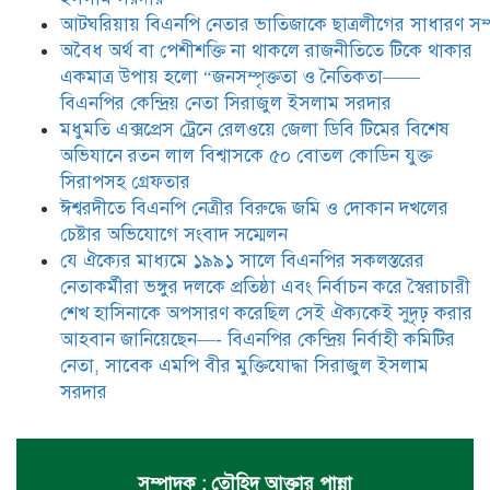
দলকে প্রতিষ্ঠা এবং নির্বাচন করে
আটঘরিয়ায় বিএনপি নেতার ভাতিজাকে ছাত্রলীগের সাধারণ সম্
স্বৈরাচারী শেখ হাসিনাকে অপসারণ
করেছিল সেই ঐক্যকেই সুদৃঢ় করার
​​অবৈধ অর্থ বা পেশীশক্তি না থাকলে রাজনীতিতে টিকে থাকার
আহবান জানিয়েছেন—- বিএনপির কেন্দ্রিয় নির্বাহী কমিটির নেতা,
একমাত্র উপায় হলো “জনসম্পৃক্ততা ও নৈতিকতা——
সাবেক এমপি বীর মুক্তিযোদ্ধা সিরাজুল ইসলাম সরদার
বিএনপির কেন্দ্রিয় নেতা সিরাজুল ইসলাম সরদার
মধুমতি এক্সপ্রেস ট্রেনে রেলওয়ে জেলা ডিবি টিমের বিশেষ
অভিযানে রতন লাল বিশ্বাসকে ৫০ বোতল কোডিন যুক্ত
সিরাপসহ গ্রেফতার
ঈশ্বরদীতে বিএনপি নেত্রীর বিরুদ্ধে জমি ও দোকান দখলের
চেষ্টার অভিযোগে সংবাদ সম্মেলন
যে ঐক্যের মাধ্যমে ১৯৯১ সালে বিএনপির সকলস্তরের
নেতাকর্মীরা ভঙ্গুর দলকে প্রতিষ্ঠা এবং নির্বাচন করে স্বৈরাচারী
শেখ হাসিনাকে অপসারণ করেছিল সেই ঐক্যকেই সুদৃঢ় করার
আহবান জানিয়েছেন—- বিএনপির কেন্দ্রিয় নির্বাহী কমিটির
নেতা, সাবেক এমপি বীর মুক্তিযোদ্ধা সিরাজুল ইসলাম
সরদার
সম্পাদক : তৌহিদ আক্তার পান্না