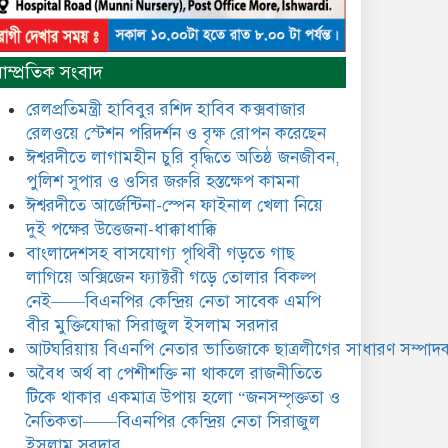
নৈতিকতা——বিএনপির কেন্দ্রিয়
নেতা সিরাজুল ইসলাম সরদার
মধুমতি এক্সপ্রেস ট্রেনে রেলওয়ে
াম্প্রতিক সংবাদ
জেলা ডিবি টিমের বিশেষ অভিযানে
রতন লাল বিশ্বাসকে ৫০ বোতল
রেলপ্রতিমন্ত্রী হাবিবুর রশিদ হাবিব কক্সবাজার
কোডিন যুক্ত সিরাপসহ গ্রেফতার
রেলওয়ে স্টেশন পরিদর্শন ও বৃক্ষ রোপন করেছেন
ঈশ্বরদীতে লাগামহীন চুরি বৃদ্ধিতে অতিষ্ঠ জনজীবন,
ঈশ্বরদীতে বিএনপি নেত্রীর বিরুদ্ধে
পুলিশ সুপার ও ওসির জরুরি হস্তক্ষেপ কামনা ​
জমি ও দোকান দখলের চেষ্টার
অভিযোগে সংবাদ সম্মেলন
ঈশ্বরদীতে আর্জেন্টিনা-স্পেন ফাইনাল খেলা নিয়ে
দুই পক্ষের উত্তেজনা-ধাক্কাধাক্কি
যে ঐক্যের মাধ্যমে ১৯৯১ সালে
বাংলাদেশসহ বাসযোগ্য পৃথিবী গড়তে গাছ
বিএনপির সকলস্তরের নেতাকর্মীরা
লাগিয়ে অক্সিজেন ফ্যাক্টরী গড়ে তোলার বিকল্প
ভঙ্গুর দলকে প্রতিষ্ঠা এবং নির্বাচন
নেই——বিএনপির কেন্দ্রিয় নেতা সাবেক এমপি
করে স্বৈরাচারী শেখ হাসিনাকে
অপসারণ করেছিল সেই ঐক্যকেই
বীর মুক্তিযোদ্ধা সিরাজুল ইসলাম সরদার
ুদৃঢ় করার আহবান জানিয়েছেন—- বিএনপির কেন্দ্রিয়
আটঘরিয়ায় বিএনপি নেতার ভাতিজাকে ছাত্রলীগের সাধারণ সম্পাদক
ির্বাহী কমিটির নেতা, সাবেক এমপি বীর মুক্তিযোদ্ধা
​​অবৈধ অর্থ বা পেশীশক্তি না থাকলে রাজনীতিতে
সিরাজুল ইসলাম সরদার
টিকে থাকার একমাত্র উপায় হলো “জনসম্পৃক্ততা ও
আদালত থেকে দেওয়া রিসিভার
নৈতিকতা——বিএনপির কেন্দ্রিয় নেতা সিরাজুল
নিয়োগের আদেশ অমান্য করে
ইসলাম সরদার