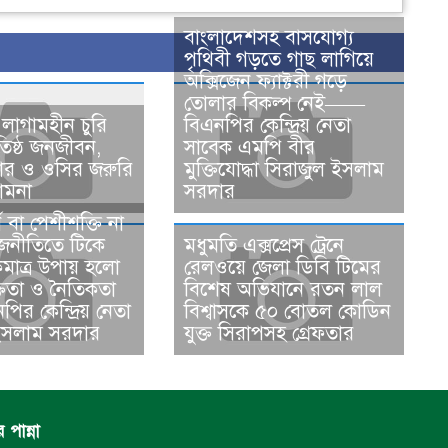
বাংলাদেশসহ বাসযোগ্য
পৃথিবী গড়তে গাছ লাগিয়ে
অক্সিজেন ফ্যাক্টরী গড়ে
তোলার বিকল্প নেই——
 লাগামহীন চুরি
বিএনপির কেন্দ্রিয় নেতা
অতিষ্ঠ জনজীবন,
সাবেক এমপি বীর
পার ও ওসির জরুরি
মুক্তিযোদ্ধা সিরাজুল ইসলাম
ামনা ​
সরদার
থ বা পেশীশক্তি না
জনীতিতে টিকে
মধুমতি এক্সপ্রেস ট্রেনে
মাত্র উপায় হলো
রেলওয়ে জেলা ডিবি টিমের
্ততা ও নৈতিকতা
বিশেষ অভিযানে রতন লাল
র কেন্দ্রিয় নেতা
বিশ্বাসকে ৫০ বোতল কোডিন
ের সাধারণ সম্পাদক নির্বাচিত করায় বিএনপি ও অঙ্গসহযোগি
ইসলাম সরদার
যুক্ত সিরাপসহ গ্রেফতার
পান্না