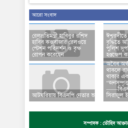
আরো সংবাদ
রেলপ্রতিমন্ত্রী হাবিবুর রশিদ
ঈশ্বরদীতে
হাবিব কক্সবাজার রেলওয়ে
বৃদ্ধিতে 
স্টেশন পরিদর্শন ও বৃক্ষ
পুলিশ সু
রোপন করেছেন
হস্তক্ষেপ ক
​​অবৈধ অর্
থাকলে রা
থাকার এক
“জনসম্পৃক
——বিএনপি
আটঘরিয়ায় বিএনপি নেতার ভাতিজাকে ছাত্রলীগ
সিরাজুল 
সম্পাদক : তৌহিদ আক্তার 