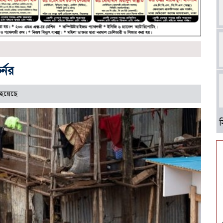
্নর
 হয়েছে
আ