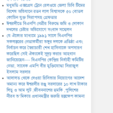
ঈশ্বরদীর রঞ্জু সরদারের ১০ লাখ
মধুমতি এক্সপ্রেস ট্রেনে রেলওয়ে জেলা ডিবি টিমের
টাকার লিচু ও আম লুট
,জীবননাশের হুমকি ,পুলিশের
বিশেষ অভিযানে রতন লাল বিশ্বাসকে ৫০ বোতল
ীরব ভ’মিকায় প্রধানমন্ত্রীর জরুরি হস্তক্ষেপ কামনা
কোডিন যুক্ত সিরাপসহ গ্রেফতার
ঈশ্বরদীতে বিএনপি নেত্রীর বিরুদ্ধে জমি ও দোকান
দখলের চেষ্টার অভিযোগে সংবাদ সম্মেলন
যে ঐক্যের মাধ্যমে ১৯৯১ সালে বিএনপির
সকলস্তরের নেতাকর্মীরা ভঙ্গুর দলকে প্রতিষ্ঠা এবং
নির্বাচন করে স্বৈরাচারী শেখ হাসিনাকে অপসারণ
করেছিল সেই ঐক্যকেই সুদৃঢ় করার আহবান
জানিয়েছেন—- বিএনপির কেন্দ্রিয় নির্বাহী কমিটির
নেতা, সাবেক এমপি বীর মুক্তিযোদ্ধা সিরাজুল
ইসলাম সরদার
আদালত থেকে দেওয়া রিসিভার নিয়োগের আদেশ
অমান্য করে ঈশ্বরদীর রঞ্জু সরদারের ১০ লাখ টাকার
লিচু ও আম লুট ,জীবননাশের হুমকি ,পুলিশের
নীরব ভ’মিকায় প্রধানমন্ত্রীর জরুরি হস্তক্ষেপ কামনা