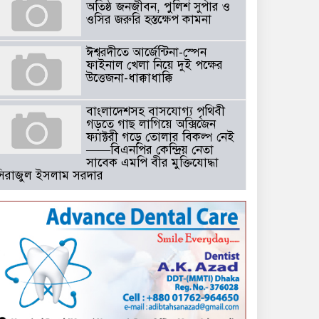
অতিষ্ঠ জনজীবন, পুলিশ সুপার ও
ওসির জরুরি হস্তক্ষেপ কামনা ​
ঈশ্বরদীতে আর্জেন্টিনা-স্পেন
ফাইনাল খেলা নিয়ে দুই পক্ষের
উত্তেজনা-ধাক্কাধাক্কি
বাংলাদেশসহ বাসযোগ্য পৃথিবী
গড়তে গাছ লাগিয়ে অক্সিজেন
ফ্যাক্টরী গড়ে তোলার বিকল্প নেই
——বিএনপির কেন্দ্রিয় নেতা
সাবেক এমপি বীর মুক্তিযোদ্ধা
সিরাজুল ইসলাম সরদার
টঘরিয়ায় বিএনপি নেতার ভাতিজাকে ছাত্রলীগের সাধারণ সম্পাদক নির্
​​অবৈধ অর্থ বা পেশীশক্তি না থাকলে
রাজনীতিতে টিকে থাকার একমাত্র
উপায় হলো “জনসম্পৃক্ততা ও