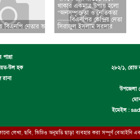
থাকার একমাত্র উপায় হলো
“জনসম্পৃক্ততা ও নৈতিকতা
——বিএনপির কেন্দ্রিয় নেতা
 বিএনপি নেতার ভাতিজাকে ছাত্রলীগের সাধারণ সম্পাদক নির্
সিরাজুল ইসলাম সরদার
পান্না
দায়েত-উল হক
২৮২/১, রোড 
দ রানা
উপজেলা র
মোব
ইমেইল :
sad
ো লেখা, ছবি, ভিডিও অনুমতি ছাড়া ব্যবহার করা সম্পূর্ণ বেআইনি এব