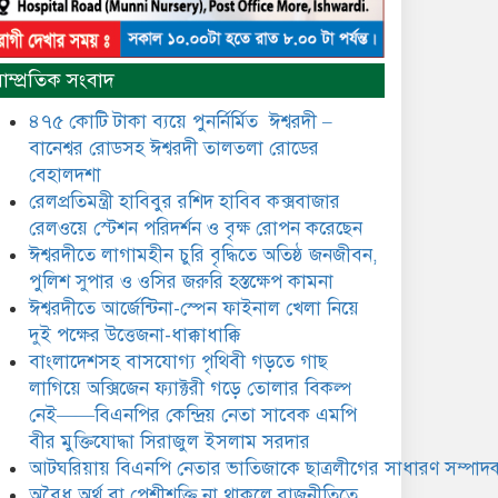
​​অবৈধ অর্থ বা পেশীশক্তি না থাকলে
রাজনীতিতে টিকে থাকার একমাত্র
াম্প্রতিক সংবাদ
উপায় হলো “জনসম্পৃক্ততা ও
নৈতিকতা——বিএনপির কেন্দ্রিয়
৪৭৫ কোটি টাকা ব্যয়ে পুনর্নির্মিত ঈশ্বরদী –
নেতা সিরাজুল ইসলাম সরদার
বানেশ্বর রোডসহ ঈশ্বরদী তালতলা রোডের
মধুমতি এক্সপ্রেস ট্রেনে রেলওয়ে
বেহালদশা
জেলা ডিবি টিমের বিশেষ অভিযানে
রেলপ্রতিমন্ত্রী হাবিবুর রশিদ হাবিব কক্সবাজার
রতন লাল বিশ্বাসকে ৫০ বোতল
রেলওয়ে স্টেশন পরিদর্শন ও বৃক্ষ রোপন করেছেন
কোডিন যুক্ত সিরাপসহ গ্রেফতার
ঈশ্বরদীতে লাগামহীন চুরি বৃদ্ধিতে অতিষ্ঠ জনজীবন,
ঈশ্বরদীতে বিএনপি নেত্রীর বিরুদ্ধে
পুলিশ সুপার ও ওসির জরুরি হস্তক্ষেপ কামনা ​
জমি ও দোকান দখলের চেষ্টার
ঈশ্বরদীতে আর্জেন্টিনা-স্পেন ফাইনাল খেলা নিয়ে
অভিযোগে সংবাদ সম্মেলন
দুই পক্ষের উত্তেজনা-ধাক্কাধাক্কি
বাংলাদেশসহ বাসযোগ্য পৃথিবী গড়তে গাছ
যে ঐক্যের মাধ্যমে ১৯৯১ সালে
বিএনপির সকলস্তরের নেতাকর্মীরা
লাগিয়ে অক্সিজেন ফ্যাক্টরী গড়ে তোলার বিকল্প
ভঙ্গুর দলকে প্রতিষ্ঠা এবং নির্বাচন
নেই——বিএনপির কেন্দ্রিয় নেতা সাবেক এমপি
করে স্বৈরাচারী শেখ হাসিনাকে
বীর মুক্তিযোদ্ধা সিরাজুল ইসলাম সরদার
অপসারণ করেছিল সেই ঐক্যকেই
ুদৃঢ় করার আহবান জানিয়েছেন—- বিএনপির কেন্দ্রিয়
আটঘরিয়ায় বিএনপি নেতার ভাতিজাকে ছাত্রলীগের সাধারণ সম্পাদক
ির্বাহী কমিটির নেতা, সাবেক এমপি বীর মুক্তিযোদ্ধা
​​অবৈধ অর্থ বা পেশীশক্তি না থাকলে রাজনীতিতে