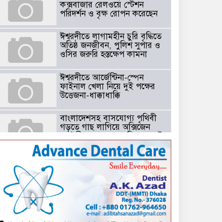
কক্সবাজার রেলওয়ে স্টেশন
পরিদর্শন ও বৃক্ষ রোপন করেছেন
ঈশ্বরদীতে লাগামহীন চুরি বৃদ্ধিতে
অতিষ্ঠ জনজীবন, পুলিশ সুপার ও
ওসির জরুরি হস্তক্ষেপ কামনা ​
ঈশ্বরদীতে আর্জেন্টিনা-স্পেন
ফাইনাল খেলা নিয়ে দুই পক্ষের
উত্তেজনা-ধাক্কাধাক্কি
বাংলাদেশসহ বাসযোগ্য পৃথিবী
গড়তে গাছ লাগিয়ে অক্সিজেন
ফ্যাক্টরী গড়ে তোলার বিকল্প নেই
——বিএনপির কেন্দ্রিয় নেতা
সাবেক এমপি বীর মুক্তিযোদ্ধা
সিরাজুল ইসলাম সরদার
টঘরিয়ায় বিএনপি নেতার ভাতিজাকে ছাত্রলীগের সাধারণ সম্পাদক নির্