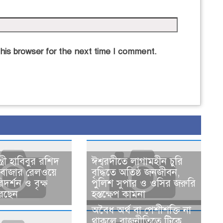
his browser for the next time I comment.
্ত্রী হাবিবুর রশিদ
ঈশ্বরদীতে লাগামহীন চুরি
সবাজার রেলওয়ে
বৃদ্ধিতে অতিষ্ঠ জনজীবন,
দর্শন ও বৃক্ষ
পুলিশ সুপার ও ওসির জরুরি
েছেন
হস্তক্ষেপ কামনা ​
​​অবৈধ অর্থ বা পেশীশক্তি না
থাকলে রাজনীতিতে টিকে