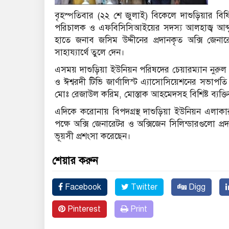
বৃহস্পতিবার (২২ শে জুলাই) বিকেলে দাশুড়িয়ার বিষ
পরিচালক ও এফবিসিসিআইয়ের সদস্য আলহাজ্ব আব্দুল আ
হাতে জনাব জসিম উদ্দীনের প্রদানকৃত অক্সি জেনার
সাহায্যার্থে তুলে দেন।
এসময় দাশুড়িয়া ইউনিয়ন পরিষদের চেয়ারম্যান নুরুল 
ও ঈশ্বরদী টিভি জার্ণালিস্ট এ্যাসোসিয়েশনের সভাপতি 
মোঃ রেজাউল করিম, মোস্তাক আহমেদসহ বিশিষ্ট ব্যক্তি
এদিকে করোনায় বিপদগ্রস্থ দাশুড়িয়া ইউনিয়ন এলাক
পক্ষে অক্সি জেনারেটর ও অক্সিজেন সিলিন্ডারগুলো প্
ভূয়সী প্রশংসা করেছেন।
শেয়ার করুন
Facebook
Twitter
Digg
Pinterest
Print