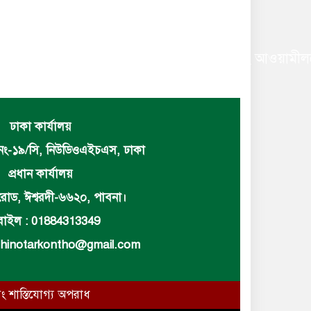
বাচিত করায় বিএনপি ও অঙ্গসহযোগি সংগঠন এবং আওয়ামীলগের 
ঢাকা কার্যালয়
নং-১৯/সি, নিউডিওএইচএস, ঢাকা
প্রধান কার্যালয়
োড, ঈশ্বরদী-৬৬২০, পাবনা।
াইল : 01884313349
hinotarkontho@gmail.com
ং শাস্তিযোগ্য অপরাধ