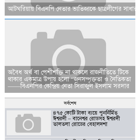
আটঘরিয়ায় বিএনপি নেতার ভাতিজাকে ছাত্রলীগের সাধারণ 
​​অবৈধ অর্থ বা পেশীশক্তি না থাকলে রাজনীতিতে টিকে
থাকার একমাত্র উপায় হলো “জনসম্পৃক্ততা ও নৈতিকতা
——বিএনপির কেন্দ্রিয় নেতা সিরাজুল ইসলাম সরদার
সর্বশেষ
৪৭৫ কোটি টাকা ব্যয়ে পুনর্নির্মিত
ঈশ্বরদী – বানেশ্বর রোডসহ ঈশ্বরদী
তালতলা রোডের বেহালদশা