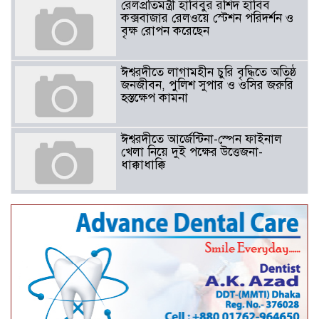
রেলপ্রতিমন্ত্রী হাবিবুর রশিদ হাবিব
কক্সবাজার রেলওয়ে স্টেশন পরিদর্শন ও
বৃক্ষ রোপন করেছেন
ঈশ্বরদীতে লাগামহীন চুরি বৃদ্ধিতে অতিষ্ঠ
জনজীবন, পুলিশ সুপার ও ওসির জরুরি
হস্তক্ষেপ কামনা ​
ঈশ্বরদীতে আর্জেন্টিনা-স্পেন ফাইনাল
খেলা নিয়ে দুই পক্ষের উত্তেজনা-
ধাক্কাধাক্কি
বাংলাদেশসহ বাসযোগ্য পৃথিবী গড়তে
গাছ লাগিয়ে অক্সিজেন ফ্যাক্টরী গড়ে
তোলার বিকল্প নেই——বিএনপির
কেন্দ্রিয় নেতা সাবেক এমপি বীর
মুক্তিযোদ্ধা সিরাজুল ইসলাম সরদার