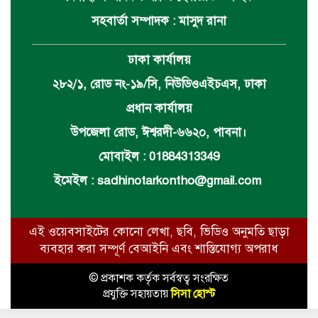
সহবার্তা সম্পাদক : মাসুদ রানা
ঢাকা কার্যালয়
২৮২/১, রোড নং-১৯/সি, নিউডিওএইচএস, ঢাকা
প্রধান কার্যালয়
উপজেলা রোড, ঈশ্বরদী-৬৬২০, পাবনা।
মোবাইল : 01884313349
ইমেইল :
sadhinotarkontho@gmail.com
এই ওয়েবসাইটের কোনো লেখা, ছবি, ভিডিও অনুমতি ছাড়া
ব্যবহার করা সম্পূর্ণ বেআইনি এবং শাস্তিযোগ্য অপরাধ
© প্রকাশক কর্তৃক সর্বস্বত্ব সংরক্ষিত
প্রযুক্তি সহায়তায়
সিসা হোস্ট