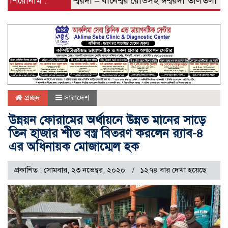
ে পুনর্নির্মিত ঈশ্বরদী – বানেশ্বর রোডসহ ঈশ্বরদী তালতলা রোডের 
শিরোনাম :
প্রচ্ছদ
সারাদেশ
উন্নয়ন ফোরামের অর্থায়নে উন্নত মানের সাড়ে
তিন হাজার শীত বস্ত্র বিতরণ করলেন র‌্যাব-৪
এর অধিনায়ক মোজাম্মেল হক
প্রকাশিত : সোমবার, ২৩ নভেম্বর, ২০২০
১২৭৪ বার দেখা হয়েছে