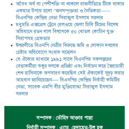
করেছিল সেই ঐক্যকেই সুদৃঢ় করার
​​অবৈধ অর্থ বা পেশীশক্তি না থাকলে রাজনীতিতে টিকে থাকার
আহবান জানিয়েছেন—- বিএনপির কেন্দ্রিয় নির্বাহী কমিটির নেতা,
একমাত্র উপায় হলো “জনসম্পৃক্ততা ও নৈতিকতা——
সাবেক এমপি বীর মুক্তিযোদ্ধা সিরাজুল ইসলাম সরদার
বিএনপির কেন্দ্রিয় নেতা সিরাজুল ইসলাম সরদার
মধুমতি এক্সপ্রেস ট্রেনে রেলওয়ে জেলা ডিবি টিমের বিশেষ
অভিযানে রতন লাল বিশ্বাসকে ৫০ বোতল কোডিন যুক্ত
সিরাপসহ গ্রেফতার
ঈশ্বরদীতে বিএনপি নেত্রীর বিরুদ্ধে জমি ও দোকান দখলের
চেষ্টার অভিযোগে সংবাদ সম্মেলন
যে ঐক্যের মাধ্যমে ১৯৯১ সালে বিএনপির সকলস্তরের
নেতাকর্মীরা ভঙ্গুর দলকে প্রতিষ্ঠা এবং নির্বাচন করে স্বৈরাচারী
শেখ হাসিনাকে অপসারণ করেছিল সেই ঐক্যকেই সুদৃঢ় করার
আহবান জানিয়েছেন—- বিএনপির কেন্দ্রিয় নির্বাহী কমিটির
নেতা, সাবেক এমপি বীর মুক্তিযোদ্ধা সিরাজুল ইসলাম
সরদার
সম্পাদক : তৌহিদ আক্তার পান্না
নির্বাহী সম্পাদক : এ্যাড. হেদায়েত-উল হক