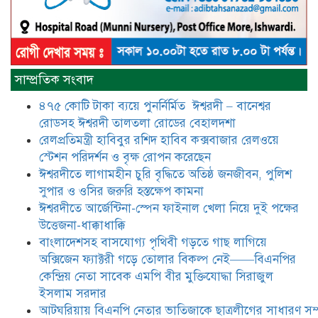
আটঘরিয়ায় বিএনপি নেতার ভাতিজাকে ছাত্রলীগের সাধারণ সম্পাদক 
​​অবৈধ অর্থ বা পেশীশক্তি না থাকলে
রাজনীতিতে টিকে থাকার একমাত্র উপায়
সাম্প্রতিক সংবাদ
হলো “জনসম্পৃক্ততা ও নৈতিকতা——
বিএনপির কেন্দ্রিয় নেতা সিরাজুল ইসলাম
৪৭৫ কোটি টাকা ব্যয়ে পুনর্নির্মিত ঈশ্বরদী – বানেশ্বর
সরদার
রোডসহ ঈশ্বরদী তালতলা রোডের বেহালদশা
মধুমতি এক্সপ্রেস ট্রেনে রেলওয়ে জেলা
রেলপ্রতিমন্ত্রী হাবিবুর রশিদ হাবিব কক্সবাজার রেলওয়ে
ডিবি টিমের বিশেষ অভিযানে রতন লাল
স্টেশন পরিদর্শন ও বৃক্ষ রোপন করেছেন
বিশ্বাসকে ৫০ বোতল কোডিন যুক্ত
ঈশ্বরদীতে লাগামহীন চুরি বৃদ্ধিতে অতিষ্ঠ জনজীবন, পুলিশ
সিরাপসহ গ্রেফতার
সুপার ও ওসির জরুরি হস্তক্ষেপ কামনা ​
ঈশ্বরদীতে বিএনপি নেত্রীর বিরুদ্ধে জমি ও
ঈশ্বরদীতে আর্জেন্টিনা-স্পেন ফাইনাল খেলা নিয়ে দুই পক্ষের
দোকান দখলের চেষ্টার অভিযোগে সংবাদ
উত্তেজনা-ধাক্কাধাক্কি
সম্মেলন
বাংলাদেশসহ বাসযোগ্য পৃথিবী গড়তে গাছ লাগিয়ে
অক্সিজেন ফ্যাক্টরী গড়ে তোলার বিকল্প নেই——বিএনপির
যে ঐক্যের মাধ্যমে ১৯৯১ সালে
কেন্দ্রিয় নেতা সাবেক এমপি বীর মুক্তিযোদ্ধা সিরাজুল
বিএনপির সকলস্তরের নেতাকর্মীরা ভঙ্গুর
ইসলাম সরদার
দলকে প্রতিষ্ঠা এবং নির্বাচন করে
আটঘরিয়ায় বিএনপি নেতার ভাতিজাকে ছাত্রলীগের সাধারণ সম্
স্বৈরাচারী শেখ হাসিনাকে অপসারণ