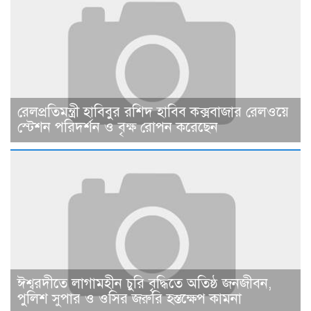
রেলপ্রতিমন্ত্রী হাবিবুর রশিদ হাবিব কক্সবাজার রেলওয়ে
স্টেশন পরিদর্শন ও বৃক্ষ রোপন করেছেন
ঈশ্বরদীতে লাগামহীন চুরি বৃদ্ধিতে অতিষ্ঠ জনজীবন,
পুলিশ সুপার ও ওসির জরুরি হস্তক্ষেপ কামনা ​