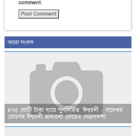
comment.
আরো সংবাদ
৪৭৫ কোটি টাকা ব্যয়ে পুনর্নির্মিত ঈশ্বরদী – বানেশ্বর
রোডসহ ঈশ্বরদী তালতলা রোডের বেহালদশা