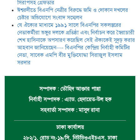
সিরাপসহ গ্রেফতার
ঈশ্বরদীতে বিএনপি নেত্রীর বিরুদ্ধে জমি ও দোকান দখলের
চেষ্টার অভিযোগে সংবাদ সম্মেলন
যে ঐক্যের মাধ্যমে ১৯৯১ সালে বিএনপির সকলস্তরের
নেতাকর্মীরা ভঙ্গুর দলকে প্রতিষ্ঠা এবং নির্বাচন করে স্বৈরাচারী
শেখ হাসিনাকে অপসারণ করেছিল সেই ঐক্যকেই সুদৃঢ় করার
আহবান জানিয়েছেন—- বিএনপির কেন্দ্রিয় নির্বাহী কমিটির
নেতা, সাবেক এমপি বীর মুক্তিযোদ্ধা সিরাজুল ইসলাম
সরদার
সম্পাদক : তৌহিদ আক্তার পান্না
নির্বাহী সম্পাদক : এ্যাড. হেদায়েত-উল হক
সহবার্তা সম্পাদক : মাসুদ রানা
ঢাকা কার্যালয়
২৮২/১, রোড নং-১৯/সি, নিউডিওএইচএস, ঢাকা