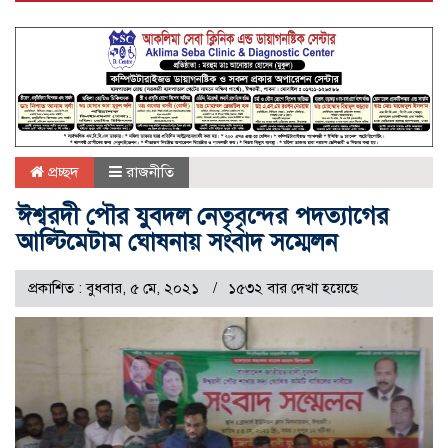
প্রচ্ছদ
রাজনীতি
ঈশ্বরদী পৌর যুবদল নেতৃবৃন্দের পদত্যাগের
আল্টিমেটাম ঘোষনায় সংবাদ সম্মেলন
প্রকাশিত : বুধবার, ৫ মে, ২০২১
১৫৩২ বার দেখা হয়েছে