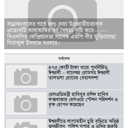
সাম্রাজ্যবাদের গর্ভে জন্ম নেয়া উগ্রজাতীয়তাবাদ
প্রত্যেকটি ভাষাভাষির বর্ণ বৈষম্য সৃষ্টি করে——-
বিএনপির কেন্দ্রিয়নেতা সাবেক এমপি বীর মুক্তিযোদ্ধা
সিরাজুল ইসলাম সরদার।
সর্বশেষ
৪৭৫ কোটি টাকা ব্যয়ে পুনর্নির্মিত
ঈশ্বরদী – বানেশ্বর রোডসহ ঈশ্বরদী
তালতলা রোডের বেহালদশা
রেলপ্রতিমন্ত্রী হাবিবুর রশিদ হাবিব
কক্সবাজার রেলওয়ে স্টেশন পরিদর্শন ও
বৃক্ষ রোপন করেছেন
ঈশ্বরদীতে লাগামহীন চুরি বৃদ্ধিতে অতিষ্ঠ
জনজীবন, পুলিশ সুপার ও ওসির জরুরি