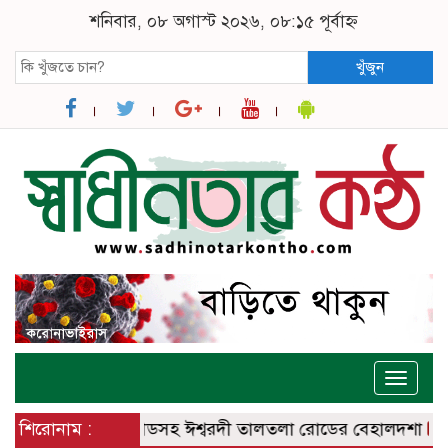
শনিবার, ০৮ অগাস্ট ২০২৬, ০৮:১৫ পূর্বাহ্ন
খুঁজুন
Toggle
naviga
বরদী – বানেশ্বর রোডসহ ঈশ্বরদী তালতলা রোডের বেহালদশা
শিরোনাম :
রেলপ্রত