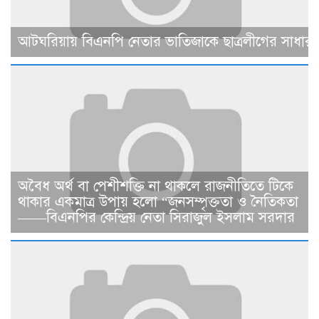
আটঘরিয়ায় বিএনপি নেতার ভাতিজাকে ছাত্রলীগের সাধারণ 
​​অবৈধ অর্থ বা পেশীশক্তি না থাকলে রাজনীতিতে টিকে
থাকার একমাত্র উপায় হলো “জনসম্পৃক্ততা ও নৈতিকতা
——বিএনপির কেন্দ্রিয় নেতা সিরাজুল ইসলাম সরদার