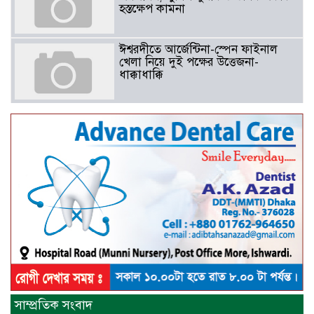
হস্তক্ষেপ কামনা ​
ঈশ্বরদীতে আর্জেন্টিনা-স্পেন ফাইনাল
খেলা নিয়ে দুই পক্ষের উত্তেজনা-
ধাক্কাধাক্কি
বাংলাদেশসহ বাসযোগ্য পৃথিবী গড়তে
গাছ লাগিয়ে অক্সিজেন ফ্যাক্টরী গড়ে
তোলার বিকল্প নেই——বিএনপির
কেন্দ্রিয় নেতা সাবেক এমপি বীর
মুক্তিযোদ্ধা সিরাজুল ইসলাম সরদার
আটঘরিয়ায় বিএনপি নেতার ভাতিজাকে ছাত্রলীগের সাধারণ সম্পাদক 
​​অবৈধ অর্থ বা পেশীশক্তি না থাকলে
রাজনীতিতে টিকে থাকার একমাত্র উপায়
সাম্প্রতিক সংবাদ
হলো “জনসম্পৃক্ততা ও নৈতিকতা——