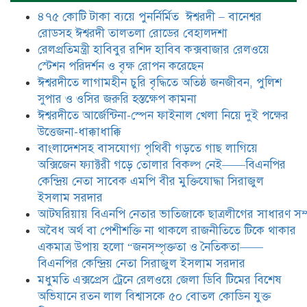
বিএনপির কেন্দ্রিয় নেতা সিরাজুল ইসলাম
৪৭৫ কোটি টাকা ব্যয়ে পুনর্নির্মিত ঈশ্বরদী – বানেশ্বর
সরদার
রোডসহ ঈশ্বরদী তালতলা রোডের বেহালদশা
মধুমতি এক্সপ্রেস ট্রেনে রেলওয়ে জেলা
রেলপ্রতিমন্ত্রী হাবিবুর রশিদ হাবিব কক্সবাজার রেলওয়ে
ডিবি টিমের বিশেষ অভিযানে রতন লাল
স্টেশন পরিদর্শন ও বৃক্ষ রোপন করেছেন
বিশ্বাসকে ৫০ বোতল কোডিন যুক্ত
ঈশ্বরদীতে লাগামহীন চুরি বৃদ্ধিতে অতিষ্ঠ জনজীবন, পুলিশ
সিরাপসহ গ্রেফতার
সুপার ও ওসির জরুরি হস্তক্ষেপ কামনা ​
ঈশ্বরদীতে বিএনপি নেত্রীর বিরুদ্ধে জমি ও
ঈশ্বরদীতে আর্জেন্টিনা-স্পেন ফাইনাল খেলা নিয়ে দুই পক্ষের
দোকান দখলের চেষ্টার অভিযোগে সংবাদ
উত্তেজনা-ধাক্কাধাক্কি
সম্মেলন
বাংলাদেশসহ বাসযোগ্য পৃথিবী গড়তে গাছ লাগিয়ে
অক্সিজেন ফ্যাক্টরী গড়ে তোলার বিকল্প নেই——বিএনপির
যে ঐক্যের মাধ্যমে ১৯৯১ সালে
কেন্দ্রিয় নেতা সাবেক এমপি বীর মুক্তিযোদ্ধা সিরাজুল
বিএনপির সকলস্তরের নেতাকর্মীরা ভঙ্গুর
ইসলাম সরদার
দলকে প্রতিষ্ঠা এবং নির্বাচন করে
আটঘরিয়ায় বিএনপি নেতার ভাতিজাকে ছাত্রলীগের সাধারণ সম্
স্বৈরাচারী শেখ হাসিনাকে অপসারণ
করেছিল সেই ঐক্যকেই সুদৃঢ় করার
​​অবৈধ অর্থ বা পেশীশক্তি না থাকলে রাজনীতিতে টিকে থাকার
আহবান জানিয়েছেন—- বিএনপির কেন্দ্রিয় নির্বাহী কমিটির নেতা,
একমাত্র উপায় হলো “জনসম্পৃক্ততা ও নৈতিকতা——
সাবেক এমপি বীর মুক্তিযোদ্ধা সিরাজুল ইসলাম সরদার
বিএনপির কেন্দ্রিয় নেতা সিরাজুল ইসলাম সরদার
মধুমতি এক্সপ্রেস ট্রেনে রেলওয়ে জেলা ডিবি টিমের বিশেষ
অভিযানে রতন লাল বিশ্বাসকে ৫০ বোতল কোডিন যুক্ত