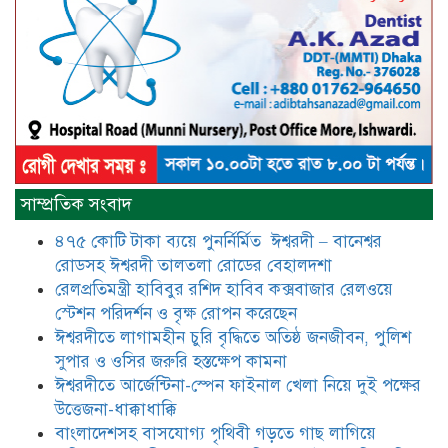
মুক্তিযোদ্ধা সিরাজুল ইসলাম সরদার
আটঘরিয়ায় বিএনপি নেতার ভাতিজাকে ছাত্রলীগের সাধারণ সম্পাদক 
​​অবৈধ অর্থ বা পেশীশক্তি না থাকলে
রাজনীতিতে টিকে থাকার একমাত্র উপায়
সাম্প্রতিক সংবাদ
হলো “জনসম্পৃক্ততা ও নৈতিকতা——
বিএনপির কেন্দ্রিয় নেতা সিরাজুল ইসলাম
৪৭৫ কোটি টাকা ব্যয়ে পুনর্নির্মিত ঈশ্বরদী – বানেশ্বর
সরদার
রোডসহ ঈশ্বরদী তালতলা রোডের বেহালদশা
মধুমতি এক্সপ্রেস ট্রেনে রেলওয়ে জেলা
রেলপ্রতিমন্ত্রী হাবিবুর রশিদ হাবিব কক্সবাজার রেলওয়ে
ডিবি টিমের বিশেষ অভিযানে রতন লাল
স্টেশন পরিদর্শন ও বৃক্ষ রোপন করেছেন
বিশ্বাসকে ৫০ বোতল কোডিন যুক্ত
ঈশ্বরদীতে লাগামহীন চুরি বৃদ্ধিতে অতিষ্ঠ জনজীবন, পুলিশ
সিরাপসহ গ্রেফতার
সুপার ও ওসির জরুরি হস্তক্ষেপ কামনা ​
ঈশ্বরদীতে বিএনপি নেত্রীর বিরুদ্ধে জমি ও
ঈশ্বরদীতে আর্জেন্টিনা-স্পেন ফাইনাল খেলা নিয়ে দুই পক্ষের
দোকান দখলের চেষ্টার অভিযোগে সংবাদ
উত্তেজনা-ধাক্কাধাক্কি
সম্মেলন
বাংলাদেশসহ বাসযোগ্য পৃথিবী গড়তে গাছ লাগিয়ে