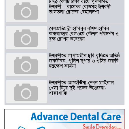
৪৭৫ কোটি টাকা ব্যয়ে পুনর্নির্মিত
ঈশ্বরদী – বানেশ্বর রোডসহ ঈশ্বরদী
তালতলা রোডের বেহালদশা
রেলপ্রতিমন্ত্রী হাবিবুর রশিদ হাবিব
কক্সবাজার রেলওয়ে স্টেশন পরিদর্শন ও
বৃক্ষ রোপন করেছেন
ঈশ্বরদীতে লাগামহীন চুরি বৃদ্ধিতে অতিষ্ঠ
জনজীবন, পুলিশ সুপার ও ওসির জরুরি
হস্তক্ষেপ কামনা ​
ঈশ্বরদীতে আর্জেন্টিনা-স্পেন ফাইনাল
খেলা নিয়ে দুই পক্ষের উত্তেজনা-
ধাক্কাধাক্কি
বাংলাদেশসহ বাসযোগ্য পৃথিবী গড়তে
গাছ লাগিয়ে অক্সিজেন ফ্যাক্টরী গড়ে
তোলার বিকল্প নেই——বিএনপির
কেন্দ্রিয় নেতা সাবেক এমপি বীর