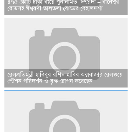
৪৭৫ কোটি টাকা ব্যয়ে পুনর্নির্মিত ঈশ্বরদী – বানেশ্বর
রোডসহ ঈশ্বরদী তালতলা রোডের বেহালদশা
রেলপ্রতিমন্ত্রী হাবিবুর রশিদ হাবিব কক্সবাজার রেলওয়ে
স্টেশন পরিদর্শন ও বৃক্ষ রোপন করেছেন