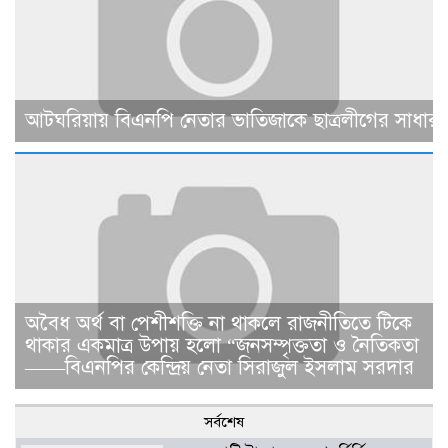
আটঘরিয়ায় বিএনপি নেতার ভাতিজাকে ছাত্রলীগের সাধারণ 
​​অবৈধ অর্থ বা পেশীশক্তি না থাকলে রাজনীতিতে টিকে
থাকার একমাত্র উপায় হলো “জনসম্পৃক্ততা ও নৈতিকতা
——বিএনপির কেন্দ্রিয় নেতা সিরাজুল ইসলাম সরদার
সর্বশেষ