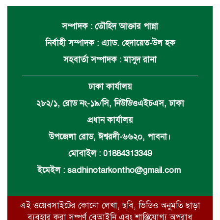
সম্পাদক : তৌহিদ আক্তার পান্না
নির্বাহী সম্পাদক : এ্যাড. হেদায়েত-উল হক
সহবার্তা সম্পাদক : মাসুদ রানা
ঢাকা কার্যালয়
২৮২/১, রোড নং-১৯/সি, নিউডিওএইচএস, ঢাকা
প্রধান কার্যালয়
উপজেলা রোড, ঈশ্বরদী-৬৬২০, পাবনা।
মোবাইল : 01884313349
ইমেইল :
sadhinotarkontho@gmail.com
এই ওয়েবসাইটের কোনো লেখা, ছবি, ভিডিও অনুমতি ছাড়া
ব্যবহার করা সম্পূর্ণ বেআইনি এবং শাস্তিযোগ্য অপরাধ