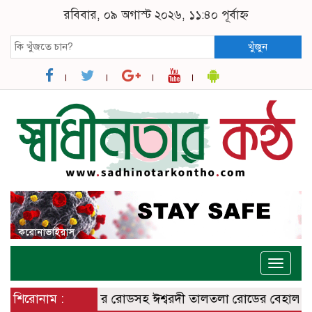
রবিবার, ০৯ অগাস্ট ২০২৬, ১১:৪০ পূর্বাহ্ন
খুঁজুন
Toggle
naviga
ত ঈশ্বরদী – বানেশ্বর রোডসহ ঈশ্বরদী তালতলা রোডের বেহালদশা
শিরোনাম :
রে