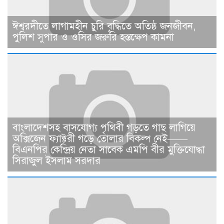
ঈশ্বরদীতে লাগামহীন চুরি বৃদ্ধিতে অতিষ্ঠ জনজীবন,
পুলিশ সুপার ও ওসির জরুরি হস্তক্ষেপ কামনা ​
বাংলাদেশসহ বাসযোগ্য পৃথিবী গড়তে গাছ লাগিয়ে
অক্সিজেন ফ্যাক্টরী গড়ে তোলার বিকল্প নেই——
বিএনপির কেন্দ্রিয় নেতা সাবেক এমপি বীর মুক্তিযোদ্ধা
সিরাজুল ইসলাম সরদার