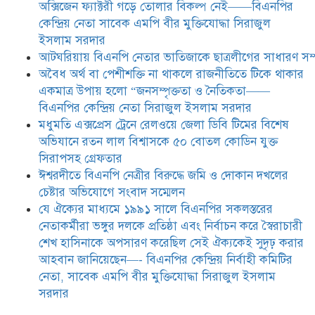
অক্সিজেন ফ্যাক্টরী গড়ে তোলার বিকল্প নেই——বিএনপির
যে ঐক্যের মাধ্যমে ১৯৯১ সালে
কেন্দ্রিয় নেতা সাবেক এমপি বীর মুক্তিযোদ্ধা সিরাজুল
বিএনপির সকলস্তরের নেতাকর্মীরা ভঙ্গুর
ইসলাম সরদার
দলকে প্রতিষ্ঠা এবং নির্বাচন করে
আটঘরিয়ায় বিএনপি নেতার ভাতিজাকে ছাত্রলীগের সাধারণ সম্
স্বৈরাচারী শেখ হাসিনাকে অপসারণ
করেছিল সেই ঐক্যকেই সুদৃঢ় করার
​​অবৈধ অর্থ বা পেশীশক্তি না থাকলে রাজনীতিতে টিকে থাকার
আহবান জানিয়েছেন—- বিএনপির কেন্দ্রিয় নির্বাহী কমিটির নেতা,
একমাত্র উপায় হলো “জনসম্পৃক্ততা ও নৈতিকতা——
সাবেক এমপি বীর মুক্তিযোদ্ধা সিরাজুল ইসলাম সরদার
বিএনপির কেন্দ্রিয় নেতা সিরাজুল ইসলাম সরদার
মধুমতি এক্সপ্রেস ট্রেনে রেলওয়ে জেলা ডিবি টিমের বিশেষ
অভিযানে রতন লাল বিশ্বাসকে ৫০ বোতল কোডিন যুক্ত
সিরাপসহ গ্রেফতার
ঈশ্বরদীতে বিএনপি নেত্রীর বিরুদ্ধে জমি ও দোকান দখলের
চেষ্টার অভিযোগে সংবাদ সম্মেলন
যে ঐক্যের মাধ্যমে ১৯৯১ সালে বিএনপির সকলস্তরের
নেতাকর্মীরা ভঙ্গুর দলকে প্রতিষ্ঠা এবং নির্বাচন করে স্বৈরাচারী
শেখ হাসিনাকে অপসারণ করেছিল সেই ঐক্যকেই সুদৃঢ় করার
আহবান জানিয়েছেন—- বিএনপির কেন্দ্রিয় নির্বাহী কমিটির
নেতা, সাবেক এমপি বীর মুক্তিযোদ্ধা সিরাজুল ইসলাম
সরদার