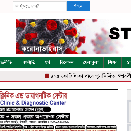
খুঁজুন
াজনীতি
অর্থনীতি
ধর্ম
বিনোদন
খেলাধুলা
শিক্ষা
স্বাস
৪৭৫ কোটি টাকা ব্যয়ে পুনর্নির্মিত ঈশ্বরদী 