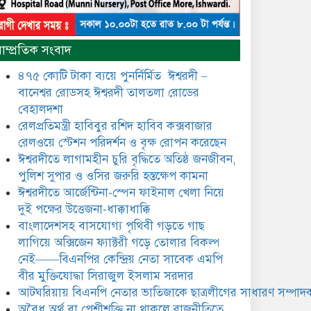
​​অবৈধ অর্থ বা পেশীশক্তি না থাকলে
রাজনীতিতে টিকে থাকার একমাত্র
াম্প্রতিক সংবাদ
উপায় হলো “জনসম্পৃক্ততা ও
নৈতিকতা——বিএনপির কেন্দ্রিয়
৪৭৫ কোটি টাকা ব্যয়ে পুনর্নির্মিত ঈশ্বরদী –
নেতা সিরাজুল ইসলাম সরদার
বানেশ্বর রোডসহ ঈশ্বরদী তালতলা রোডের
মধুমতি এক্সপ্রেস ট্রেনে রেলওয়ে
বেহালদশা
জেলা ডিবি টিমের বিশেষ অভিযানে
রেলপ্রতিমন্ত্রী হাবিবুর রশিদ হাবিব কক্সবাজার
রতন লাল বিশ্বাসকে ৫০ বোতল
রেলওয়ে স্টেশন পরিদর্শন ও বৃক্ষ রোপন করেছেন
কোডিন যুক্ত সিরাপসহ গ্রেফতার
ঈশ্বরদীতে লাগামহীন চুরি বৃদ্ধিতে অতিষ্ঠ জনজীবন,
ঈশ্বরদীতে বিএনপি নেত্রীর বিরুদ্ধে
পুলিশ সুপার ও ওসির জরুরি হস্তক্ষেপ কামনা ​
জমি ও দোকান দখলের চেষ্টার
ঈশ্বরদীতে আর্জেন্টিনা-স্পেন ফাইনাল খেলা নিয়ে
অভিযোগে সংবাদ সম্মেলন
দুই পক্ষের উত্তেজনা-ধাক্কাধাক্কি
বাংলাদেশসহ বাসযোগ্য পৃথিবী গড়তে গাছ
যে ঐক্যের মাধ্যমে ১৯৯১ সালে
বিএনপির সকলস্তরের নেতাকর্মীরা
লাগিয়ে অক্সিজেন ফ্যাক্টরী গড়ে তোলার বিকল্প
ভঙ্গুর দলকে প্রতিষ্ঠা এবং নির্বাচন
নেই——বিএনপির কেন্দ্রিয় নেতা সাবেক এমপি
করে স্বৈরাচারী শেখ হাসিনাকে
বীর মুক্তিযোদ্ধা সিরাজুল ইসলাম সরদার
অপসারণ করেছিল সেই ঐক্যকেই
ুদৃঢ় করার আহবান জানিয়েছেন—- বিএনপির কেন্দ্রিয়
আটঘরিয়ায় বিএনপি নেতার ভাতিজাকে ছাত্রলীগের সাধারণ সম্পাদক
ির্বাহী কমিটির নেতা, সাবেক এমপি বীর মুক্তিযোদ্ধা
​​অবৈধ অর্থ বা পেশীশক্তি না থাকলে রাজনীতিতে