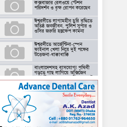
কক্সবাজার রেলওয়ে স্টেশন
পরিদর্শন ও বৃক্ষ রোপন করেছেন
ঈশ্বরদীতে লাগামহীন চুরি বৃদ্ধিতে
অতিষ্ঠ জনজীবন, পুলিশ সুপার ও
ওসির জরুরি হস্তক্ষেপ কামনা ​
ঈশ্বরদীতে আর্জেন্টিনা-স্পেন
ফাইনাল খেলা নিয়ে দুই পক্ষের
উত্তেজনা-ধাক্কাধাক্কি
বাংলাদেশসহ বাসযোগ্য পৃথিবী
গড়তে গাছ লাগিয়ে অক্সিজেন
ফ্যাক্টরী গড়ে তোলার বিকল্প নেই
——বিএনপির কেন্দ্রিয় নেতা
সাবেক এমপি বীর মুক্তিযোদ্ধা
সিরাজুল ইসলাম সরদার
টঘরিয়ায় বিএনপি নেতার ভাতিজাকে ছাত্রলীগের সাধারণ সম্পাদক নির্