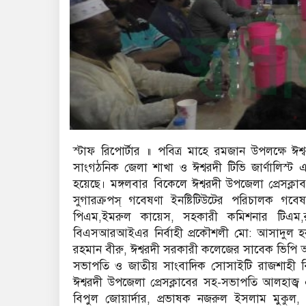
স্টাফ রিপোর্টার ॥ পবিত্র মাহে রমজান উপলক্ষে ঈশ
সাংগঠনিক জেলা শাখা ও ঈশ্বরদী টিভি জার্ণালিস্ট
হয়েছে। মঙ্গলবার বিকেলে ঈশ্বরদী উপজেলা প্রেসক্ল
সুগারক্রপস্ গবেষণা ইনষ্টিটিউটের পরিচালক গবেষ
পিএম,ইমরুল কায়েস, সহকারী কমিশনার টিএম,রা
বিএসআরআইএর নির্বাহী প্রকৌশলী মো: আসাদুল হ
রহমান বীরু, ঈশ্বরদী সরকারী কলেজের সাবেক ভিপি আ
সভাপতি ও জাতীয় সাংবাদিক সোসাইটি রাজশাহী বি
ঈশ্বরদী উপজেলা প্রেসক্লাবের সহ-সভাপতি আলহাজ্
বিপুল জোয়ার্দার, প্রভাষক নজরুল ইসলাম মুকুল,