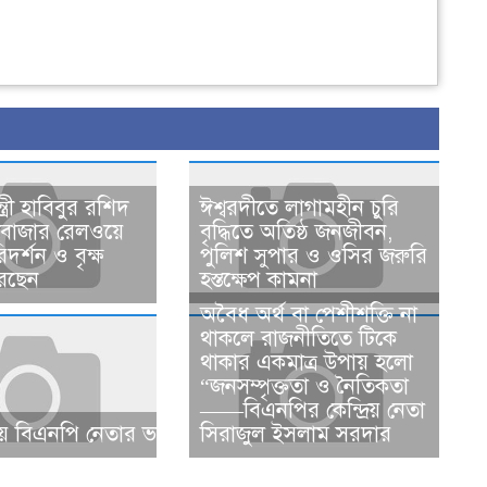
্ত্রী হাবিবুর রশিদ
ঈশ্বরদীতে লাগামহীন চুরি
সবাজার রেলওয়ে
বৃদ্ধিতে অতিষ্ঠ জনজীবন,
দর্শন ও বৃক্ষ
পুলিশ সুপার ও ওসির জরুরি
েছেন
হস্তক্ষেপ কামনা ​
​​অবৈধ অর্থ বা পেশীশক্তি না
থাকলে রাজনীতিতে টিকে
থাকার একমাত্র উপায় হলো
“জনসম্পৃক্ততা ও নৈতিকতা
——বিএনপির কেন্দ্রিয় নেতা
 বিএনপি নেতার ভাতিজাকে ছাত্রলীগের সাধারণ সম্পাদক নির্
সিরাজুল ইসলাম সরদার